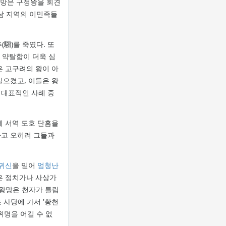
왕망은 구정왕을 회견
서남 지역의 이민족들
(騶)를 죽였다. 또
 약탈함이 더욱 심
은 고구려의 왕이 아
일으켰고, 이들은 왕
 대표적인 사례 중
에 서역 도호 단흠을
하고 오히려 그들과
귀신
을 믿어
엄청난
은 정치가나 사상가
'왕망은 천자가 틀림
 사당에 가서 '황천
위명을 어길 수 없