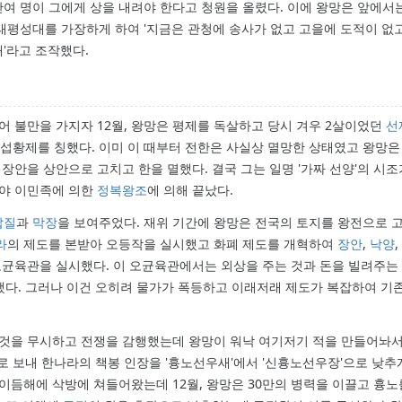
48만여 명이 그에게 상을 내려야 한다고 청원을 올렸다. 이에 왕망은 앞에서
태평성대를 가장하게 하여 '지금은 관청에 송사가 없고 고을에 도적이 없
'라고 조작했다.
어 불만을 가지자 12월, 왕망은 평제를 독살하고 당시 겨우 2살이었던
선
섭황제를 칭했다. 이미 이 때부터 전한은 사실상 멸망한 상태였고 왕망
도 장안을 상안으로 고치고 한을 멸했다. 결국 그는 일명 '가짜 선양'의 시
야 이민족에 의한
정복
왕조
에 의해 끝났다.
삽질
과
막장
을 보여주었다. 재위 기간에 왕망은 전국의 토지를 왕전으로 고
라
의 제도를 본받아 오등작을 실시했고 화폐 제도를 개혁하여
장안
,
낙양
,
오균육관을 실시했다. 이 오균육관에서는 외상을 주는 것과 돈을 빌려주는
 했다. 그러나 이건 오히려 물가가 폭등하고 이래저래 제도가 복잡하여 기
 것을 무시하고 전쟁을 감행했는데 왕망이 워낙 여기저기 적을 만들어놔
노로 보내 한나라의 책봉 인장을 '흉노선우새'에서 '신흉노선우장'으로 낮추
이듬해에 삭방에 쳐들어왔는데 12월, 왕망은 30만의 병력을 이끌고 흉노