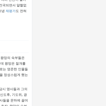
 건국되면서 얄짤없
커녕
재평가
도 전혀
 왕망의 숙부들은
는데 왕망은 절개를
으로는 영준한 인물들
안을 정성스럽게 했는
 당시 명사들과 그의
신도후, 기도위, 광
명사들을 문하에 끌여
8년), 왕망의 숙부