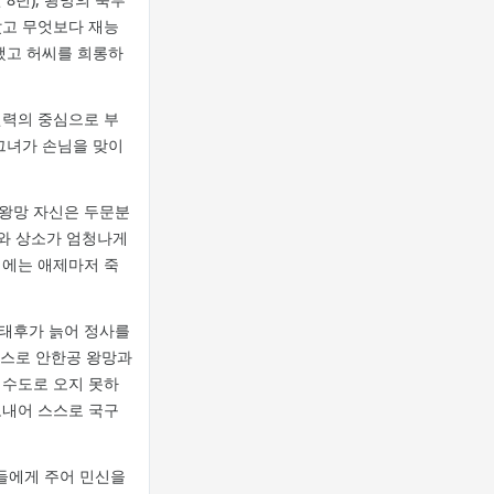
았고 무엇보다 재능
했고 허씨를 희롱하
권력의 중심으로 부
그녀가 손님을 맞이
왕망 자신은 두문분
구와 상소가 엄청나게
해에는 애제마저 죽
황태후가 늙어 정사를
스스로 안한공 왕망과
 수도로 오지 못하
보내어 스스로 국구
민들에게 주어 민신을