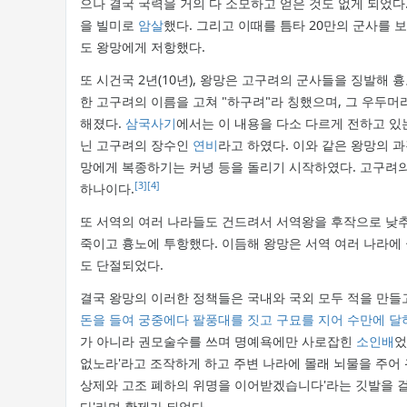
으나 결국 국력을 거의 다 소모하고 얻은 것도 없게 되었다
을 빌미로
암살
했다. 그리고 이때를 틈타 20만의 군사를
도 왕망에게 저항했다.
또 시건국 2년(10년), 왕망은 고구려의 군사들을 징발해 
한 고구려의 이름을 고쳐 "하구려"라 칭했으며, 그 우두
해졌다.
삼국사기
에서는 이 내용을 다소 다르게 전하고 있
닌 고구려의 장수인
연비
라고 하였다. 이와 같은 왕망의 
망에게 복종하기는 커녕 등을 돌리기 시작하였다. 고구려의
[3]
[4]
하나이다.
또 서역의 여러 나라들도 건드려서 서역왕을 후작으로 낮추고
죽이고 흉노에 투항했다. 이듬해 왕망은 서역 여러 나라에
도 단절되었다.
결국 왕망의 이러한 정책들은 국내와 국외 모두 적을 만들
돈을 들여 궁중에다 팔풍대를 짓고 구묘를 지어 수만에 달
가 아니라 권모술수를 쓰며 명예욕에만 사로잡힌
소인배
었
없노라'라고 조작하게 하고 주변 나라에 몰래 뇌물을 주어 
상제와 고조 폐하의 위명을 이어받겠습니다'라는 깃발을 걸
다'라며 황제가 되었다.