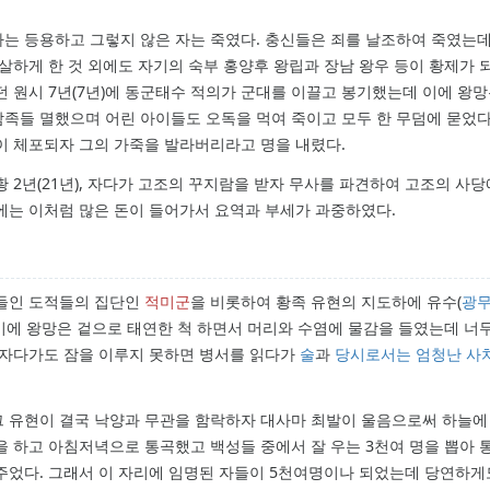
는 등용하고 그렇지 않은 자는 죽였다. 충신들은 죄를 날조하여 죽였는
살하게 한 것 외에도 자기의 숙부 홍양후 왕립과 장남 왕우 등이 황제가 
던 원시 7년(7년)에 동군태수 적의가 군대를 이끌고 봉기했는데 이에 왕
족들 멸했으며 어린 아이들도 오독을 먹여 죽이고 모두 한 무덤에 묻었다
경이 체포되자 그의 가죽을 발라버리라고 명을 내렸다.
 2년(21년), 자다가 고조의 꾸지람을 받자 무사를 파견하여 고조의 사
에는 이처럼 많은 돈이 들어가서 요역과 부세가 과중하였다.
 들인 도적들의 집단인
적미군
을 비롯하여 황족 유현의 지도하에 유수(
광
. 이에 왕망은 겉으로 태연한 척 하면서 머리와 수염에 물감을 들였는데 너
 자다가도 잠을 이루지 못하면 병서를 읽다가
술
과
당시로서는 엄청난 사
그 유현이 결국 낙양과 무관을 함락하자 대사마 최발이 울음으로써 하늘에
을 하고 아침저녁으로 통곡했고 백성들 중에서 잘 우는 3천여 명을 뽑아
주었다. 그래서 이 자리에 임명된 자들이 5천여명이나 되었는데 당연하게