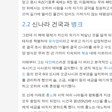
얻고 원시 4년(기원후 4)에는 8천 명, 이듬해에는 무려 
만 뒤에서는 오히려 사람을 시켜 자기의 공덕을 칭송하고 
으며 길가에 떨어진 물건이 있어도 가져가지 않는 태평성대
2.2
신나라 건국과
병크
그런데 이 해에 평제가 자신의 외가가 박살난 것을 알게 되
태자로 책봉하여
유자영
이라고 부르고 자기가 섭정하면서 
로 결국 초시 원년(8년) 11월에 결국 신나라를 세우고 수
양 방식은 무려 천 년 가까이 지속되어
북송
대에 이르러서
이때부터 그는
대인배
스러운 것들을 다 버리고 본격적인
속시키고 사사로이 매매를 금지했다. 또 관직 제도는
주나
도
등의 전국 6대 도시에 오균사시와 전부관을 설치하여 
를 관리하게 했으며 술, 소금, 쇠붙이 등의 세금을 매기게
하고 오히려 사회 혼란을 야기했다.
또 선제 이래로
흉노
와 서역 여러 나라들과 평화롭게 지낸
모두 왕망의 적이 되었다. 시건국 원년(9년)에 사신을 흉
에게 세금을 바치지 못하도록 했다. 이에 흉노는 대노하여 