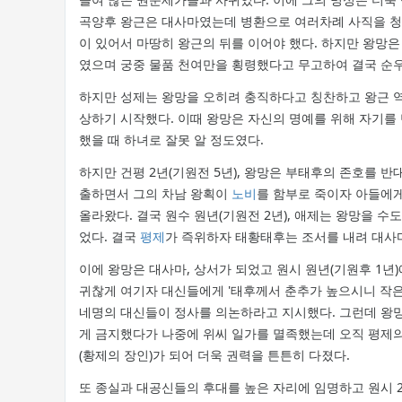
곡양후 왕근은 대사마였는데 병환으로 여러차례 사직을 청원
이 있어서 마땅히 왕근의 뒤를 이어야 했다. 하지만 왕망
였으며 궁중 물품 천여만을 횡령했다고 무고하여 결국 순우
하지만 성제는 왕망을 오히려 충직하다고 칭찬하고 왕근 역
상하기 시작했다. 이때 왕망은 자신의 명예를 위해 자기를
했을 때 하녀로 잘못 알 정도였다.
하지만 건평 2년(기원전 5년), 왕망은 부태후의 존호를 반
출하면서 그의 차남 왕획이
노비
를 함부로 죽이자 아들에게
올라왔다. 결국 원수 원년(기원전 2년), 애제는 왕망을 
었다. 결국
평제
가 즉위하자 태황태후는 조서를 내려 대사
이에 왕망은 대사마, 상서가 되었고 원시 원년(기원후 1년
귀찮게 여기자 대신들에게 '태후께서 춘추가 높으시니 작은
네명의 대신들이 정사를 의논하라고 지시했다. 그런데 왕망
게 금지했다가 나중에 위씨 일가를 멸족했는데 오직 평제의
(황제의 장인)가 되어 더욱 권력을 튼튼히 다졌다.
또 종실과 대공신들의 후대를 높은 자리에 임명하고 원시 2