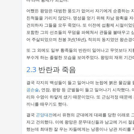
어쨌든 왕망은 대범한 풍도가 없어서 자기에게 순종하는 자
친척들을 가리지 않았다. 명성을 얻기 위해 차남 왕획을 자
건의하자 그들을 모두 죽였다. 또 이전에 섭황제 시절이었
포함한 그의 선조들의 무덤을 파헤쳐서 관들을 불태우고 삼
어 주살되었으며 천봉 3년(16년), 적의의 동지였던 왕손
또 그 외에도 일부 황족들의 반란이 일어나고 무엇보다 지황
부수게 하는 졸렬한 모습을 보여주었다. 왕망의 재위 기간
2.3
반란과 죽음
결국 각지의 백성들이 들고 일어나여 눈썹에 붉은 물감을
공손술
, 연잠, 왕랑 등 군벌들이 들고 일어나기 시작했다
리와 수염이 하얗게 샜기 때문이었다. 또 근심걱정 때문에
끼니를 때우기도 했다.
결국
곤양대전
에서 유현의 군대에게 대패를 당한 이래로 
자고 건의했다. 이에 왕망은 문무대신들과 남교에 가서 절
했는데 최대한 잘 우는 자들에게는 낭중이나 낭관 자리를 