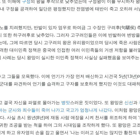
. 또 이해에
구정
의 왕을 후작으로 낮추었는데 구정왕이 이를 무시하자 
 보내 구정을 공격하여 일단은 평정했지만 전염병에 태반이 죽고 오히려 
흉노를 치려했지만, 반발이 있자 엄우로 하여금 그 수장인 구려후(句驪侯) 추
머리 또한 하구려후로 낮추었다. 그러자 고구려인들은 이에 반발하여 변방을
는데, 그에 따르면 당시 고구려의 왕은 유리왕이었으며 당시에 죽은 사람
과격한 대이민족 정책은 중국에 인접한 여러 이민족들의 거센 저항을 불러
 사례는 당시 왕망이 실시한 이민족 정책이 사실상 실패했음을 보여주는
 그들을 모욕했다. 이에 언기가 가장 먼저 배신하고 시건국 5년(13년)
 군대를 파견하여 언기를 습격하고 구자를 보호하게 했지만 이것도 대패
고 결국 자신을 파멸로 몰아가는
병맛
스러운 짓이었다. 또 왕망은
신선
과
하는 군사와 죄수들이 죽어 나가고 국고가 엄청나게 나갔다
. 이처럼 왕망
다. 사실 초시 원년(8년)에 재동 사람 애장을 시켜 천서를 위조하게 하여 
귀한 조공을 받는 척을 하여 그의 시대임을 조작하게 했다. 또 왕망은 고조
게 하고 유자영의 손을 잡고 울면서 '나는 이러고 싶지는 않지만 황천의 