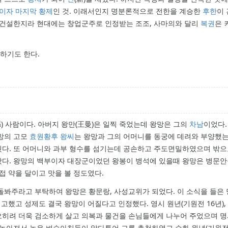
이자 마지막 황제
인 것. 이래서인지 명분론적으로 전한을 계승한
후한
이
 건설한지라 현대에는 창업군주로 인정받는 조조, 사마의와 달리
복권
은 
하기도 한다.
縣) 사람이다. 아버지 왕만(王曼)은 일찍 죽었는데 왕망은 그의
차남
이었다.
왕망의 고모
효원황후 왕씨
는 왕망과 그의 어머니를 동궁에 데려와 부양했
웠다. 또 어머니와 과부 형수를 섬기는데 공손하고 주도면밀하였으며 밖
왔다. 왕망의 백부이자 대장군이었던 왕봉이 병석에 있을때 왕망은 병문
접 약을 달이고 맛을 볼 정도였다.
돌봐주라고 부탁하여 왕망은 황문랑, 사성교위가 되었다. 이 소식을 들은
고했고 성제도 결국 왕망이 어질다고 인정했다. 영시 원년(기원전 16년), 
오히려 더욱 검소하게 살고 의복과 물건을 손님들에게 나누어 주었으며 
높아져서 높은 벼슬아치들이 앞다투어 그를 추천하였고 수화 원년(기원전 