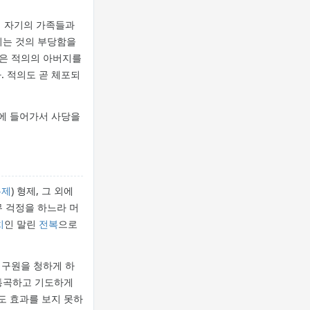
데 자기의 가족들과
되는 것의 부당함을
망은 적의의 아버지를
. 적의도 곧 체포되
당에 들어가서 사당을
무제
) 형제, 그 외에
무 걱정을 하느라 머
치
인 말린
전복
으로
 구원을 청하게 하
 통곡하고 기도하게
도 효과를 보지 못하