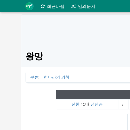
최근바뀜
임의문서
왕망
분류
:
한나라의 외척
←
전한
15대
정안공