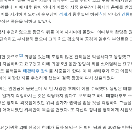
했다. 이에 태후 왕씨 언니의 아들인 시중 순우장이 황제의 총애를 받
[1]
은 이를 시기하여 오히려 순우장이
성제
의 황후였던 허씨
의 언니와
간통
장은 죽음을 당하고 말았다.
시 추천하였므로 왕근의 뒤를 이어 대사마에 올랐다. 이때부터 왕망은 
 단속하고 부지런히 했으며 그의 처도 검소하여 공경과 열후의 부인들은 
[2]
대한 탓으로
귀양을 갔는데 조정의 많은 관리들은 억울하다고 동정했고 
 자살하라고 요구했고 이에 귀양 3년 동안 왕망의 죄를 씻어달라는 요
수도로 불러들여
태황태후 왕씨
를 시중들게 한다. 이 해 부태후가 죽고 이듬
마에 마땅한 자를 추천하게 했는데 결국 왕망이 다시 선출되었다.
)에는 안한공에 올랐는데 세 번 사양한 후에야 이를 수락했다. 왕망은 태
 일까지 걱정하시는 것은 적당하지 않다고 보오'라고 하니 태황태후도 
은 평제의 외갓집이었던 위씨 일가가 권력을 얻을 것을 걱정하여 그들을
 어머니였던 위씨만이 목숨을 건졌다. 또 자신의 장녀를 평제에게 시집
년(기원후 2)에 전국에 한재가 들자 왕망은 돈 백만 냥과 땅 30경을 빈