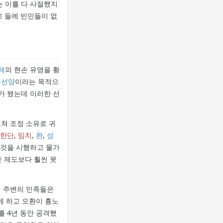
는 이를 다 사절했지
고 들에 빈민들이 없
제
의 현손 유영을 황
은
선양
이라는 목적으
조가 됐는데 이러한 선
쳐 조정 소유로 귀
한단
,
임치
,
완
,
성
 것을 시행하고 물가
존 제도보다 훨씬 못
서 주변의 민족들은
게 하고 오환이 흉노
를 4년 동안 공격했