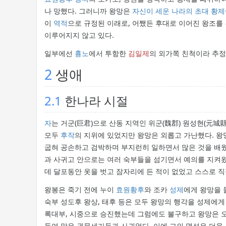
나 망했다. 그러니까 왕망은
자신이 세운 나라의 초대 황제
이
역적
으로 규정된 이래로, 어쨌든 후대로 이어진 왕조를
이루어지지 않고 있다.
일부에선
흉노
에서 투항한
김일제
의 외가쪽 친척이라 추정
2
생애
2.1
한나라 시절
자
는 거군(巨君)으로 산동 지역인 위군(魏郡) 원성현(元城
모두
후작
의 지위에 있었지만 왕망은 외롭고 가난했다. 
굽혀 공손하고 검박하며 부지런히 일하면서 많은 것을 배
과 사귀고 안으로는 여러 숙부들을 섬기면서 예의를 지켜
데 달포동안 옷을 벗고 잠자리에 든 적이 없었고 스스로 직
왕봉은 죽기 전에 누이
효원황후
와 조카
성제
에게 왕망을 
숙부 성도후 왕상, 태후 등은 모두 왕망의 행각을 성제에게 
록대부, 시중으로 승진했는데 그럼에도 불구하고 왕망은 
들여 많은 권문세가들과 사귀었다. 이에 그의 명성은 더욱 