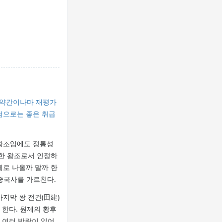
약간이나마 재평가
점으로는
좋은 취급
왕조임에도 정통성
법한 왕조로서 인정하
제로 나올까 말까 한
중국사를 가르친다.
지막 왕 전건(田建)
 한다. 원제의 황후
에 여러 반란이 일어