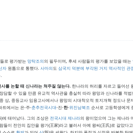
적들로 평가받는
망
탁
조
의
의 필두이며, 후세 사람들의 평가를 보았을 때는
선자
원톱으로 통했다.
사마의
도
삼국지
덕분에 부각된 거지
역사적인 관
.
사를 논할 때 신나라는 쳐주질 않는다.
한나라의 허리를 자르고 들어선 
장담할 수 있을 만큼 유교적 역사관을 충실히 따라 왕망과 신나라를 적
비중 상, 중등교사 임용고사에서나 왕망의 시대착오적 토지개혁 정도나 문
파트에서는 은-주-
춘추전국시대
-진-
한
-
위진남북조
순서로 고등학생에게 
5)에 태어났다. 그의 조상은
전국시대
제나라
의 왕이었으며 그는 제나라 마
람들이 전안의 집안을 왕가(王家)라고 불러서 아예 왕씨(王氏)로 갈았다고
여 스스로
황제
가 되어
신
(新)을 세웠다. 하지만 폭정과 실정을 반복한 탓