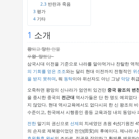
2.3
반란과 죽음
3
평가
4
기타
1
소개
왕
되고
망
한 인물
우
왕
~
망
했당~
삼국시대 이전을 기준으로 나라를 말아먹거나 찬탈한 역
의 기회를 얻은
조조
와는 달리 현대 이전까지 전형적인
위
을 받지 못하며
, 뭐
동탁
이야 위선자도 아닌 그냥
악당
취급
오죽하면 왕망의 신나라가 엄연히 있건만
중국 왕조의 변천
을 중시한 중국의
전근대
역사가들은 단 한 명도 예외없다 
지 않았다. 현대 역사교육에서도 없다시피 한 신 왕조의 
수준이고, 한국에서 시행중인 중등 교육과정 내의 동양사 
전한
말기의 권신으로
선제
의 치세였던 초원 4년(기원전 4
의 손자로 제북왕이었던 전안(田安)의 후예이다. 제나라 사
효원황후 왕씨
의 조카로, 정권을 장악하고 황제를 폐위하