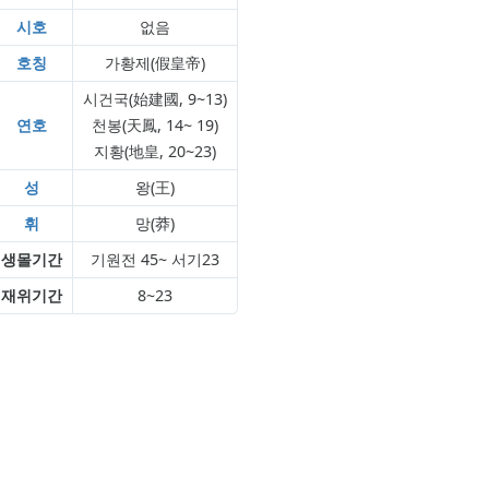
시호
없음
호칭
가황제(假皇帝)
시건국(始建國, 9~13)
연호
천봉(天鳳, 14~ 19)
지황(地皇, 20~23)
성
왕(王)
휘
망(莽)
생몰기간
기원전 45~ 서기23
재위기간
8~23