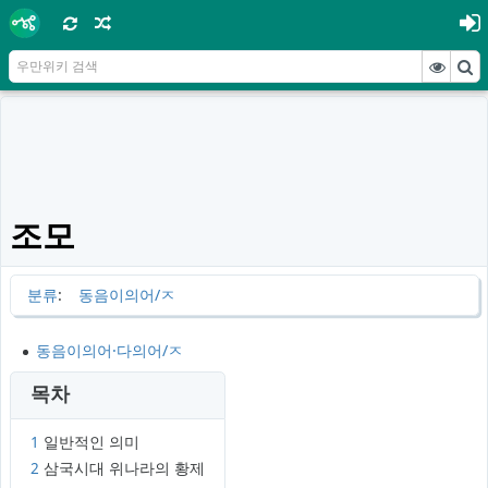
조모
분류
:
동음이의어/ㅈ
동음이의어·다의어/ㅈ
목차
1
일반적인 의미
2
삼국시대 위나라의 황제