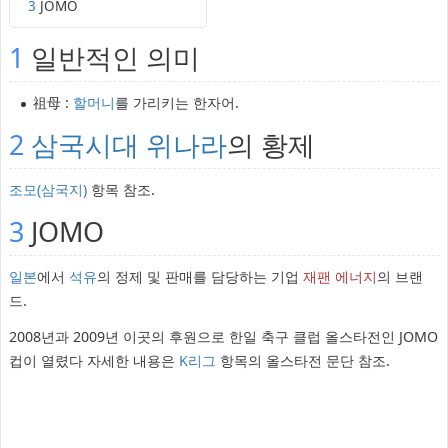
3
JOMO
1
일반적인 의미
祖母 :
할머니
를 가리키는 한자어.
2
삼국시대
위나라
의 황제
조모(삼국지)
항목 참조.
3
JOMO
일본
에서
석유
의 정제 및 판매를 담당하는 기업
재팬 에너지
의 브랜
드.
2008년과 2009년 이곳의 후원으로 한일 축구 클럽 올스타전인 JOMO
컵이 열렸다 자세한 내용은
K리그
항목의 올스타전 문단 참조.