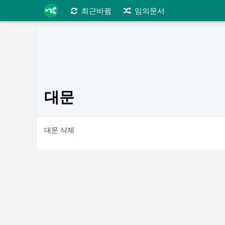
최근바뀜
임의문서
대문
대문 삭제