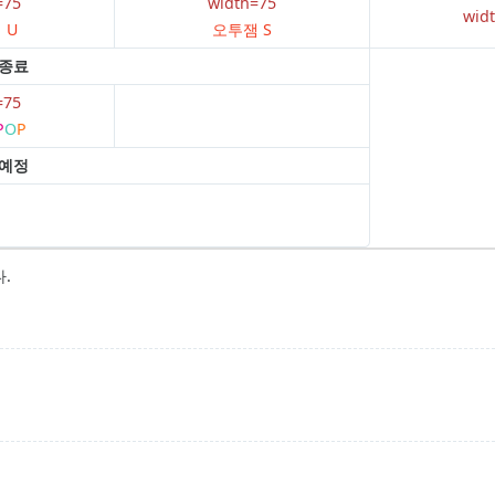
=75
width=75
wid
 U
오투잼 S
 종료
=75
P
O
P
 예정
.