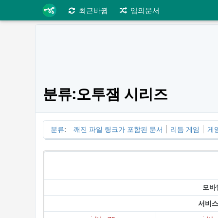
최근바뀜
임의문서
분류:오투잼 시리즈
분류
:
깨진 파일 링크가 포함된 문서
리듬 게임
게
모바
서비스