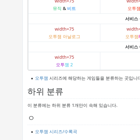
width=75
width
뮤직
&
비트
오투잼
서비스
width=75
width
오투잼 아날로그
오투잼
서비스
width=75
오투
잼 2
오투잼
시리즈에 해당하는 게임들을 분류하는 곳입니다
하위 분류
이 분류에는 하위 분류 1개만이 속해 있습니다.
ㅇ
오투잼 시리즈/수록곡