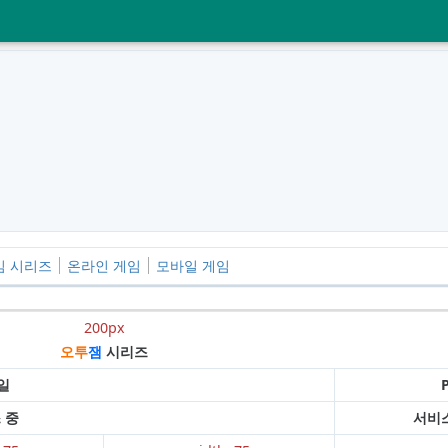
임 시리즈
온라인 게임
모바일 게임
200px
오투
잼
시리즈
일
 중
서비