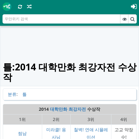
틀:2014 대학만화 최강자전 수상
작
분류
:
틀
2014
대학만화 최강자전
수상작
1위
2위
3위
4위
미라클! 용
철벽! 연애 시뮬레
고교 약장
썸남
사님
이션
수!