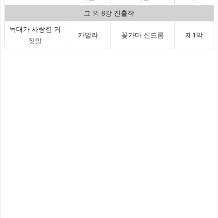
그 외 8강 진출작
늑대가 사랑한 거
카발라
꽃가마 신드롬
제1막
짓말