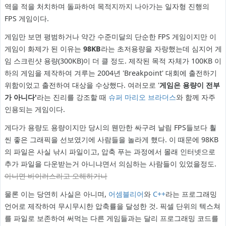
역을 적을 처치하며 돌파하여 목적지까지 나아가는 일자형 진행의
FPS 게임이다.
게임만 보면 평범하거나 약간 수준미달의 단순한 FPS 게임이지만 이
게임이 화제가 된 이유는
98KB
라는 초저용량을 자랑했는데 심지어 게
임 스크린샷 용량(300KB)이 더 클 정도. 제작된 목적 자체가 100KB 이
하의 게임을 제작하여 겨루는 2004년 'Breakpoint' 대회에 출전하기
위함이었고 출전하여 대상을 수상했다. 여러모로 '
게임은 용량이 전부
가 아니다'
라는 진리를 강조할 때
슈퍼 마리오 브라더스
와 함께 자주
인용되는 게임이다.
게다가 용량도 용량이지만 당시의 웬만한 싸구려 날림 FPS들보다 훨
씬 좋은 그래픽을 선보였기에 사람들을 놀라게 했다. 이 때문에 98KB
의 파일은 사실 낚시 파일이고, 압축 푸는 과정에서 몰래 인터넷으로
추가 파일을 다운받는거 아니냐면서 의심하는 사람들이 있었을정도.
아니면 바이러스라고 오해하거나
물론 이는 당연히 사실은 아니며,
어셈블리어
와
C++
라는 프로그래밍
언어로 제작하여 무시무시한 압축률을 달성한 것. 픽셀 단위의 텍스쳐
를 파일로 보존하여 써먹는 다른 게임들과는 달리 프로그래밍 코드를