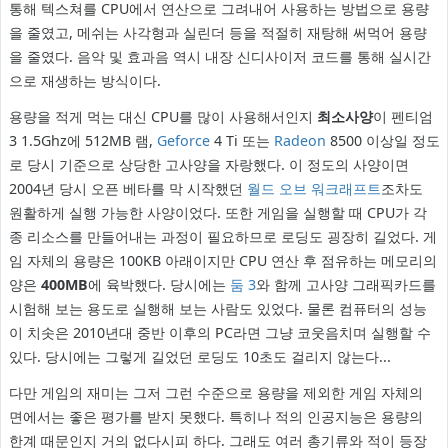
통해 텍스쳐를 CPU에서 연산으로 그려내어 사용하는 방법으로 용량
을 줄였고, 메쉬는 사각형과 실린더 등을 적절히 재탕해 써먹어 용량
을 줄였다. 음악 및 효과음 역시 내장 신디사이저 코드를 통해 실시간
으로 재생하는 방식이다.
용량을 적게 먹는 대신 CPU를 많이 사용해서인지
최소사양
이 펜티엄
3 1.5Ghz에 512MB 램,
Geforce
4 Ti 또는
Radeon
8500 이상일 정도
로 당시 기준으로 상당한 고사양을 자랑했다. 이 정도의 사양이면
2004년 당시 오픈 베타를 막 시작했던
월드 오브 워크래프트
조차도
원활하게 실행 가능한 사양이었다. 또한 게임을 실행할 때 CPU가 각
종 리소스를 만들어내는 과정이 필요하므로 로딩도 굉장히 길었다. 게
임 자체의 용량은 100KB 아래이지만 CPU 연산 후 점유하는 메모리의
양은
400MB
에 육박했다. 당시에는
둠 3
와 함께 고사양 그래픽카드를
시험해 보는 용도로 실행해 보는 사람도 있었다. 물론 컴퓨터의 성능
이 치솟은 2010년대 중반 이후의 PC라면 그냥 코웃음치며 실행할 수
있다. 당시에는 그렇게 길었던 로딩도 10초도 걸리지 않는다...
다만 게임의 재미는 그저 그런 수준으로 용량을 제외한 게임 자체의
면에서는 좋은 평가를 받지 못했다. 특히나 적의 인공지능은 용량의
한계 때문인지 거의 없다시피 하다. 그래도 여러 총기류와 적이 등장