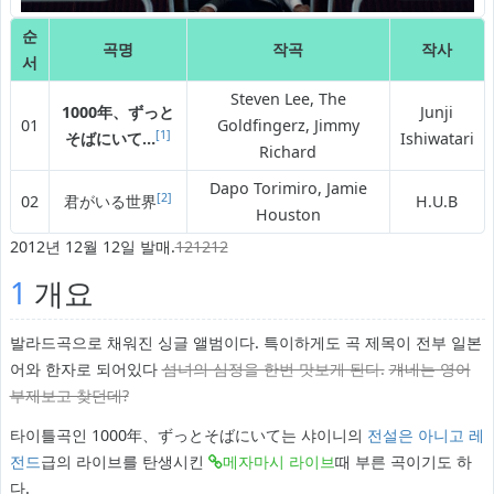
순
곡명
작곡
작사
서
Steven Lee, The
1000年、ずっと
Junji
01
Goldfingerz, Jimmy
[1]
そばにいて…
Ishiwatari
Richard
Dapo Torimiro, Jamie
[2]
02
君がいる世界
H.U.B
Houston
2012년 12월 12일 발매.
121212
1
개요
발라드곡으로 채워진 싱글 앨범이다. 특이하게도 곡 제목이 전부 일본
어와 한자로 되어있다
섬녀의 심정을 한번 맛보게 된다.
걔네는 영어
부제보고 찾던데?
타이틀곡인 1000年、ずっとそばにいて는 샤이니의
전설은 아니고 레
전드
급의 라이브를 탄생시킨
메자마시 라이브
때 부른 곡이기도 하
다.