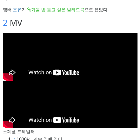
멤버
온유
가
가을 밤 듣고 싶은 발라드곡
으로 뽑았다.
2
MV
스페셜 트레일러
↑
1000년, 계속 옆에 있어...