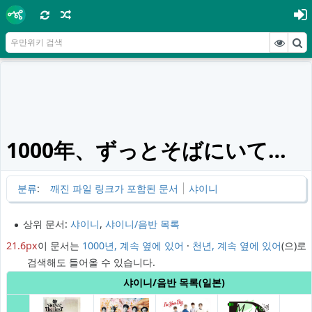
1000年、ずっとそばにいて…
분류
:
깨진 파일 링크가 포함된 문서
샤이니
상위 문서:
샤이니
,
샤이니/음반 목록
21.6px
이 문서는
1000년, 계속 옆에 있어
·
천년, 계속 옆에 있어
(으)로
검색해도 들어올 수 있습니다.
샤이니/음반 목록(일본)