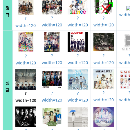
정
규
widt
?
?
?
?
width=120
width=120
width=120
width=120
?
?
?
?
width=120
width=120
width=120
widt
width=120
싱
글
?
?
?
?
width=120
widt
width=120
width=120
width=120