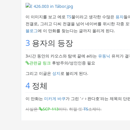
이 이미지를 보고 에로
TS
물이라고 생각한 수많은
용자
들
전갤로, 그리고 디씨 전갤을 넘어 네이버를 위시한 각종 
블로그
에 이 만화를 찾는다는 글까지 올리게 된다.
3
용자의 등장
3시간 동안의 카오스와 탐색 끝에 a라는
유동닉
유저가 결국
관련글 링크
후방주의/성인인증 필요
그리고 이글은
성지
로 불리게 된다.
4
정체
이 만화는
미카게 바쿠
가 그린 '♂♀완다호'라는 제목의 단
사실은
SCP-113
이다.
하필 또
TS
소재다.