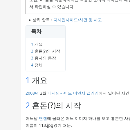
서 확인하실 수 있습니다.
상위 항목 :
디시인사이드/사건 및 사고
목차
1
개요
2
혼돈(?)의 시작
3
용자의 등장
4
정체
1
개요
2008년
2월
디시인사이드
미연시 갤러리
에서 일어난 사건
2
혼돈(?)의 시작
어느날
면갤
에 올라온 어느 이미지 하나를 보고 흥분한 
이름이 113.jpg였기 때문.