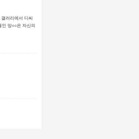
시 갤러리에서 디씨
물인 망○○은 자신의