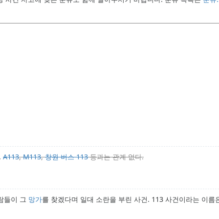
.
A113
,
M113
,
창원 버스 113
등과는 관계 없다.
사람들이 그
망가
를 찾겠다며 일대 소란을 부린 사건. 113 사건이라는 이름