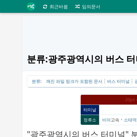
최근바뀜
임의문서
분류:광주광역시의 버스 
분류
:
깨진 파일 링크가 포함된 문서
버스 터미널
20px
터미널
정류소
비아
고속 ･
소태역
"광주광역시의 버스 터미널" 