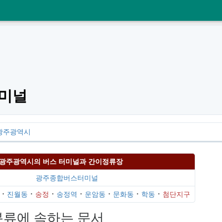
터미널
광주광역시
광주광역시의
버스 터미널
과 간이정류장
광주종합버스터미널
･
진월동
･
송정
･
송정역
･
운암동
･
문화동
･
학동
･
첨단지구
분류에 속하는 문서