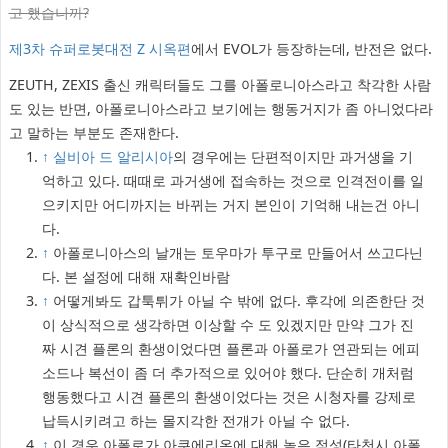
고 했습니까?
제3차 슈퍼로봇대전 Z 시옥편
에서 EVOL가 등장하는데, 반전은 없다.
ZEUTH, ZEXIS 출신 캐릭터들도 그를 아폴로니아스라고 착각한 사람
도 있는 반면, 아폴로니아스라고 보기에는 행동거지가 좀 아니었다라
고 말하는 부분도 존재한다.
↑
실비아 드 알리시아
의 경우에는 단편적이지만 과거생을 기
억하고 있다. 때때로 과거생에 접속하는 것으로 인격전이를 일
으키지만 어디까지는 바뀌는 거지 본인이 기억해 내는건 아니
다.
↑
아폴로니아스의 날개는 토우마가 투구로 만들어서 쓰고다닌
다. 본 설정에 대해 재확인바람
↑
어떻게봐도 갑툭튀가 아닐 수 밖에 없다. 후각에 의존한단 것
이 상식적으로 생각하면 이상할 수 도 있겠지만 만약 그가 진
짜 시견 플론의 환생이었다면 플론과 아폴로가 연관되는 에피
소드나 복선이 좀 더 추가적으로 있어야 했다. 단순히 개처럼
행동했다고 시견 플론의 환생이었다는 것은 시청자를 강제로
납득시키려고 하는 몰지각한 전개가 아닐 수 없다.
↑
이 경우 아폴로가 아쿠에리온에 대해 높은 적성(타천시 아폴