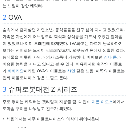
는 느낌이 강한 캐릭터.
2
OVA
숲속에서 혼자살던 자연소년. 동식물들을 친구 삼아 지내고 있었으며,
가족은 자신에게 어느정도의 학식과 상식등을 가르쳐 주었던 할아범
이 있었으나 이미 오래전에 타계했다. TVA하고는 다르게 난폭하다기
보다는 신비로운 느낌이 강조되었으며, 오랫동안 숲에서 생활한 결과,
동식물을 비롯한 자연과 의사 소통이 가능하다. 어찌보면
리나 룬
과
비슷한 능력을 지니고 있다고 볼 수 있다. 비유하자면 원작의 아폴로
가
바바리안
이라면 OVA의 아폴로는
샤먼
같은 느낌. 이쪽의 아폴로는
진짜 아폴로니아스 같은 느낌도 든다.
3
슈퍼로봇대전 Z 시리즈
주로 엮이는 캐릭터는 겟타팀과 자붕글 팀. 대인배
지론 아모스
에게서
도마뱀 구이를 나눠받고 친구가 되었다.
재세편에서는 자주 아폴로니아스의 의식이 튀어나온다.