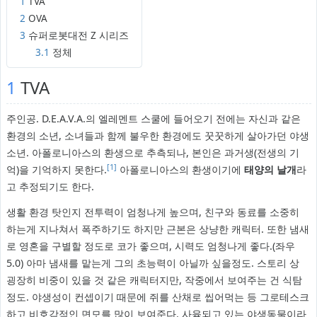
1
TVA
2
OVA
3
슈퍼로봇대전 Z 시리즈
3.1
정체
1
TVA
주인공. D.E.A.V.A.의 엘레멘트 스쿨에 들어오기 전에는 자신과 같은
환경의 소년, 소녀들과 함께 불우한 환경에도 꿋꿋하게 살아가던 야생
소년. 아폴로니아스의 환생으로 추측되나, 본인은 과거생(전생의 기
[1]
억)을 기억하지 못한다.
아폴로니아스의 환생이기에
태양의 날개
라
고 추정되기도 한다.
생활 환경 탓인지 전투력이 엄청나게 높으며, 친구와 동료를 소중히
하는게 지나쳐서 폭주하기도 하지만 근본은 상냥한 캐릭터. 또한 냄새
로 영혼을 구별할 정도로 코가 좋으며, 시력도 엄청나게 좋다.(좌우
5.0) 아마 냄새를 맡는게 그의 초능력이 아닐까 싶을정도. 스토리 상
굉장히 비중이 있을 것 같은 캐릭터지만, 작중에서 보여주는 건 식탐
정도. 야생성이 컨셉이기 때문에 쥐를 산채로 씹어먹는 등 그로테스크
하고 비호감적인 면모를 많이 보여준다. 사육되고 있는 야생동물이라