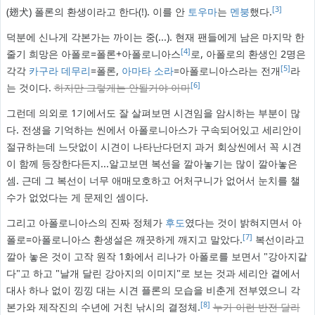
[3]
(翅犬) 폴론의 환생이라고 한다(!). 이를 안
토우마
는
멘붕
했다.
덕분에 신나게 각본가는 까이는 중(...). 현재 팬들에게 남은 마지막 한
[4]
줄기 희망은 아폴로=폴론+아폴로니아스
로, 아폴로의 환생인 2명은
[5]
각각
카구라 데무리
=폴론,
아마타 소라
=아폴로니아스라는 전개
라
[6]
는 것이다.
하지만 그렇게는 안될거야 아마
그런데 의외로 1기에서도 잘 살펴보면 시견임을 암시하는 부분이 많
다. 전생을 기억하는 씬에서 아폴로니아스가 구속되어있고 세리안이
절규하는데 느닷없이 시견이 나타난다던지 과거 회상씬에서 꼭 시견
이 함께 등장한다든지...알고보면 복선을 깔아놓기는 많이 깔아놓은
셈. 근데 그 복선이 너무 애매모호하고 어처구니가 없어서 눈치를 챌
수가 없었다는 게 문제인 셈이다.
그리고 아폴로니아스의 진짜 정체가
후도
였다는 것이 밝혀지면서 아
[7]
폴로=아폴로니아스 환생설은 깨끗하게 깨지고 말았다.
복선이라고
깔아 놓은 것이 고작 원작 1화에서 리나가 아폴로를 보면서 "강아지같
다"고 하고 "날개 달린 강아지의 이미지"로 보는 것과 세리안 곁에서
대사 하나 없이 낑낑 대는 시견 플론의 모습을 비춘게 전부였으니 각
[8]
본가와 제작진의 수년에 거친 낚시의 결정체.
누가 이런 반전 달라