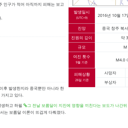
주 인구가 적어 아직까지 피해는 보고
발생일시
2016년 10월 17
.
(UTC+9)
진앙
중국 창주 북서
진원의 깊이
약 
규모
M 
여진 횟수
M4.0
9월 기준
사망자
피해상황
26일 기준
부상자
 이후 발생한지라 중국뿐만 아니라 한
 가지고 있다.
 발생하고 하필
그 전날 보름달이 지진에 영향을 끼친다는 보도가 나간뒤
서는 보름달 이론이 뜨겁게 다뤄졌다.