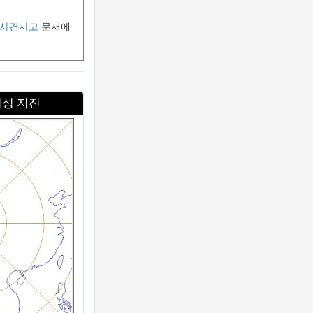
:사건사고
문서에
이성 지진