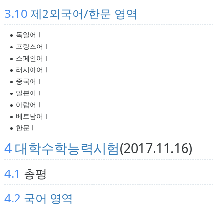
3.10
제2외국어/한문 영역
독일어Ⅰ
프랑스어Ⅰ
스페인어Ⅰ
러시아어Ⅰ
중국어Ⅰ
일본어Ⅰ
아랍어Ⅰ
베트남어Ⅰ
한문Ⅰ
4
대학수학능력시험
(2017.11.16)
4.1
총평
4.2
국어 영역