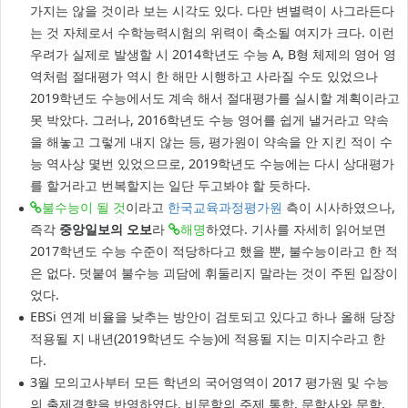
가지는 않을 것이라 보는 시각도 있다. 다만 변별력이 사그라든다
는 것 자체로서 수학능력시험의 위력이 축소될 여지가 크다. 이런
우려가 실제로 발생할 시 2014학년도 수능 A, B형 체제의 영어 영
역처럼 절대평가 역시 한 해만 시행하고 사라질 수도 있었으나
2019학년도 수능에서도 계속 해서 절대평가를 실시할 계획이라고
못 박았다. 그러나, 2016학년도 수능 영어를 쉽게 낼거라고 약속
을 해놓고 그렇게 내지 않는 등, 평가원이 약속을 안 지킨 적이 수
능 역사상 몇번 있었으므로, 2019학년도 수능에는 다시 상대평가
를 할거라고 번복할지는 일단 두고봐야 할 듯하다.
불수능이 될 것
이라고
한국교육과정평가원
측이 시사하였으나,
즉각
중앙일보의 오보
라
해명
하였다. 기사를 자세히 읽어보면
2017학년도 수능 수준이 적당하다고 했을 뿐, 불수능이라고 한 적
은 없다. 덧붙여 불수능 괴담에 휘둘리지 말라는 것이 주된 입장이
었다.
EBSi 연계 비율을 낮추는 방안이 검토되고 있다고 하나 올해 당장
적용될 지 내년(2019학년도 수능)에 적용될 지는 미지수라고 한
다.
3월 모의고사부터 모든 학년의 국어영역이 2017 평가원 및 수능
의 출제경향을 반영하였다. 비문학의 주제 통합, 문학사와 문학,