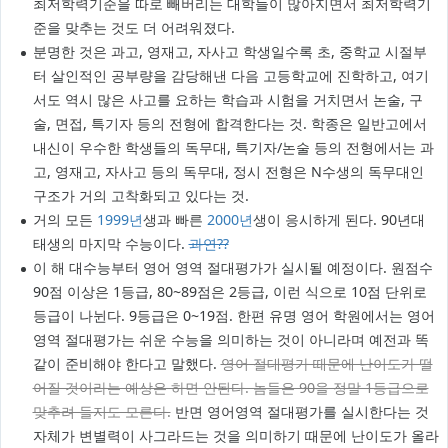
최저학력기준을 따로 빼버리는 대학들이 많아지면서 최저학력기
준을 맞추는 것도 더 어려워졌다.
분명한 것은 과고, 영재고, 자사고 학생일수록 초, 중학교 시절부
터 살인적인 공부량을 감당해낸 다음 고등학교에 진학하고, 여기
서도 역시 많은 사고를 요하는 학습과 시험을 거치면서 논술, 구
술, 면접, 특기자 등의 전형에 합격한다는 것. 학종은 일반고에서
내신이 우수한 학생들의 독무대, 특기자/논술 등의 전형에서는 과
고, 영재고, 자사고 등의 독무대, 정시 전형은 N수생의 독무대인
구조가 거의 고착화되고 있다는 것.
거의 모든
1999년
생과 빠른
2000년
생이 응시하게 된다. 90년대
태생의 마지막 수능이다.
과연??
이 해 대수능부터 영어 영역 절대평가가 실시될 예정이다. 원점수
90점 이상은 1등급, 80~89점은 2등급, 이런 식으로 10점 단위로
등급이 나뉜다. 9등급은 0~19점. 한편 유명 영어 학원에서는 영어
영역 절대평가는 쉬운 수능을 의미하는 것이 아니라며 예전과 똑
같이 준비해야 한다고 말했다.
영어 절대평가 때문에 난이도가 떨
어질 것이라는 예상은 하면 안된다. 놈들은 90을 정말 1등급으로
맞추려 들지도 모른다.
반면 영어영역 절대평가를 실시한다는 것
자체가 변별력이 사그라드는 것을 의미하기 때문에 난이도가 올라