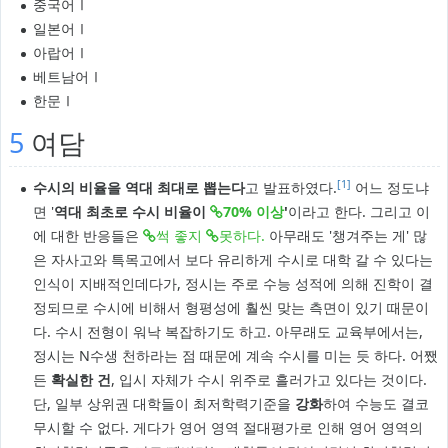
중국어Ⅰ
일본어Ⅰ
아랍어Ⅰ
베트남어Ⅰ
한문Ⅰ
5
여담
[1]
수시의 비율을 역대 최대로 뽑는다
고 발표하였다.
어느 정도냐
면 '
역대 최초로 수시 비율이
70% 이상
'
이라고 한다. 그리고 이
에 대한 반응들은
썩 좋지
못하다.
아무래도 '챙겨주는 게' 많
은 자사고와 특목고에서 보다 유리하게 수시로 대학 갈 수 있다는
인식이 지배적인데다가, 정시는 주로 수능 성적에 의해 진학이 결
정되므로 수시에 비해서 형평성에 훨씬 맞는 측면이 있기 때문이
다. 수시 전형이 워낙 복잡하기도 하고. 아무래도 교육부에서는,
정시는 N수생 천하라는 점 때문에 계속 수시를 미는 듯 하다. 어쨌
든
확실한 건
, 입시 자체가 수시 위주로 흘러가고 있다는 것이다.
단, 일부 상위권 대학들이 최저학력기준을
강화
하여 수능도 결코
무시할 수 없다. 게다가 영어 영역 절대평가로 인해 영어 영역의