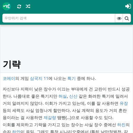
기략
코에이
의 게임
삼국지 11
에 나오는
특기
중에 하나.
자신보다 지력이 낮은 장수가 이끄는 부대에게 건 교란이 반드시 성공
한다. 나름대로 좋은 특기지만
허실
,
신산
같은 화려한 특기에 밀려서
거의 알려지지 않았다. 이회가 가지고 있는데, 이를 잘 사용하면
유장
등의 세력도 사실 엄청나게 할만하다. 사실 계략의 용도가 거의 혼란
용이라는 걸 사용하면
제갈량
땜빵(…)으로 사용할 수도 있다.
이회를 제외하고 기략을 가지고 있는 장수는 사실 장수 중에선
하진
의
손자
하안
이 유일. 그래도 특정 시나리오중에서 (특히 남만정벌전, 같