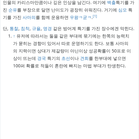
인물의 카리스마만큼이나 깊은 인상을 남긴다. 여기에
백출
특기를 가
진
순유
를 부장으로 달면 난이도가 굉장히 쉬워진다. 거기에
심모
특
[1]
기를 가진
사마의
를 함께 운용하면
우왕ㅋ굳ㅋ
.
단,
통찰
,
침착
,
규율
,
명경
같은 방어계 특기를 가진 장수에겐 막힌다.
↑
유저에 따라서는 둘을 같은 부대에 묶기에는 한쪽의 능력치
가 묻히는 경향이 있어서 따로 운영하기도 한다. 보통 사마의
의 지력이면 상대가 제갈량이 아닌이상 성공확률이 50프로 이
상이 뜨는데
경국
특기의
초선
이나
견희
를 한부대에 넣으면
100퍼 확률로 적들이 혼란에 빠지는 마법 부대가 탄생한다.