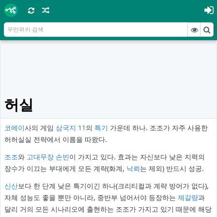
허실
코에이
사의 게임
삼국지 11
의
특기
가운데 하나. 조조가 자주 사용한
허허실실 전략에서 이름을 따왔다.
조조
와
고대무장
손빈
이 가지고 있다. 효과는 자신보다 낮은 지력의
장수가 이끄는 부대에게 모든 계략(화계,
낙뢰
는 제외) 반드시 성공.
신산
보다 한 단계 낮은 특기이긴 하나(크리티컬과 계략 방어가 없다),
자체 성능도 좋을 뿐만 아니라, 중반부 넘어서야 등장하는
제갈량
과
달리 거의 모든 시나리오에 출현하는 조조가 가지고 있기 때문에 해당