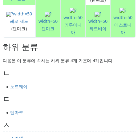
?
?
?width=50
?
?
width=50
width=50
페로 제도
width=50
width=50
리투아니
에스토니
(덴마크)
덴마크
라트비아
아
아
하위 분류
다음은 이 분류에 속하는 하위 분류 4개 가운데 4개입니다.
ㄴ
노르웨이
ㄷ
덴마크
ㅅ