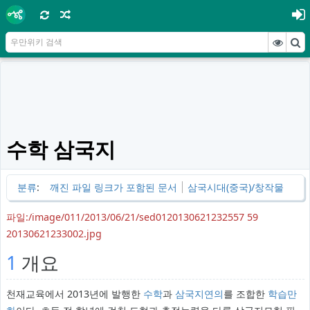
수학 삼국지
분류
:
깨진 파일 링크가 포함된 문서
삼국시대(중국)/창작물
파일:/image/011/2013/06/21/sed0120130621232557 59
20130621233002.jpg
1
개요
천재교육에서 2013년에 발행한
수학
과
삼국지연의
를 조합한
학습만