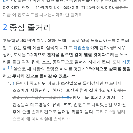
화
이다. 초등 전 학년에 걸친 도형과 측정능력을 다룬 삼국지모험 판
타지이다. 현재는 11권까지 나온 상태이며 전 25권 예정이다.
하지만
지금 이 진도속도를 봐서는.. 아마 안 될거야
2
중심 줄거리
초등학교 3학년인 치우, 성하, 도해는 국제 영국 올림피아드를 치루러
알 수 없는 힘에 이끌려 삼국지 시대로
타임슬립
하게 된다.
윙?
치우,
성하, 도해는
"수학으로 천하을 얻으면 길이 열릴 것이다."
라는 목소
리를 듣고 각각 유비, 조조, 동탁쪽으로 떨어져 지내게 된다.
도해
지못
[1]
미
앞으로 세 사람의 운명은 어찌될 것인가?
"수학으로 삼국을 통일
하고 무사히 집으로 돌아갈 수 있을까?"
↑
동탁이 죽고난뒤 여포와 초선밑으로 들어갔지만 여포마저
조조에게 사형당한뒤 현재는 초선과 함께 살아가고 있다.
쨋든
여러가지로 작가가 굴리니
안습
.
천재교육 홈페이지에서는 주
인공들의 대표영웅이 유비, 조조, 손권으로 나와있는걸 보아선
후에 손권
손제리
편으로 들어갈 확률이 높다.
그리고 9권 일러
스트에 왜 이녀석옆에 손제리가..