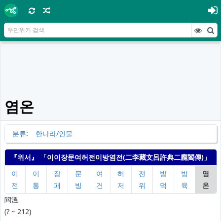
염온
분류
:
한나라/인물
『
위서
』
「이이장문여허전이방염전(二李藏文呂許典二龐閻傳)」
이
이
장
문
여
허
전
방
방
염
전
통
패
빙
건
저
위
덕
육
온
閻溫
(? ~ 212)