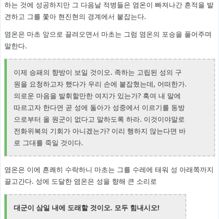
하는 것에 성공하지만 그 다음날 적병들은 염온이 빠져나간 흔적을 발
견하고 그를 쫓아 현진현의 경계에서 붙잡는다.
염온은 마초 앞으로 끌려오면서 마초는 그럼 염온의 포승을 풀어주며
말한다.
이제 승패의 향방이 보일 것이오. 족하는 고립된 성의 구
원을 요청하고자 했다가 우리 손에 붙잡혔는데, 어떠한가.
의로운 마음을 발휘할만한 여지가 있는가? 혹여 내 말에
따르고자 한다면 곧 성에 돌아가 성중에서 이르기를 동방
으로부터 올 원군이 없다고 말하도록 하라. 이것이야말로
전화위복의 기회가 아니겠는가? 이리 행하지 않는다면 바
로 그대를 죽일 것이다.
염온은 이에 흔쾌히 수락하니 마초는 그를 수레에 태워 성 아래쪽까지
끌고간다. 성에 도달한 염온은 성을 향해 큰 소리로
대군이 삼일 내에 도래할 것이오. 모두 힘내시오!