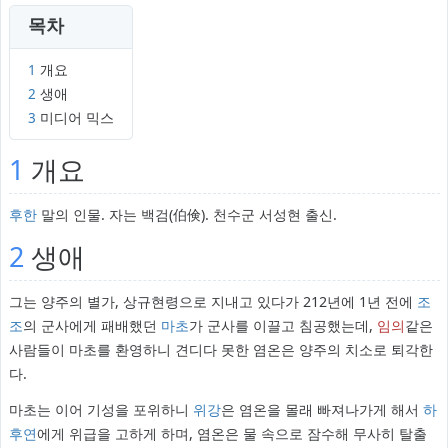
목차
1
개요
2
생애
3
미디어 믹스
1
개요
후한
말의 인물. 자는 백검(伯倹). 천수군 서성현 출신.
2
생애
그는 양주의 별가, 상규현령으로 지내고 있다가 212년에 1년 전에
조
조
의 군사에게 패배했던
마초
가 군사를 이끌고 침공했는데,
임의
같은
사람들이 마초를 환영하니 견디다 못한 염온은 양주의 치소로 퇴각한
다.
마초는 이어 기성을 포위하니
위강
은 염온을 몰래 빠져나가게 해서
하
후연
에게 위급을 고하게 하며, 염온은 물 속으로 잠수해 무사히 탈출