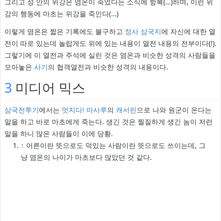
그리고 성 안의 위강은 염온이 죽었다는 소식에 항복(…)하며, 이런 위
강의 행동에 마초는 위강을 죽인다(…)
이렇게 염온은 짧은 기록에도 불구하고
정사 삼국지
에 자신에 대한 열
전이 따로 있는데 놀랍게도 위에 있는 내용이 열전 내용의 전부이다(!).
그렇기에 이 열전과 주석에 실린 것은 염온과 비슷한 성격의 사람들을
모아놓은
사기
의 협객열전과 비슷한 성격의 내용이다.
3
미디어 믹스
삼국전투기
에서는
멋지다! 마사루
의
캐서린
으로 나와 원군이 온다는
말을 하고 바로 마초에게 죽는다. 생긴 것은 찔질하게 생긴 놈이 저런
말을 하니 많은 사람들이 이에 당황.
↑
어른이란 뜻으로도 덕있는 사람이란 뜻으로도 쓰이는데, 그
냥 염온의 나이가 마초보다 많았던 것 같다.