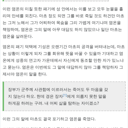
이런 염온의 미칠 듯한 패기에 성 안에서는 이를 보고 모두 눈물을 흘
리며 만세를 외친다. 마초 정도 되면 그를 바로 죽일 것도 하건만 마초
는 그저 노해서 그가 어찌하여 목숨을 그리 가볍게 여기냐며 염온을
책망하며, 염온은 그의 말에 아무 대답도 하지 않았으나 일단 마초는
염온을 살려둔다.
염온의 패기 덕택에 기성은 오랜기간 마초의 공격을 버텨내는데, 마초
는 상황이 이렇게 되자 그를 회유해 뜻을 바꿀 수 있을까 기대하고 염
온에게 성중의 연고자 가운데에서 자신에게 동조할 만한 자가 있느냐
고 묻는다. 염온은 이번에도 그 말에 대답하지 않아 그를 책망하자 그
제서야 염온이 말을 한다.
장부가 군주께 사관함에 이르러서는 죽어도 두 마음을 갖
[1]
지 않는다 하오. 헌데 경은 장자
에게 의롭지 못한 말을
하게끔 하려는 구려. 내 어찌 삶을 탐하는 자이겠소?
이런 그의 말에 마초도 결국 포기하고 염온을 죽였다.