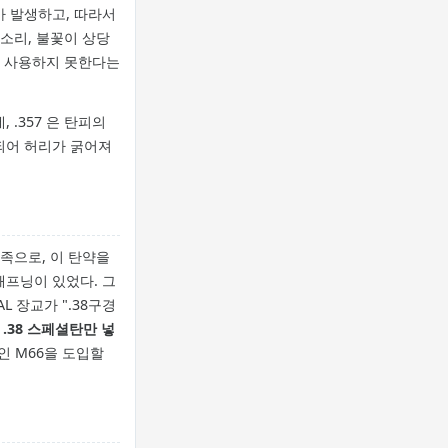
가 발생하고, 따라서
소리, 불꽃이 상당
로 사용하지 못한다는
.357 은 탄피의
되어 허리가 굵어져
사족으로, 이 탄약을
해프닝이 있었다. 그
L 장교가 ".38구경
 .38 스페셜탄만 넣
인 M66을 도입할