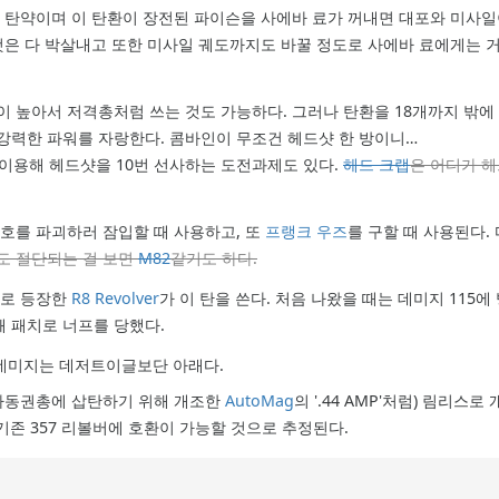
 탄약이며 이 탄환이 장전된 파이슨을 사에바 료가 꺼내면 대포와 미사일
은 다 박살내고 또한 미사일 궤도까지도 바꿀 정도로 사에바 료에게는 거
이 높아서 저격총처럼 쓰는 것도 가능하다. 그러나 탄환을 18개까지 밖에
 강력한 파워를 자랑한다. 콤바인이 무조건 헤드샷 한 방이니…
 이용해 헤드샷을 10번 선사하는 도전과제도 있다.
헤드 크랩
은 어디가 
2호를 파괴하러 잠입할 때 사용하고, 또
프랭크 우즈
를 구할 때 사용된다.
도 절단되는 걸 보면
M82
같기도 하다.
치로 등장한
R8 Revolver
가 이 탄을 쓴다. 처음 나왔을 때는 데미지 115에
돼 패치로 너프를 당했다.
 데미지는 데저트이글보단 아래다.
자동권총에 삽탄하기 위해 개조한
AutoMag
의 '.44 AMP'처럼) 림리스
기존 357 리볼버에 호환이 가능할 것으로 추정된다.