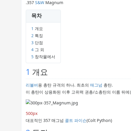
.357
S&W
Magnum
목차
1
개요
2
특징
3
단점
4
그 외
5
창작물에서
1
개요
리볼버
용 총탄 규격의 하나. 최초의
매그넘
총탄.
이 총탄이 상용화된 이후 고위력 권총/소총탄의 이름 뒤에
500px
대표적인 357 매그넘
콜트 파이슨
(Colt Python)