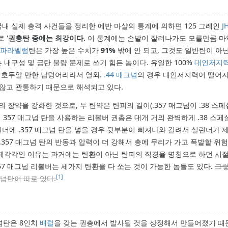
내 실제 총격 사건들을 정리한 에반 마샬의 통계에 의하면 125 그레인
J
로 '
권총탄 중에는 최강이다.
이 통계에는 손발이 잘려나가도 모를만큼 마
파라벨럼
탄은 가장 높은 수치가
91%
밖에 안 되고, 그것도 일반탄이 아닌
내구성 및 급탄 불량 문제로 쓰기 힘든 놈이다. 유일한 100%
대인저지
 호두알 만한 납덩어리라서 열외.
.44 매그넘
의 경우 대인저지력이 떨어지
 않고 관통하기 때문으로 해석되고 있다.
장약을 강화한 것으로, 두 탄약은 탄피의 길이(.357 매그넘이 .38 스페
 357 매그넘 탄을 사용하는 리볼버 권총은 대개 거의 완벽하게 .38 스페
린더에 .357 매그넘 탄을 넣을 경우 뒷부분이 삐져나와 걸려서 실린더가 
357 매그넘 탄의 반동과 압력이 더 강해서 총에 무리가 가고 폭발할 위험
)로 제각각인 이유는 과거에는 탄환이 아닌 탄피의 직경을 명칭으로 하던 시
57 매그넘 리볼버는 세가지 탄환을 다 쏘는 것이 가능한 놈들도 있다.
그렇
[1]
넘탄이 따로 있다.
매그넘탄은 8인치
배럴
을 갖는 권총에서 발사될 것을 상정해서 만들어졌기 때