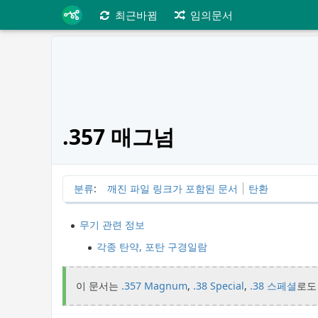
최근바뀜
임의문서
.357 매그넘
분류
:
깨진 파일 링크가 포함된 문서
탄환
무기 관련 정보
각종 탄약, 포탄 구경일람
이 문서는
.357 Magnum
,
.38 Special
,
.38 스페셜
로도