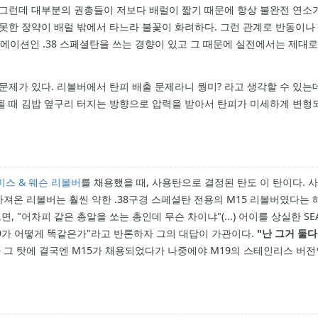
 그런데 대부분의 권총들이 저보다 배럴이 짧기 때문에 항상 불완전 연소
못한 장약이 배럴 밖에서 타느라 불꽃이 화려하다. 그런 관계로 반동이나 
이션인 .38 스페셜탄을 쓰는 경향이 있고 그 때문에 실전에서는 제대
제가 있다. 리볼버에서 탄피 배출 문제라니 뭥미? 라고 생각할 수 있는데, 
될 때 김밥 옆구리 터지는 방향으로 압력을 받아서 탄피가 미세하게 변형
미스 & 웨슨
리볼버
를 채용했을 때, 사용탄으로 결정된 탄도 이 탄이다. 
져온 리볼버는 훨씬 약한 .38구경 스페셜탄 전용의 M15 리볼버였다는 
, "어차피 같은 총알을 쏘는 총인데 무슨 차이냐"(...) 어이를 상실한 SEA
19가 어떻게 똑같은가"라고 반론하자 그의 대답이 가관이다.
"난 그거 둘다
엉
그 탓에 결국엔 M15가 채용되었다가 나중에야 M19의 스테인리스 버전