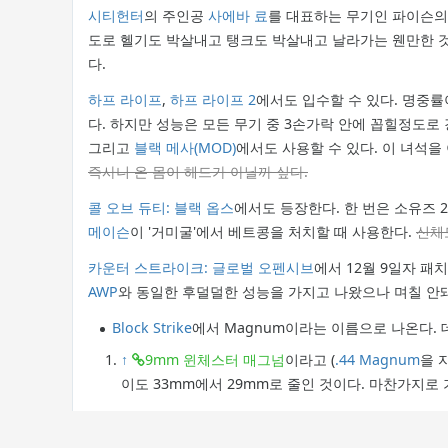
시티헌터
의 주인공
사에바 료
를 대표하는 무기인 파이슨의
도로 헬기도 박살내고 탱크도 박살내고 날라가는 웬만한 것
다.
하프 라이프
,
하프 라이프 2
에서도 입수할 수 있다. 명중률
다. 하지만 성능은 모든 무기 중 3손가락 안에 꼽힐정도로
그리고
블랙 메사(MOD)
에서도 사용할 수 있다. 이 녀석을
즉사니 온 몸이 헤드가 아닐까 싶다.
콜 오브 듀티: 블랙 옵스
에서도 등장한다. 한 번은 소유즈 
메이슨
이 '거미굴'에서 베트콩을 처치할 때 사용한다.
신체
카운터 스트라이크: 글로벌 오펜시브
에서 12월 9일자 패
AWP
와 동일한 후덜덜한 성능을 가지고 나왔으나 며칠 안
Block Strike
에서 Magnum이라는 이름으로 나온다.
↑
9mm 윈체스터 매그넘
이라고 (
.44 Magnum
을 
이도 33mm에서 29mm로 줄인 것이다. 마찬가지로 