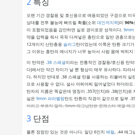
2
특징
오랜 기간 경찰용 및 호신용으로 애용되었던 구경으로 미국
상대를 전투 불능에 빠뜨릴 확률(소위
대인저지력
)이
96%
이 포함되었음을 감안하면 실로 경이로운 성적이다.
9mm
약을 압력을 줘서 꾹꾹 다져넣은 총탄으로 일반 권총으로는 
12게이지 산탄총용
슬러그
탄이었는데 이쪽은 탄환 크기가
그 이유는 총탄의 에너지가 너무 높아서 사람 몸에 박히지
이 탄약은
.38 스페셜
이라는 전통적인 경찰용/호신용 탄약의 
다)에서만 약간 차이가 날 뿐 형상이 매우 유사하다. 따라서
다. 하지만 반대로 .38 스페셜 탄을 사용하는 리볼버의 실
므로 사용할 수 없다. 설사 어찌어찌 밀어넣었다 하더라도 .
탄자의 지름은 똑같은데 명칭이 .357(인치)와 .38(인치
실은
9mm
파라벨럼
탄도 탄환의 직경이 같으므로 일부 .3
이라고 부르지 말자. 9mm 매그넘탄은 윈체스터 계열 매그
3
단점
물론 장점만 있는 것은 아니다. 일단 6인치
배럴
, .44 