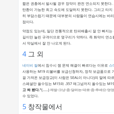
짧은 권총에서 발사될 경우 장약이 완전 연소되지 못한다.
탄환이 가능한 최고 속도에 도달하지 못한다. 그리고 타지 
히 부담스럽기 때문에 대부분의 사람들이 연습시에는 바리에
점이다.
약점도 있는데, 일단 전통적으로 탄피배출시 잘 안 빠지는 문
길이만 늘린 규격이므로 옆구리가 약하다. 즉 화약이 연소
서 약실에서 잘 안 나오게 된다.
4
그 외
네이비 씰
에서 침수시 잼 문제 해결이 빠르다는 이유로
스
사용하는 M19 리볼버를 보급신청하자, 정작 보급품으로 가
걸 가져온 보급장교(이 사람은 SEAL이 아니다)의 말에 따르면
스페셜만 쓸수있는 M15와 .357 매그넘까지 쏠수있는 M
고 쏴 봤다."
(……)
제발 그냥 좀 달라는 대로 좀 주세요 엉
수 있었다.
5
창작물에서