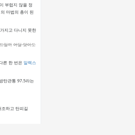
이 부럽지 않을 정
의 마법의 총이 된
 가지고 다니지 못한
헤드일까
어딜 맞아도
 다른 한 번은
알렉스
 방탄관통 97.5라는
로 개조하고 탄피길