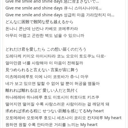
Give me smile and shine days 急に澄まさないで…
Give me smile and shine days 큐-니 스마사나이데…
Give me smile and shine days 성급히 마음 가라앉히지 마…
どんなに困難で難関な壁も越えるから
돈나니 콘난데 난칸나 카베모 코에루카라
아무리 어렵고 곤란한 벽도 넘을 수 있으니까
どれだけ君を愛したら この想い届くのだろう
도레다케 키미오 아이시타라 코노 오모이 토도쿠노 다로-
얼마만큼 너를 사랑해야 이 마음이 전해질까
見つめられると言えない 言葉が宙に舞う
미츠메라레루토 이에 나이 코토바가 츄-니 마우
네가 보고 있으면 말할 수 없어 말 뿐이 허공을 맴돌아
離れれば離れるほど 愛しい人だと気付く
하나레레바 하나레루 호도 이토시이 히토다토 키즈쿠
떨어지면 떨어질 수록 사랑스러운 사람이라는 걸 깨닫게 돼
求めれば求める程に せつない距離を感じてるMy heart
모토메레바 모토메루 호도니 세츠나이 쿄리오 칸지테루 My heart
원하면 원할 수록 안타까운 거리를 느끼는 My heart