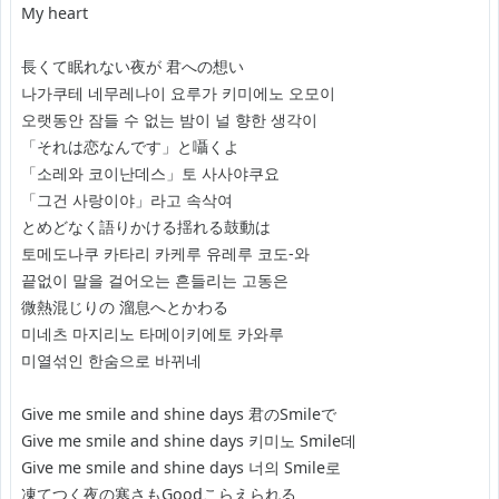
My heart
長くて眠れない夜が 君への想い
나가쿠테 네무레나이 요루가 키미에노 오모이
오랫동안 잠들 수 없는 밤이 널 향한 생각이
「それは恋なんです」と囁くよ
「소레와 코이난데스」토 사사야쿠요
「그건 사랑이야」라고 속삭여
とめどなく語りかける揺れる鼓動は
토메도나쿠 카타리 카케루 유레루 코도-와
끝없이 말을 걸어오는 흔들리는 고동은
微熱混じりの 溜息へとかわる
미네츠 마지리노 타메이키에토 카와루
미열섞인 한숨으로 바뀌네
Give me smile and shine days 君のSmileで
Give me smile and shine days 키미노 Smile데
Give me smile and shine days 너의 Smile로
凍てつく夜の寒さもGoodこらえられる