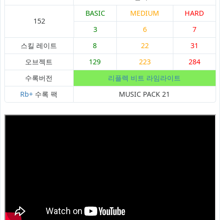
BASIC
MEDIUM
HARD
152
3
6
7
스킬 레이트
8
22
31
오브젝트
129
223
284
수록버전
리플렉 비트 라임라이트
Rb+
수록 팩
MUSIC PACK 21