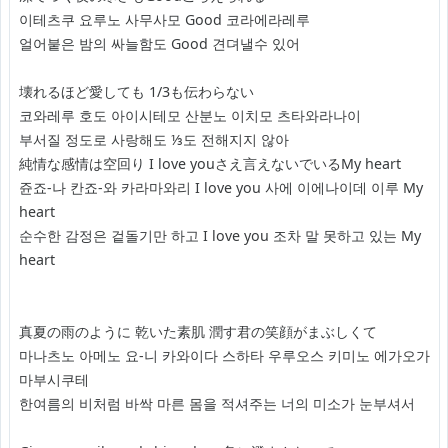
이테츠쿠 요루노 사무사모 Good 코라에라레루
얼어붙은 밤의 싸늘함도 Good 견뎌낼수 있어
壊れるほど愛しても 1/3も伝わらない
코와레루 호도 아이시테모 산분노 이치모 츠타와라나이
부서질 정도로 사랑해도 ⅓도 전해지지 않아
純情な感情は空回り I love youさえ言えないでいるMy heart
쥰죠-나 칸죠-와 카라마와리 I love you 사에 이에나이데 이루 My
heart
순수한 감정은 겉돌기만 하고 I love you 조차 말 못하고 있는 My
heart
真夏の雨のように 乾いた素肌 潤す君の笑顔がまぶしくて
마나츠노 아메노 요-니 카와이다 스하타 우루오스 키미노 에가오가
마부시쿠테
한여름의 비처럼 바싹 마른 몸을 적셔주는 너의 미소가 눈부셔서