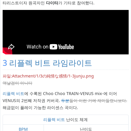
타리스트이자 원곡자인
다이타
가 기타로 참여했다.
3
리플렉 비트 라임라이트
파일:Attachment/1/3の純情な感情/1-3junju.png
역날검이 아니다
리플렉 비트
에 수록된 Choo Choo TRAIN-VENUS mix-에 이어
VENUS의 2번째 저작권 커버곡.
두
분
들이 이런 거에 재미들렸나보다.
해금없이 플레이 가능한 라이센스 곡이다.
리플렉 비트
난이도 체계
BPM
난이도