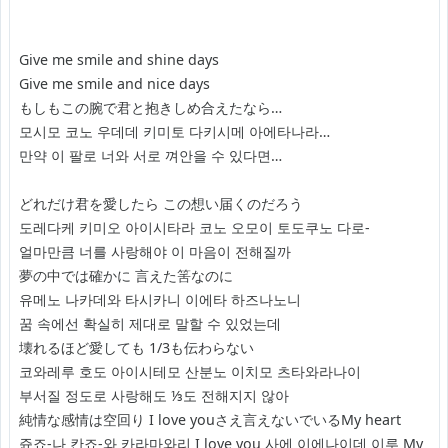
Give me smile and shine days
Give me smile and nice days
もしもこの腕で君と抱きしめ合えたなら…
모시모 코노 우데데 키미토 다키시메 아에타나라…
만약 이 팔로 너와 서로 껴안을 수 있다면…
どれだけ君を愛したら この想い届くのだろう
도레다케 키미오 아이시타라 코노 오모이 토도쿠노 다로-
얼마만큼 너를 사랑해야 이 마음이 전해질까
夢の中では確かに 言えた筈なのに
유메노 나카데와 타시카니 이에타 하즈나노니
꿈 속에선 확실히 제대로 말할 수 있었는데
壊れるほど愛しても 1/3も伝わらない
코와레루 호도 아이시테모 산분노 이치모 츠타와라나이
부서질 정도로 사랑해도 ⅓도 전해지지 않아
純情な感情は空回り I love youさえ言えないでいるMy heart
쥰죠-나 칸죠-와 카라마와리 I love you 사에 이에나이데 이루 My