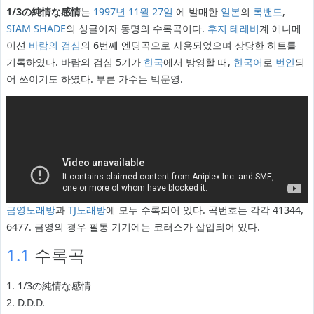
1/3の純情な感情
는
1997년
11월 27일
에 발매한
일본
의
록밴드
,
SIAM SHADE
의 싱글이자 동명의 수록곡이다.
후지 테레비
계 애니메
이션
바람의 검심
의 6번째 엔딩곡으로 사용되었으며 상당한 히트를
기록하였다. 바람의 검심 5기가
한국
에서 방영할 때,
한국어
로
번안
되
어 쓰이기도 하였다. 부른 가수는 박문영.
금영노래방
과
TJ노래방
에 모두 수록되어 있다. 곡번호는 각각 41344,
6477. 금영의 경우 필통 기기에는 코러스가 삽입되어 있다.
1.1
수록곡
1. 1/3の純情な感情
2. D.D.D.