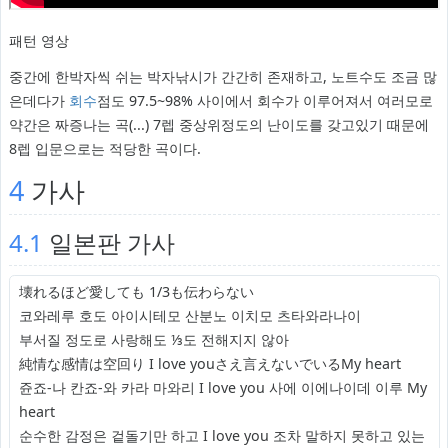
패턴 영상
중간에 한박자씩 쉬는 박자낚시가 간간히 존재하고, 노트수도 조금 많
은데다가
회수
점도 97.5~98% 사이에서 회수가 이루어져서 여러모로
약간은 짜증나는 곡(...) 7렙 중상위정도의 난이도를 갖고있기 때문에
8렙 입문으로는 적당한 곡이다.
4
가사
4.1
일본판 가사
壊れるほど愛しても 1/3も伝わらない
코와레루 호도 아이시테모 산분노 이치모 츠타와라나이
부서질 정도로 사랑해도 ⅓도 전해지지 않아
純情な感情は空回り I love youさえ言えないでいるMy heart
쥰죠-나 칸죠-와 카라 마와리 I love you 사에 이에나이데 이루 My
heart
순수한 감정은 겉돌기만 하고 I love you 조차 말하지 못하고 있는