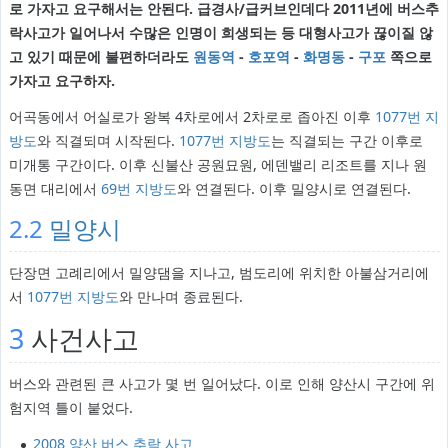
로 가자고 요구해서는 안된다. 급경사/급커브인데다 2011년에 버스추
락사고가 일어나서 수많은 인명이 희생되는 등 대형사고가 끊이질 않
고 있기 때문에 불편하더라도
원동역
-
호포역
-
화명동
-
구포
쪽으로
가자고 요구하자.
어곡동에서 어실로가 왕복 4차로에서 2차로로 좁아진 이후
1077번 지
방도
와 직결되며 시작된다.
1077번 지방도
는 직결되는 구간 이후로
미개통 구간이다. 이후 신불산 공원묘원, 에덴밸리 리조트를 지나 원
동면 대리에서
69번 지방도
와 연결된다. 이후 밀양시로 연결된다.
2.2
밀양시
단장면 고례리에서 밀양댐을 지나고, 범도리에 위치한 아불삼거리에
서
1077번 지방도
와 만나며 종료된다.
3
사건사고
버스와 관련된 큰 사고가 몇 번 일어났다. 이로 인해 양산시 구간에 위
험지역 틀이 붙었다.
2008 양산 버스 추락 사고