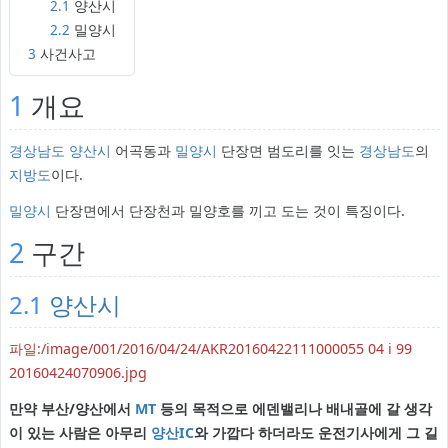
2.1
양산시
2.2
밀양시
3
사건사고
1
개요
경상남도
양산시
어곡동과
밀양시
단장면 범도리를 잇는
경상남도
의
지방도
이다.
밀양시
단장면에서 단장천과 밀양호를 끼고 도는 것이 특징이다.
2
구간
2.1
양산시
파일:/image/001/2016/04/24/AKR20160422111000055 04 i 99
20160424070906.jpg
만약 부산/양산에서
MT
등의 목적으로 에덴밸리나 배내골에 갈 생각
이 있는 사람은 아무리
양산IC
와 가깝다 하더라도 운전기사에게 그 길