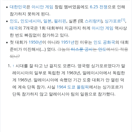
대한민국
은
아시안 게임
창립 멤버였음에도
6.25 전쟁
으로 인해
참가하지 못하게 된다.
[1]
인도
,
인도네시아
,
일본
,
필리핀
, 실론 (現
스리랑카
),
싱가포르
,
태국
의 7개국은 1회 대회부터 지금까지 하계
아시안 게임
역사상
한 번도 빠짐없이 참가하고 있다.
첫 대회가
1950년
이 아니라
1951년
인 이유는
인도 공화국
의 대회
준비가 미진해서(...) 였다.
그놈의
티스푼 공사
는
인도
에서도 적용
되나?
↑
시대를 잘 타고 난 걸지도 모른다. 영국령 싱가포르였다가 말
레이시아의 일부로 독립한 게 1963년, 말레이시아에서 독립한
게 1965년. 말레이시아에 속했던 기간 도중 대회가 안 열린 덕
에 계속 단독 참가. 사실
1964 도쿄 올림픽
에서는 싱가포르가
단독 참가하지 않고 말레이시아 팀의 일원으로 참가했다.