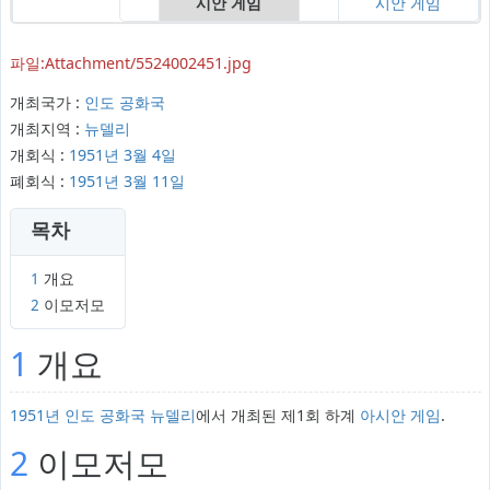
시안 게임
시안 게임
파일:Attachment/5524002451.jpg
개최국가 :
인도 공화국
개최지역 :
뉴델리
개회식 :
1951년
3월 4일
폐회식 :
1951년
3월 11일
목차
1
개요
2
이모저모
1
개요
1951년
인도 공화국
뉴델리
에서 개최된 제1회 하계
아시안 게임
.
2
이모저모