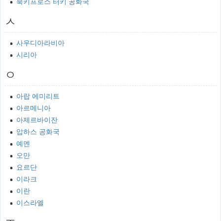
북키프로스 터키 공화국
ㅅ
사우디아라비아
시리아
ㅇ
아랍 에미리트
아르메니아
아제르바이잔
압하스 공화국
예멘
오만
요르단
이라크
이란
이스라엘