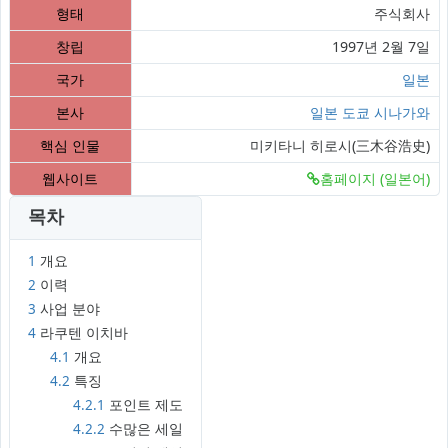
형태
주식회사
창립
1997년 2월 7일
국가
일본
본사
일본
도쿄
시나가와
핵심 인물
미키타니 히로시(三木谷浩史)
웹사이트
홈페이지 (일본어)
목차
1
개요
2
이력
3
사업 분야
4
라쿠텐 이치바
4.1
개요
4.2
특징
4.2.1
포인트 제도
4.2.2
수많은 세일