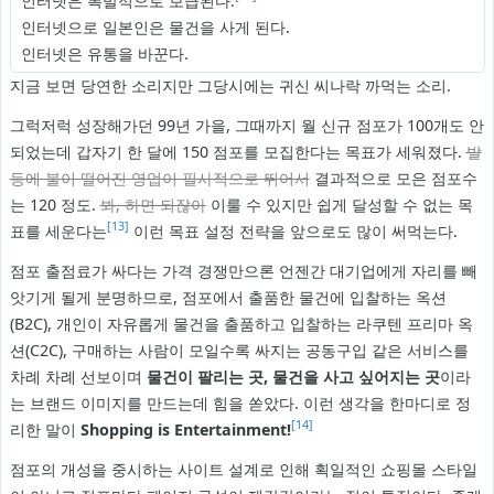
인터넷은 폭발적으로 보급된다.
인터넷으로 일본인은 물건을 사게 된다.
인터넷은 유통을 바꾼다.
지금 보면 당연한 소리지만 그당시에는 귀신 씨나락 까먹는 소리.
그럭저럭 성장해가던 99년 가을, 그때까지 월 신규 점포가 100개도 안
되었는데 갑자기 한 달에 150 점포를 모집한다는 목표가 세워졌다.
발
등에 불이 떨어진 영업이 필사적으로 뛰어서
결과적으로 모은 점포수
는 120 정도.
봐, 하면 되잖아
이룰 수 있지만 쉽게 달성할 수 없는 목
[13]
표를 세운다는
이런 목표 설정 전략을 앞으로도 많이 써먹는다.
점포 출점료가 싸다는 가격 경쟁만으론 언젠간 대기업에게 자리를 빼
앗기게 될게 분명하므로, 점포에서 출품한 물건에 입찰하는 옥션
(B2C), 개인이 자유롭게 물건을 출품하고 입찰하는 라쿠텐 프리마 옥
션(C2C), 구매하는 사람이 모일수록 싸지는 공동구입 같은 서비스를
차례 차례 선보이며
물건이 팔리는 곳, 물건을 사고 싶어지는 곳
이라
는 브랜드 이미지를 만드는데 힘을 쏟았다. 이런 생각을 한마디로 정
[14]
리한 말이
Shopping is Entertainment!
점포의 개성을 중시하는 사이트 설계로 인해 획일적인 쇼핑몰 스타일