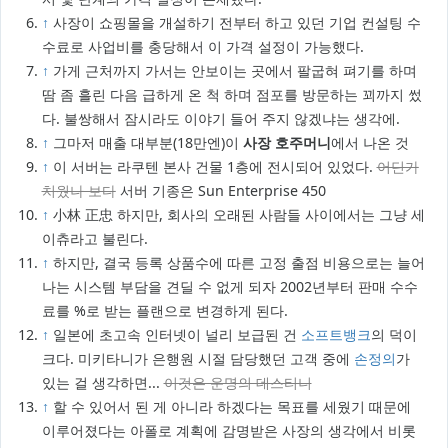
↑
사장이 쇼핑몰을 개설하기 전부터 하고 있던 기업 컨설팅 수
수료로 사업비를 충당해서 이 가격 설정이 가능했다.
↑
가게 근처까지 가서는 안보이는 곳에서 팔굽혀 펴기를 하며
땀 좀 흘린 다음 급하게 온 척 하며 점포를 방문하는 꾀까지 썼
다. 불쌍해서 잠시라도 이야기 들어 주지 않겠냐는 생각에.
↑
그마저 매출 대부분(18만엔)이
사장 호주머니
에서 나온 것
↑
이 서버는 라쿠텐 본사 건물 1층에 전시되어 있었다.
어딘가
치웠나 보다
서버 기종은 Sun Enterprise 450
↑
小林 正忠 하지만, 회사의 오래된 사람들 사이에서는 그냥 세
이츄라고 불린다.
↑
하지만, 결국 등록 상품수에 따른 고정 출점 비용으로는 늘어
나는 시스템 부담을 견딜 수 없게 되자 2002년부터 판매 수수
료를 %로 받는 플랜으로 변경하게 된다.
↑
일본에 초고속 인터넷이 널리 보급된 건
소프트뱅크
의 덕이
크다. 미키타니가 은행원 시절 담당했던 고객 중에
손정의
가
있는 걸 생각하면...
이것은 운명의 데스티니
↑
할 수 있어서 된 게 아니라 하겠다는 목표를 세웠기 때문에
이루어졌다는 아폴로 계획에 감명받은 사장의 생각에서 비롯