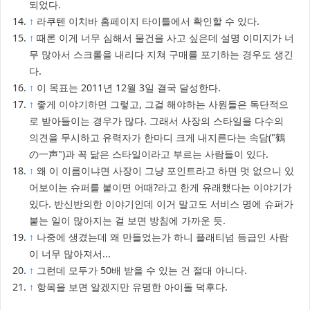
되었다.
↑
라쿠텐 이치바 홈페이지 타이틀에서 확인할 수 있다.
↑
때론 이게 너무 심해서 물건을 사고 싶은데 설명 이미지가 너
무 많아서 스크롤을 내리다 지쳐 구매를 포기하는 경우도 생긴
다.
↑
이 목표는 2011년 12월 3일 결국 달성한다.
↑
좋게 이야기하면 그렇고, 그걸 해야하는 사원들은 독단적으
로 받아들이는 경우가 많다. 그래서 사장의 스타일을 다수의
의견을 무시하고 유력자가 한마디 크게 내지른다는 속담("鶴
の一声")과 꼭 닮은 스타일이라고 부르는 사람들이 있다.
↑
왜 이 이름이냐면 사장이 그냥 포인트라고 하면 멋 없으니 있
어보이는 슈퍼를 붙이면 어때?라고 한게 유래했다는 이야기가
있다. 반신반의한 이야기인데 이거 말고도 서비스 명에 슈퍼가
붙는 일이 많아지는 걸 보면 방침에 가까운 듯.
↑
나중에 생겼는데 왜 만들었는가 하니 플래티넘 등급인 사람
이 너무 많아져서...
↑
그런데 모두가 50배 받을 수 있는 건 절대 아니다.
↑
항목을 보면 알겠지만 유명한 아이돌 덕후다.