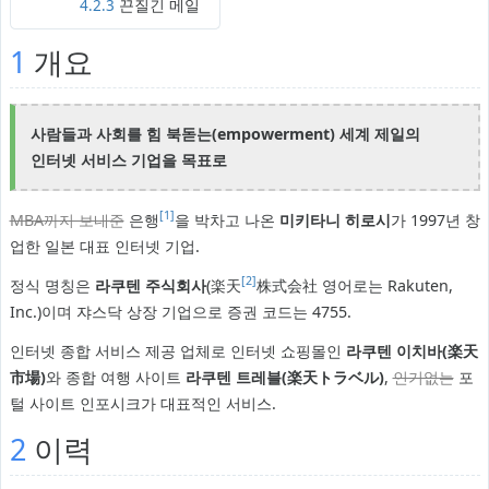
4.2.3
끈질긴 메일
1
개요
사람들과 사회를 힘 북돋는(​empowerment) 세계 제일의
인터넷 서비스 기업을 목표로
[1]
MBA까지 보내준
은행
을 박차고 나온
미키타니 히로시
가 1997년 창
업한 일본 대표 인터넷 기업.
[2]
정식 명칭은
라쿠텐 주식회사
(楽天
株式会社 영어로는 Rakuten,
Inc.)이며 쟈스닥 상장 기업으로 증권 코드는 4755.
인터넷 종합 서비스 제공 업체로 인터넷 쇼핑몰인
라쿠텐 이치바(楽天
市場)
와 종합 여행 사이트
라쿠텐 트레블(楽天トラベル)
,
인기없는
포
털 사이트 인포시크가 대표적인 서비스.
2
이력