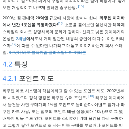
이 아니고 점포마다 페이지 구성이 제각각이라는 점이 특징이다. 좋게
[15]
보면 개성적이고 나쁘게 말하면 중구난방.
2000년 월 판매액
20억엔
규모때 사장이 한마디 한다.
라쿠텐 이치바
[16]
에서 년간 1조엔을 유통하겠다!
소문을 들어보면 알겠지만
체육계
스타일의 회사로 상명하복의 문화가 강하다. 신뢰도 낮은 뒷이야기의
온상인
2채널
에서조차 거의 일관된 내용의 증언이 대다수. 이런 카리
[17]
스마
에 따를 수 없다면 나가라고 대놓고 이야기하는게 회사 스타
일.
이것이 바로 블랙기업 클라스입니다 여러분
4.2
특징
4.2.1
포인트 제도
라쿠텐 에코 시스템의 핵심이라고 할 수 있는 포인트 제도. 2002년부
[18]
터 시작했으며 정식 명칭은 라쿠텐 슈퍼 포인트.
라쿠텐 이치바에
서 물건을 사면 구매가의 1%를 포인트로 돌려준다. 이벤트 참가나 라
쿠텐 카드 사용, 또는 점포의 포인트 배율 설정(최대 10배)으로 그 몇
배까지 받을 수도 있다. 포인트를 소비하기 위해 물건을 다시 구매하
고 그렇게 쌓인 포인트로 또 사는 반복 구매를 부르거나 포인트를 받