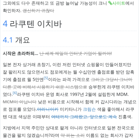
그외에도 다수 존재하고 또 금방 늘어날 가능성이 크니
사이트
에서
확인하자.
갱신하기 귀찮다
4
라쿠텐 이치바
4.1
개요
시작은 초라하되...
난 세계 제일의 인터넷 기업이 될꺼야!
일본 전자 상거래 초창기, 이런 저런 인터넷 쇼핑몰이 만들어졌지만
잘 팔리지도 않으면서도 점포에게는 월 수십만엔 출점료를 받던 암흑
[5]
기에 출점료 월 5만엔
이라는 파격 가격으로
그리고 그당시 그나마
다른 곳에 비해서 사용하기 쉬운 시스템으로
승부한게 라쿠텐 이치바
[6]
였다.
라쿠텐 이치바 운영 회사로 1997년 2월에 설립한게 MDM.
MCM이 아닙니다
낮은 비용으로 시작해서 함께 커 갑시다라는 개념으
로 점포를 모았다.
야라나이카
미키타니가
크림슨
색을 좋아해서 라쿠
텐 대표 색상은 이때부터
여태까지 그래왔고. 앞으로도 계속
진홍색.
지방에서 지역 주민만 상대로 팔게 아니라 인터넷으로 일본 전국으로
물건을 팔지 않겠습니까?라며
약 파는 소리
이름도 없는 회사가 갑자