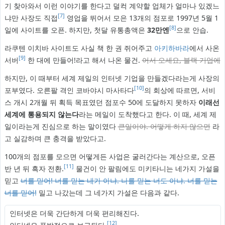
기 찾아와서 이런 이야기를 한다고 덜컥 계약할 업체가 얼마나 있겠느
[7]
냐만 사장도 직접
영업을 뛰어서 모은 13개의 점포로 1997년 5월 1
[8]
일에 사이트를 오픈. 하지만, 첫달 유통총액은
32만엔
으로 안습.
라쿠텐 이치바 사이트도 사실 책 한 권 쥐어주고
아키하바라
에서 사온
[9]
서버
한 대에 만들어!라고 해서 나온 물건.
어서 오세요, 블랙 기업에
하지만, 이 때부터 세계 제일의 인터넷 기업을 만들겠다라는게 사장의
[10]
포부였다. 오른팔 격인 코바야시 마사타다
의 회상에 따르면, 서비
스 개시 2개월 뒤 획득 목표였던 점포수 50에 도달하지 못하자
이래선
세계에 통용되지 않는다
라는 메일이 도착했다고 한다. 이 때, 세계 제
일이라는게 진심으로 하는 말이였다
큰일이야. 어떻게 하지 않으면
라
고 실감하며 큰 충격을 받았다고.
100개의 점포를 모으면 어떻게든 사업은 굴러간다는 계산으로, 오픈
[11]
반 년 뒤 흑자 전환.
물건이 안 팔림에도 미키타니는 네가지 가설을
믿고
너를 믿어! 너를 믿는 내가 아냐. 나를 믿는 너도 아냐. 너를 믿는
너를 믿어!
밀고 나갔는데 그 네가지 가설은 다음과 같다.
인터넷은 더욱 간단하게 더욱 편리해진다.
[12]