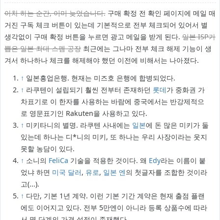
아차 하는 순간, 이미 늦었습니다.
구매 확정 전 확인 페이지에 메일 매
거진 구독 체크 버튼이 있는데 기본적으로 전부 체크되어 있어서 별
생각없이 구매 확정 버튼을 누르면 광고 메일을 받게 된다.
일본 ISP가
뽑은 일본 최대 스펨 공장
최근에는 그나마 전부 체크 해제 기능이 생
겨서 하나하나 체크를 해제해야 했던 이전에 비해서는 나아졌다.
↑
일본흥업은행. 현재는 미즈호 은행에 합병되었다.
↑
라쿠텐이 설립되기 훨씬 전부터 존재하던
롯데
가 중화권 가
차표기로 이 한자를 사용하는 바람에 중국에서는 반강제적으
로 영문표기인 Rakuten을 사용하고 있다.
↑
미키타니의 별명. 라쿠텐 사내에는
일본
에 돈 많은 미키가 둘
있는데 하나는 디*니의 미키, 또 하나는 우리 사장이라는 웃지
못할 농담이 있다.
↑
소니의
FeliCa
기술을 적용한 것이다. 왜
Edy
라는 이름이 붙
었냐 하면
미국 달러
,
유로
,
일본 엔
의 첫글자를 조합한 것이라
고(...).
↑
다만, 기본 1년 계약. 이런 기본 기간 계약은 현재 출점 플랜
에도 이어지고 있다. 전부 5만엔이 아니라 등록 상품수에 따라
서 몇 단계의 가격 설정이 존재했다.