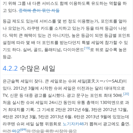
기 위해 그룹 내 다른 서비스도 함께 이용하도록 유도하는 역할을 하
고 있다.
중력에 혼이 묶인 자들
등급 제도도 있는데 서비스를 몇 번 정도 이용했는가, 포인트를 얼마
나 모았는가, 라쿠텐 카드를 소지하고 있는가 등을 따져 등급이 나뉜
다. 딱히 큰 해택이 있는 건 아니지만, 높은 등급이 되면 등급별 포인트
설정에 따라 몇 배 더 포인트를 받는다던지 특별 세일에 참가할 수 있
[19]
기도 하다. 실버, 골드, 플래티넘, 다이아몬드
로 뒤로 갈수록 높은
등급.
4.2.2
수많은 세일
은근슬쩍 세일이 잦다. 큰 세일로는 슈퍼 세일(楽天スーパーSALE)이
있다. 2012년 3월에 시작한 슈퍼 세일은 이전과는 달리 대대적으로
[20]
TV, 신문 등 대중 광고를 실시했다. 광고 문구는 포인트 최대 50배.
처음 실시한 슈퍼 세일의 24시간 동안의 유통 총액이 130억엔으로 과
거 최대치를 기록. 그 기세로 2탄은 2012년 6월, 3탄은 2012년 12월,
4탄은 2013년 3월, 5탄은 2013년 6월. 6탄은 2013년 9월에 있었는데
라쿠텐 슈퍼 세일 실행 위원회로
노기자카46
가 뽑혀서 광고에도 출연.
[21]
이건
마군
의 연승을 위한 사장의 음모