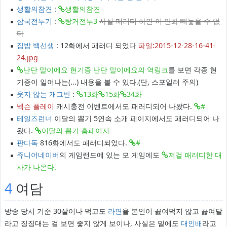
생활의참견
:
생활의참견
삼국전투기
:
탕거전투3
사실 패러디 하면 이 만화 빼놓을 수 없
다
집밥 백선생
: 12화에서 패러디 되었다
파일:2015-12-28-16-41-
24.jpg
난단 말이에요 현기증 난단 말이에요의 역링크
를 보면 각종 현
기증이 일어나는(...) 내용을 볼 수 있다.(단, 스포일러 주의)
웃지 않는 개그반
:
13화
15화
34화
넥슨 플레이
캐시충전 이벤트에서도 패러디되어 나왔다.
#
테일즈런너
이달의 뽑기 5연속 소개 페이지에서도 패러디되어 나
왔다.
이달의 뽑기 홈페이지
판다독
816화에서도 패러디되었다.
#
쥬니어네이버
의 게임랜드에 있는 모 게임에도
저걸 패러디한 대
사가 나온다.
4
여담
방송 당시 기준 30살이나 먹고도
라면
을 본인이 끓여먹지 않고 끓여달
라고 징징대는 걸 보면 좋지 않게 보이나, 사실은 밑에도
대인배
라고