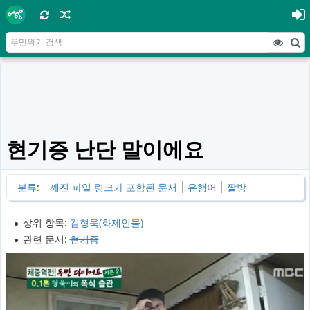
현기증 난단 말이에요
분류
:
깨진 파일 링크가 포함된 문서
유행어
짤방
상위 항목:
김형욱(화제인물)
관련 문서:
현기증