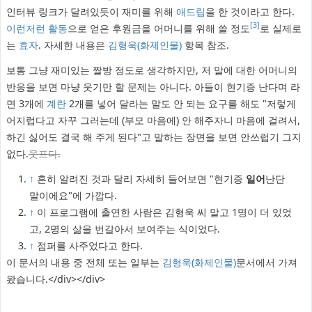
인터뷰 링크가 달려있듯이 재미를 위해
애드립
을 한 것이라고 한다.
[3]
이런
저런
활동
으로 얻은 후원금을 어머니를 위해 쓸 정도
로 실제로
는
효자
. 자세한 내용은
김형욱(화제인물)
항목 참조.
보통 그냥 재미있는 짤방 정도로 생각하지만, 저 말에 대한 어머니의
반응을 보면 마냥 웃기만 할 문제는 아니다. 아들이 현기증 난다며 라
면 3개에
계란
2개를 넣어 달라는 말도 안 되는 요구를 해도 "저렇게
어지럽다고 자꾸 그러는데 (부모 마음에) 안 해주자니 마음에 걸려서,
하긴 싫어도 결국 해 주게 된다"고 말하는 장면을 보면 안쓰럽기 그지
없다.
웃프다.
↑
흔히 알려진 것과 달리 자세히 들어보면 "현기증
일어
난단
말이에요"에 가깝다.
↑
이 프로그램에 출연한 사람은 김형욱 씨 말고 1명이 더 있었
고, 2명의 삶을 번갈아서 보여주는 식이었다.
↑
점퍼를 사주었다고 한다.
이 문서의 내용 중 전체 또는 일부는
김형욱(화제인물)
문서에서 가져
왔습니다.</div></div>