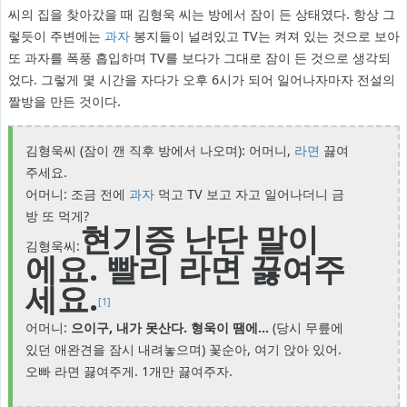
씨의 집을 찾아갔을 때 김형욱 씨는 방에서 잠이 든 상태였다. 항상 그
렇듯이 주변에는
과자
봉지들이 널려있고 TV는 켜져 있는 것으로 보아
또 과자를 폭풍 흡입하며 TV를 보다가 그대로 잠이 든 것으로 생각되
었다. 그렇게 몇 시간을 자다가 오후 6시가 되어 일어나자마자 전설의
짤방을 만든 것이다.
김형욱씨 (잠이 깬 직후 방에서 나오며): 어머니,
라면
끓여
주세요.
어머니: 조금 전에
과자
먹고 TV 보고 자고 일어나더니 금
방 또 먹게?
현기증 난단 말이
김형욱씨:
에요. 빨리 라면 끓여주
세요.
[1]
어머니:
으이구, 내가 못산다. 형욱이 땜에...
(당시 무릎에
있던 애완견을 잠시 내려놓으며) 꽃순아, 여기 앉아 있어.
오빠 라면 끓여주게. 1개만 끓여주자.