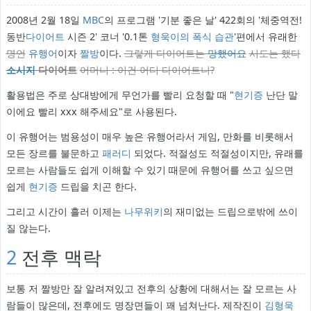
2008년 2월 18일
MBC
의 프로그램 '기분 좋은 날' 422회의 '체중역전!
동반
다이어트
시즌 2' 코너 '0.1톤
형욱이의 폭식 습관
'편에서 유래한
명언
유행어
이자
짤방
이다.
그렇게 다이어트는
망했어요
시도는 했다
소시지
다이어트
어머니 : 이건 어디 다이어트니?
활용법은 주로 상대방에게 무언가를 빨리 요청할 때 "
현기증
난단 말
이에요 빨리 xxx 해주세요"로 사용된다.
이 유행어는 범용성이 매우 높은 유행어라서 게임, 만화를 비롯해서
모든 장르를 불문하고
패러디
되었다. 적절성도 적절성이지만, 유래를
모르는 사람들도 쉽게 이해할 수 있기 때문에 유행어를 쓰고 싶으면
쉽게
현기증
드립을 치곤 한다.
그리고 시간이 흘러 이제는
나무위키
의 재미없는 드립으로밖에 쓰이
질 않는다.
2
전후 맥락
보통 저 짤방만 잘 알려져있고 전후의 상황에 대해서는 잘 모르는 사
람들이 많은데, 전후에도 명장면들이 꽤 넘쳐난다. 제작진이
김형욱