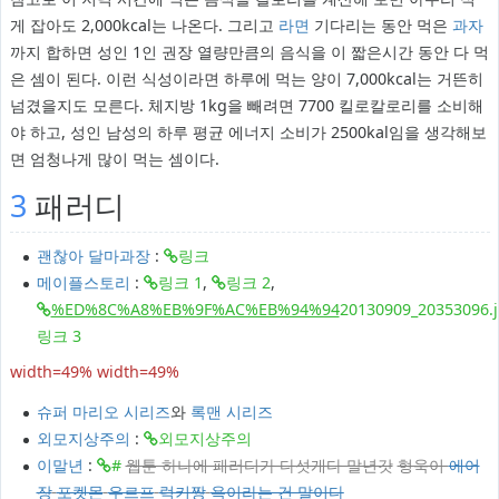
게 잡아도 2,000kcal는 나온다. 그리고
라면
기다리는 동안 먹은
과자
까지 합하면 성인 1인 권장 열량만큼의 음식을 이 짧은시간 동안 다 먹
은 셈이 된다. 이런 식성이라면 하루에 먹는 양이 7,000kcal는 거뜬히
넘겼을지도 모른다. 체지방 1kg을 빼려면 7700 킬로칼로리를 소비해
야 하고, 성인 남성의 하루 평균 에너지 소비가 2500kal임을 생각해보
면 엄청나게 많이 먹는 셈이다.
3
패러디
괜찮아 달마과장
:
링크
메이플스토리
:
링크 1
,
링크 2
,
%ED%8C%A8%EB%9F%AC%EB%94%94
20130909_20353096.
링크 3
width=49%
width=49%
슈퍼 마리오 시리즈
와
록맨 시리즈
외모지상주의
:
외모지상주의
이말년
:
#
웹툰 하나에 패러디가 다섯개다 말년갓
형욱이
에어
장
포켓몬
우르프
럭키짱
욕이라는 건 말이다