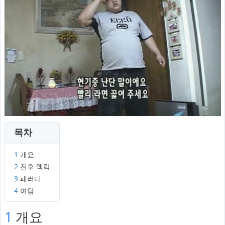
목차
1
개요
2
전후 맥락
3
패러디
4
여담
1
개요