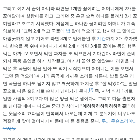
그리고 여기서 끝이 아니라 라면을 1개만 끓이려는 어머니에게 2개를
끓여달라며 실랑이를 하고, 그러던 중 은근 슬쩍 하나를 올려서 3개 끓
여달라고 조르기 시작했다. 처음에는 하나만 끓이려던 어머니가 계속
양보해서 "그럼 2개 먹고 국물에
밥
말아 먹으라"고 했지만 그 말에도
아랑곳하지 않고 기어코 라면 3개로 밀어붙인 후
계란
까지 2개 추가했
다. 한숨을 푹 쉬며 어머니가 계란 2개 + 라면 3개를 끓이는 동안 형욱
씨는 아까 TV 보면서 먹던 과자를 또 먹으면서 기다린다. 라면이 준비
되자 폭풍 흡입을 하기 시작했고, 여기서 끝인 줄 알았는데 라면을 다
먹은 후 국물에 밥을 말아 또 먹기 시작했으며 어머니는 이를 보면서
"그만 좀 먹으라"며 거의 통곡에 가까운 소리를 지른다. 밥을 말은 라
면 국물을 하나도 남기지 않고 깨끗하게 해치운 후 "잘 먹었다"는 말을
[2]
끝으로 다음 출연자로 순서가 넘어가게 된다.
즉, 저녁 식사 1끼로
일반 사람의 3끼보다 더 많은 양을 먹은 셈이다... 그리고 다음 출연자
로 넘어갈 때마다 나오는 중간 영상에서
"에하하하하하하하하훗!"
하
는 웃음소리 효과음이 반복해서 나오는데 이게 그 분위기에 너무나도
적절하게 맞아 떨어지기 때문에 더 큰 웃음을 준다.
무... 무슨소리야...
무서워
참고로 이 저녁 시간에 먹은 음식들 칼로리를 계산해 보면 아무리 적