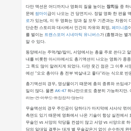
다만 액션은 어디까지나 영화의 질을 높이는
장치
들 중 하
문에
쌈마이
급이 나오는 건 당연지사. 정말 영화 한 편
로
가 있는데, 이 두 영화는 양과 질 모두 기존과는 차원
단순한 스토리와 대사에서 인간의 자유와 희망,
페미니즘
를 벌이는
트랜스포머 시네마틱 유니버스
가 (흥행과는 별
알 수 있다.
동양에서는 주먹/발/칼이, 서양에서는 총을 주로 쓴다고 
내를 비롯한 아시아에서도 총기액션이 나오는 영화가 종종
그 쪽도 많이 알려지게 되었다. 다만 웃긴 점은 그 이후 
에선 "오오 총이다 총 전부 박살내고 좋다"라는 식으로 반응
총기액션의 경우, 영상물이기 때문에 총의 종류와 쓰임새가
일이 많다. 물론
AK-47
하나만으로도 충분히 가능하지만. 
리는 건 아무도 트집잡지 않는다
무술액션의 경우 주인공이 당하다가 마지막에 샤샤삭 꺾
측면도 있기 때문에 영화에서 나온 기술이 항상 실전에서 
무술인 vs 서양의 악당들 컨셉이 많고 서양 vs 서양으로
당의 일대일 결투는 대개 별 무술같은거 없이 순수하게 완