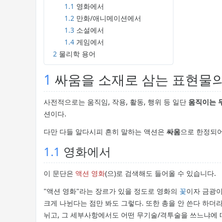
1.1
영화에서
1.2
만화/애니메이션에서
1.3
소설에서
1.4
게임에서
2
물리학 용어
1
싸움을 소재로 삼는 표현물의
사전적으로는 움직임, 작용, 활동, 행위 등 일단
움직이는 
션이다.
다만 다들 알다시피 흔히 말하는 액션은
싸움
으로 한정되어
1.1
영화에서
이 문단은
액션 영화
(으)로 검색해도 들어올 수 있습니다.
"액션 영화"라는 장르가 있을 정도로 영화의
꽃
이자 금광이
크게 나뉜다는 점만 봐도 그렇다. 또한 총을 안 쓴다 하더
뉘고, 그 세부사항에서도 어떤 무기술/격투술을 쓰느냐에