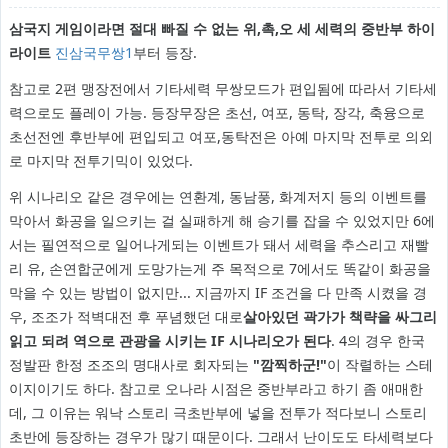
삼국지 게임이라면 절대 빠질 수 없는 위,촉,오 세 세력의 중반부 하이
라이트
진삼국무쌍1
부터 등장.
참고로 2편 맹장전에서 기타세력 무쌍모드가 편입됨에 따라서 기타세
력으로도 플레이 가능. 등장무장은 초선, 여포, 동탁, 장각, 축융으로
초선전엔 후반부에 편입되고 여포,동탁전은 아예 마지막 전투로 의외
로 마지막 전투기믹이 있었다.
위 시나리오 같은 경우에는 연환계, 동남풍, 화계저지 등의 이벤트를
막아서 화공을 일으키는 걸 실패하게 해 승기를 잡을 수 있었지만 6에
서는 필연적으로 일어나게되는 이벤트가 돼서 세력을 추스리고 재빨
리 유, 손연합군에게 도망가는게 주 목적으로 7에서도 똑같이 화공을
막을 수 있는 방법이 없지만... 지금까지 IF 조건을 다 만족 시켰을 경
우, 조조가 적벽대전 후 푸념했던 대로
살아있던 곽가가 책략을 싸그리
읽고 되려 역으로 관광을 시키는 IF 시나리오가 된다
. 4의 경우 한국
정발판 한정 조조의 명대사로 회자되는
"깜찍하군!"
이 작렬하는 스테
이지이기도 하다. 참고로 오나라 시점은 중반부라고 하기 좀 애매한
데, 그 이유는 워낙 스토리 극초반부에 넣을 전투가 적다보니 스토리
초반에 등장하는 경우가 많기 때문이다. 그래서 난이도도 타세력보다