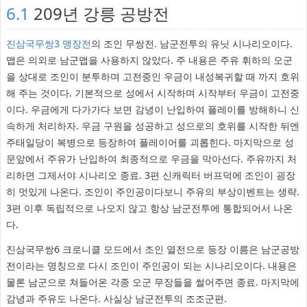
6.1
209년 강릉 공방전
진삼국무쌍3 맹장전
의 조인 무쌍전. 남군전투의 유닛 시나리오이다.
맵은 의외로 남군맵을 사용하지 않았다. 주 내용은 주유 휘하의 오군
을 상대로 조인이 분투하며 고전중인 우금이 내성복귀할 때 까지 호위
해 주는 것이다. 기본적으로 성에서 시작하며 시작부터 우금이 고전중
이다. 우금에게 다가가다 보면 감녕이 난입하여 플레이를 방해하니 신
속하게 처리하자. 우금 구원을 성공하고 성으로의 호위를 시작한 뒤엔
주태일당이 복병으로 등장하여 플레이어를 괴롭힌다. 마지막으로 성
문앞에서 주유가 난입하여 최종적으로 우금을 막아선다. 주유까지 처
리하면 그제서야 시나리오 종료. 3편 신캐릭터 버프덕에 조인이 굉장
히 멋있게 나온다. 조인이 주인공이다보니 주유의 부상이벤트는 생략.
3편 이후 독립적으로 나오지 않고 항상 남군전투에 통합되어서 나온
다.
진삼국무쌍6 크로니클 모드에서 조인 열전으로 등장 이름은 남군공방
전이라는 명칭으로 다시 조인이 주인공이 되는 시나리오이다. 내용은
물론 남군으로 쳐들어온 각종 오군 무장들을 썰어주면 종료. 마지막에
감녕과 주유도 나온다. 사실상 남군전투의 조조군편.