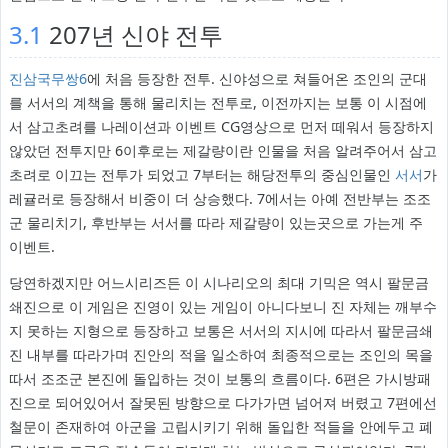
3.1
207년 신야 전투
진삼국무쌍6
에 처음 등장한 전투. 신야성으로 쳐들어온 조인의 군대
를 서서의 계책을 통해 물리치는 전투로, 이전까지는 보통 이 시점에
서 삼고초려를 나레이션과 이벤트 CG영상으로 먼저 떼워서 등장하지
않았던 전투지만 6이후로는 제갈량이란 인물을 처음 알려주어서 삼고
초려로 이끄는 전투가 되었고 7부터는 해당전투의 중심인물인
서서
가
레귤러로 등장해서 비중이 더 상승했다. 7에서는 아예 전반부는 조조
군 물리치기, 후반부는 서서를 따라 제갈량이 있는곳으로 가는게 주
이벤트.
당연하겠지만 어느시리즈든 이 시나리오의 최대 기믹은 역시 팔문금
쇄진으로 이 게임은 진영이 있는 게임이 아니다보니 진 자체는 깨부수
지 못하는 지형으로 등장하고 보통은 서서의 지시에 따라서 팔문금쇄
진 내부를 따라가며 진안의 적을 일소하여 최종적으로는 조인의 목을
따서 조조군 본진에 돌입하는 것이 보통의 흐름이다. 6편은 가시방패
진으로 되어있어서 잘못된 방향으로 다가가면 넘어져 버렸고 7편에선
철문이 존재하여 아군을 고립시키기 위해 돌입한 적들을 안에두고 폐