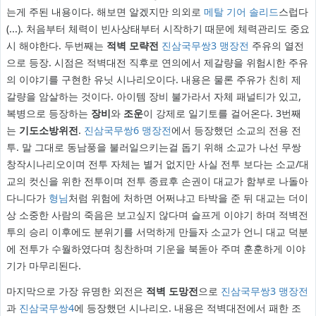
는게 주된 내용이다. 해보면 알겠지만 의외로
메탈 기어 솔리드
스럽다
(...). 처음부터 체력이 빈사상태부터 시작하기 때문에 체력관리도 중요
시 해야한다. 두번째는
적벽 모략전
진삼국무쌍3 맹장전
주유의 열전
으로 등장. 시점은 적벽대전 직후로 연의에서 제갈량을 위험시한 주유
의 이야기를 구현한 유닛 시나리오이다. 내용은 물론 주유가 친히 제
갈량을 암살하는 것이다. 아이템 장비 불가라서 자체 패널티가 있고,
복병으로 등장하는
장비
와
조운
이 강제로 일기토를 걸어온다. 3번째
는
기도소방위전
.
진삼국무쌍6 맹장전
에서 등장했던 소교의 전용 전
투. 말 그대로 동남풍을 불러일으키는걸 돕기 위해 소교가 나선 무쌍
창작시나리오이며 전투 자체는 별거 없지만 사실 전투 보다는 소교/대
교의 컷신을 위한 전투이며 전투 종료후 손권이 대교가 함부로 나돌아
다니다가
형님
처럼 위험에 처하면 어쩌냐고 타박을 준 뒤 대교는 더이
상 소중한 사람의 죽음은 보고싶지 않다며 슬프게 이야기 하며 적벽전
투의 승리 이후에도 분위기를 서먹하게 만들자 소교가 언니 대교 덕분
에 전투가 수월하였다며 칭찬하며 기운을 북돋아 주며 훈훈하게 이야
기가 마무리된다.
마지막으로 가장 유명한 외전은
적벽 도망전
으로
진삼국무쌍3 맹장전
과
진삼국무쌍4
에 등장했던 시나리오. 내용은 적벽대전에서 패한 조