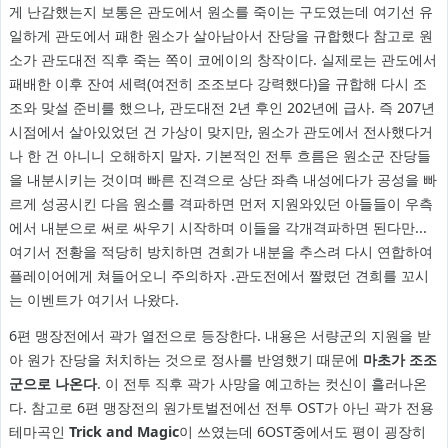
게 난감했는지 보통은 관도에서 원소를 죽이는 구도였는데 여기선 유
일하게 관도에서 패한 원소가 살아남아서 잔당을 규합했다 참고로 원
소가 관도대전 직후 죽는 쪽이 코에이의 창작이다. 실제로는 관도에서
패배한 이후 잔여 세력(여전히 조조보다 강력했다)을 규합해 다시 조
조와 맞설 준비를 했으나, 관도대전 2년 후인 202년에 급사. 즉 207년
시점에서 살아있었던 건 가상이 맞지만, 원소가 관도에서 전사했다거
나 한 건 아니니 오해하지 말자. 기본적인 전투 흐름은 원소군 잔당들
을 내분시키는 것이며 빠른 진격으로 상단 좌측 내성에다가 공성을 빠
르게 성공시킨 다음 원소를 격파하면 먼저 지원와있던 아들들이 우측
에서 내분으로 써로 싸우기 시작하며 이들을 각개격파하면 된다만...
여기서 전황을 적당히 방치하면 견희가 내분을 추스려 다시 연합하여
플레이어에게 쳐들어오니 주의하자 .관도전에서 짤렸던 견희를 꼬시
는 이벤트가 여기서 나왔다.
6편 맹장전에서 곽가 열전으로 등장한다. 내용은 서량군의 지원을 받
아 원가 잔당을 처치하는 것으로 정사를 반영했기 때문에
마초가 조조
군으로 나온다
. 이 전투 직후 곽가 사망을 예고하는 컷신이 흘러나온
다. 참고로 6편 맹장전의 원가토벌전에선 전투 OST가 아닌 곽가 전용
테마곡인
Trick and Magic
이 쓰였는데 6OST중에서도 평이 굉장히