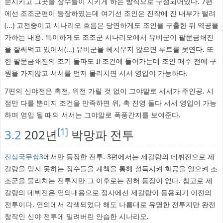
문시키고 그곳을 장수들이 지키게 하는 방식으로 구성되어있다. 7편
에선 조조군편이 등장하였는데 여기선 조인은 진작에 진 내부가 털려
(...) 고전중이고 시나리오 흐름은 당연하게도 조인을 구출한 뒤 역공을
가하는 내용. 특이하게도 조조군 시나리오에서 유비군이 팔문금쇄진
을 잘써먹고 있어서(...) 유비군을 헤치우지 않으면 루트를 못연다. 또
한 팔문금쇄진의 조기 돌파도 IF조건에 들어가는데 조인 패주 전에 구
원을 가지않고 서서를 먼저 물리치면 서서 영입이 가능하다.
7편의 신야전은 촉전, 위전 가릴 것 없이 그야말로 서서가 주인공. 시
점만 다를 뿐이지 조건을 만족하면 위, 촉 진영 둘다 서서 영입이 가능
하며 영입 될 때의 서서는 그야말로 폭풍간지를 보여준다.
[1]
3.2
202년
박망파 전투
진삼국무쌍3
에서만 등장한 전투. 3편에서는 제갈량의 데뷔전으로 제
갈량을 믿지 못하는 장수들을 계책을 통해 설득시켜 화공을 일으켜 조
조군을 물리치는 전투지만 그 이후로는 전혀 등장이 없다. 참고로 제
갈량의 데뷔전은 연의내용으로 정사에선 제갈량이 등용되기 이전의
전투이다. 연의에서 각색되었다 해도 나름대로 유명한 전투지만 완전
창작인 신야 전투에 밀려버린 안습한 시나리오.