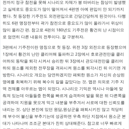
전까지 정규 참전을 못해 시나리오 자체가 붕 떠버리는 참상이 발생했
고 실제로도 중요도가 많이 떨어져서 4편엔 아예 편입이 안 되기까지
했다. 첫 등장한 기주전도 외전편입으로 간당간당하게 된것이다. 다행
히도 6편 맹장전부터 곽가 참전으로 중요도가 많이 올라가서 위상이
많이 올라간 편. 참고로 4편의 180년도 기주전은 황건의 난 시점이므
로 엄연히 다른 내용의 전투이다. 잘 구분하자.
3편에서 기주전이란 명칭으로 첫 등장. 위전 3장 외전으로 등장했으며
1장에서 황건의 난만 클리어해 돌파하고 2장에서 호로관전만을 클리
어하되 동탁을 퇴각 시켜서 승리한 뒤 3장에서 관도대전만을 클리어
하되 원소를 제외한 전무장을 격파시켜 원소를 퇴각시킨 뒤 이기면 개
방한다. 시나리오 개요는 당연하겠지만 패퇴한 원소가 자신의 손상된
명예를 회복하기 위해 복수의 칼을 갈았다는 것. 맵은 의외로 기주 지
역 전체를 아우르는 맵이 되었다. 시나리오 기믹은 역시나 아들에 맞
춰져 있는데 아들들중 한쪽을 빠르게 습격하여 발을 묶은 뒤 다른쪽을
공격하여 지원을 못오게 막고 내분을 부추겨서 서로에 대한 신뢰도를
내리는 것. 상단 본진에 있던 원담,원상군을 패퇴시키진 않고 적당히
깨 부수어 불신을 부추기는데 성공하면 우측 하단 지점에서 원소군 본
대가 나타나며 조조군 본대가 친히 상대해준다. 참고로 너무 빠르게