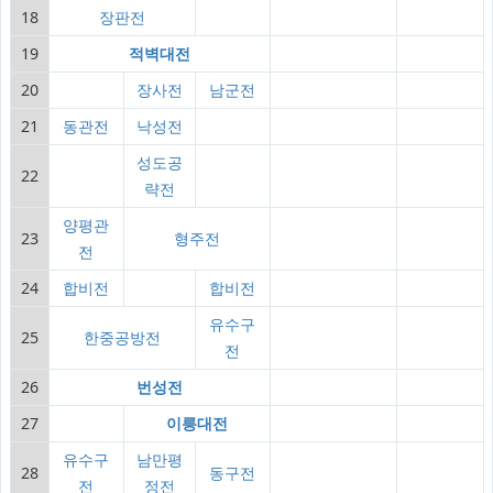
18
장판전
19
적벽대전
20
장사전
남군전
21
동관전
낙성전
성도공
22
략전
양평관
23
형주전
전
24
합비전
합비전
유수구
25
한중공방전
전
26
번성전
27
이릉대전
유수구
남만평
28
동구전
전
정전