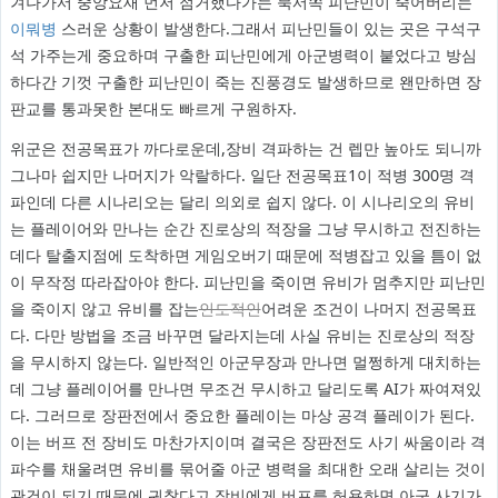
겨나가서 중앙요새 먼저 점거했다가는 북서쪽 피난민이 죽어버리는
이뭐병
스러운 상황이 발생한다.그래서 피난민들이 있는 곳은 구석구
석 가주는게 중요하며 구출한 피난민에게 아군병력이 붙었다고 방심
하다간 기껏 구출한 피난민이 죽는 진풍경도 발생하므로 왠만하면 장
판교를 통과못한 본대도 빠르게 구원하자.
위군은 전공목표가 까다로운데,장비 격파하는 건 렙만 높아도 되니까
그나마 쉽지만 나머지가 악랄하다. 일단 전공목표1이 적병 300명 격
파인데 다른 시나리오는 달리 의외로 쉽지 않다. 이 시나리오의 유비
는 플레이어와 만나는 순간 진로상의 적장을 그냥 무시하고 전진하는
데다 탈출지점에 도착하면 게임오버기 때문에 적병잡고 있을 틈이 없
이 무작정 따라잡아야 한다. 피난민을 죽이면 유비가 멈추지만 피난민
을 죽이지 않고 유비를 잡는
인도적인
어려운 조건이 나머지 전공목표
다. 다만 방법을 조금 바꾸면 달라지는데 사실 유비는 진로상의 적장
을 무시하지 않는다. 일반적인 아군무장과 만나면 멀쩡하게 대치하는
데 그냥 플레이어를 만나면 무조건 무시하고 달리도록 AI가 짜여져있
다. 그러므로 장판전에서 중요한 플레이는 마상 공격 플레이가 된다.
이는 버프 전 장비도 마찬가지이며 결국은 장판전도 사기 싸움이라 격
파수를 채울려면 유비를 묶어줄 아군 병력을 최대한 오래 살리는 것이
관건이 되기 때문에 귀찮다고 장비에게 버프를 허용하면 아군 사기가