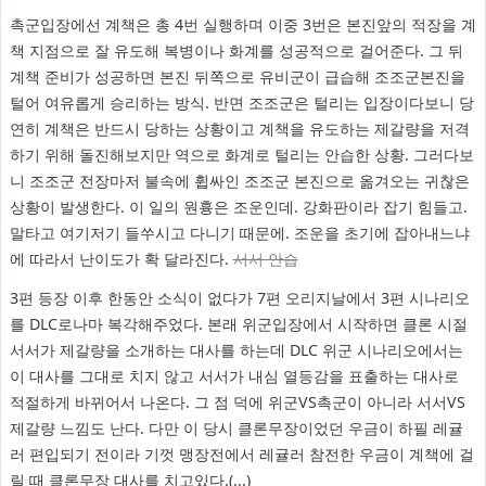
촉군입장에선 계책은 총 4번 실행하며 이중 3번은 본진앞의 적장을 계
책 지점으로 잘 유도해 복병이나 화계를 성공적으로 걸어준다. 그 뒤
계책 준비가 성공하면 본진 뒤쪽으로 유비군이 급습해 조조군본진을
털어 여유롭게 승리하는 방식. 반면 조조군은 털리는 입장이다보니 당
연히 계책은 반드시 당하는 상황이고 계책을 유도하는 제갈량을 저격
하기 위해 돌진해보지만 역으로 화계로 털리는 안습한 상황. 그러다보
니 조조군 전장마저 불속에 휩싸인 조조군 본진으로 옮겨오는 귀찮은
상황이 발생한다. 이 일의 원흉은 조운인데. 강화판이라 잡기 힘들고.
말타고 여기저기 들쑤시고 다니기 때문에. 조운을 초기에 잡아내느냐
에 따라서 난이도가 확 달라진다.
서서 안습
3편 등장 이후 한동안 소식이 없다가 7편 오리지날에서 3편 시나리오
를 DLC로나마 복각해주었다. 본래 위군입장에서 시작하면 클론 시절
서서가 제갈량을 소개하는 대사를 하는데 DLC 위군 시나리오에서는
이 대사를 그대로 치지 않고 서서가 내심 열등감을 표출하는 대사로
적절하게 바뀌어서 나온다. 그 점 덕에 위군VS촉군이 아니라 서서VS
제갈량 느낌도 난다. 다만 이 당시 클론무장이었던 우금이 하필 레귤
러 편입되기 전이라 기껏 맹장전에서 레귤러 참전한 우금이 계책에 걸
릴 때 클론무장 대사를 치고있다.(...)