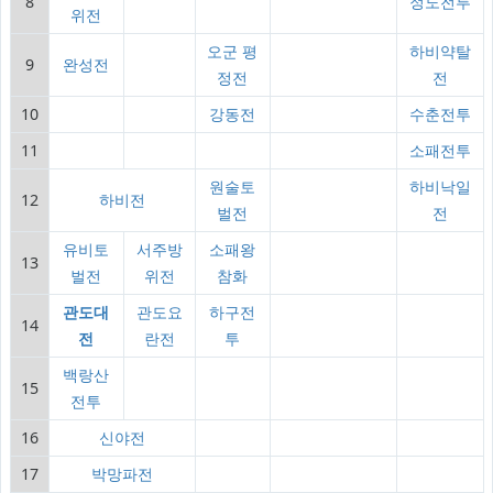
8
정도전투
위전
오군 평
하비약탈
9
완성전
정전
전
10
강동전
수춘전투
11
소패전투
원술토
하비낙일
12
하비전
벌전
전
유비토
서주방
소패왕
13
벌전
위전
참화
관도대
관도요
하구전
14
전
란전
투
백랑산
15
전투
16
신야전
17
박망파전