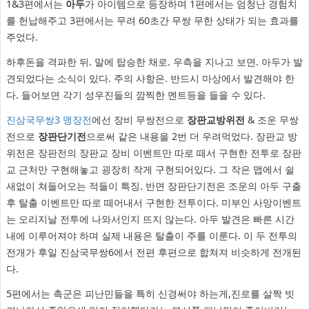
1&3편에서는
아두
가 아이템으로 등장하며 1편에서는 엄청난 경험치
를 헌납해주고 3편에서는 무려 60초간 무쌍 무한 상태가 되는 효과를
주었다.
하후돈을 격파한 뒤. 말에 탑승한 채로. 우측을 지나고 보면. 아두가 발
견되었다는 소식이 있다. 주의 사항은. 반드시 마상에서 발견해야 한
다. 들어보면 각기 성우진들의 깜찍한 멘트등을 들을 수 있다.
진삼국무쌍3 맹장전
에선 장비 무쌍전으로
장판교방위전
& 조운 무쌍
전으로
장판단기전
으로써 같은 내용을 2번 더 우려먹었다. 장판교 방
위전은 장판전의 장판교 장비 이벤트만 따로 떼서 구현한 전투로 장판
교 근처만 구현해놓고 굉장히 작게 구현되어있다. 그 작은 맵에서 쉴
새없이 쳐들어오는 적들이 특징. 반면 장판단기전은 조운의 아두 구출
후 탈출 이벤트만 따로 떼어내서 구현한 전투이다. 미부인 사망이벤트
는 오리지날 전투에 나와서인지 뜨지 않는다. 아두 발견은 빠른 시간
내에 이루어져야 하며 실제 내용은 탈출이 주를 이룬다. 이 두 전투의
전개가 후일 진삼국무쌍6에서 전편 후편으로 합쳐져 비슷하게 전개된
다.
5편에서는 촉군은 피난민들을 특히 신경써야 하는게,진로를 살짝 빗