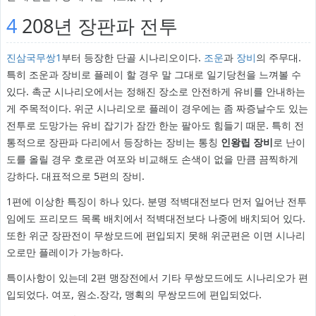
4
208년 장판파 전투
진삼국무쌍1
부터 등장한 단골 시나리오이다.
조운
과
장비
의 주무대.
특히 조운과 장비로 플레이 할 경우 말 그대로 일기당천을 느껴볼 수
있다. 촉군 시나리오에서는 정해진 장소로 안전하게 유비를 안내하는
게 주목적이다. 위군 시나리오로 플레이 경우에는 좀 짜증날수도 있는
전투로 도망가는 유비 잡기가 잠깐 한눈 팔아도 힘들기 때문. 특히 전
통적으로 장판파 다리에서 등장하는 장비는 통칭
인왕립 장비
로 난이
도를 올릴 경우 호로관 여포와 비교해도 손색이 없을 만큼 끔찍하게
강하다. 대표적으로 5편의 장비.
1편에 이상한 특징이 하나 있다. 분명 적벽대전보다 먼저 일어난 전투
임에도 프리모드 목록 배치에서 적벽대전보다 나중에 배치되어 있다.
또한 위군 장판전이 무쌍모드에 편입되지 못해 위군편은 이면 시나리
오로만 플레이가 가능하다.
특이사항이 있는데 2편 맹장전에서 기타 무쌍모드에도 시나리오가 편
입되었다. 여포, 원소.장각, 맹획의 무쌍모드에 편입되었다.