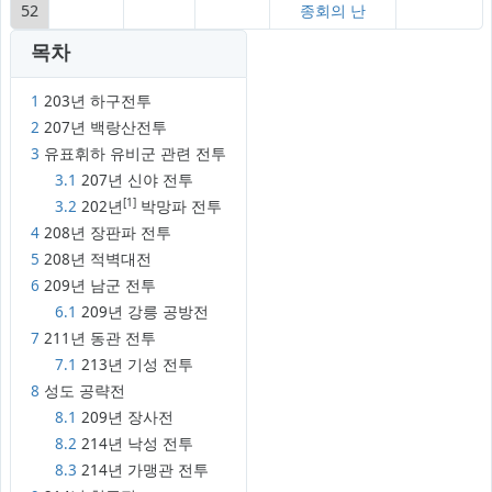
52
종회의 난
목차
1
203년 하구전투
2
207년 백랑산전투
3
유표휘하 유비군 관련 전투
3.1
207년 신야 전투
[1]
3.2
202년
박망파 전투
4
208년 장판파 전투
5
208년 적벽대전
6
209년 남군 전투
6.1
209년 강릉 공방전
7
211년 동관 전투
7.1
213년 기성 전투
8
성도 공략전
8.1
209년 장사전
8.2
214년 낙성 전투
8.3
214년 가맹관 전투