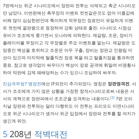
7펀에서는 위군 시나리오에서 장판파 전투는 삭제되고 촉군 시나리오
만 남았다. 이번편에선 촉무장의 이벤트 컷씬같은것도 없어 이름값에
비해 많이 심심한편인데 특이하게 적무장인 장료만이 유일하게 이벤
트 컷씬에 끝판왕으로 등장하여 강화 상태로 출전. 시나리오 시점상
유비가 조조에게 쫒기면서 오나라에 의탁한다. 제갈량, 조운, 장비가
플레이어블 무장이고 각 무장별로 주요 이벤트를 맡는다. 제갈량은 도
망중인 백성을 호위하고 조운은 아두 구출, 장비는 장판교 인왕립 미
션이 있으며 마지막에 탈출직전 장료 목을 따고 탈출지점을 통과하면
종료. 참고로 생각없이 싸우다가 백성이 장료 공격에 휘말려 비명횡사
하여 막판에 강제 패배당하는 수가 있으니 조심하여 싸우자.
진삼국무쌍7 맹장전
에선 IF외전이 추가되었다. 명칭은
장판영격전
. 서
서가 조조에게 가지 않은 상황을 가정한 창작시나리오로써 내용은 서
[2]
서의 계책으로 장판파에서 조조군을 요격하는 내용이다.
7편 오리
지날 장판파 전투와는 달리 다행히도 이 전투는 프리모드 이면시나리
오로 위군 시나리오가 생겨서 위군 입장에서 장판파 전투를 할 여지가
생긴게 위안.
5
208년
적벽대전