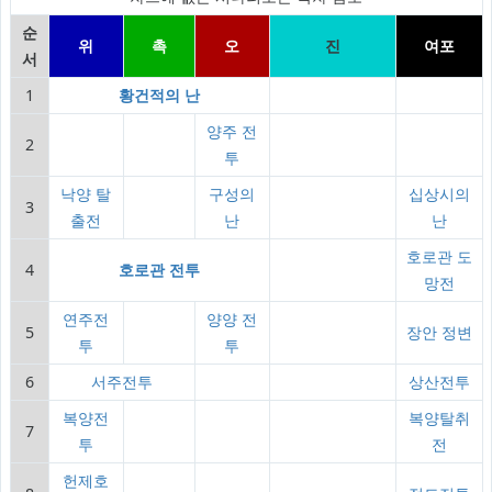
순
위
촉
오
진
여포
서
1
황건적의 난
양주 전
2
투
낙양 탈
구성의
십상시의
3
출전
난
난
호로관 도
4
호로관 전투
망전
연주전
양양 전
5
장안 정변
투
투
6
서주전투
상산전투
복양전
복양탈취
7
투
전
헌제호