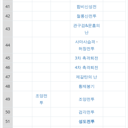
41
합비신성전
42
철롱산전투
관구검&문흠의
43
난
사마사습격
-
44
허창전투
45
3차 촉격퇴전
46
4차 촉격퇴전
47
제갈탄의 난
48
황제봉기
조양전
49
조양전투
투
50
검각전투
51
성도전투