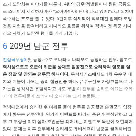
조가 도망치는 이야기를 다룬다. 4편의 경우 정발판이나 원판 공통으
로 스테이지 시작하자마자 "으아아아아! 탄다! 타고 있어!"라고 외치며
폭주하는 조조를 볼 수 있다. 5편이후 삭제되어 적벽대전 맵에다 도망
전용 지형을 합쳐버리고 시나리오 흐름을 위하여 적벽대전 위군 시나
리오 자체가 도망전 형태를 띄게 되었다.
6
209년 남군 전투
진삼국무쌍3
첫 등장. 주로 오나라 시나리오로 등장하는 전투. 참고로
역사상으로도 오군이 위군을 상대로 침공전으로 승리하여 영토를 얻
은 정말 몇 안되는 전투중 하나이다.
무쌍시리즈에서도 1차 유수구 대
치와 더불어 나오는 승리 침공전중 하나. 유수구전도 가상흐름으로 나
가는걸 생각하면 유일하다고 봐도 무방.
이 전투를 승리로 이끄는 주유
가 이 전투때문에 쓰러지니 오나라는 그저 눈물뿐...
적벽대전에서 승리한 후 여세를 몰아 형주를 침공했던 손권군의 입장
에서 싸우는 전투인데, 연의의 이벤트를 따라서 주유가 부상당하고 그
후 그 부상을 미끼 삼아 조인군을 꾀어내는 이벤트도 똑같이 재현되어
있다. 문제는 이후 전투에서 승리해도 유비세력이 남군을 꿀꺽해버린
다... 이후 그 소식을 듣고 충격 먹고 부상이 악화된 주유가 죽거나 쓰