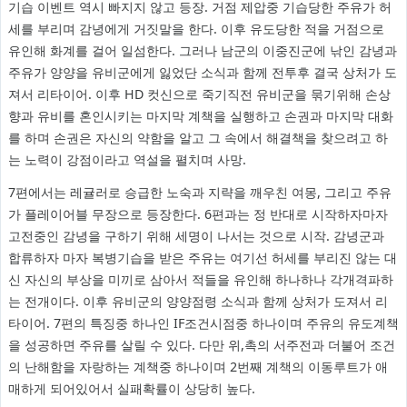
기습 이벤트 역시 빠지지 않고 등장. 거점 제압중 기습당한 주유가 허
세를 부리며 감녕에게 거짓말을 한다. 이후 유도당한 적을 거점으로
유인해 화계를 걸어 일섬한다. 그러나 남군의 이중진군에 낚인 감녕과
주유가 양양을 유비군에게 잃었단 소식과 함께 전투후 결국 상처가 도
져서 리타이어. 이후 HD 컷신으로 죽기직전 유비군을 묶기위해 손상
향과 유비를 혼인시키는 마지막 계책을 실행하고 손권과 마지막 대화
를 하며 손권은 자신의 약함을 알고 그 속에서 해결책을 찾으려고 하
는 노력이 강점이라고 역설을 펼치며 사망.
7편에서는 레귤러로 승급한 노숙과 지략을 깨우친 여몽, 그리고 주유
가 플레이어블 무장으로 등장한다. 6편과는 정 반대로 시작하자마자
고전중인 감녕을 구하기 위해 세명이 나서는 것으로 시작. 감녕군과
합류하자 마자 복병기습을 받은 주유는 여기선 허세를 부리진 않는 대
신 자신의 부상을 미끼로 삼아서 적들을 유인해 하나하나 각개격파하
는 전개이다. 이후 유비군의 양양점령 소식과 함께 상처가 도져서 리
타이어. 7편의 특징중 하나인 IF조건시점중 하나이며 주유의 유도계책
을 성공하면 주유를 살릴 수 있다. 다만 위,촉의 서주전과 더불어 조건
의 난해함을 자랑하는 계책중 하나이며 2번째 계책의 이동루트가 애
매하게 되어있어서 실패확률이 상당히 높다.