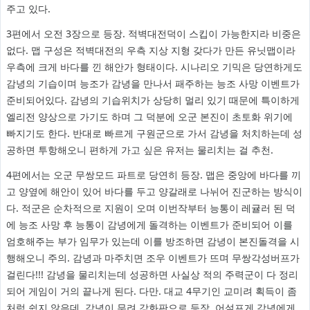
주고 있다.
3편에서 오전 3장으로 등장. 적벽대전덕이 스킵이 가능한지라 비중은
없다. 맵 구성은 적벽대전의 우측 지상 지형 갖다가 만든 유닛맵이라
우측에 크게 바다를 낀 해안가 형태이다. 시나리오 기믹은 당연하게도
감녕의 기습이며 능조가 감녕을 만나서 패주하는 능조 사망 이벤트가
준비되어있다. 감녕의 기습위치가 상당히 멀리 있기 때문에 특이하게
엘리전 양상으로 가기도 하며 그 덕분에 오군 본진이 초토화 위기에
빠지기도 한다. 반대로 빠르게 구원군으로 가서 감녕을 처치하는데 성
공하면 투항해오니 편하게 가고 싶은 유저는 물리치는 걸 추천.
4편에서는 오군 무쌍모드 파트로 당연히 등장. 맵은 중앙에 바다를 끼
고 양옆에 해안이 있어 바다를 두고 양갈래로 나뉘어 진군하는 방식이
다. 적군은 순차적으로 지원이 오며 이번작부터 능통이 레귤러 된 덕
에 능조 사망 후 능통이 감녕에게 돌격하는 이벤트가 준비되어 이를
엄호해주는 부가 임무가 있는데 이를 방조하면 감녕이 본진돌격을 시
행해오니 주의. 감녕과 마주치면 조우 이벤트가 뜨며 무쌍각성버프가
걸린다!!! 감녕을 물리치는데 성공하면 사실상 적의 주력군이 다 정리
되어 게임이 거의 끝나게 된다. 다만. 대교 4무기인 교미려 획득이 좀
처럼 쉽지 않은데. 감녕이 무려 강화판으로 등장. 어설프게 감녕에게