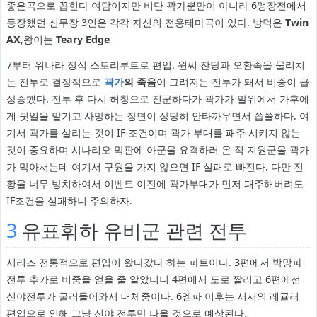
좋은곡으로 꼽힌다 여담이지만 비단 곽가뿐만이 아니라 6맹장전에서
등장했던 신무장 3인은 각각 자신의 전용테마곡이 있다. 방덕은
Twin
AX
,왕이는
Teary Edge
7부터 위나라 정식 스토리루트로 편입. 원씨 잔당과 오환족을 물리치
는 전투로 결정적으로
곽가
의 죽음
이 그려지는 전투가 돼서 비중이 급
상승했다. 전투 후 다시 허창으로 진군하다가 곽가가 말위에서 가후에
게 뒷일을 맡기고 사망하는 장면이 상당히 안타까우면서 씁쓸하다. 여
기서 곽가를 살리는 것이 IF 조건이며 곽가 부대를 패주 시키지 않는
것이 중요하며 시나리오 막판에 아군을 요격하러 온 적 지원군을 곽가
가 막아서는데 여기서 구원을 가지 않으면 IF 실패로 빠진다. 다만 전
황을 너무 방치하여서 이벤트 이전에 곽가부대가 먼저 패주해버려도
IF조건을 실패하니 주의하자.
3
유표휘하 유비군 관련 전투
시리즈 전통적으로 편입이 왔다갔다 하는 파트이다. 3편에서 박망파
전투 추가로 비중을 얻을 줄 알았더니 4편에서 도로 짤리고 6편에선
신야전투가 굴러들어와서 대체중이다. 6엠파 이후는 서서의 레귤러
편입으로 인해 그냥 신야 전투만 나올 것으로 예상된다.