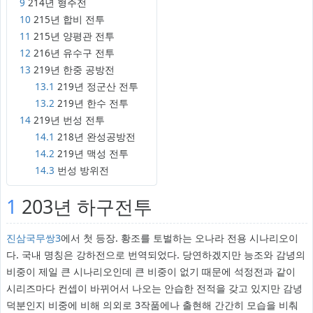
9
214년 형주전
10
215년 합비 전투
11
215년 양평관 전투
12
216년 유수구 전투
13
219년 한중 공방전
13.1
219년 정군산 전투
13.2
219년 한수 전투
14
219년 번성 전투
14.1
218년 완성공방전
14.2
219년 맥성 전투
14.3
번성 방위전
1
203년 하구전투
진삼국무쌍3
에서 첫 등장. 황조를 토벌하는 오나라 전용 시나리오이
다. 국내 명칭은 강하전으로 번역되었다. 당연하겠지만 능조와 감녕의
비중이 제일 큰 시나리오인데 큰 비중이 없기 때문에 석정전과 같이
시리즈마다 컨셉이 바뀌어서 나오는 안습한 전적을 갖고 있지만 감녕
덕분인지 비중에 비해 의외로 3작품에나 출현해 간간히 모습을 비춰