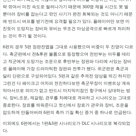
팍 깎여서 미친 속도로 썰려나가기 때문에 300명 채울 시간도 못 벌
뿐더러 장비를 잡는다고 깎인 사기가 완전 회복되는 것도 아니기 때문
에 반드시 버프를 받기전에 요격할 필요가 있다. 플레이어만 보면 미
친듯이 도망치는 장비와 유비는 무조건 마상공격으로 빠르게 처리하
는 것이 주가 될 것이다.
6편의 경우 5편 장판전맵을 그대로 사용했으며 비중이 두 진영이 다르
다. 촉군편에서 전&후편 볼륨으로 등장했으며 전반부는 아두를 데리
고 적군에게 도망가는 조운으로 후반부는 장판파 다리에 서있는 장비
로 플레이해 가장 드라마틱한 장판파 전투가 됐다. 위군편은 촉군과
달리 단편으로 구성되어있다. 5편과 같은 추격전 양상을 띄긴 하지만
그런건 다 페이크고 어차피 전진하다보면 촉군무장이 이벤트상 계속
막아서므로 의미가 없고 반드시 마지막지점인 항구에서 상대하는 방
식. 장비,조운, 제갈량, 관우를 차례대로 격파하고 시나리오는 그대로
종료한다. 장료를 띄워준다고 컷신에서 장료가 관우와 장비, 조운을
압도하게 만들어버려 6편의 촉까 기질 확신 증거 중 하나로 언급된다.
이외에도 6편에서는 1편&3편 시나리오가 DLC 시나리오로 복각되었
다.