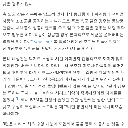
낮은 경우가 많다.
촉,오군 같은 경우에는 압도적 열세에서 동남풍이나 화계등의 책략을
사용해 조조군을 공격하는 시나리오로 주로 촉군 같은 경우는 동남풍,
연환계 계책등의 성공이벤트를 주로 맡고 오군 같은 경우는 해당 책략
보조 임무를 하다 화공이 성공할 경우 본격적으로 위군을 쓸어버리는
역할을 맡는다.
진삼국무쌍7
촉 적벽대전에선 조건을 만족시킬경우
신야전투후 유비군을 떠났던 서서가 다시 돌아온다.
본래 해상전을 억지로 무쌍화 시킨 여파인지 전통적으로 재미가 많이
떨어진다. 배를 건너다니며 다니는 맵 구조가 미로나 다름없어 헤매기
쉽고 후반부에 화계 이벤트가 발생하면 전투는 일방적 학살이 되어 버
리기 때문이다. 그나마 전공목표와 이벤트 저지가 잘 어우러진 5편이
나 감동적인 황개의 적선 돌입이벤트가 있는 6편은 낫지만 7편의 경우
는 특히나 구제가 불가능하여 시리즈최악의 적벽대전이란 타이틀을
[3]
얻었다.
테마 BGM을 괜찮게 뽑았던 것관 상반되는 상황. 난이도도
낮고 구성이 부실해서 스토리를 깨고나면 봉인하게 되는 시나리오중
하나이다.
5편은 시리즈 최초 수영 기능이 도입되어 물을 통해 이동하는 것을 수