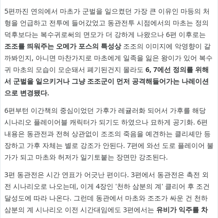
5편까진 연의에서 마초가 군벌을 일으켰던 가장 큰 이유인 마등의 처
형을 언급하고 전투에 들어갔었고 동관전투 시점에서의 마초는 정의
덕후보다는 복수귀로써의 면모가 더 강하게 나왔으나 6편 이후로는
조조를 띄워주는 오메가 포스의 특성상
조조의 이미지에 악영향이 갈
까봐인지, 아니면 마찬가지로 마초에게 일족을 잃은 왕이가 있어 복수
귀 마초의 모습이 모순돼서 폐기된건지 몰라도
6, 7에선 정의를 위해
서 군벌을 일으키거나 그냥 조조군이 먼저 공격해들어가는 나레이션
으로 변경됐다.
6편부턴 이간책의 중심이었던 가후가 레귤러화 되어서 가후를 해당
시나리오 플레이어블 캐릭터가 되기도 하였으나 묘하게 공기화. 6편
내용은 동관전과 전혀 상관없이 조조의 죽음을 예견하는 클리셰만 등
장하고 가후 자체는 별로 강조가 안된다. 7편에 와선 도로 플레이어 불
가가 되고 마초와 허저가 일기토붙는 장면만 강조된다.
3편 동관전은 시간 연표가 어긋난 편이다. 3편에서 동관전은 촉전 외
전 시나리오로 나오는데, 이게 4장인 '천하 삼분의 계' 클리어 후 조건
달성도에 따라 나온다. 그런데 동관에서 마초와 조조가 싸운 건 천하
삼분의 계 시나리오 이전 시간대임에도 3편에서는
유비가 익주를 차