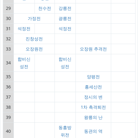
29
천수전
강릉전
30
가정전
광릉전
31
석정전
석정전
32
진창성전
33
오장원전
오장원 추격전
합비신
합비신
34
성전
성전
35
양평전
36
흥세산전
37
정시의 변
38
1차 촉격퇴전
39
왕릉의 난
동흥방
40
동관의 역
위전