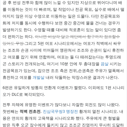
공 후 번성 전투와 함께 많이 느낄 수 있지만 지상으로 뛰어다니며 배
를 이동하는 것이 더 빠르며, 말 작업이나 전공 목표, 실수로 배에서 떨
어지지 않은 이상 수영으로 이동하는 일은 드물다. 다만 전공목표와
화계 저지를 동시에 수행하다 보면 중간 중간에 물을 건너는 경우가
발생하기도 한다. 수영할 때를 대비해 적로혼이 있는 말이 있다면 좀
더 편하기는 하다.
아니면 비상각 달고 제단에서 항구까지 점프할수
있어도 무방.
그리고 5편 여포 시나리오에서는 여포가 적벽에서 싸우
는 조조와 손권 사이에 끼어들어 깽판쳐서 조조와 손권이 일시 휴전하
고 여포를 잡기 위해 연합하며, 여포는 둘 다 때려잡는다는 투명드래
곤 스토리가 전개되는데, 여기서 10분 안에 두 총대장을
끔살
시키는
전공목표가 있는데, 잡으면 조조 측은 전위,손권측은 주유가 열폭해서
휴전하고 여포를
개발살
내러 닥돌하는 막장스러운 결과가 나온다.
6편은 유일하게 방통의 연환계 이벤트가 짤렸다. 이외에도 1편 시나리
오가 DLC로 복각되었다.
전투 자체에 유명한 이벤트가 많다보니 자잘한 외전도 많이 나왔다.
첫번째는
적벽 전초전
.
진삼국무쌍3 맹장전
황개의 열전 시나리오. 내
용은 연의의 황개의 고육책을 시나리오화 했다. 주유에게 큰 형벌을
받은 직후 오군 장수에게 들키지 않고 조조군 진영까지 무사히 도달하