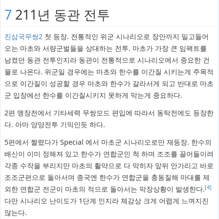
7
211년 동관 전투
진삼국무쌍2
첫 등장. 전통적인 위군 시나리오로 장안까지 밀고들어
오는 마초와 서량군벌들을 상대하는 전투. 마초가 가장 큰 임팩트를
남켰던 동관 전투인지라 동관이 전통적으로 시나리오에서 중요한 건
물로 나온다. 위군일 경우에는 마초와 한수를 이간질 시키는게 주목적
으로 이간질이 성공할 경우 마초와 한수가 갈라서게 되고 반대로 마초
군 입장에선 한수를 이간질시키지 못하게 막는게 중요하다.
2편 맹장전에서 기타세력 무쌍모드 편입에 따라서 동탁전에도 등장한
다. 아마 양양전투 기믹인듯 하다.
5편에서 짤렸다가 Special 에서 마초군 시나리오로만 재등장. 한수의
배신이 이미 정해져 있고 한수가 연합군인 척 하며 조조를 끌어들이려
각종 수작을 부리지만 마초의 활약으로 다 막히자 앞뒤 안가리고 바로
조조군편으로 돌아서며 종국엔 한수가 연합군을 충동질해 마대를 제
[4]
외한 연합군 전군이 마초의 적으로 돌아서는 막장상황이 발생한다.
다만 시나리오 난이도가 1단계 인지라 체감상 크게 어렵게 느껴지진
않는다.