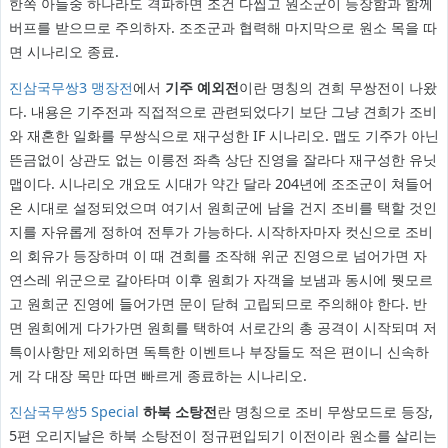
한쪽 아들중 하나라도 격파하면 조건 다씹고 원소군이 등장함과 함께
버프를 받으므로 주의하자. 조조군과 협력해 마지막으로 원소 목을 따
면 시나리오 종료.
진삼국무쌍3 맹장전
에서
기주 예외전
이란 명칭의 견희 무쌍전이 나왔
다. 내용은 기주전과 직접적으로 관련되었다기 보단 그냥 견희가 조비
와 재혼한 일화를 무쌍식으로 재구성한 IF 시나리오. 맵도 기주가 아닌
뜬금없이 상관도 없는 이릉전 좌측 상단 진영을 잘라다 재구성한 유닛
맵이다. 시나리오 개요도 시대가 약간 달라 204년에 조조군이 쳐들어
온 시대로 설정되었으며 여기서 원희군에 남을 건지 조비를 택할 것인
지를 자유롭게 정하여 전투가 가능하다. 시작하자마자 컷신으로 조비
의 회유가 등장하며 이 때 견희를 조작해 위군 진영으로 넘어가면 자
연스레 위군으로 갈아타며 이후 원희가 자객을 보냄과 동시에 뭣모르
고 원희군 진영에 들어가면 문이 닫혀 고립되므로 주의해야 한다. 반
면 원희에게 다가가면 원희를 택하여 서로간의 총 공격이 시작되며 저
특이사항만 제외하면 독특한 이벤트나 부장들도 적은 편이니 신속하
게 각 대장 목만 따면 빠르게 종료하는 시나리오.
진삼국무쌍5 Special
하북 소탕전
란 명칭으로 조비 무쌍모드로 등장,
5편 오리지날은 하북 소탕전이 정규편입되기 이전이라 원소를 살리는