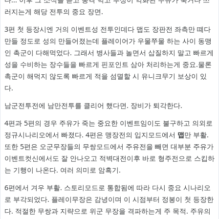
러지는게 해당 전투의 중요 장면.
3편 첫 등장시엔 거의 이벤트성 전투인데다 맵도 장판전 좌측만 뗴다
만들 정도로 성의 만들어졌는데 플레이어가 우물쭈물 하는 사이 동맹
인 촉군이 다해먹었다. 그래서 병사들과 놀면서 삽질하지 말고 빠르게
성을 수비하는 장수들을 빠르게 핀포인트 삼아 처리하는게 중요.물론
촉군이 해먹지 않도록 빠르게 적을 섬멸할 시 유니크무기 보상이 있
다.
남군전투전에 남만전투를 클리어 했다면. 장비가 퇴각한다.
4편과 5편의 경우 주유가 죽는 중요한 이벤트임이도 불구하고 의외로
정규시나리오에서 빠졌다. 4편은 맹장전의 입지모드에서
맵
만 부활.
또한 5편은 오군무장들의 무쌍모드에서 주유전을 빼면 대부분 주유가
이벤트컷신에서도 잘 안나오고 적벽대전이후 바로 형주전으로 스킵하
는 기행이 나온다. 여러 의미로 암흑기.
6편에서 겨우 부활. 스토리모드로 통합됨에 따라 다시 중요 시나리오
로 부각되었다. 플레이무장은 감녕이며 이 시점부터 정봉이 첫 등장한
다. 적절한 무쌍과 지략으로 위군 무장을 격파하는게 주 목적. 주유의