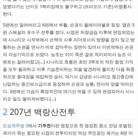
덤볐다가는 난이도 1짜리임에도 불구하고 (프리모드 기준) 비명횡사
한다.
5편에선 잘려버리고 6편에서 부활. 손권이 플레이어블로 등장. 맵은 5
편 스페셜의 유수구 전투를 썼다. 시점은 허창급습 이후에 편입되었는
데 시나리오 시작부에서 손책의 사후 리더로서의 방향을 잡지 않고 방
황하는 손권을 연사가 바로 잡아주는 장면이 있어서 이번작에선 손권
의 각성기믹으로 쓰였다. 능조는 이미 죽은 걸로 처리되어서 능조 이
벤트는 잘려버렸고(...) 시나리오 흐름은 초반 3루트의 적진 함정 기믹
을 모두 돌파하고 이후 기습준비하는 적을 발견하여 물리친 다음 최종
적으로 총대장을 제압하면 승리. 여기서 감녕은 시나리오 중간중간에
난입하는 중간보스급으로 등장하여 손권과 능통, 연사의 앞을 막아선
다. 3편에선 기습이 확정적인데 여기선 막을 수 있게 변경되어서 시나
리오 질도 떨어져버렸다.(...)
2
207년 백랑산전투
진삼국무쌍 3
에서
기주전
이란 명칭으로 첫 등장한 원소 잔당 토벌전.
곽가가 죽는 중요한 시점의 전투이지만 막상 주인공인 곽가는 6편 이