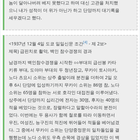
놈이 달아나버려 베지 못했다고 하며 대신 고관을 처치했
으니 내가 성적이 더 위가 아닌가 하고 단양까지 대기록을
세우겠다고 했다.
[4]
<1937년 12월 4일 도쿄 일일신문 조간
- 제 2보>
제목) 급핀치로 활약, 백인 참수경쟁의 경과
남경까지 백인참수경쟁을 시작한 ○○부대의 급선봉 카타
키류 부대, 도야마 부대의 두 청년장교, 무카이 토시아키,
노다 츠요시 소위는 상주 출발이래 분전을 더하여 2일 오
후 6시 단양에 입성하기까지 무카이 소위는 86명 참, 노다
소위는 65명을 참하는 서로 호각인 대접전을 이루어냈다.
상주에서 단양까지 십리간에 전자는 30명, 후자는 40명의
적을 베었다는 것으로, 장렬하다고 말할아수라의 분전이
었다. 이번에는 두 용사가 함께 철로를 따라 이동하면서
우진, 여성진, 능구진의 적진에 뛰어들어 적들을 베어넘겼
다. 그 중에서 무카이 소위는 단양중정문의 일차돌입을 결
행했는데 노다 소위도 우측 손목에 경상을 입었지만 이 백