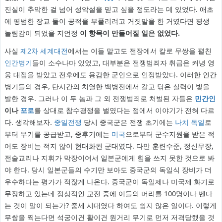
진실이 추악한 걸 넘어 성악설을 믿고 싶을 정도라는 데 있었다. 애초
에 평범한 장교 둘이 공적을 부풀리려고 거짓말을 한 거였다면 평생
놀림감이 되었을 지언정
이 항목이 만들어질 일은 없었다.
사실
제2차 세계대전
에서는 이들 말고도 전장에서 칼로 무쌍을 펼친
인간
병기
들이 소수나마 있었고, 대부분은 전쟁범죄자 취급은 커녕 영
웅 대접을 받았고 전후에도 용감한 군인으로 인정받았다. 이러한 인간
병기들의 경우, 단시간의 치열한 백병전에서 갈고 닦은 실력이 빛을
발한 경우. 그러나 이 두 놈과 그 외 전쟁범죄로 처벌된 자들은
민간인
이나
포로
를 상대로 참수경쟁을 벌였다는 점에서 이야기가 전혀 다르
다. 생각해보자.
중일전쟁
당시 중국군은 전쟁 초기에는
나치 독일
로
부터 무기를 공급받고, 중후기에는
미국
으로부터 군수지원을 받은 적
어도 장비는 적지 않이 현대화된 군대였다. 다만 훈련수준, 정신무장,
전술교리나 지휘가 막장이어서 일본군에게 힘을 쓰지 못한 것으로 봐
야 한다. 당시 일본군들의 수기만 보아도 중국군의 독일식 장비가 더
우수하다는 평가가 적잖게 나온다. 중국군이 독일제나 미국제 화기로
무장하고 있는데 정상적인 교전 중에 이들의 머리를 100명이나 벤다
는 것이 말이 되는가? 중세 시대였다 하여도 쉽지 않은 일이다. 이렇게
무쌍을 찍는다면 석궁이건 활이건 원거리 무기로 먼저 저격당했을 것