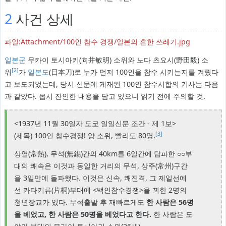
2
사건 상세
파일:Attachment/100인 참수 경쟁/일본의 흔한 쓰레기.jpg
일본군
무카이 토시아키(向井敏明) 소위와 노다 츠요시(野田毅) 소
[2]
위
가
일본도
(日本刀)로 누가 먼저 100인을 참수 시키는지를 겨뤘다
고 보도되었는데, 당시 신문에 게재된 100인 참수시합의 기사는 다음
과 같았다. 몹시 잔인한 내용을 담고 있으니 읽기 전에 주의할 것.
<1937년 11월 30일자 도쿄 일일신문 조간 - 제 1보>
[3]
(제목) 100인 참수경쟁! 양 소위, 빨리도 80명.
상열(常熱), 무석(無錫)간의 40km를 6일간에 답파한 ○○부
대의 쾌속은 이것과 동일한 거리의 무석, 상주(常州)구간
을 3일만에 돌파했다. 이것은 신속, 쾌진격, 그 제일선에
선 카타키류(片桐)부대에 <백인참수경쟁>을 꾀한 2명의
청년장교가 있다. 무석출발 후 재빠르게도
한 사람은 56명
을 베었고, 한 사람은 50명을 베었다고 한다.
한 사람은 도