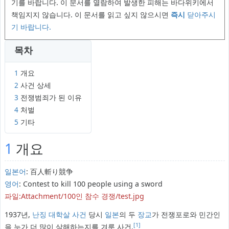
기를 바랍니다. 이 문서를 열람하여 발생한 피해는 바다위키에서
책임지지 않습니다. 이 문서를 읽고 싶지 않으시면
즉시
닫아주시
기 바랍니다.
목차
1
개요
2
사건 상세
3
전쟁범죄가 된 이유
4
처벌
5
기타
1
개요
일본어
: 百人斬り競争
영어
: Contest to kill 100 people using a sword
파일:Attachment/100인 참수 경쟁/test.jpg
1937년,
난징 대학살 사건
당시
일본
의 두
장교
가 전쟁포로와 민간인
[1]
을 누가 더 많이 살해하는지를 겨룬 사건.