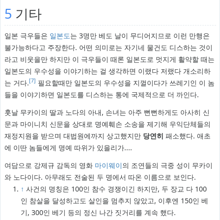
5
기타
일본 극우들은
일본도
는 3명만 베도 날이 무디어지므로 이런 만행은
불가능하다고 주장한다. 어떤 의미로는 자기네 물건도 디스하는 것이
라고 비웃을만 하지만 이 극우들이 때론 일본도로 멋지게 활약할 때는
일본도의 우수성을 이야기하는 걸 생각하면 이랬다 저랬다 개소리하
[7]
는 거다.
필요할때만 일본도의 우수성을 지껄이다가 쓰레기인 이 놈
들을 이야기하면 일본도를 디스하는 통에 국제적으로 더 까인다.
훗날 무카이의 딸과 노다의 아내, 손녀는 아주 뻔뻔하게도 아사히 신
문과 마이니치 신문을 상대로 명예훼손 소송을 제기해 우익단체들의
재정지원을 받으며 대법원에까지 상고했지만
당연히
패소했다. 애초
에 이딴 놈들에게 명예 따위가 있을리가....
여담으로 강제규 감독의 영화
마이웨이
의 조연들의 극중 성이 무카이
와 노다이다. 아무래도 전술된 두 명에서 따온 이름으로 보인다.
↑
사건의 명칭은 100인 참수 경쟁이긴 하지만, 두 장교 다 100
인 참살을 달성하고도 살인을 멈추지 않았고, 이후엔 150인 베
기, 300인 베기 등의 정신 나간 짓거리를 계속 했다.