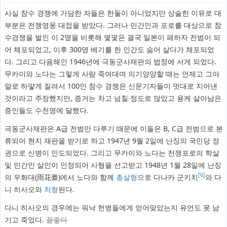
사실 참수 경쟁에 가담한 자들은 한둘이 아니었지만 상술한 이유로 대
부분은 전쟁영웅 대접을 받았다. 그러나 민간인과 포로를 대상으로 참
수경쟁을 벌인 이 2명을 비롯해 몇몇은 결국 일본이 패하자 전범이 되
어 체포되었고, 이후 300명 베기를 한 인간도 숨어 살다가 체포되었
다. 그리고 다음해인 1946년에 극동군사재판의 법정에 서게 되었다.
무카이와 노다는 그렇게 사람 죽여대며 의기양양할 때는 언제고 그야
말로 하얗게 질려서 100인 참수 경쟁은 신문기자들이 멋대로 지어낸
것이라고 주장했지만, 증거는 차고 넘칠 정도로 많았고 용케 살아남은
증인들도 수천명에 달했다.
극동군사재판은 A급 전범만 다루기 때문에 이들은 B, C급 전범으로 분
류되어 현지 재판을 받기로 하고 1947년 9월 2일에 난징의 국민당 정
권으로 신병이 인도되었다. 그리고 무카이와 노다는 전쟁포로의 학살
및 민간인 살인이 인정되어 사형을 선고받고 1948년 1월 28일에 난징
[6]
의 우화대(雨花臺)에서 노다와 함께
총살형
으로 다나카 군키치
와 다
니 히사오와
처형
된다.
다니 히사오의 경우에는 워낙 헌병들에게 얻어맞았는지 유언도 못 남
기고 죽었다.
꼴좋다