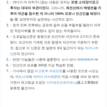
↑
게다가 더 어처구니없는 내용은 전자는
포병 소대장이었고
후자는 대대의 부관이었다.
그러니까,
최전선에서 백병전을 치
루며 적군을 참수한 게 아니라 100% 포로나 민간인을 베었다
는 것.
당연하지만 실전에는 나간적도 없다.
↑
정작 진짜 전투때는 공포에 질려 손을 부들부들 떨면서 아무
런 작전지휘를 못 내렸다. 답이 없는 작자들이다.
↑
도쿄일일신문은 동명으로 조간지와 석간지의 2가지가 존재
한다. 조간이라 기재한 것은 동명의 석간지와 구분하기 위한
것. 참고로 이 신문은 현 일본의 3대 일간지가 되는
마이니치
신문
의 전신이다
↑
반전! 이놈들은 나중에 결혼한다.
눈도 없다
끼리끼리
지 뭐
↑
민간인과 포로를 300명 이상 학살한 전범.
↑
기사에서 명검
마고로쿠 카네모토
를 사용한 것으로 나오는
데,
에도시대
에
야마다 아사에몬
이 직접 시체를 여러 번 베어
가면서 최고등급 도검인
사이죠오오와자모노
(最上大業物)로
분류한 물건이다.