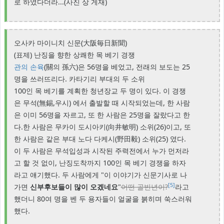
로 하였다더라...(사진 상 게재)
오사카 마이니치 신문(大阪毎日新聞)
(표제) 난징을 향한 상쾌한 목 베기 경쟁
관의 손육
(關의 孫六)은 56명을 베었고, 전래의 보도는 25
명을 쓰러뜨리다. 카타기리 부대의 두 소위
100인 목 베기를 계획한 청년장교 두 명이 있다. 이 경쟁
은 무석(無錫,우시) 에서 출발할 때 시작되었는데, 한 사람
은 이미 56명을 자르고, 또 한 사람은 25명을 잘랐다고 한
다.한 사람은 무카이 도시아키(向井敏明) 소위(26)이고, 또
한 사람은 같은 부대 노다 다케시(野田毅) 소위(25) 였다.
이 두 사람은 무석입성과 시작된 주력전에서 누가 먼저라
고 할 것 없이, 난징도착까지 100인 목 베기 경쟁을 하자
라고 얘기했다. 두 사람에게 "이 이야기가 신문기사로 나
[5]
가면
신부후보들이 많이 오겠네요
"
어떤 골빈년이?
라고
했더니 80여 명을 벤 두 용자들이 얼굴을 붉히며 쑥스러워
했다.