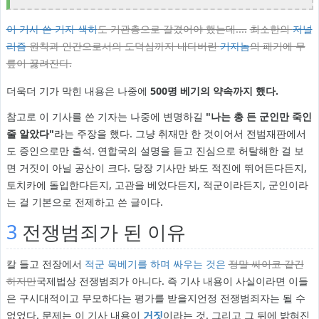
이 기사 쓴 기자 색히
도 기관총으로 갈겼어야 했는데....
최소한의
저널
리즘
원칙과 인간으로서의 도덕심까지 내다버린
기자놈
의 패기에 무
릎이 꿇려진다.
더욱더 기가 막힌 내용은 나중에
500명 베기의 약속까지 했다.
참고로 이 기사를 쓴 기자는 나중에 변명하길
"나는 총 든 군인만 죽인
줄 알았다"
라는 주장을 했다. 그냥 취재만 한 것이어서 전범재판에서
도 증인으로만 출석. 연합국의 설명을 듣고 진심으로 허탈해한 걸 보
면 거짓이 아닐 공산이 크다. 당장 기사만 봐도 적진에 뛰어든다든지,
토치카에 돌입한다든지, 고관을 베었다든지, 적군이라든지, 군인이라
는 걸 기본으로 전제하고 쓴 글이다.
3
전쟁범죄가 된 이유
칼 들고 전장에서
적군 목베기를 하며
싸우는 것은
정말 싸이코 같긴
하지만
국제법상 전쟁범죄가 아니다. 즉 기사 내용이 사실이라면 이들
은 구시대적이고 무모하다는 평가를 받을지언정 전쟁범죄자는 될 수
없었다. 문제는 이 기사 내용이
거짓
이라는 것. 그리고 그 뒤에 밝혀진