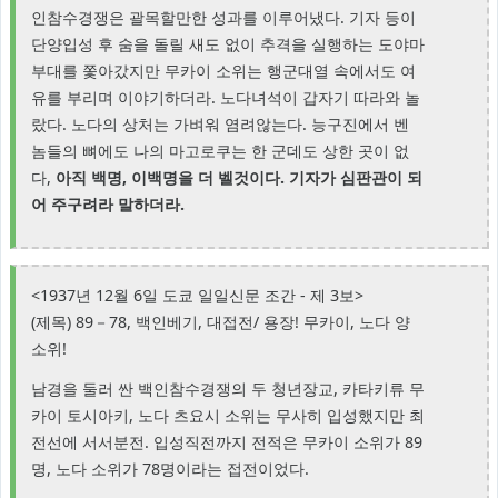
인참수경쟁은 괄목할만한 성과를 이루어냈다. 기자 등이
단양입성 후 숨을 돌릴 새도 없이 추격을 실행하는 도야마
부대를 쫓아갔지만 무카이 소위는 행군대열 속에서도 여
유를 부리며 이야기하더라. 노다녀석이 갑자기 따라와 놀
랐다. 노다의 상처는 가벼워 염려않는다. 능구진에서 벤
놈들의 뼈에도 나의 마고로쿠는 한 군데도 상한 곳이 없
다,
아직 백명, 이백명을 더 벨것이다. 기자가 심판관이 되
어 주구려라 말하더라.
<1937년 12월 6일 도쿄 일일신문 조간 - 제 3보>
(제목) 89－78, 백인베기, 대접전/ 용장! 무카이, 노다 양
소위!
남경을 둘러 싼 백인참수경쟁의 두 청년장교, 카타키류 무
카이 토시아키, 노다 츠요시 소위는 무사히 입성했지만 최
전선에 서서분전. 입성직전까지 전적은 무카이 소위가 89
명, 노다 소위가 78명이라는 접전이었다.