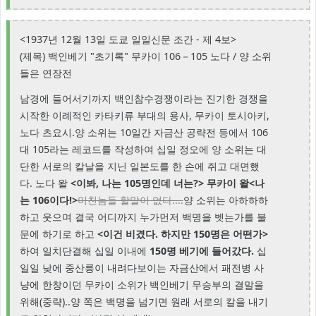
<1937년 12월 13일 도쿄 일일신문 조간 - 제 4보>
(제목) 백인베기 "초기록" 무카이 106－105 노다 / 양 소위
들은 연장전
남경에 들어서기까지 백인참수경쟁이라는 진기한 경쟁을
시작한 이례적인 카타키류 부대의 용사, 무카이 토시아키,
노다 츠요시.양 소위는 10일간 자금산 공략전 등에서 106
대 105라는 레코드를 작성하여 십일 정오에 양 소위는 대
단한 서로의 칼날을 지닌 일본도를 한 손에 쥐고 대면했
다. 노다 왈
<이봐, 나는 105명인데 너는?> 무카이 왈<나
는 106이다!>
미친놈들 할말이 없다....
양 소위는 아하하하
하고 웃으며 결국 어디까지 누가먼저 백명을 벳는가를 불
문에 하기로 하고
<이건 비겼다. 하지만 150명은 어떤가>
하여 일치단결해 십일 이내에
150명 베기에 들어갔다.
십
일일 낮에 중산릉이 내려다보이는 자금산에서 패전병 사
냥에 한창이던 무카이 소위가 백인베기 무승부의 결말을
위해(중략)..양 쪽은 백명을 넘기면 원래 서로의 칼을 내기