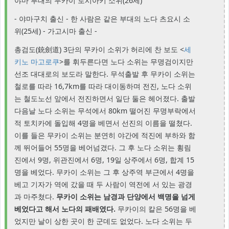
야마 부대의 무카이 토시아키 소위(26세)
- 야마구치 출신 - 한 사람은 같은 부대의 노다 츠요시 소
위(25세) - 가고시마 출신 -
총검도(銃劍道) 3단의 무카이 소위가 허리에 찬 보도 <
세
키노 마고로쿠
>를 휘두른다면 노다 소위는 무명검이지만
선조 대대로의 보도라 말한다. 무석출발 후 무카이 소위는
철로를 따라 16,7km를 따라 대이동하며 전진, 노다 소위
는 철도노선 앞에서 전진하면서 일단 둘은 헤어졌다. 출발
다음날 노다 소위는 무석에서 80km 떨어진 무명부락에서
적 토치카에 돌입해 4명을 베면서 선진의 이름을 떨쳤다.
이를 들은 무카이 소위는 분연히 야간에 적진에 부하와 함
께 뛰어들어 55명을 베어넘겼다. 그 후 노다 소위는 횡림
진에서 9명, 위관진에서 6명, 19일 상주에서 6명, 합계 15
명을 베었다. 무카이 소위는 그 후 상주역 부근에서 4명을
베고 기자가 역에 갔을 때 두 사람이 역전에 서 있는 광경
과 마주쳤다.
무카이 소위는 남경과 단양에서 백명을 넘게
베었다고 해서 노다의 패배였다.
무카이의 칼은 56명을 베
었지만 날이 상한 곳이 한 군데도 없었다. 노다 소위는 두