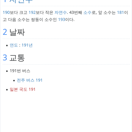
190
보다 크고
192
보다 작은
자연수
. 43번째
소수
로, 앞 소수는
181
이
고 다음 소수는 쌍둥이 소수인
193
이다.
2
날짜
연도
:
191년
3
교통
191번 버스
전주 버스 191
일본 국도 191