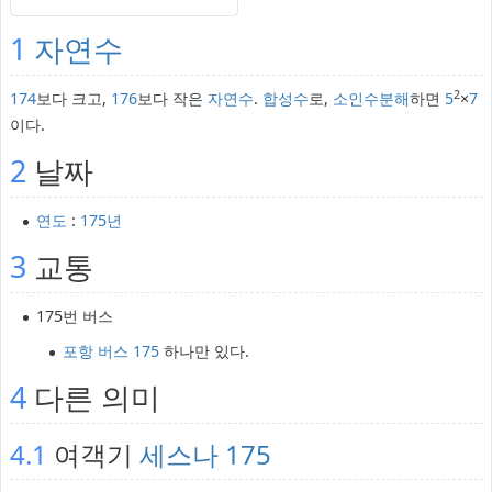
1
자연수
2
174
보다 크고,
176
보다 작은
자연수
.
합성수
로,
소인수분해
하면
5
×
7
이다.
2
날짜
연도
:
175년
3
교통
175번 버스
포항 버스 175
하나만 있다.
4
다른 의미
4.1
여객기
세스나 175