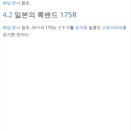
해당 문서
참조.
4.2
일본의 록밴드
175R
해당 문서
참조. 여기서 175는 イナゴ를
은어
의 일종인
고로아와세
로
표기한 것이다.