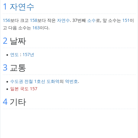
1
자연수
156
보다 크고
158
보다 작은
자연수
. 37번째
소수
로, 앞 소수는
151
이
고 다음 소수는
163
이다.
2
날짜
연도
:
157년
3
교통
수도권 전철 1호선
도화역
의
역번호
.
일본 국도 157
4
기타