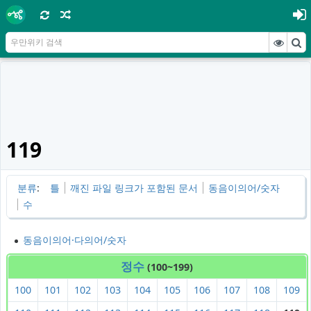
119
분류
:
틀
깨진 파일 링크가 포함된 문서
동음이의어/숫자
수
동음이의어·다의어/숫자
정수
(100~199)
100
101
102
103
104
105
106
107
108
109