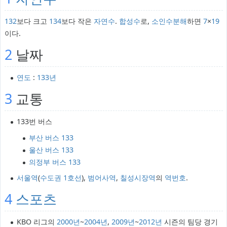
132
보다 크고
134
보다 작은
자연수
.
합성수
로,
소인수분해
하면
7
×
19
이다.
2
날짜
연도
:
133년
3
교통
133번 버스
부산 버스 133
울산 버스 133
의정부 버스 133
서울역
(
수도권 1호선
),
범어사역
,
칠성시장역
의
역번호
.
4
스포츠
KBO 리그의
2000년
~
2004년
,
2009년
~
2012년
시즌의 팀당 경기