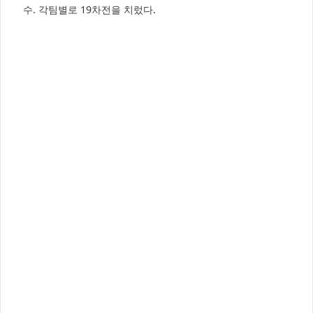
수. 각팀별로 19차전을 치렀다.