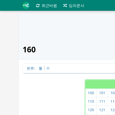
최근바뀜
임의문서
160
분류
:
틀
수
100
101
10
110
111
11
120
121
12