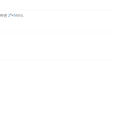
5
하면
2
×
5
이다.