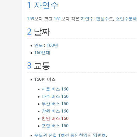
1
자연수
159
보다 크고
161
보다 작은
자연수
.
합성수
로,
소인수분해
2
날짜
연도
:
160년
160년대
3
교통
160번 버스
서울 버스 160
나주 버스 160
부산 버스 160
창원 버스 160
천안 버스 160
포항 버스 160
수도권 전철 1호선
동인천역
의
역번호
.