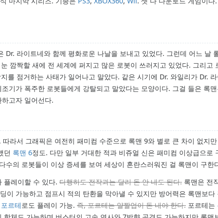
래식 마지막 시리즈. 기종은
PS3
,
XBOX360
,
Wii
. 셋 다 다운로드 게임이다
은 Dr. 라이트네와 함께 평화로운 나날을 보내고 있었다. 그런데 어느 날
는 눈 깜짝할 새에 전 세계에 퍼지고 많은 로봇이 쓰러지고 있었다. 그리고 
지를 점거하는 사태가 일어나고 말았다. 같은 시기에 Dr. 와일리가 Dr. 
제조기가 폭주한 로봇들에게 강탈되고 말았다는 모양이다. 그걸 들은 록맨
환하고자 일어선다.
 따라서 그래픽은 여전히 패미컴 수준으로 록맨 9와 별로 큰 차이 없지
현했던
록맨 6
정도. 다만 일부 거대한 적과 비쥬얼 신은 패미컴 이상급으로 
대다수의 로봇들이 이상 증세를 보여 세상이 혼란스러워진 걸 록맨이 구한다
 플레이할 수 있다.
다행히도 전작과는 달리 돈 안 내도 된다.
록맨은 전작
이 가능하고 점프시 적의 탄환을 막아낼 수 있지만 방어력은 록맨보다 
해
포르테
로도 플레이 가능.
즉, 포르테는 얄짤업이 돈 내야 한다.
포르테는
의 합체도 가능하며 버스터의 고속 연사와 7방향 공격도 가능하지만 록맨