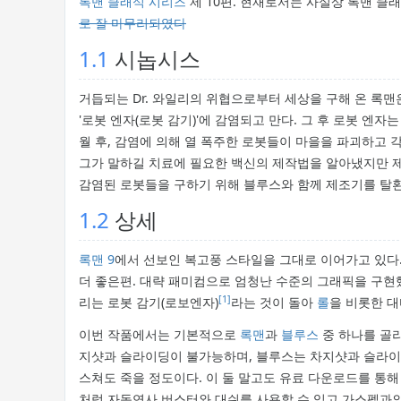
록맨 클래식 시리즈
제 10편. 현재로서는 사실상 록맨 클
로 잘 마무리되였다
1.1
시놉시스
거듭되는 Dr. 와일리의 위협으로부터 세상을 구해 온 록맨
'로봇 엔자(로봇 감기)'에 감염되고 만다. 그 후 로봇 엔자
월 후, 감염에 의해 열 폭주한 로봇들이 마을을 파괴하고 각
그가 말하길 치료에 필요한 백신의 제작법을 알아냈지만 
감염된 로봇들을 구하기 위해 블루스와 함께 제조기를 탈
1.2
상세
록맨 9
에서 선보인 복고풍 스타일을 그대로 이어가고 있다.
더 좋은편. 대략 패미컴으로 엄청난 수준의 그래픽을 구
[1]
리는 로봇 감기(로보엔자)
라는 것이 돌아
롤
을 비롯한 
이번 작품에서는 기본적으로
록맨
과
블루스
중 하나를 골라
지샷과 슬라이딩이 불가능하며, 블루스는 차지샷과 슬라이딩
스쳐도 죽을 정도이다. 이 둘 말고도 유료 다운로드를 통
처럼 자동연사 버스터와 대쉬를 사용할 수 있고 가스펠과