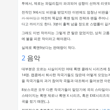
투에서, 제로는 와일리칩이 파괴되어 성향이 선하게 리셋
전작인 9에서도 비판을 받았지만 이번에도 엄청난 비판을
가 되어있고
여전히 똑같은 록맨 팀의 전략과 팬들 주머니 
다고 까이기도 한다. 3분이 훌쩍 넘을 정도로 스탭롤이 
그래도 이번 작까지는 그렇게 큰 탈은 없었지만, 상처 고
에 불을 피운 작이라고 해야겠다.
실제로 록맨9보다는 판매량이 적다.
2
음악
대부분은 모르는 사실이지만 여태 록맨 클래식 시리즈에
14명. 캡콤에서 퇴사한 작곡가들도 많은데 어떻게 모았는
을 작곡가들의 과거 참여작 곡들과 대조해서 들어보면 아련
8보스곡은 모두 다른 작곡가들이 맡았기에 곡의 스타일이
스테이지는 록맨 제로나 록맨 X 시리즈, 혹은 EXE시리즈
곡을 썼기 때문(…).