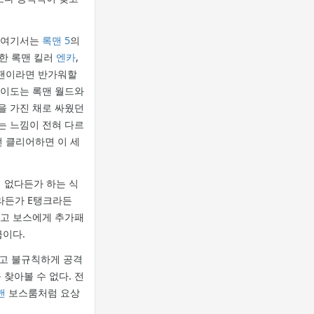
여기서는
록맨 5
의
등장한 록맨 킬러
엔카
,
 팬이라면 반가워할
난이도는 록맨 월드와
을 가진 채로 싸웠던
는 느낌이 전혀 다르
번 클리어하면 이 세
 없다든가 하는 식
라든가 E탱크라든
하고 보스에게 추가패
급이다.
않고 불규칙하게 공격
 찾아볼 수 없다. 전
맨
보스룸처럼 요상