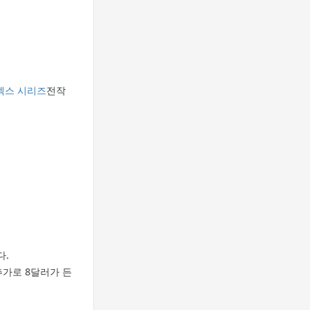
젝스 시리즈
전작
다.
추가로 8달러가 든