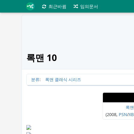
최근바뀜
임의문서
록맨 10
분류
:
록맨 클래식 시리즈
록맨
(2008,
PSN
/
XB