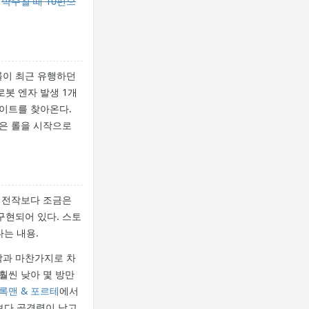
.
박수칠 때
10편으
 롤이 최근 유행하던
로봇 엔자 발생 1개
라이트를 찾아온다.
은 롤을 시작으로
만 전작보다 조금은
구현되어 있다. 스토
는 내용.
과 마찬가지로 차
훨씬 낮아 몇 방만
록맨 & 포르테
에서
보다 공격력이 낮고