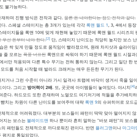
도 불가능하다.
존재하며 진행 방식은 전작과 같다.
물론 돈 내야한다는 점도 전작과 같다.
있다. 스페셜 스테이지는 총 3개가 있는데 각각
록맨 월드 1
, 3, 4에서 
스테이지들을 록맨 10에 맞게 재현해 놓았기 때문에 록맨 월드 시리즈의
[2]
 우선 돈부터 내야 한다.
단, 스테이지 난이도는 적당히 높지만 보스 
모습은 싹 잊게 만들 정도로 움직임이 빨라졌으며, 원래 차지샷과 슬라이딩
쓸 줄 모르는
폭풍 너프된
록맨으로 싸워야 하기 때문에 록맨 월드 시절과
에서만 적용되며 다른 특수 무기는 전혀 통하지 않는다. 그리고 일단 한 
 모드를 처음 시작할 때 발라드 크래커는 매우 든든한 무기가 된다.
지거나 그런 수준이 아니라 가시 일격사 트랩에 바닥이 생겨서 죽을 일이
[4]
모드이다. 그리고
방어력이 2배
. 또, 곳곳에 아이템들이 놓여있다. 야시치
 보여준다. 하드모드 또한 존재하며 노멀모드 여기저기에 적들을 추가배치
 뺨치는 차원이 다른 난이도를 보여주며 대략
록맨 9
의 슈퍼히어로 모드
전체적으로 어려워졌다. 대부분의 보스들이 패턴이 딱딱 맞아 떨어지지 
떨어지는 보스는
블레이드맨
하나 뿐이라 흔히 말하는 "바보 패턴"의 보스를
스의 패턴들도 전체적으로 까다로워진 편이다. 반면
플러그맨
이나
마그마
두 평지로 통일되었다.