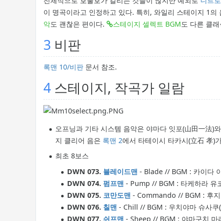
전체적으로 호불호가 갈리는 것들이 많지만 예외로
니트로
이 명곡이라고 인정하고 있다. 특히, 와일리 스테이지 1의
악
도 괜찮은 편이다.
스테이지 셀렉트 BGM
도 다른 클래
3
비판
록맨 10/비판
문서 참조.
4
스테이지, 작곡가 일람
오프닝과 기타 시스템 음악은 야마다 잇포(山田一法)와 카
지 클리어 음은
록맨 2
에서 타테이시 타카시(立石 孝)가
최초 8보스
DWN 073.
블레이드맨
- Blade // BGM : 카이
DWN 074.
펌프맨
- Pump // BGM : 타케하라 유
DWN 075.
코만도맨
- Commando // BGM : 
DWN 076.
칠맨
- Chill // BGM : 우치야마 슈사
DWN 077.
쉬프맨
- Sheep // BGM : 야마구치 