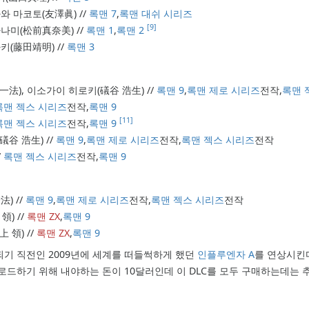
토모자와 마코토(友澤眞) //
록맨 7
,
록맨 대쉬 시리즈
[9]
에 마나미(松前真奈美) //
록맨 1
,
록맨 2
스아키(藤田靖明) //
록맨 3
田一法), 이소가이 히로키(礒谷 浩生) //
록맨 9
,
록맨 제로 시리즈
전작,
록맨 
록맨 젝스 시리즈
전작,
록맨 9
[11]
록맨 젝스 시리즈
전작,
록맨 9
礒谷 浩生) //
록맨 9
,
록맨 제로 시리즈
전작,
록맨 젝스 시리즈
전작
/
록맨 젝스 시리즈
전작,
록맨 9
法) //
록맨 9
,
록맨 제로 시리즈
전작,
록맨 젝스 시리즈
전작
領) //
록맨 ZX
,
록맨 9
上 領) //
록맨 ZX
,
록맨 9
되기 직전인 2009년에 세계를 떠들썩하게 했던
인플루엔자 A
를 연상시킨
드하기 위해 내야하는 돈이 10달러인데 이 DLC를 모두 구매하는데는 