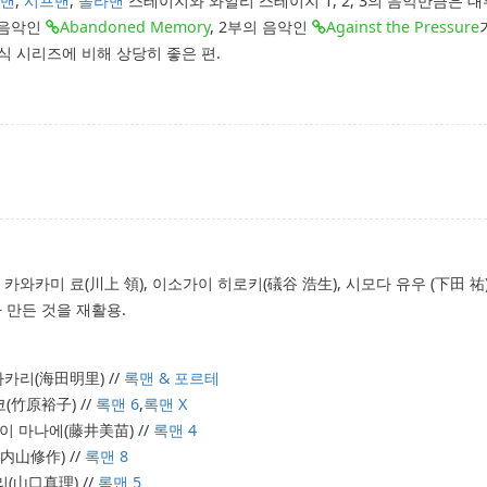
맨
,
시프맨
,
솔라맨
스테이지와 와일리 스테이지 1, 2, 3의 음악만큼은
 음악인
Abandoned Memory
, 2부의 음악인
Against the Pressure
식 시리즈에 비해 상당히 좋은 편.
와카미 료(川上 領), 이소가이 히로키(礒谷 浩生), 시모다 유우 (下田 祐
 만든 것을 재활용.
다 아카리(海田明里) //
록맨 & 포르테
코(竹原裕子) //
록맨 6
,
록맨 X
후지이 마나에(藤井美苗) //
록맨 4
쿠(内山修作) //
록맨 8
마리(山口真理) //
록맨 5