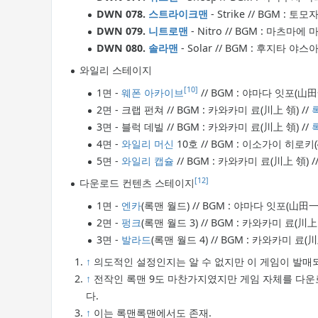
DWN 078.
스트라이크맨
- Strike // BGM : 
DWN 079.
니트로맨
- Nitro // BGM : 마츠마
DWN 080.
솔라맨
- Solar // BGM : 후지타 야
와일리 스테이지
[10]
1면 -
웨폰 아카이브
// BGM : 야마다 잇포(山
2면 - 크랩 펀쳐 // BGM : 카와카미 료(川上 領) //
3면 - 블럭 데빌 // BGM : 카와카미 료(川上 領) //
4면 -
와일리 머신
10호 // BGM : 이소가이 히로키(
5면 -
와일리 캡슐
// BGM : 카와카미 료(川上 領) /
[12]
다운로드 컨텐츠 스테이지
1면 -
엔카
(록맨 월드) // BGM : 야마다 잇포(山田一
2면 -
펑크
(록맨 월드 3) // BGM : 카와카미 료(川上 
3면 -
발라드
(록맨 월드 4) // BGM : 카와카미 료(川
↑
의도적인 설정인지는 알 수 없지만 이 게임이 발매
↑
전작인 록맨 9도 마찬가지였지만 게임 자체를 다운로
다.
↑
이는 록맨록맨에서도 존재.