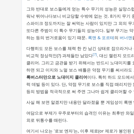
그와 반대로 보스들에게 얻는 특수 무기의 성능은 실망스럽
워낙 뛰어나다보니 비교당할 수밖에 없는 것. 8가지 무기 
스파이크 정도까지는 잘 써먹는 사람이 있지만 그 외의 무
또다른 주범이 이 특수 무기들의 성능이다. 일부 무기는 
하는 등의 번거로움이 있기 때문.
록맨 & 포르테
의
버너맨
다행히도 모든 보스를 체력 한 칸 남긴 상태로 잡으라거나
[7]
비교적 정상적인(?) 과제들만 남았다
. 대신 챌린지 모
클리어. 그리고 금관을 받기 위해서는 반드시 노대미지를 
하면 되고 이지와 노멀 보스 배틀은 약점 무기를 써서라도
록버스터만으로 노대미지 클리어
이다. 특히 하드 모드에
럭 데빌 등이 있다. 단, 약점 무기로 보스를 직접 때리지
등의 방법을 적극적으로 써 주면 그나마 쉽게 클리어할 수 있
사실 해 보면 알겠지만 내용만 달라졌을 뿐 게임성이 록맨 
여담으로 부제가 우주로부터의 습격인 이유는 최후반 와일리
외로 뒤통수를 때린다.
여기서 나오는 '로보 엔자'는, 이후 제로(or 제로가 봉인