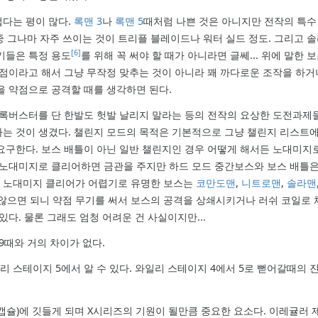
다는 평이 많다.
록맨 3
나
록맨 5
때처럼 나쁜 것은 아니지만 전작의 특수
중 그나마 자주 쓰이는 것이 트리플 블레이드나 워터 실드 정도. 그리고 
[6]
기들은 특정 용도
를 위해 꼭 써야 할 때가 아니라면 글쎄... 위에 말한 
약점이라고 해서 그냥 무작정 맞추는 것이 아니라 꽤 까다로운 조작을 하
을 약점으로 공격할 때를 생각하면 된다.
 록버스터를 단 한발도 헛발 날리지 말라는 등의 전작의 요상한 도전과제
드라는 것이 생겼다. 챌린지 모드의 목적은 기본적으로 그냥 챌린지 리스트
요구한다. 보스 배틀이 아닌 일반 챌린지인 경우 어떻게 해서든 노대미지
 노대미지로 클리어하면 금관을 주지만 하드 모드 중간보스와 보스 배틀은
서 노대미지 클리어가 어렵기로 유명한 보스는
코만도맨
,
니트로맨
,
솔라맨
만 않으면 되니 약점 무기를 써서 보스의 공격을 상쇄시키거나 러쉬 코일로
다. 물론 그래도 엄청 어려운 건 사실이지만...
9때와 거의 차이가 없다.
 스테이지 5에서 알 수 있다. 와일리 스테이지 4에서 5로 뻗어갈때의 
된 캡슐)에 깃들게 되며 X시리즈의 기원이 될만큼 중요한 요소다. 이레귤러