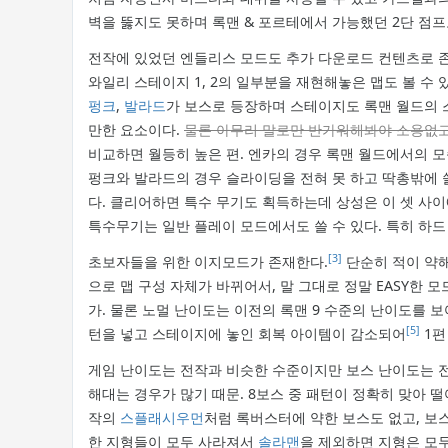
벽을 뚫지도 못하며 록맨 & 포르테에서 가능했던 2단 점프
전작에 있었던 엔들리스 모드도 추가 다운로드 컨텐츠로 
와일리 스테이지 1, 2의 일부분을 재현해놓은 맵도 볼 수 
펑크
,
발라드
가 보스로 등장하며 스테이지도 록맨 월드의 
만한 요소이다.
물론 아무리 말로만 반가워해봐야 소용없고
비교하면 월등히 높은 편. 엔카의 경우 록맨 월드에서의 
펑크와 발라드의 경우 슬라이딩을 전혀 못 하고 딱총밖에 
다. 클리어하면 특수 무기도 획득하는데 상성은 이 셋 사이
특수무기는 일반 플레이 모드에서도 쓸 수 있다. 특히 하드
[3]
초보자들을 위한 이지모드가 존재한다.
단순히 적이 약해
으로 맵 구성 자체가 바뀌어서, 말 그대로 정말 EASY한 
가. 물론 노멀 난이도는 이전의 록맨 9 수준의 난이도를
[5]
턴을 넣고 스테이지에 놓인 회복 아이템이 감소되어
1편
게임 난이도는 전작과 비슷한 수준이지만 보스 난이도는 
해대는 경우가 많기 때문. 8보스 중 패턴이 정확히 맞아 
작의
스플래시우먼
처럼 록버스터에 약한 보스도 없고, 보
한 지형들이 모두 사라져서
솔라맨
을 제외하면 지형은 모