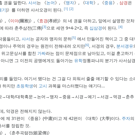
홉 권을 말한다.
사서
는 《
논어
》, 《
맹자
》, 《
대학
》, 《
중용
》.
삼경
은 
[1]
[2]
예기
)》를 더하면 사서오경이 된다.
)》,《
이아
(爾雅)》,《
효경
(孝經)》의 네 권을 더하고, 앞에서 설명한 것
[3]
[4]
에 따라 춘추삼전(三傳)
으로 세면 9+4-2+2, 즉
십삼경
이 된다.
[5]
 작품들이고,
사서
는 공자와 맹자의 문하
에서 만들어진 책이고 그 중 대
[6]
 시경이나 주역의 경우는 원전이 전해내려 오지만
, 서경의 경우,
분서갱유
인 위고문상서를 합친
가짜
라는 점이 문제점으로 남아있고, 이걸 훈고하기
, 아니면 그 이전의 공맹에게도 돌아가는
유학
정통파냐의 분기가 사서삼경에
리를 들었다. 여기서 뗐다는 건 그걸 다 외워서 줄줄 얘기할 수 있다는 소
다 하지만
초등학생
이
고시
과목을 마스터했다는 얘기다...
, 소학→대학/대학혹문→논어→맹자→중용→시경→예기→서경→역경→춘추 
, 악경은 전해지지 않는다.
중에 제 31편이 《중용》(中庸)이고 제 42편이 《대학》(大學)이다.
주자
서를 정립한 것.
)》, 《춘추곡량전(穀梁傳)》