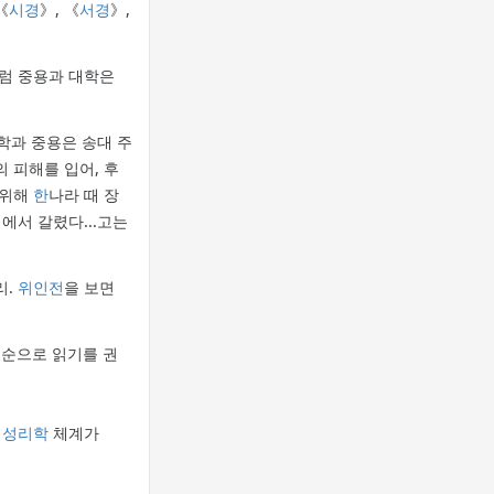
《
시경
》, 《
서경
》,
처럼 중용과 대학은
학과 중용은 송대 주
의 피해를 입어, 후
 위해
한
나라 때 장
서 갈렸다...고는
리.
위인전
을 보면
순으로 읽기를 권
의
성리학
체계가