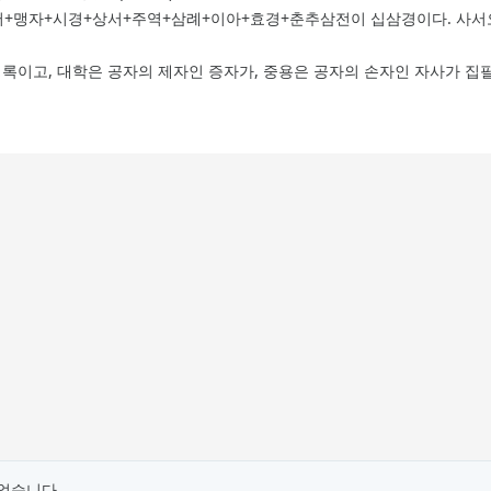
 논어+맹자+시경+상서+주역+삼례+이아+효경+춘추삼전이 십삼경이다. 사
록이고, 대학은 공자의 제자인 증자가, 중용은 공자의 손자인 자사가 집
뀌었습니다.