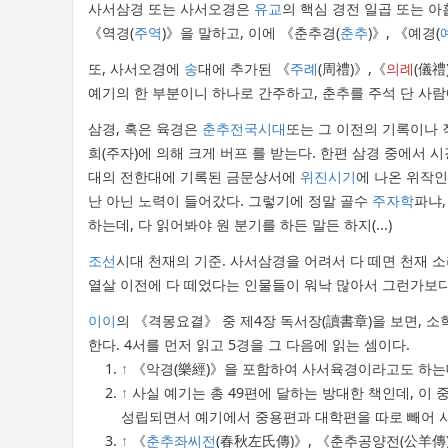
사서삼경 또는 사서오경은
유교
의 핵심 경전 일곱 또는 아
《역경(
주역
)》을 말하고, 이에 《춘추경(
춘추
)》, 《예경(
또, 사서오경에
송
대에 추가된 《
주례
(周禮)》,《
의례
(儀禮
예기의 한 부분이니 하나로 간주하고, 춘추를 주석 단 사람
삼경, 혹은 육경은
춘추전국시대
또는 그 이전의 기록이나
희(주자)에 의해 크게 버프 를 받는다. 한편 삼경 중에서
대의 전한대에 기록된 금문상서에
위진시기
에 나온 위작
난 아닌 노력이 들어갔다. 그렇기에 정말 골수
주자학
파냐
하는데, 다 읽어봐야 원 분기를 하든 말든 하지(...)
조선
시대 천재의 기준. 사서삼경을 어려서 다 떼면 천재 소
열살 이전에 다 떼었다는 인물들이 워낙 많아서 그런가보
이이
의 《격몽요결》 중 제4장 독서장(讀書章)을 보면
한다. 4서를 먼저 읽고 5경을 그 다음에 읽는 셈이다.
↑
《악경(樂經)》을 포함하여 사서육경이라고도 하는데
↑
사실 예기는 총 49편에 달하는 방대한 책인데, 이 
성립되면서 예기에서 중용편과 대학편을 따로 빼어 사
↑
《
춘추좌씨전
(春秋左氏傳)》, 《춘추공양전(公羊傳