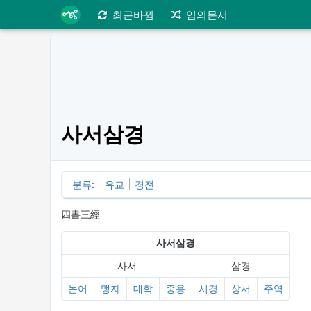
최근바뀜
임의문서
사서삼경
분류
:
유교
경전
四書三經
사서삼경
사서
삼경
논어
맹자
대학
중용
시경
상서
주역