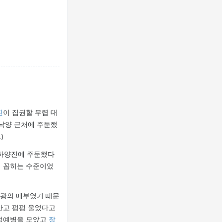
진
이 집권할 무렵 대
 낙양 근처에 주둔했
)
 하양진에 주둔했다
에 꼽히는 수준이었
왕광의 매부였기 때문
안고 펑펑 울었다고
 정예병을 모았고
장