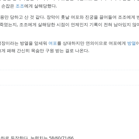
과 손잡은
조조
에게 살해당했다.
만 당하고 산 것 같다. 장막이 훗날 여포와 진궁을 끌어들여 조조에게 
왜 죽였는지, 조조에게 살해당한 시점이 언제인지 기록이 전혀 남아있지 않
 맹장이라는 방열을 앞세워
여포
를 상대하지만 연의이므로 여포에게
방열
게 패해 간신히 목숨만 구원 받는 걸로 나온다.
하로 등장한다. 능력치는 58/60/71/66.