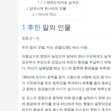
1.1.3
레전드히어로 삼국전
2
삼국시대 위나라의 인물
2.1
미디어 믹스
1
후한
말의 인물
王匡 (? ~ ?)
후한
말의 군벌. 자는 공절(公節). 태산 사람.
의협심으로 명망이 높았으며 당대의 명사
채옹
에게도 높게
장군부의 부관으로 있었는데 하진이 환관을 주살하기 위해 
다. 하진이 살해당할 때는
원소
와 합류해 환관들을 쳐죽였다
189년에
동탁
이 권력을 잡자 고향으로 낙향해 있던 중 이
가 거짓퇴각을 하던 동탁군을 추격하다 배후를 찔려 동탁군
고 동탁도 정공법으로 이기기 성가시다고 생각해 계책으로 
또
원소
의 명령으로 동탁에 의해 원소를 설득하기 위해 조
에 왕광에게 편지를 보내 자신에게 하는 행동이 잘못되었음
하지만 왕광은 결국 원소의 명령을 거스르지 못하고 호모