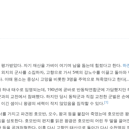
 평가받았다. 자기 재산을 가벼이 여기며 남을 돕는데 힘썼다고 한다.
하
외지의 군사를 소집하자, 고향으로 가서 5백의 강노수를 이끌고 돌아와
. 이때 원소는 중상시 고망을 비롯한 3명을 주먹으로 쳐죽였다고 한다(...
내 하내 태수로 임명되는데, 190년에 곧바로 반동탁연합군에 가담했지만
과의 교전에서 참패했다. 하지만 당시 동탁군과 직접 교전한 군벌은 손
[1]
이긴 셈이니 왕광의 세력이 작지 않았음을 짐작할 수 있다.
서를 가지고 파견된 호모반, 오수, 왕괴 등을 붙잡아 죽였는데 호모반은 
을 성토한다. 호모반의 편지를 읽은 왕광은 호모반의 어린 두 딸을 끌어
반 등을 공개처형한다. 이후 다시 고향인 태산으로 돌아가 다시 수천명의