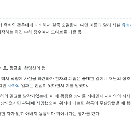
에서 유비와 관우에게 패배해서 결국 소멸한다. 다만 이름과 달리 사실
유성
 시작하는 하진 수하 장수여서 모티브를 따온 듯.
비효, 왕금호, 왕명산의 형.
 해서 낙양에 사신을 파견하자 천자의 폐립은 중대한 일이니 재난의 징조
지만
사마의
일파는 민심이 있다면서 이를 말렸다.
부하의 밀고로 발각되었는데, 이 때 왕광은 상서를 지내면서 사마의의 지시
숭상되었지만 46세에 사망했으며, 위지에 따르면 왕릉이 주살당했을 때 함
만한 자가 없고 아버지 왕릉보다 뛰어나다는 평가를 했다.