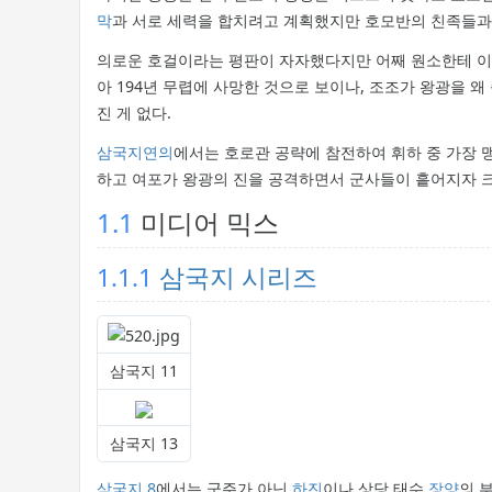
막
과 서로 세력을 합치려고 계획했지만 호모반의 친족들
의로운 호걸이라는 평판이 자자했다지만 어째 원소한테 이용
아 194년 무렵에 사망한 것으로 보이나, 조조가 왕광을 
진 게 없다.
삼국지연의
에서는 호로관 공략에 참전하여 휘하 중 가장
하고 여포가 왕광의 진을 공격하면서 군사들이 흩어지자 크
1.1
미디어 믹스
1.1.1
삼국지 시리즈
삼국지 11
삼국지 13
삼국지 8
에서는 군주가 아닌
하진
이나 상당 태수
장양
의 부