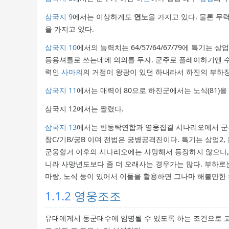
삼국지 9
에서는 이상하게도
연노
을 가지고 있다. 물론 무력
을 가지고 있다.
삼국지 10
에서의 능력치는 64/57/64/67/79에 특기는 
등용셔틀로 쓰는데에 의의를 두자. 군주로 플레이하기엔 수
력인
사마의
의 거점이 왕광이 있던 하내라서 하진의 부하장수
삼국지 11
에서는 매력이 80으로 하진군에서는 노식(81)
삼국지 12에서는 짤렸다.
삼국지 13
에서는 반동탁연합과 영웅집결 시나리오에서 군주로
창C/기B/궁B 이며 전법은 궁병공격진이다. 특기는 상업2, 
군웅할거 이후의 시나리오에는 사망해서 등장하지 않으나,
니라 사망년도보다 좀 더 오래사는 경우가는 많다. 부하로는
마랑, 노식 등이 있어서 이들을 활용하면 그나마 해볼만한 
1.1.2
영웅조조
유대에게서 동군태수에 임명될 수 있도록 하는 조건으로 