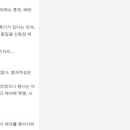
 외에는 혼란, 배반
사특기가 있다는 것과,
영웅집결 신등장 세
인지라...
 없다. 병과적성은
정되었으나 병사는 아
 재야에 학맹, 사
모가 유대를 찾아가려