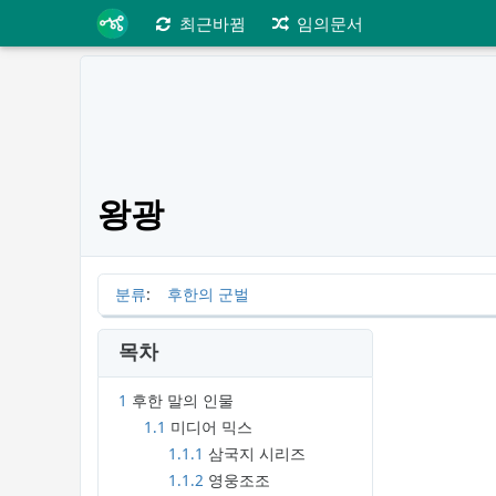
최근바뀜
임의문서
왕광
분류
:
후한의 군벌
목차
1
후한 말의 인물
1.1
미디어 믹스
1.1.1
삼국지 시리즈
1.1.2
영웅조조