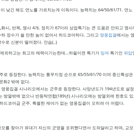
이 낮긴 해도 연노를 가르치는게 이득이다. 능력치는 64/50/61/71. 연노
상업,화시, 반목, 명사 4개. 정치가 67이라 상업특기는 큰 도움은 안되고 명
하 장수가 쓸 만한 놈이 없어서 하드코어하다. 그리고
영웅집결
에서는 
로 신분이 떨어졌다. 안습(..)
을 제외하고는 최고의 매력이기는한데...하필이면 특기가
잉여
특기인
위압
 등장한다. 능력치는 통무지정 순으로 65/55/61/70 이며 중신특성은
문화2 밖에 없다.
 영웅집결 시나리오에서는 군주로 등장한다. 사망년도가 194년도로 설
 방열밖에 없으나 반동탁연합(189년) 시나리오에는 방열외에 한호도 있고
하드코어급 군주. 특별한 재야가 없는 영웅집결이 오히려 더 어렵다.
교모를 찾아가 유대가 자신의 군영을 포위했다면서 도와달라고 하며, 교