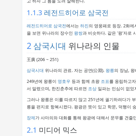
고 하자 그 틈을 노려 살해한다.
1.1.3
레전드히어로 삼국전
레전드히어로 삼국전
에서는
하진
의 영웅패로 등장. 2화
을 보면 위나라의 장수인
왕쌍
과 비슷하다. 같은 '왕'자로
2
삼국시대
위나라의 인물
王廣 (206 ~ 251)
삼국시대
위나라의 관료. 자는 공연(公淵).
왕릉
의 장남, 왕
249년에 왕릉이
영호우
등과 함께 초왕
조표
를 옹립하고자
서 말렸으며, 한진춘추에 따르면
조상
일파는 민심이 없었
그러나 왕릉은 이를 따르지 않고 251년에 궐기하려다가 
릉을 편지로 항복시켰다. 왕광은 뜻이 있고 학문, 덕행이 
장제
가 사마의와 대화를 통해 왕광에 대해서 문무를 견줄
2.1
미디어 믹스