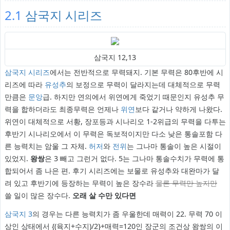
2.1
삼국지 시리즈
삼국지 12,13
삼국지 시리즈
에서는 전반적으로 무력돼지. 기본 무력은 80후반에 시
리즈에 따라
유성추
의 보정으로 무력이 달라지는데 대체적으로 무력
만큼은
문앙
급. 하지만 연의에서 위연에게 죽었기 때문인지 유성추 무
력을 합하더라도 최종무력은 언제나
위연
보다 같거나 약하게 나왔다.
위연이 대체적으로 서황, 장포등과 시나리오 1-2위급의 무력을 다투는
후반기 시나리오에서 이 무력은 독보적이지만 다소 낮은 통솔포함 다
른 능력치는 암울 그 자체.
허저
와
전위
는 그나마 통솔이 높은 시절이
있었지.
왕쌍
은 3 빼고 그런거 없다. 5는 그나마 통솔수치가 무력에 통
합되어서 좀 나은 편. 후기 시리즈에는 보물로 유성추와 대완마가 달
려 있고 후반기에 등장하는 무력이 높은 장수라
물론 무력만 높지만
쓸 일이 많은 장수다.
오래 살 수만 있다면
삼국지 3
의 경우는 다른 능력치가 좀 우울한데 매력이 22. 무력 70 이
상인 상태에서 {(육지+수지)/2}+매력=120인 장군의 조건상 왕쌍의 이