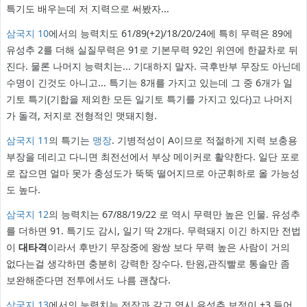
특기도 배우는데 저 지력으로 써봤자...
삼국지 10
에서의 능력치도 61/89(+2)/18/20/24에 특히 무력은 89에
유성추 2를 더해 실질무력은 91로 기본무력 92인 위연에 한끝차로 뒤
진다. 물론 나머지 능력치는... 기대하지 말자. 극후반부 무장도 아닌데
수명이 긴것도 아니고... 특기는 8개를 가지고 있는데 그 중 6개가 일
기토 특기(기합을 제외한 모든 일기토 특기를 가지고 있다)고 나머지
가 돌격, 저지로 전형적인 맷돼지형.
삼국지 11
의 특기는
맹장
. 기병적성이 A이므로 적절하게 지력 보충용
부장을 데리고 다니면 최전선에서 부상 메이커로 활약한다. 일단 포로
로 잡으면 얼마 못가 충성도가 뚝뚝 떨어지므로 아군휘하로 올 가능성
도 높다.
삼국지 12
의 능력치는 67/88/19/22 로 역시 무력만 높은 인물. 유성추
를 더하면 91. 특기도 감시, 일기 딱 2개다. 무력돼지 이긴 하지만 전법
이
대타격
이라서 후반기 무장중에 왕쌍 보다 무력 높은 사람이 거의
없다는걸 생각하면 충분히 강력한 장수다. 탄원,관직빨로 통솔만 좀
보완해준다면 전투에서도 나름 괜찮다.
삼국지 13
에서의 능력치는 전작과 같고 역시 유성추 보정이 +3 들어