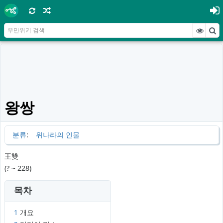
왕쌍
분류
:
위나라의 인물
王雙
(? ~ 228)
목차
1
개요