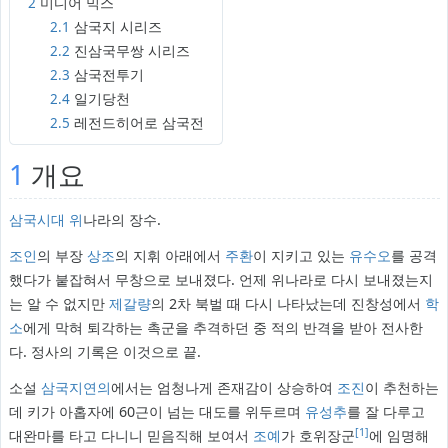
2
미디어 믹스
2.1
삼국지 시리즈
2.2
진삼국무쌍 시리즈
2.3
삼국전투기
2.4
일기당천
2.5
레전드히어로 삼국전
1
개요
삼국시대
위
나라의 장수.
조인
의 부장
상조
의 지휘 아래에서
주환
이 지키고 있는
유수오
를 공격
했다가 붙잡혀서 무창으로 보내졌다. 언제 위나라로 다시 보내졌는지
는 알 수 없지만
제갈량
의 2차 북벌 때 다시 나타났는데 진창성에서
학
소
에게 막혀 퇴각하는 촉군을 추격하던 중 적의 반격을 받아 전사한
다. 정사의 기록은 이것으로 끝.
소설
삼국지연의
에서는 엄청나게 존재감이 상승하여
조진
이 추천하는
데 키가 아홉자에 60근이 넘는 대도를 위두르며
유성추
를 잘 다루고
[1]
대완마를 타고 다니니 믿음직해 보여서
조예
가 호위장군
에 임명해