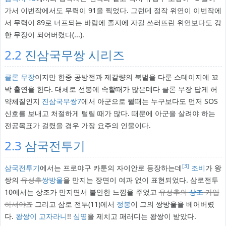
가서 이번작에서도 무력이 91을 찍었다. 그런데 정작 위연이 이번작에
서 무력이 89로 너프되는 바람에 졸지에 자길 쓰러뜨린 위연보다도 강
한 무장이 되어버렸다(...).
2.2
진삼국무쌍 시리즈
클론 무장
이지만 한중 공방전과 제갈량의 북벌을 다룬 스테이지에 꼬
박 출연을 한다. 대체로 선봉에 속할때가 많은데다 클론 무장 답게 허
약체질인지
진삼국무쌍7
에서 아군으로 뛸때는 누구보다도 먼저 SOS
신호를 보내고 처절하게 털릴 때가 많다. 때문에 아군을 살려야 하는
전공목표가 걸렸을 경우 가장 요주의 인물이다.
2.3
삼국전투기
[3]
삼국전투기
에서는 프로야구 카툰의 자이안로 등장하는데
조비
가 왕
쌍의
유성추
쌍방울
을 만지는 장면이 여과 없이 표현되었다. 삼로전투
10에서는 상조가 만지면서 불안한 느낌을 주었고
유성추의
상조
가입
하셔야죠
그리고 삼로 전투(11)에서
정봉
이 그의 쌍방울을 베어버렸
다.
왕쌍이 고자라니
!!
심영
을 제치고 패러디는 왕쌍이 받았다.