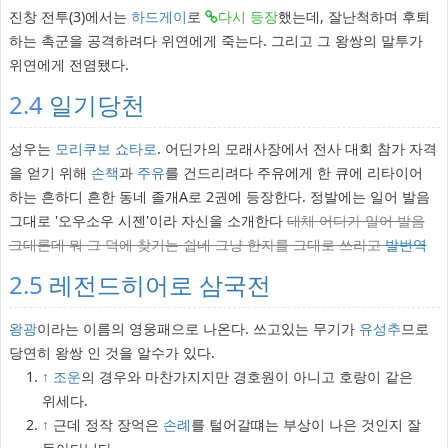
진창 전투(3)에서는
하드게이
로
다시 등장
했는데, 잘난척하며 후퇴
하는 촉군을 공격하려다 위연에게 죽는다. 그리고 그 왕쌍의 말투가
위연에게 전염됐다.
2.4
일기당천
성우는
모리쿠보 쇼타로
. 어딘가의 모래사장에서 전사 대회 참가 자격
을 얻기 위해
손책
과
주유
를 건드리려다 주유에게 한 큐에 리타이어
하는 흔하디 흔한 동네 졸개A로 2권에 등장한다. 정발에는 일어 발음
그대로 '오우소우 시젠'이라 자신을 소개한다
대체 어디가 일어 발음
그대론데 뭐 그 덕에 찾기는 쉽네 그냥 한자를 그대로 쓰라고
발번역
2.5
레전드히어로 삼국전
왕광
이라는 이름의 영웅패으로 나온다. 쓰고있는 무기가
유성추
므로
당연히 왕쌍 인 것을 알수가 있다.
↑
조운
의 경우와 마찬가지지만 경호원이 아니고 호랑이 같은
위세다.
↑
근데 정작 장억은
손례
를 털어갈떄는 부상이 나은 것인지 잘