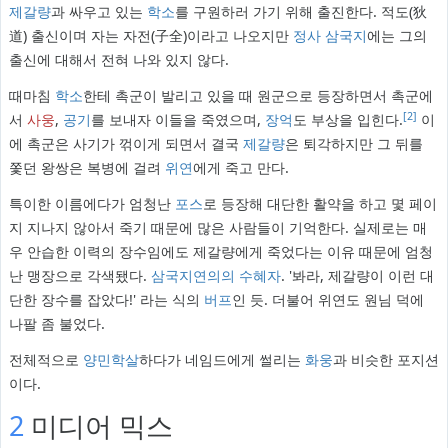
제갈량
과 싸우고 있는
학소
를 구원하러 가기 위해 출진한다. 적도(狄
道) 출신이며 자는 자전(子全)이라고 나오지만
정사 삼국지
에는 그의
출신에 대해서 전혀 나와 있지 않다.
때마침
학소
한테 촉군이 발리고 있을 때 원군으로 등장하면서 촉군에
[2]
서
사웅
,
공기
를 보내자 이들을 죽였으며,
장억
도 부상을 입힌다.
이
에 촉군은 사기가 꺾이게 되면서 결국
제갈량
은 퇴각하지만 그 뒤를
쫓던 왕쌍은 복병에 걸려
위연
에게 죽고 만다.
특이한 이름에다가 엄청난
포스
로 등장해 대단한 활약을 하고 몇 페이
지 지나지 않아서 죽기 때문에 많은 사람들이 기억한다. 실제로는 매
우 안습한 이력의 장수임에도 제갈량에게 죽었다는 이유 때문에 엄청
난 맹장으로 각색됐다.
삼국지연의의 수혜자
. '봐라, 제갈량이 이런 대
단한 장수를 잡았다!' 라는 식의
버프
인 듯. 더불어 위연도 원님 덕에
나팔 좀 불었다.
전체적으로
양민학살
하다가 네임드에게 썰리는
화웅
과 비슷한 포지션
이다.
2
미디어 믹스