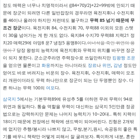
정도 매력은 너무나 치명적이라서 {(84+70)/2}+22=99밖에 안되기 때
문에 장군이 되려면 다른 일반잡장의 경우라면 육전지휘나 수전지휘
를 46이나 올려야 하지만 저런데도 불구하고
무력 85 넘기 때문에 무
조건 장군
이다. 육전지휘 84, 수전지휘 70, 무력88 이외의 모든 스텟
이 30을 넘어가는 게 한 개도 없다. 육지84 수지70 무력88 지력21 정
치20 매력29에 야망8 운7 냉정5 용맹8이다.
이녀석을 죽인 위연의 용
맹이 7
당장 왕쌍의 능력치에 육전지휘와 무력의 위치를 바꾸면 장군
이 되지 못한다. 군소군주라면 주력장수로 쓰일만하지만
킹왕짱
조운
을 얻으면 물론이고
화웅
까지는 아니더라도
장료
나
위연
,
감녕
정도만
얻어도 바로 버려지는 비운의 장수. 육전지휘, 수전지휘, 매력이 모조
리 개판이더라도 무력 하나만으로 장군이 되는 단 두명뿐인 장수. 다
른 하나는 무력 100의
여포
다.
삼국지 5
에서는 기본무력89에 유성추 5를 더하면 무려 무력이 94로
위연과 동일하다. 통솔 역할을 무력이 대신하는 삼국지 5인만큼 정공
법으로는 강력하지만 문제는 나머지 능력치가 10~20대.. 특히 지력이
18이기 때문에 전장에선 책략에 샌드백이 되어버린다. 진형은 2개밖
에 없지만 추행/봉시라 나쁘지 않고, 무쌍,분기,원시, 속공등의 좋은 특
기를 배우니 책략만 어떻게 피해서 잘 굴려보자. 특이하게 내분, 혼란