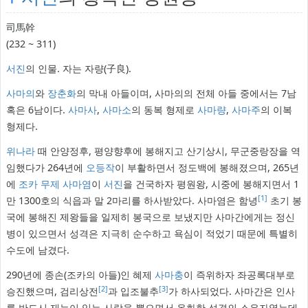
司馬幹
(232 ~ 311)
서진
의 인물. 자는 자량(子良).
사마의
와
장춘화
의 막내 아들이며, 사마의의 전체 아들 중에서는 7남
혹은 6남이다.
사마사
,
사마소
의 동복 형제로
사마량
,
사마주
의 이복
형제다.
위나라
때 안양정후, 평양향후에 봉해지고 산기상시, 무군중랑장을 역
임했다가 264년에
오등작
이 부활하면서 정도백에 봉해졌으며, 265년
에
조카
무제
사마염
이
서진
을 건국하자 평원왕, 시중에 봉해지면서 1
[1]
만 1300호의 식읍과 말 2마리를 하사받았다. 사마염은 함녕
초기 봉
국에 봉해진 제왕들을 일제히 봉국으로 보냈지만 사마간에게는 정신
병이 있으면서 성격은 지극히 순수하고 욕심이 적었기 때문에 특별히
수도에 남겼다.
290년에 종손(조카의 아들)인 혜제
사마충
이 즉위하자 좌공록대부로
[2]
[3]
승진했으며, 검리상전
과 입조불추
가 하사되었다. 사마간은 인사
를 반드시 재능이 있는 사람을 뽑으면서 온화한 성격의 소유자였는데,