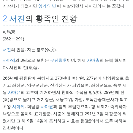
기상시가 되었지만
영가의 난
때 피살되면서 사마간의 대는 끊겼다.
2
서진
의 황족인 진왕
司馬柬
(262 ~ 291)
서진
의 인물. 자는 홍도(弘度).
사마염
의 3남으로 모친은
무원황후
이며, 혜제
사마충
의 동복 형제이
다. 서진의 진(秦)왕.
265년에 평원왕에 봉해지고 270년에 여남왕, 277년에 남양왕으로 옮
기고 좌장군, 영우군장군, 산기상시가 되었으며, 좌장군으로 숙부 제
왕
사마유
의 고부에 기거하면서 천하의 주목을 받았다. 289년에 진
(秦)왕으로 옮기고 거기장군, 서융교위, 가절, 도독관중제군사가 되고
초왕
사마위
, 회남왕
사마윤
과 함께 부임했으며, 형 혜제가 즉위하자
낙양으로 돌아와 표기장군, 시중에 봉해지고 291년 3월 대장군이 되
었지만 그 해 9월 14일에 훙서하고 시호는 헌(獻)이라서 모두 더하여
진헌왕이다.