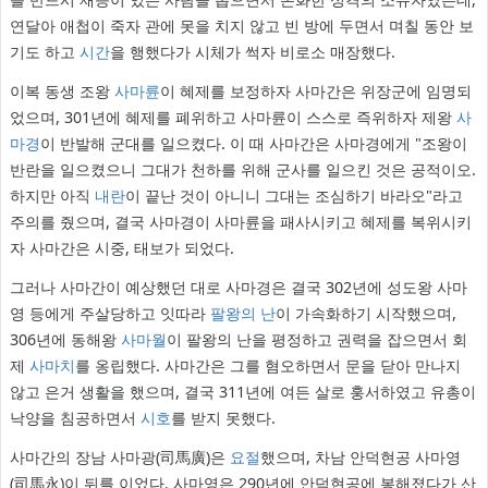
연달아 애첩이 죽자 관에 못을 치지 않고 빈 방에 두면서 며칠 동안 보
기도 하고
시간
을 행했다가 시체가 썩자 비로소 매장했다.
이복 동생 조왕
사마륜
이 혜제를 보정하자 사마간은 위장군에 임명되
었으며, 301년에 혜제를 폐위하고 사마륜이 스스로 즉위하자 제왕
사
마경
이 반발해 군대를 일으켰다. 이 때 사마간은 사마경에게 "조왕이
반란을 일으켰으니 그대가 천하를 위해 군사를 일으킨 것은 공적이오.
하지만 아직
내란
이 끝난 것이 아니니 그대는 조심하기 바라오"라고
주의를 줬으며, 결국 사마경이 사마륜을 패사시키고 혜제를 복위시키
자 사마간은 시중, 태보가 되었다.
그러나 사마간이 예상했던 대로 사마경은 결국 302년에 성도왕 사마
영 등에게 주살당하고 잇따라
팔왕의 난
이 가속화하기 시작했으며,
306년에 동해왕
사마월
이 팔왕의 난을 평정하고 권력을 잡으면서 회
제
사마치
를 옹립했다. 사마간은 그를 혐오하면서 문을 닫아 만나지
않고 은거 생활을 했으며, 결국 311년에 여든 살로 훙서하였고 유총이
낙양을 침공하면서
시호
를 받지 못했다.
사마간의 장남 사마광(司馬廣)은
요절
했으며, 차남 안덕현공 사마영
(司馬永)이 뒤를 이었다. 사마영은 290년에 안덕현공에 봉해졌다가 산