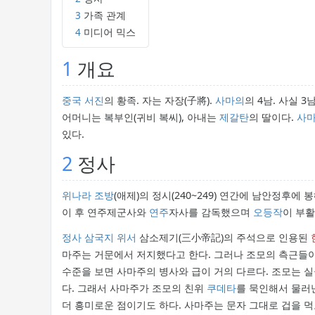
3
가족 관계
4
미디어 믹스
1
개요
중국
서진
의 황족. 자는 자장(子將).
사마의
의 4남. 사실 
어머니는 복부인(귀비 복씨), 아내는
제갈탄
의 딸이다.
사
있다.
2
정사
위나라
조방
(애제)의 정시(240~249) 연간에 남안정후
이 후 연주제군사와
연주
자사를 감독했으며
오등작
이 부
정사 삼국지
위서
삼소제기(三小帝記)의 주석으로 인용된
마주는 거문에서 저지했다고 한다. 그러나 조모의 측근들이 
수준을 보면 사마주의 병사와 급이 거의 다르다. 조모는 
다. 그래서 사마주가 조모의 친위
쿠데타
를 묵인해서 물러난
더 흥미로운 점이기도 하다. 사마주는 문자 그대로 겁을 