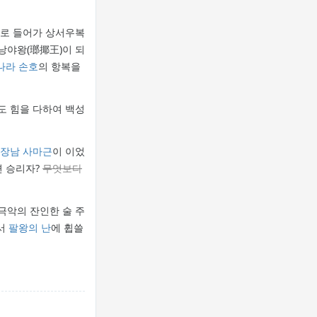
으로 들어가 상서우복
 낭야왕(瑯揶王)이 되
나라
손호
의 항복을
도 힘을 다하여 백성
장남
사마근
이 이었
면 승리자?
무엇보다
극악의 잔인한 술 주
해서
팔왕의 난
에 휩쓸