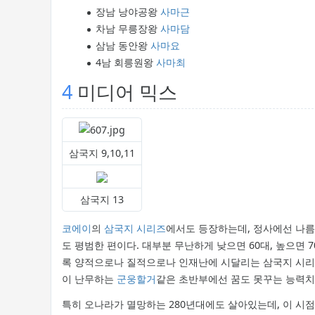
장남 낭야공왕
사마근
차남 무릉장왕
사마담
삼남 동안왕
사마요
4남 회릉원왕
사마최
4
미디어 믹스
삼국지 9,10,11
삼국지 13
코에이
의
삼국지 시리즈
에서도 등장하는데, 정사에선 나름
도 평범한 편이다. 대부분 무난하게 낮으면 60대, 높으면 
록 양적으로나 질적으로나 인재난에 시달리는 삼국지 시리즈
이 난무하는
군웅할거
같은 초반부에선 꿈도 못꾸는 능력치로도
특히 오나라가 멸망하는 280년대에도 살아있는데, 이 시점에