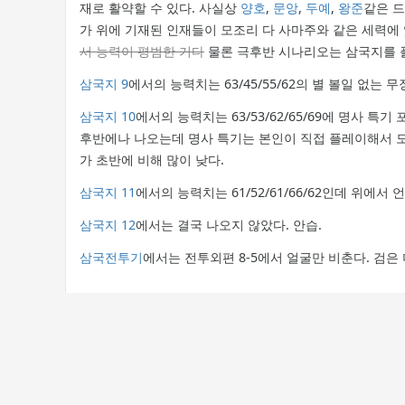
재로 활약할 수 있다. 사실상
양호
,
문앙
,
두예
,
왕준
같은 드
가 위에 기재된 인재들이 모조리 다 사마주와 같은 세력에 있
서 능력이 평범한 거다
물론 극후반 시나리오는 삼국지를 
삼국지 9
에서의 능력치는 63/45/55/62의 별 볼일 없는 무
삼국지 10
에서의 능력치는 63/53/62/65/69에 명사 특
후반에나 나오는데 명사 특기는 본인이 직접 플레이해서 도
가 초반에 비해 많이 낮다.
삼국지 11
에서의 능력치는 61/52/61/66/62인데 위에
삼국지 12
에서는 결국 나오지 않았다. 안습.
삼국전투기
에서는 전투외편 8-5에서 얼굴만 비춘다. 검은