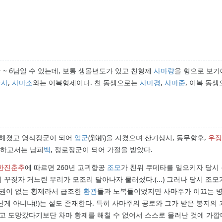
3남 ~ 6남일 수 있는데, 보통 생몰년도가 있고 친형제
사마량
을 형으로 보기
마사
,
사마소
와는 이복형제이다. 친 동생으로는
사마경
,
사마준
, 이복 동
에 봉해졌고 영삭장군이 되어
업군
(鄴郡)을 지켰으며 산기상시, 동무향후,
우장
활하고서는 남피
백
, 정로장군이 되어 가절을 받았다.
한진춘추
에 따르면 260년 고귀향공
조모
가 친위 쿠데타를 일으키자 당시
꾸짖자 거느린 무리가 모조리 달아나자 물러섰다.(...) 그러나 당시 조
실권이 없는 황제라서 급조한
환관
들과 노복들이었지만 사마주가 이끄는 
게 아니냐(!)는 설도 존재한다. 특히 사마주의 공로와 그가 받은 봉지의
먹고 도망갔다기보단 차마 황제를 해칠 수 없어서 스스로 물러난 것에 가깝