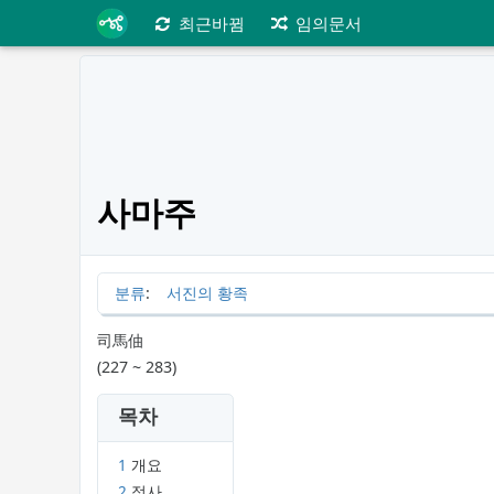
최근바뀜
임의문서
사마주
분류
:
서진의 황족
司馬伷
(227 ~ 283)
목차
1
개요
2
정사