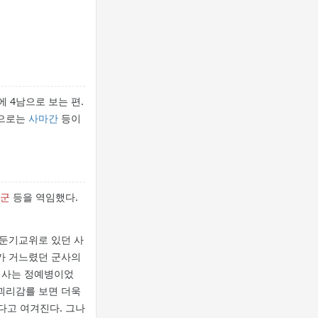
에 4남으로 보는 편.
생으로는
사마간
등이
군
등을 역임했다.
 둔기교위로 있던 사
모가 거느렸던 군사의
병사는 정예병이었
 괴리감를 보면 더욱
다고 여겨진다. 그나