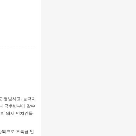
도 평범하고, 능력치
나 극후반부에 갈수
점이 돼서 먼치킨들
 안되므로 초특급 인