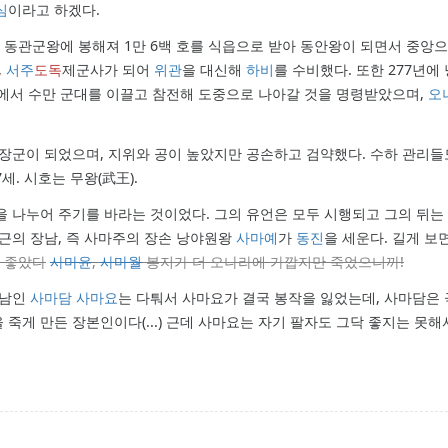
심
이라고 하겠다.
 동관군왕에 봉해져 1만 6백 호를 식읍으로 받아 동안왕이 되면서 중앙
,
서주
도독
제군사가 되어
위관
을 대신해
하비
를 수비했다. 또한 277년에
에서 수만 군대를 이끌고 참전해 도중으로 나아갈 것을 명령받았으며,
오
대장군이 되었으며, 지위와 공이 높았지만 공손하고 검약했다. 수하 관리들
세. 시호는 무왕(武王).
을 나누어 주기를 바라는 것이었다. 그의 유언은 모두 시행되고 그의 뒤는
근의 장남, 즉 사마주의 장손 낭야원왕
사마예
가
동진
을 세운다. 길게 보
 좋았다
사마윤
,
사마월
봉지가 더 오나라에 가깝지만 죽었으니까!
삼남인
사마담
사마요
는 다퉈서 사마요가 결국 봉작을 잃었는데, 사마담은 
을 죽게 만든 장본인이다(...) 근데 사마요는 자기 팔자도 그닥 좋지는 못