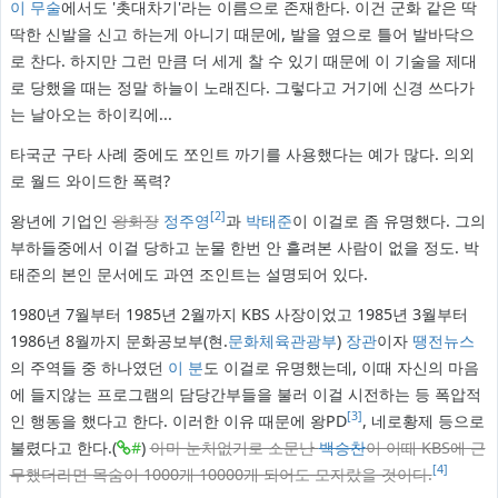
이 무술
에서도 '촛대차기'라는 이름으로 존재한다. 이건 군화 같은 딱
딱한 신발을 신고 하는게 아니기 때문에, 발을 옆으로 틀어 발바닥으
로 찬다. 하지만 그런 만큼 더 세게 찰 수 있기 때문에 이 기술을 제대
로 당했을 때는 정말 하늘이 노래진다. 그렇다고 거기에 신경 쓰다가
는 날아오는 하이킥에...
타국군 구타 사례 중에도 쪼인트 까기를 사용했다는 예가 많다. 의외
로 월드 와이드한 폭력?
[2]
왕년에 기업인
왕회장
정주영
과
박태준
이 이걸로 좀 유명했다. 그의
부하들중에서 이걸 당하고 눈물 한번 안 흘려본 사람이 없을 정도. 박
태준의 본인 문서에도 과연 조인트는 설명되어 있다.
1980년 7월부터 1985년 2월까지 KBS 사장이었고 1985년 3월부터
1986년 8월까지 문화공보부(현.
문화체육관광부
)
장관
이자
땡전뉴스
의 주역들 중 하나였던
이 분
도 이걸로 유명했는데, 이때 자신의 마음
에 들지않는 프로그램의 담당간부들을 불러 이걸 시전하는 등 폭압적
[3]
인 행동을 했다고 한다. 이러한 이유 때문에 왕PD
, 네로황제 등으로
불렸다고 한다.(
#
)
아마 눈치없기로 소문난
백승찬
이 이때 KBS에 근
[4]
무했더라면 목숨이 1000개 10000개 되어도 모자랐을 것이다.