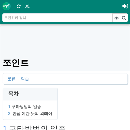
쪼인트
분류
:
악습
목차
1
구타방법의 일종
2
'만남'이란 뜻의 외래어
1
구타방법의 일종