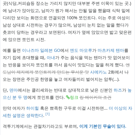
곳(식당,커피숍등 장소는 가리지 않지만 대부분 주변 이목이 있는 곳.)
에 남녀가 앉아있고, 남자가 뭔가 해서는 안될 말을 했을때 식탁 밑에
다리만 보이는 화면으로 연결되면 100% 쪼인트다. 이는 주로 여성이
남성 상대로 시전하는 경우가 많으며, 남성이 눈치 없는 말을 했다가
츳코미 당하는 경우라고 보면된다. 여자가 옆에 앉았으면 밟고 맞은편
에 앉으면 쪼인트 시전.
예를 들면
이나즈마 일레븐 GO
에서
엔도 마모루
가
마츠카제 텐마
를
자기 집에 초대했을 때,
아내
가 주는 음식을 먹는 텐마가 맛 없어보이
는 반응을 보이자 쪼인트를 까서 음식이 맛있다는 말을 하게 했다.
엔
도님이 제자에게 쪼인트까게 만드는 무서운 맛
사에카노
2화에서 나
오는 장면은 주인공 한명을 놓고 여자들끼리 벌어지는 암투(...).
단,
덴마
에서는 클리셰와는 반대로 상대적으로 낮은 신분인
하즈
가
높
으신 분
두 명
에게 쪼인트를 깐다.
링크
킹 메이커의 조건
만약 여자가
하이힐
혹은 뾰족한 구두로 이걸 시전하면...
더 이상의 자
[1]
세한 설명은 생략한다
.
격투기계에서는 관절차기라고도 부르며,
이게 기본인 무술이 있다.