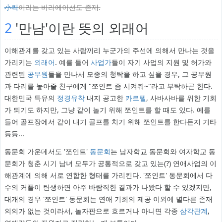
小킥
이라는 바리에이션도 존재.
2
'만남'이란 뜻의 외래어
이해관계를 갖고 있는 사람끼리 누군가의 주선에 의해서 만나는 것을
가리키는
외래어
. 예를 들어
사업가
들이 자기 사업의 지원 및 허가와
관련된
공무원
들을 만나서 모종의 청탁을 하고 싶을 경우, 그 공무원
과 다리를 놓아줄 친구에게 "쪼인트 좀 시켜줘~"라고 부탁하곤 한다.
대한민국 특유의
정경유착
내지 공고한
카르텔
, 사바사바를 위한 기회
가 되기도 하지만, 그냥 같이 놀기 위해 쪼인트를 할 때도 있다. 예를
들어 골프장에서 같이 내기 골프를 치기 위해 쪼인트를 한다든지 기타
등등...
동문회 가운데서도 '쪼인트'
동문회
는 남자학교 동문회와 여자학교 동
문회가 청춘 시기 남녀 모두가 공통적으로 갖고 있는(?) 연애사업의 이
해관계에 의해 서로 연합한 형태를 가리킨다. '쪼인트' 동문회에서 다
수의 커플이 탄생하면 아주 바람직한 결과가 나왔다 할 수 있겠지만,
대개의 경우 '쪼인트' 동문회는 연애 기회의 제공 이외에 별다른 존재
의의가 없는 것이라서, 놀자판으로 흐르거나 아니면 각종
삼각관계
,