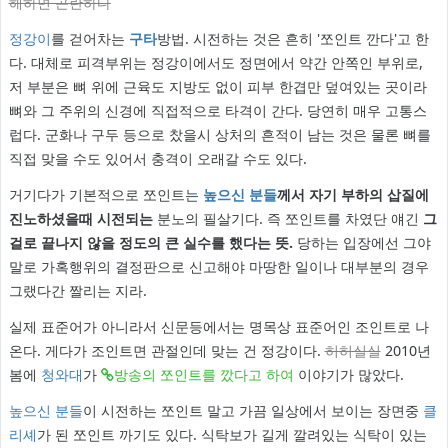
해하면 곤란하다
정강이
를 걷어차는
구타
방법. 시전하는 것은 흔히 '쪼인트 깐다'고 한
다. 대체로 피격부위는 정강이에서도 정면에서 약간 안쪽인 부위로,
저 부분은 뼈 위에 근육도 지방도 없이 피부 한겹만 덮여있는 곳이라
뼈와 그 주위의 신경에 직접적으로 타격이 간다. 당연히 매우 고통스
럽다. 군화나 구두 등으로 찼을시 상처의 흔적이 남는 것은 물론 뼈를
직접 맞을 수도 있어서 충격이 오래갈 수도 있다.
거기다가 기본적으로 쪼인트는
높으신 분들
께서 자기 부하의 삽질에
진노하셨을때 시전되는
분노의 필살기다. 즉 쪼인트를 차였단 얘긴
그
걸로 끝나지 않을 정도의 큰 실수를 했다는 뜻.
당하는 입장에선 그야
말로 가혹행위의 결정판으로 신고해야 마땅한 일이나 대부분의 경우
그랬다간 짤리는 지라.
실제 표준어가 아니라서 신문등에서는 명목상 표준어인 조인트로 나
온다. 게다가 조인트면 관절인데 맞는 건 정강이다.
허허실실
2010년
봄에
청와대
가
방송의 쪼인트를 깠다고 하여
이야기가 많았다.
높으신 분들
이 시전하는 쪼인트 말고 가끔 일상에서 보이는 장면중
클
리셰
가 된 쪼인트 까기도 있다. 식탁보가 길게 깔려있는 식탁이 있는