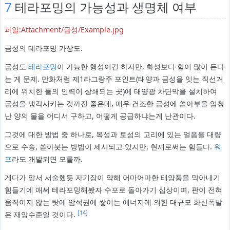
7
테라포밍의 가능성과 생명체 여부
파일:Attachment/금성/Example.jpg
금성의 테라포밍 가상도.
금성도
테라포밍
이 가능한 행성이긴 하지만, 화성보다 힘이 많이 든다
는 게 문제. 만화처럼 제1라그랑주 포인트(태양과 금성을 잇는 직선거
리에 위치한 둘의 인력이 상쇄되는 곳)에 태양광 차단막을 설치하여
금성을 냉각시키는 것까진 좋은데, 매우 건조한 금성에 쏟아부을 엄청
난 양의 물을 어디서 구하고, 어떻게 공급하냐는게 난관이다.
그것에 대한 방법 중 하나로, 목성과 토성의 고리에 있는 얼음을 대량
으로 수송, 쏟아붓는 방법이 제시되고 있지만, 현재로써는 힘들다.
워
프
라도 개발되면 모를까.
게다가 앞서 서술했듯 자기장이 약해 어마어마한 태양풍을 막아내기
힘들기에 애써 테라포밍해봤자 수포로 돌아가기 십상이며, 판이 전혀
움직이지 않는 탓에 암석권에 쌓이는 에너지에 의한 대규모 화산폭발
[14]
은 재앙수준일 것이다.