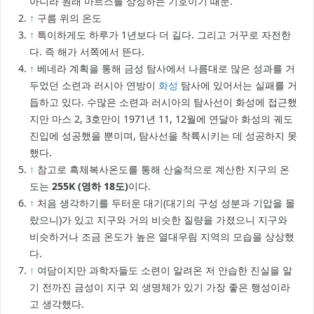
아니라 원래 마르스를 상징하는 기호이기 때문.
↑
구름 위의 온도
↑
특이하게도 하루가 1년보다 더 길다. 그리고 거꾸로 자전한
다. 즉 해가 서쪽에서 뜬다.
↑
베네라 계획을 통해 금성 탐사에서 나름대로 많은 성과를 거
두었던 소련과 러시아 연방이
화성
탐사에 있어서는 실패를 거
듭하고 있다. 수많은 소련과 러시아의 탐사선이 화성에 접근했
지만 마스 2, 3호만이 1971년 11, 12월에 연달아 화성의 궤도
진입에 성공했을 뿐이며, 탐사선을 착륙시키는 데 성공하지 못
했다.
↑
참고로 흑체복사온도를 통해 산술적으로 계산한 지구의 온
도는
255K (영하 18도)
이다.
↑
처음 생각하기를 두터운 대기(대기의 구성 성분과 기압을 몰
랐으니)가 있고 지구와 거의 비슷한 질량을 가졌으니 지구와
비슷하거나 조금 온도가 높은 열대우림 지역의 모습을 상상했
다.
↑
여담이지만 과학자들도 소련이 알려온 저 안습한 진실을 알
기 전까진 금성이 지구 외 생명체가 있기 가장 좋은 행성이라
고 생각했다.