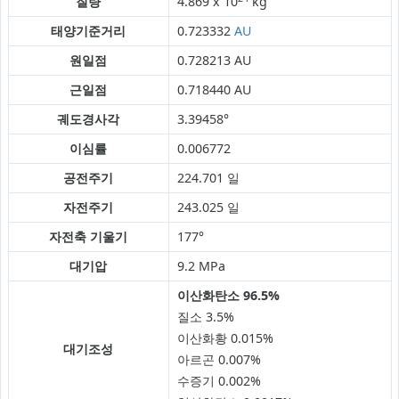
질량
4.869 x 10
kg
태양기준거리
0.723332
AU
원일점
0.728213 AU
근일점
0.718440 AU
궤도경사각
3.39458°
이심률
0.006772
공전주기
224.701 일
자전주기
243.025 일
자전축 기울기
177°
대기압
9.2 MPa
이산화탄소 96.5%
질소 3.5%
이산화황 0.015%
대기조성
아르곤 0.007%
수증기 0.002%