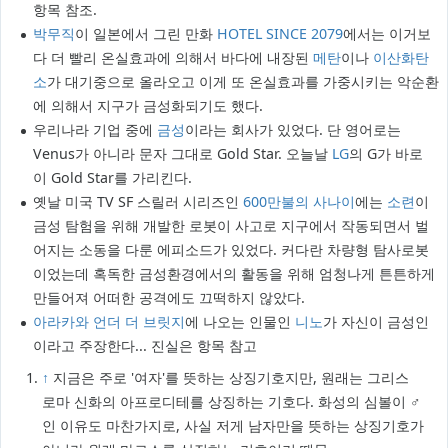
항목 참조.
박무직
이 일본에서 그린 만화
HOTEL SINCE 2079
에서는 이거보
다 더 빨리 온실효과에 의해서 바다에 내장된
메탄
이나
이산화탄
소
가 대기중으로 올라오고 이게 또 온실효과를 가중시키는 악순환
에 의해서 지구가 금성화되기도 했다.
우리나라 기업 중에
금성
이라는 회사가 있었다. 단 영어로는
Venus가 아니라 문자 그대로 Gold Star. 오늘날
LG
의 G가 바로
이 Gold Star를 가리킨다.
옛날 미국 TV SF 스릴러 시리즈인
600만불의 사나이
에는
소련
이
금성 탐험을 위해 개발한 로봇이 사고로 지구에서 작동되면서 벌
어지는 소동을 다룬 에피소드가 있었다. 커다란 차량형 탐사로봇
이었는데 혹독한 금성환경에서의 활동을 위해 엄청나게 튼튼하게
만들어져 어떠한 공격에도 끄떡하지 않았다.
아라카와 언더 더 브릿지
에 나오는 인물인
니노
가 자신이 금성인
이라고 주장한다... 진실은 항목 참고
↑
지금은 주로 '여자'를 뜻하는 상징기호지만, 원래는 그리스
로마 신화의 아프로디테를 상징하는 기호다. 화성의 심볼이 ♂
인 이유도 마찬가지로, 사실 저게 남자만을 뜻하는 상징기호가