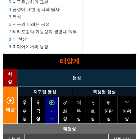
3
지구온난화의 표본
4
금성에 대한 생각과 탐사
5
특성
6
지구의 미래는 금성
7
테라포밍의 가능성과 생명체 여부
8
식 현상
9
미디어에서의 등장
태양계
항
행성
성
지구형 행성
목성형 행성
☉
☿
♀
⊕
♂
♃
♄
♅
♆
태양
수
금
지
화
목
토
천왕
해왕
성
성
구
성
성
성
성
성
왜행성
소행성
산란 분포