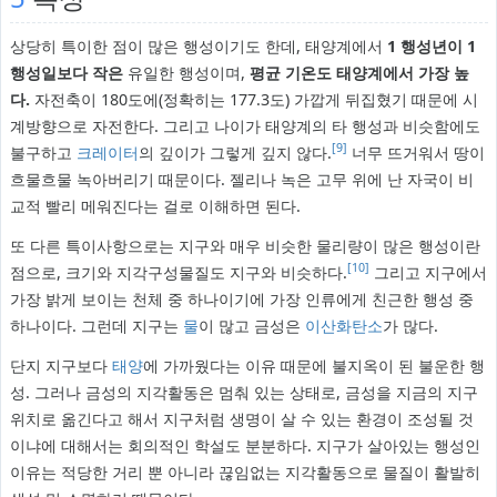
상당히 특이한 점이 많은 행성이기도 한데, 태양계에서
1 행성년이 1
행성일보다 작은
유일한 행성이며,
평균 기온도 태양계에서 가장 높
다.
자전축이 180도에(정확히는 177.3도) 가깝게 뒤집혔기 때문에 시
계방향으로 자전한다. 그리고 나이가 태양계의 타 행성과 비슷함에도
[9]
불구하고
크레이터
의 깊이가 그렇게 깊지 않다.
너무 뜨거워서 땅이
흐물흐물 녹아버리기 때문이다. 젤리나 녹은 고무 위에 난 자국이 비
교적 빨리 메워진다는 걸로 이해하면 된다.
또 다른 특이사항으로는 지구와 매우 비슷한 물리량이 많은 행성이란
[10]
점으로, 크기와 지각구성물질도 지구와 비슷하다.
그리고 지구에서
가장 밝게 보이는 천체 중 하나이기에 가장 인류에게 친근한 행성 중
하나이다. 그런데 지구는
물
이 많고 금성은
이산화탄소
가 많다.
단지 지구보다
태양
에 가까웠다는 이유 때문에 불지옥이 된 불운한 행
성. 그러나 금성의 지각활동은 멈춰 있는 상태로, 금성을 지금의 지구
위치로 옮긴다고 해서 지구처럼 생명이 살 수 있는 환경이 조성될 것
이냐에 대해서는 회의적인 학설도 분분하다. 지구가 살아있는 행성인
이유는 적당한 거리 뿐 아니라 끊임없는 지각활동으로 물질이 활발히