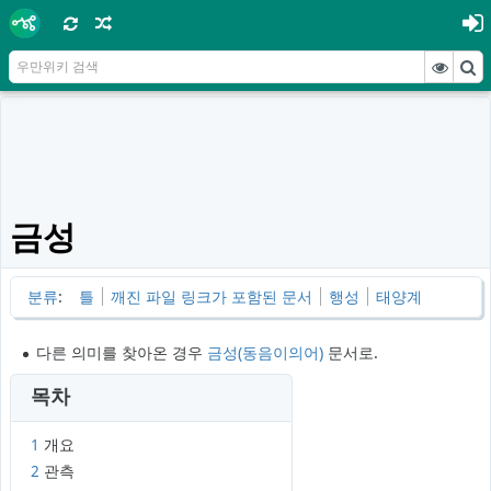
금성
분류
:
틀
깨진 파일 링크가 포함된 문서
행성
태양계
다른 의미를 찾아온 경우
금성(동음이의어)
문서로.
목차
1
개요
2
관측