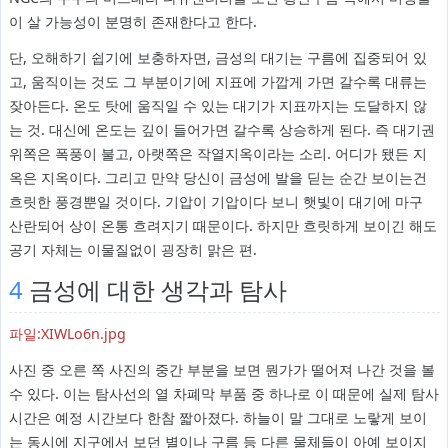
이 살 가능성이 분명히 존재한다고 한다.
단, 오해하기 쉽기에 보충하자면, 금성의 대기는 구름에 집중되어 있
고, 움직이는 것도 그 부분이기에 지표에 가깝게 가면 갈수록 대류는
잦아든다. 온도 탓에 움직일 수 있는 대기가 지표까지는 도달하지 않
는 것. 대신에 온도는 깊이 들어가면 갈수록 상승하게 된다. 즉 대기권
위쪽은 폭풍이 불고, 아랫쪽은 작열지옥이라는 소리. 어디가 됐든 지
옥은 지옥이다. 그리고 만약 당신이 금성에 발을 딛는 순간 보이는건
흐릿한 풍경뿐일 것이다. 기압이 기압이다 보니 햇빛이 대기에 마구
산란되어 상이 온통 흐려지기 때문이다. 하지만 흐릿하게 보이긴 해도
공기 자체는 이물질없이 굉장히 맑은 편.
4
금성에 대한 생각과 탐사
파일:XIWLo6n.jpg
사진 중 오른 쪽 사진의 중간 부분을 보면 뭔가가 떨어져 나간 것을 볼
수 있다. 이는 탐사선의 열 차폐막 부품 중 하나로 이 때문에 실제 탐사
시간은 예정 시간보다 한참 짧아졌다. 하늘이 말 그대로 노랗게 보이
는 동시에 지구에서 보던 별이나 구름 등 다른 물체들이 아예 보이지