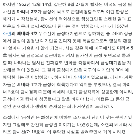
하지만 1962년 12월 14일, 같은해 8월 27월에 발사된 미국의 금성 탐
사선인
마리너 2호
가 금성에 최초로 근접비행함으로써 이런 환상은
깨지기 시작했는데, 탐사선이 적외선으로 행성표면을 스캔한 결과 표
면온도가 무려 섭씨 450도나 된다는 것이 밝혀졌다. 게다가 1967년
소련
의
베네라 4호
우주선이 금성대기권으로 강하하던 중 24km 상공
에서 금성의 엄청난 대기압을 견디지 못해 폭발함으로써 행성의 환경
이 얼마나 가혹한지 알게 되었다. 사실 같은 해에 미국에서도
마리너 5
호
탐사선을 금성으로 접근비행시켜서 탐사선이 금성 뒷면으로 통과
할 때 나타나는 탐사선 전파강도 변화를 측정하여서 금성대기압을 계
산해본 적이 있었다. 그 결과 금성대기압은 지구의 대기압의 90배에
해당한다는 것이 밝혀졌다. 하지만 때가
냉전
이었으므로, 러시아 과학
자들은 베네라 4호가 금성에 착륙했다고 억지를 부렸으나, 결국 마리
너 5호의 탐사결과 때문에 베네라 4호가 금성착륙에 성공한게 아니라,
금성대기권 탐사에 성공했다고 말을 바꿔야 했다. 어쨌든 그 동안 금
성인 존재설이나 생명체 존재설은 죄다 거짓임이 드러났다.
소설에서 '금성인'은 화성인에 비하여 소재로서 관심이 낮은 분위기였
지만 그럼에도 간간히 금성인 이야기는 나왔었는데, 소련의 베네라 시
리즈 탐사선(7~16호)이 이 추악한 사실을 밝혀주면서 거의 사라졌