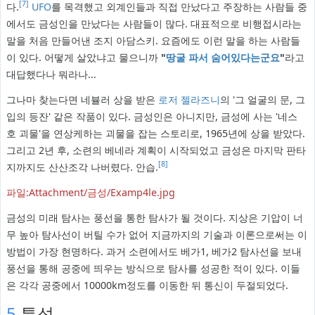
[7]
다.
UFO
를 목격했고 외계인들과 직접 만났다고 주장하는 사람들 중
에서도 금성인을 만났다는 사람들이 많다. 대표적으로 비행접시라는
말을 처음 만들어낸 조지 아담스키. 요즘에도 이런 말을 하는 사람들
이 있다. 어떻게 살았냐고 물으니까
"
땅굴 파서 숨어있다는군요
"
라고
대답했다나 뭐라나...
그나마 찾는다면 네뷸러 상을 받은
로저 젤라즈니
의 '그 얼굴의 문, 그
입의 등잔' 같은 작품이 있다. 금성인은 아니지만, 금성에 사는 '네스
호 괴물'을 연상케하는 괴물을 잡는 스토리로, 1965년에 상을 받았다.
그리고 2년 후, 소련의 베네라 계획이 시작되었고 금성은 마지막 판타
[8]
지까지도 산산조각 나버렸다. 안습.
파일:Attachment/금성/Examp4le.jpg
금성의 미래 탐사는 풍선을 통한 탐사가 될 것이다. 지상은 기압이 너
무 높아 탐사선이 버틸 수가 없어 지금까지의 기술과 이론으로써는 이
방법이 가장 현명하다. 과거 소련에서도 베가1, 베가2 탐사선을 보내
풍선을 통해 공중에 띄우는 방식으로 탐사를 성공한 적이 있다. 이들
은 각각 공중에서 10000km정도를 이동한 뒤 통신이 두절되었다.
5
특성