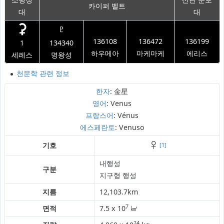
카이퍼 벨트
대
대
⚳
♇
136108
136472
136199
1
134340
하우메아
마케마케
에리스
세레스
명왕성
천문학 관련 정보
한자
: 金星
영어
: Venus
프랑스어
: Vénus
에스페란토
: Venuso
♀
기호
[1]
내행성
구분
지구형 행성
지름
12,103.7km
7
면적
7.5 x 10
㎢
24