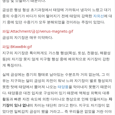
생성 및 소멸하기 때문이다.
금성은 행성 형성 초기과정에서 태양에 가까워서 냉각이 느렸고 대기
중의 수증기가 바다가 되어 떨어지기 전에 태양의 강력한
자외선
에 대
기 중에 있던 수증기가 모두 분해되었을 것이라는 주장이 있었다.
파일:Attachment/금성/venus-magneto.gif
금성의 자기장은 매우 미약하다.
파일:BKwwB4r.gif
지구의 자기장은 특이하게도 가스형 행성(목성, 토성, 천왕성, 해왕성
등)의 자기장 못지 않게 지구형 행성 중에 예외적으로 자기장이 강한
게 특징이다.
실제 금성에는 증기의 형태로 남아있는 수분조차 거의 없는데, 그 이
유는 지구와는 달리 금성의 자전이 워낙 느려 자기장이 별로 형성되지
못한 탓에 태양에서 뿜어져 나오는
태양풍
을 막아내지 못했기 때문이
다. 태양풍은 대전 입자로 구성되어 있기 때문에 액체성 외핵의 대류
활동과 빠른 자전 속도에 의한 다이나모 현상으로 인해 만들어지는
자
기장이 있냐 없냐
의 차이는 대단히 크다고 한다. 지구도 자기장이 없
었다면 일찌감치 금성이 됐을 거라고... 즉 우리들은 없었을 거란 이야