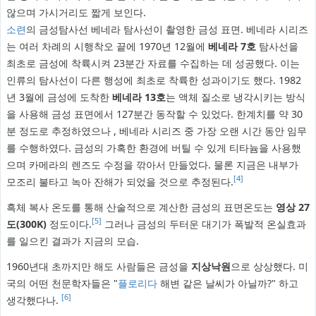
않으며 가시거리도 짧게 보인다.
소련
의 금성탐사선 베네라 탐사선이 촬영한 금성 표면. 베네라 시리즈
는 여러 차례의 시행착오 끝에 1970년 12월에
베네라 7호
탐사선을
최초로 금성에 착륙시켜 23분간 자료를 수집하는 데 성공했다. 이는
인류의 탐사선이 다른 행성에 최초로 착륙한 성과이기도 했다. 1982
년 3월에 금성에 도착한
베네라 13호
는 액체 질소로 냉각시키는 방식
을 사용해 금성 표면에서 127분간 동작할 수 있었다. 한계치를 약 30
분 정도로 추정하였으나 , 베네라 시리즈 중 가장 오랜 시간 동안 임무
를 수행하였다. 금성의 가혹한 환경에 버틸 수 있게 티타늄을 사용했
으며 카메라의 렌즈도 수정을 깎아서 만들었다. 물론 지금은 내부가
[4]
모조리 불타고 녹아 잔해가 되었을 것으로 추정된다.
흑체 복사 온도를 통해 산술적으로 계산한 금성의 표면온도는
영상 27
[5]
도(300K)
정도이다.
그러나 금성의 두터운 대기가 폭발적 온실효과
를 일으킨 결과가 지금의 모습.
1960년대 초까지만 해도 사람들은 금성을
지상낙원
으로 상상했다. 미
국의 어떤 천문학자들은 "
플로리다
해변 같은 날씨가 아닐까?" 하고
[6]
생각했다나.