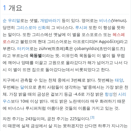
1
개요
순 우리말
로는 샛별,
개밥바라기
등이 있다. 영어로는
비너스
(Venus).
당연히
그리스로마 신화
의 그 비너스다.
루시퍼
또한 이 행성을 뜻하
는 말이다. 또한 그리스에선 옛날에 이 별을 포스포로스 또는
헤스페
로스
라고 불렀으며 현대 그리스어로는 아프로디띠(Η Αφροδίτη)라고
부른다.
터키어
로는 zühre(쥐흐레)혹은 çobanyıldızı(초반이을드즈)
라고 부르는데
목동별
이라는 뜻. 이유인즉 목동들이 이 별이 뜰 무렵
에 깨어나 양떼를 이끌고 고원으로 올라갔다가 해가 넘어가고 나서 다
시 이 별이 뜨면 집으로 돌아갔다는데서 비롯되었다고 한다.
지구에서 관측할 수 있는 천체 중에서 3번째로 밝다. 첫번째는
태양
,
두번째는
달
이므로 흔히 사람들이 생각하는 '별'중에서는 가장 밝은 천
체. 가장 밝을 때의 금성은 겉보기 등급 -4.6로 가장 밝은
항성
인
시리
우스
보다 10배 이상 밝다. 색도 밝은 노란색이라 매우 화려하기 때문
에 비너스나 루시퍼처럼 아름다운 것들의 이름을 가지고 있는 것.
[3]
자전 주기는 243일이며, 공전 주기는 225일이다.
이 때문에 실제 금성에서 살 지는 못하겠지만 산다면 하루가 지나가는