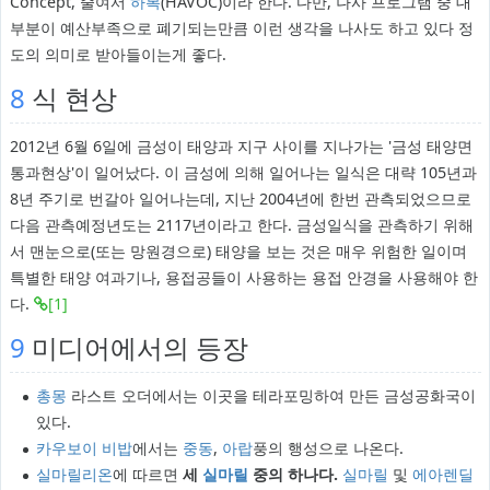
Concept, 줄여서
하복
(HAVOC)이라 한다. 다만, 나사 프로그램 중 대
부분이 예산부족으로 폐기되는만큼 이런 생각을 나사도 하고 있다 정
도의 의미로 받아들이는게 좋다.
8
식 현상
2012년 6월 6일에 금성이 태양과 지구 사이를 지나가는 '금성 태양면
통과현상'이 일어났다. 이 금성에 의해 일어나는 일식은 대략 105년과
8년 주기로 번갈아 일어나는데, 지난 2004년에 한번 관측되었으므로
다음 관측예정년도는 2117년이라고 한다. 금성일식을 관측하기 위해
서 맨눈으로(또는 망원경으로) 태양을 보는 것은 매우 위험한 일이며
특별한 태양 여과기나, 용접공들이 사용하는 용접 안경을 사용해야 한
다.
[1]
9
미디어에서의 등장
총몽
라스트 오더에서는 이곳을 테라포밍하여 만든 금성공화국이
있다.
카우보이 비밥
에서는
중동
,
아랍
풍의 행성으로 나온다.
실마릴리온
에 따르면
세
실마릴
중의 하나다.
실마릴
및
에아렌딜