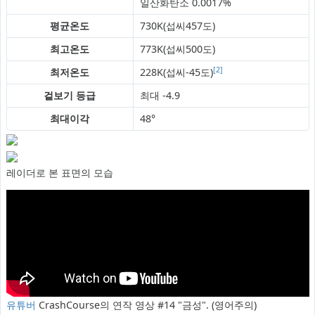
일산화탄소 0.0017%
평균온도
730K(섭씨457도)
최고온도
773K(섭씨500도)
[2]
최저온도
228K(섭씨-45도)
겉보기 등급
최대 -4.9
최대이각
48°
레이더로 본 표면의 모습
유튜버
CrashCourse의 연작 영상 #14 "금성". (영어주의)