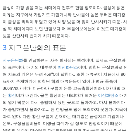
금성이 가장 밝을 때는 최대이각 전후로 한달 정도이다. 금성이 밝은
이유는 지구에서 가깝기도 가깝거니와 반사율이 높은 두터운 대기층
이 금성을 빽빽이 뒤덮고 있어 태양 빛을 더 많이 반사시키기 떄문. 사
실 딱 최대이각때 보면 반달보다 더 부풀어보이는데 이것도 대기층이
빛을 산란시켜 번지게 하기 때문이다.
3
지구온난화의 표본
지구온난화
를 언급하면서 자주 회자되는 행성이며, 실제로 온실효과
의 표본이다. 대기의 대부분이
이산화탄소
이며, 엄청난 온실효과로 인
해 지표의 기온은 무려 459℃에 달한다.. 또한 대류권이 지표에서 80
㎞까지 존재하기에 엄청난 힘의 대류운동이 일어나 평균 풍속이
360m/s나 된다. 더군다나 구름이 온통 고농축황산이라 비가 내릴 때
는
황산
비가 내린다. 물론 황산비는 내리다가 뜨거운
이산화탄소
대기
의 열기 덕분에 다시 증발해서 왔던 곳으로 돌아가고, 다시 쏟아지다
가 증발하면서 올라가고... 단 한방울도 땅에 도착하지 못한다. 지옥이
따로 없다. 다만 황산 구름이 존재하는 대기층은 금성치고 기압이나
온도, 구성물질비율이 미생물 따위가 살 정도로 안정적이기 때문에
NGC의 우주의 미스테리 다큐멘터리를 보면 황산구름 속에서 미생물