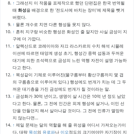
↑
그래선지 이 작품을 표제작으로 했던 단편집은 한국 번역될
때
화성
을 배경으로 한 '전도서에 바치는 장미'에 제목을 뺏겨
버렸다.
↑
물론 개수로 치면 다른 행성들 못지 않다.
↑
흔히 지구랑 비슷한 행성은 화성인 줄 알지만 사실 금성이 지
구에 더 가깝다.
↑
알렉산드로 코레이아와 자끄 라스카르의 수치 해석 시뮬레
이션에 따르면 태양계 생성 초기, 행성간 중력 섭동과 두꺼운
대기에 의한 조석력으로 금성의 느린 역행 자전이 설명 가능하
다고 한다.
↑
목성같이 기체로 이루어진(물구름부터 황산구름까지 몇 겹
의 구름층으로 이루어져 있다.) 행성에도 번개가 치는 데 그 두
꺼운 대기층을 가진 금성에도 번개가 칠 것이라는 말.
↑
금성화가 30억 년이고, 생명이 살 시간은 10억 년 정도 남았
다고 한다. 물론, 그 전에 인간은 외계 행성에 살거나, 이민 선
단을 만들던지 해서 살아나갈 것이다. 그 전에 인류가 멸망하
지 않는다면...
↑
제일 문제는 달의 역할을 해 줄 위성을 어디서 가져오는가이
다. 대략
목성
의
유로파
나
이오
정도의 크기여야만 자기장이 지