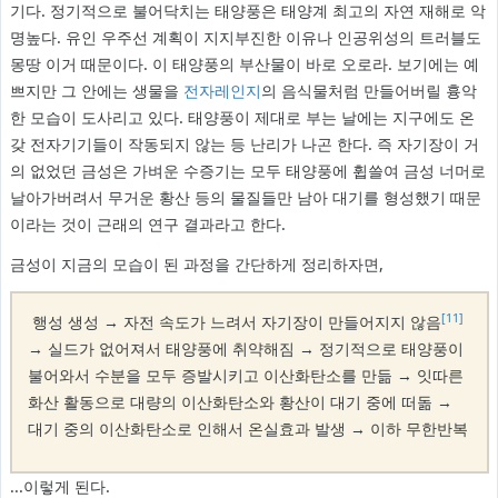
기다. 정기적으로 불어닥치는 태양풍은 태양계 최고의 자연 재해로 악
명높다. 유인 우주선 계획이 지지부진한 이유나 인공위성의 트러블도
몽땅 이거 때문이다. 이 태양풍의 부산물이 바로 오로라. 보기에는 예
쁘지만 그 안에는 생물을
전자레인지
의 음식물처럼 만들어버릴 흉악
한 모습이 도사리고 있다. 태양풍이 제대로 부는 날에는 지구에도 온
갖 전자기기들이 작동되지 않는 등 난리가 나곤 한다. 즉 자기장이 거
의 없었던 금성은 가벼운 수증기는 모두 태양풍에 휩쓸여 금성 너머로
날아가버려서 무거운 황산 등의 물질들만 남아 대기를 형성했기 때문
이라는 것이 근래의 연구 결과라고 한다.
금성이 지금의 모습이 된 과정을 간단하게 정리하자면,
[11]
행성 생성 → 자전 속도가 느려서 자기장이 만들어지지 않음
→ 실드가 없어져서 태양풍에 취약해짐 → 정기적으로 태양풍이
불어와서 수분을 모두 증발시키고 이산화탄소를 만듦 → 잇따른
화산 활동으로 대량의 이산화탄소와 황산이 대기 중에 떠돎 →
대기 중의 이산화탄소로 인해서 온실효과 발생 → 이하 무한반복
...이렇게 된다.