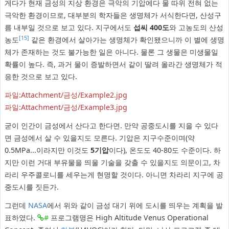
게다가 현재 금성의 지상 환경은 극악의 기압에다 물 따위 전혀 없는
극악한 환경이므로, 대부분의 학자들은 생명체가 서식한다면, 산성구
름 내부일 것으로 보고 있다. 지구에서도
섭씨 400도
와 고농도의 산성
[15]
농도
같은 환경에서 살아가는 생명체가 확인됐으니까 이 별에 생명
체가 존재하는 것도 불가능한 일은 아니다. 물론 그 생물은 미생물일
확률이 높다. 즉, 과거 물이 증발하면서 같이 딸려 올라간 생명체가 적
응한 것으로 보고 있다.
파일:Attachment/금성/Example2.jpg
파일:Attachment/금성/Example3.jpg
굳이 인간이 금성에서 산다고 한다면. 만약 공중도시를 지을 수 있다
면 금성에서 살 수 있을지도 모른다. 기압은 지구수준이며(약
0.5MPa...이라지만 이것도
5기압
이다), 온도도 40-80도 수준이다. 하
지만 이런 거대 부유물을 띄울 기술을 갖출 수 있을지도 의문이고, 차
라리 우주콜로니를 세우는게 현명할 것이다. 아니면 차라리 지구에 공
중도시를 짓든가.
그런데
NASA
에서 위와 같이 금성 대기 위에 도시를 띄우는 계획을 발
표하였다.
#
프로그램명은 High Altitude Venus Operational