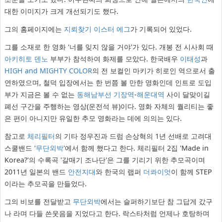
대한 이미지가 크게 개선되기도 했다.
그의 홈페이지에는
지뢰찾기
이스터 에그
가 기록되어 있었다.
그를 소재로 한 영화 '너를 잊지 않을 거야'가 있다. 개봉 전 시사회 때
아키히토
덴노
부부가 참석하여 화제를 모았다. 한국배우
이태성
과
HIGH and MIGHTY COLOR
의 전 보컬인 마키가 히로인 역으로서 출
연하였으며, 철덕 입장에서는 한 번쯤 볼 만한 영화인데 인트로 도입
부가 지금은 볼 수 없는
동해남부선
기장역
-
해운대역
사이 달맞이길
폐선 구간을 주행하는 영상(운전석 뷰)이다. 영화 자체의 퀄리티는 좋
은 편이 아니지만 유일한 추모 영화라는 데에 의의는 있다.
참고로
체리필터
의 기타 정우진과 드럼 손상혁의 1년 선배로 고려대
스쿨밴드 '
무단외박
'에서 함께 했다고 한다. 체리필터 2집 'Made in
Korea?'의 수록곡 '갈매기 조나단'은 그를 기리기 위한 추모곡이며
2011년 일본의 밴드
안전지대
와 한국의 랩퍼
더콰이엇
이 함께 STEP
이라는 추모곡을 만들었다.
그의 비보를 전달받고
무단외박
에서는 슬퍼하기보단 참 그답게 갔구
나 라며 다들 쓴웃음을 지었다고 한다. 락스타처럼 언제나 호탕하며