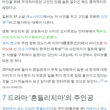
타인을 위해 적극적이었던 고인인 만큼 슬픈 일이긴 해도 충격적이진
않았다고.
일본의 SF 소설
제노사이드
에서는 이 사건을 두고 고인을 진화한
신인
[1]
류
라고 평가하는 대목이 나온다.
영화 '부도리의 꿈' 프로듀서인 시미즈 요시히로는 인터뷰에서
부도
리의 모티브가 이수현씨라고 밝혔다.
코라 켄고
의 주연 영화 요노스케 이야기(横道世之介)에서 라디오로
야
[2]
마노테 선
요요기역
에서 한국인 유학생
과 사진작가가 철로에 떨어
진 사람을 구하려다 숨졌다는 단신이 나오는데, 이 사건에서 모티브를
따온 듯 하다.
2010년대에 들어서 한일관계가 무척 심각해져서 일본 내 한국에 대한
이미지가 이수현이 이 의로운 일을 하기 전으로 점점 돌아가고 있다는
[3]
것을 그가 하늘에서 보고 있다면 참 안타까워 할 것으로 보인다...
이
게 다 아베 탓
7
드라마 '흔들리지마'의 주인공
욕하면서 보는 드라마
흔들리지마
의 주인공(홍은희 분)
카테지나 루스