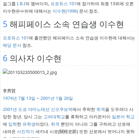
걸그룹
I.B.I
의 멤버이자,
프로듀스 101
에 참가하여 최종 13위에 오른
이수현
푼수현
에 대해서는
이수현(1996)
문서 참조.
5
해피페이스 소속 연습생 이수현
프로듀스 101
에 출연했던 해피페이스 소속 연습생 이수현에 대해서는
해당 문서
참조.
6
의사자 이수현
李秀賢
1974년
7월 13일
~
2001년
1월 26일
2001년
도쿄
야마노테선
신오쿠보역
에서 추락한
취객
을 도우려다 사
망한 청년. 당시 그는
고려대학교
를 휴학하고 아카몬카이
일본어
학교
에
입학
한
유학생
이었다.
취객
뿐만이 아니라 그를 구하려고 선로에
내려온
사진작가
세키네 시로(關根史郞) 또한 선로에서 벗어나지 못하