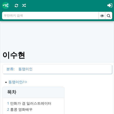
이수현
분류
:
동명이인
동명이인/ㅇ
목차
1
만화가 겸 일러스트레이터
2
홍콩 영화배우