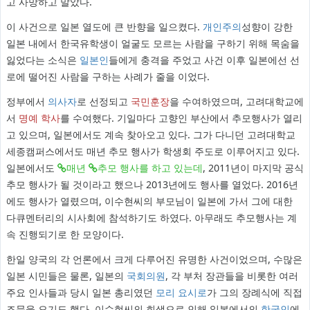
고 사망하고 말았다.
이 사건으로 일본 열도에 큰 반향을 일으켰다.
개인주의
성향이 강한
일본 내에서 한국유학생이 얼굴도 모르는 사람을 구하기 위해 목숨을
잃었다는 소식은
일본인
들에게 충격을 주었고 사건 이후 일본에선 선
로에 떨어진 사람을 구하는 사례가 줄을 이었다.
정부에서
의사자
로 선정되고
국민훈장
을 수여하였으며, 고려대학교에
서
명예 학사
를 수여했다. 기일마다 고향인 부산에서 추모행사가 열리
고 있으며, 일본에서도 계속 찾아오고 있다. 그가 다니던 고려대학교
세종캠퍼스에서도 매년 추모 행사가 학생회 주도로 이루어지고 있다.
일본에서도
매년
추모 행사를 하고 있는데
, 2011년이 마지막 공식
추모 행사가 될 것이라고 했으나 2013년에도 행사를 열었다. 2016년
에도 행사가 열렸으며, 이수현씨의 부모님이 일본에 가서 그에 대한
다큐멘터리의 시사회에 참석하기도 하였다. 아무래도 추모행사는 계
속 진행되기로 한 모양이다.
한일 양국의 각 언론에서 크게 다루어진 유명한 사건이었으며, 수많은
일본 시민들은 물론, 일본의
국회의원
, 각 부처 장관들을 비롯한 여러
주요 인사들과 당시 일본 총리였던
모리 요시로
가 그의 장례식에 직접
조문을 오기도 했다. 이수현씨의 희생으로 인해 일본에서의
한국인
에