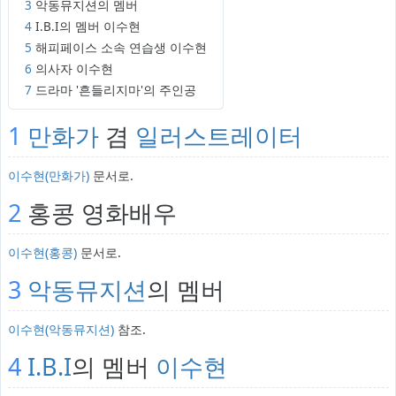
3
악동뮤지션의 멤버
4
I.B.I의 멤버 이수현
5
해피페이스 소속 연습생 이수현
6
의사자 이수현
7
드라마 '흔들리지마'의 주인공
1
만화가
겸
일러스트레이터
이수현(만화가)
문서로.
2
홍콩 영화배우
이수현(홍콩)
문서로.
3
악동뮤지션
의 멤버
이수현(악동뮤지션)
참조.
4
I.B.I
의 멤버
이수현