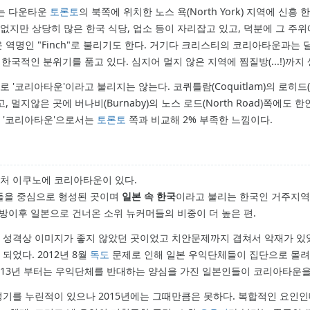
로는 다운타운
토론토
의 북쪽에 위치한 노스 욕(North York) 지역에 신
 없지만 상당히 많은 한국 식당, 업소 등이 자리잡고 있고, 덕분에 그 주
역명인 "Finch"로 불리기도 한다. 거기다 크리스티의 코리아타운과는 
한국적인 분위기를 품고 있다. 심지어 멀지 않은 지역에 찜질방(...!)까지
'코리아타운'이라고 불리지는 않는다. 코퀴틀람(Coquitlam)의 로히드(L
멀지않은 곳에 버나비(Burnaby)의 노스 로드(North Road)쪽에도 한
 '코리아타운'으로서는
토론토
쪽과 비교해 2% 부족한 느낌이다.
처 이쿠노에 코리아타운이 있다.
인들을 중심으로 형성된 곳이며
일본 속 한국
이라고 불리는 한국인 거주지역
방이후 일본으로 건너온 소위 뉴커머들의 비중이 더 높은 편.
 성격상 이미지가 좋지 않았던 곳이었고 치안문제까지 겹쳐서 악재가 
었다. 2012년 8월
독도
문제로 인해 일본 우익단체들이 집단으로 몰
2013년 부터는 우익단체를 반대하는 양심을 가진 일본인들이 코리아타운을
성기를 누린적이 있으나 2015년에는 그때만큼은 못하다. 복합적인 요인