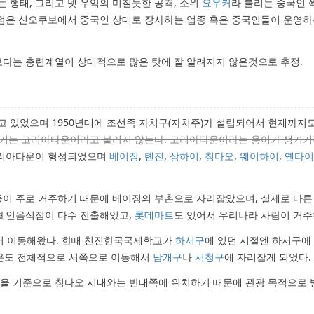
행태, 그리고 넷 우익의 미칠듯한 공격, 소위
요우커
라 불리는 중국인 
상점은 신오쿠보에서 중국인 상대로 장사하는 업종 혹은 중국인들이 운영
다는 총련계열이 상대적으로 많은 탓에 잘 알려지지 않은것으로 추정.
고 있었으며 1950년대에 조선족 자치구(자치주)가 설립되어서 현재까지
여기는 코리아타운이라고 불리지 않는다. 코리아타운이라는 용어가 생기
 코리아타운이 형성되었으며
베이징
,
톈진
,
상하이
,
칭다오
,
웨이하이
,
옌타이
들이 주로 거주하기 때문에 베이징의 부촌으로 자리잡았으며, 실제로 다른
 체인음식점이 다수 진출해있고,
롯데마트
도 있어서 우리나라 사람이 거주
서 이동해왔다. 한때 천진한국국제학교가
하서구
에 있던 시절엔 하서구에
운도 전체적으로 서쪽으로 이동해서
남개구
나
서청구
에 자리잡게 되었다.
을 기준으로 칭다오 시내와는 반대쪽에 위치하기 때문에 관광 목적으로 