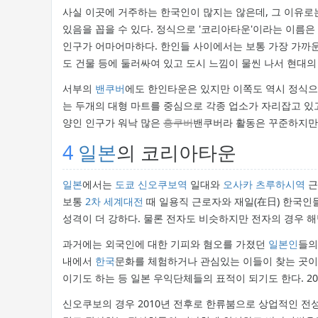
사실 이곳에 거주하는 한국인이 많지는 않은데, 그 이유
있음을 꼽을 수 있다. 정식으로 '코리아타운'이라는 이름은
인구가 어마어마하다. 한인들 사이에서는 보통 가장 가까운 
도 건물 등에 둘러싸여 있고 도시 느낌이 물씬 나서 현대의 
서부의
밴쿠버
에도 한인타운은 있지만 이쪽도 역시 정식으로 
는 두개의 대형 마트를 중심으로 각종 업소가 자리잡고 있고, 
양인 인구가 워낙 많은
홍쿠버
밴쿠버라 활동은 꾸준하지만
4
일본
의 코리아타운
일본
에서는
도쿄
신오쿠보역
일대와
오사카
츠루하시역
근
보통
2차 세계대전
때 일용직 근로자와 재일(在日) 한국
성격이 더 강하다. 물론 전자도 비슷하지만 전자의 경우 해
과거에는 외국인에 대한 기피와 혐오를 가졌던
일본인
들의
내에서
한국
문화를 체험하거나 관심있는 이들이 찾는 곳이 되
이기도 하는 등 일본 우익단체들의 표적이 되기도 한다. 
신오쿠보의 경우 2010년 전후로 한류붐으로 상업적인 전