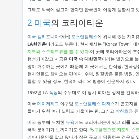
그래도 외국에 살고자 한다면 한국인이 어떻게 생활하고 
2
미국
의 코리아타운
미국
캘리포니아
주(州)
로스엔젤레스
에 위치해 있는 재미(
LA한인촌
이라고도 부른다. 현지에서는 "Korea Town" 
지도와 스트리트뷰를 볼 수 있다.
이 곳에 코리아타운이 조성
형성되어갔고 지금은
미국 속 대한민국
이라는 별명으로 
많이 거주하는 곳이기 때문에 이 곳에서는 한식당, 한국상
현지인들도 찾아오는 편이다. 수퍼, 찜질방은 물론 병원, 
활할 수 있을 정도. 한국어 라디오 방송에 신문까지 있다.
1992년
LA 폭동
의 주무대로 이 당시 뼈아픈 상처를 간직하
미국
메이저리그
야구팀
로스앤젤레스 다저스
가 연고지를
들이기 위한 여러 노력도 기울이는 편. 그리고
박찬호
와
류
미국 동부에 위치한
뉴욕
에도 코리아타운이 있고
리틀 코
국적 분위기가 느껴지기도 한다.
구글맵으로 지도와 스트
리아타운인줄 알고 왔다가 작은 규모에 당황하는 경우도 있