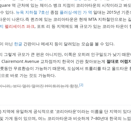
ld Square 역 근처에 있는 체이스 뱅크 지점이 코리아타운의 시작이라고 봐
수 있다.
뉴욕 지하철
7호선
종점
플러싱-메인 가 역
일대는 2015년 기
운이 나온다.즉 퀸즈에 있는 코리아타운은 현재 MTA 지하철만으로는 갈 수
지
펠리세이즈 파크
, 포트 리 등 지역에도 꽤 규모가 있는 코리아 타운이
이 아닌
한글
간판이나 메세지 등이 달려있는 모습을 볼 수 있다.
그렇게 규모가 큰 편은 아니지만, 이쪽은 오히려 인구밀도가 낮기 때문에 
부터 Clairemont Avenue 교차점까지 한국어 간판 찾아보는게
절대로 어렵지
하룻동안 무료환승이 가능하기 때문에, 도심에서 트롤리를 타고 올드타운 환승
 방식으로 바로 가는 것도 가능하다.
[2]
아니라, 보다 멀리 떨어진 H마트라는게 함정
.
tie) 지역에 유일하게 공식적으로 '코리아타운'이라는 이름을 단 지역이 있다.
및 가게 등이 있으며, 여느 코리아타운과 비슷하게 7~80년대 한국의 느낌