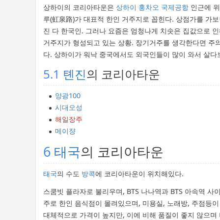
상하이의 코리아타운은
상하이 훙차오 국제공항
인근에 위
루(虹泉路)가 대표적 한인 거주지로 꼽힌다. 상점가를 가보면
진 다 한국인. 그러나 요즘은 엄청나게 치솟은 집값으로 
거주지가 형성되고 있는 상황. 장기거주를 생각한다면 주의
다. 상하이가 워낙 중국에서도 외국인들이 많이 와서 살다
5.1
톈진
의 코리아타운
양광100
시대오성
해일장주
메이쟝
6
태국
의 코리아타운
태국
의 수도
방콕
에 코리아타운이 위치해있다.
스쿰빗 플라자로 불리우며, BTS 나나역과 BTS 아속역 사이에
주로 한인 음식점이 몰려있으며, 미용실, 노래방, 주점등이
대체적으로 가격이 높지만, 이에 비해 품질이 좋지 않으며