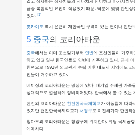
걸고 장사하는 장사치들의 지나치게 안이하고 바가지씌우는 
급증 복합적인 요인이 작용했기 때문. 덕분에 몇몇 한인
[3]
었다.
홋카이도
역시 은근히 재한국인 구역이 있는 편이나 민단보
5
중국
의 코리아타운
중국
에서는 이미 조선말기부터
연변
에 조선인들이 거주하
하고 있고 일부 한국인들도 연변에 거주하고 있다.
근데 
한편으로 1992년 외교관계 수립 이후 대도시 지역에도
인들이 거주하고 있다.
베이징의 코리아타운은 왕징에 있다. 대기업 주재원 가족
상대적으로 깔끔하게 정비되어있다. 한국에서 볼 수 있는
톈진의 코리아타운은
천진한국국제학교
가 이동함에 따라
었지만 천진한국국제학교가
서청구
로 이전해가자 한인타
칭다오의 코리아타운은 청양구에 위치한다. 류팅 국제공항
애매하다.