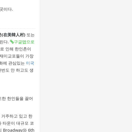
곳이다.
(在美韓人村)
또는
불린다.
구글맵으로
으로 인해 한인촌이
 재미교포들이 가장
화에 관심있는
미국
한번도 안 하고도 생
또한 한인들을 끌어
 거주하고 있고 한
아 타운이 대규모 코
Broadway와 6th