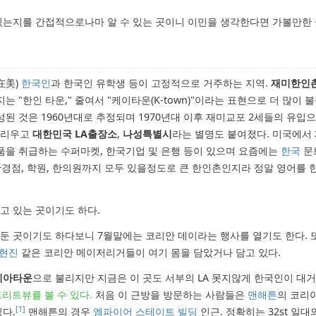
있는지를 간접적으로나마 알 수 있는 곳이니 이민을 생각한다면 가볼만한 
在美)
한국인
과 한국인 유학생 등이 고정적으로 거주하는 지역.
재미한인촌
내지는 "한인 타운," 줄여서 "케이타운(K-town)"이라는 표현으로 더 많이 
된 것은 1960년대로 추정되며 1970년대 이후 재미교포 2세들의 유입
불리우고
대한민국 LA출장소
,
나성특별시
라는 별명도 붙여졌다. 미국에서
품을 취급하는 수퍼마켓, 한국기업 및 은행 등이 있으며 요즘에는
한국
문
안경점, 학원, 한의원까지 모두 있을정도로 큰 한인촌인지라 정말 영어를 
고 있는 곳이기도 하다.
 둔 곳이기도 하다보니 7월말에는 코리안 데이라는 행사를 열기도 한다. 
현진
같은 코리안 메이저리거들이 여기 몸을 담았거나 담고 있다.
리아타운
으로 불리지만 지금은 이 곳도 서부의 LA 못지않게 한국인이 대거
리트뷰를 볼 수 있다.
처음 이 근방을 방문하는 사람들은
맨해튼
의 코리
[1]
다.
맨해튼의 경우
엠파이어 스테이트 빌딩
인근. 정확히는 32st 일대의 