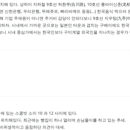
치해 있다. 상하이 지하철 9호선 허촨루(合川路), 10호선 롱바이신춘(龙柏
 신한은행, 우리은행, 뚜레쥬르, 빠리바께뜨 등등(...) 한국음식 먹으러 
인해 기업 주재원이 아니면 주거비 감당이 안되다보니 9호선 지우팅(九亭)
하자. 시내에서 가까운 곳으로는 일본인 타운과 겹치는 구베이에도 한국
보니 시내 중심가에서는 한국인보다 구미계열 외국인을 지나치는 경우가 
 있는 스쿰빗 소이 10 과 12 사이에 있다.
 위치해있다. 최근에는 빵집이 하나 열리며 손님몰이를 하고 있는 추세.
 비위생적이고 음침하단 의견이 대세.