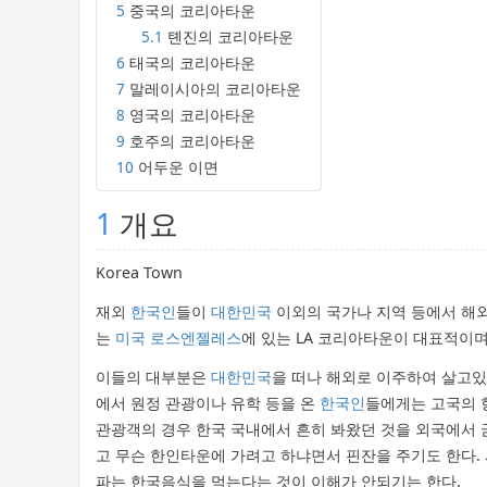
5
중국의 코리아타운
5.1
톈진의 코리아타운
6
태국의 코리아타운
7
말레이시아의 코리아타운
8
영국의 코리아타운
9
호주의 코리아타운
10
어두운 이면
1
개요
Korea Town
재외
한국인
들이
대한민국
이외의 국가나 지역 등에서 해외
는
미국
로스엔젤레스
에 있는 LA 코리아타운이 대표적이며
이들의 대부분은
대한민국
을 떠나 해외로 이주하여 살고
에서 원정 관광이나 유학 등을 온
한국인
들에게는 고국의 
관광객의 경우 한국 국내에서 흔히 봐왔던 것을 외국에서 
고 무슨 한인타운에 가려고 하냐면서 핀잔을 주기도 한다.
파는 한국음식을 먹는다는 것이 이해가 안되기는 한다.