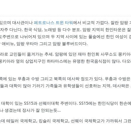
해있으며 대사관이나
페트로나스 트윈 타워
에서 비교적 가깝다. 잘란 암팡 
주 다닌다. 한국 식당, 노래방 등 다수 분포. 암팡 지역의 한인타운은 
도주변으로 나뉘어져 있으며 두 지역 사이에 있는 풀숲에선 한인 여성이
팡 애비뉴, 암팡 우타마 그리고 암팡 블루버드이다.
로 교민들이 옮겨가는 추세. 암팡에 있던 재마 한인회 사무소도 몽키아
몽키아라 옆의 상업지구인 하타마스에는 유명한 한국음식점이 많다. 다오
에 있는 푸총과 수방 그리고 북쪽의 데사팍 정도가 있다. 푸총과 수방
들과 대학이 많아 기러기 가족들과 유학생들이 선호하는 지역. 데사팍은
대학이 있는 SS15과 선웨이대학 주변이다. SS15에는 한인식당이 한손
나 생겼는데 장사가 잘 안되는듯...
데 테일러 국제학교, 킹슬리 국제학교, 선웨이 국제학교가 가까워서 그런