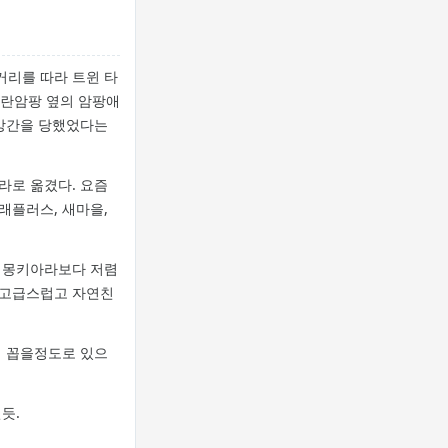
거리를 따라 트윈 타
잘란암팡 옆의 암팡애
 강간을 당했었다는
라로 옮겼다. 요즘
래플러스, 새마을,
은 몽키아라보다 저렴
 고급스럽고 자연친
에 꼽을정도로 있으
듯.