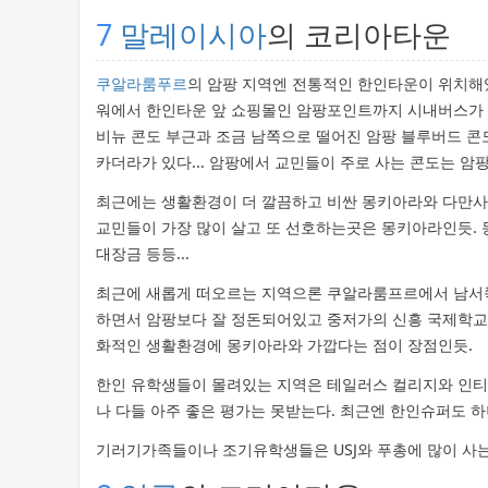
7
말레이시아
의 코리아타운
쿠알라룸푸르
의 암팡 지역엔 전통적인 한인타운이 위치
워에서 한인타운 앞 쇼핑몰인 암팡포인트까지 시내버스가 자
비뉴 콘도 부근과 조금 남쪽으로 떨어진 암팡 블루버드 콘
카더라가 있다... 암팡에서 교민들이 주로 사는 콘도는 암
최근에는 생활환경이 더 깔끔하고 비싼 몽키아라와 다만사라
교민들이 가장 많이 살고 또 선호하는곳은 몽키아라인듯. 
대장금 등등...
최근에 새롭게 떠오르는 지역으론 쿠알라룸프르에서 남서쪽
하면서 암팡보다 잘 정돈되어있고 중저가의 신흥 국제학교
화적인 생활환경에 몽키아라와 가깝다는 점이 장점인듯.
한인 유학생들이 몰려있는 지역은 테일러스 컬리지와 인티 
나 다들 아주 좋은 평가는 못받는다. 최근엔 한인슈퍼도 하
기러기가족들이나 조기유학생들은 USJ와 푸총에 많이 사는