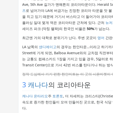
Ave, 5th Ave 길가가 맨해튼의 코리아타운이다. Hera
즈
로 넘어가야 LA에 버금가는 진정한 코리아 타운을 맛 볼 
을 치고 있기 때문에 거기서 버스타고 더 들어가야 코리아타
플러싱 일대 몇개 역은 코리아타운 근처에 있다. 근처
뉴저
세이즈 파크 (약칭 팰팍)의 한국인 비율은
50%
가 넘는다.
최근엔 거의 대학로 분위기가 난다. 주변 곳곳이
영어
간판
LA 남쪽의
샌디에이고
의 경우는 한인타운…이라고 하기까지 
Street에 가게 되면, Balboa Avenue와의 교차점 직전
는 교통도 컴패스카드 1장을 가지고 있을 경우, 5달러로 
Transit Center)으로 가서 42번 버스를 탄다거나 하는
정작 도심에서 가기 편한 한인마트는 이 곳의 시온마켓이 
3
캐나다
의 코리아타운
캐나다
온타리오
주
토론토
, 더 자세히는 크리스티(Chris
속도로 증가한 한인들이 모여 만들어진 곳으로, 한국 식당 
다.