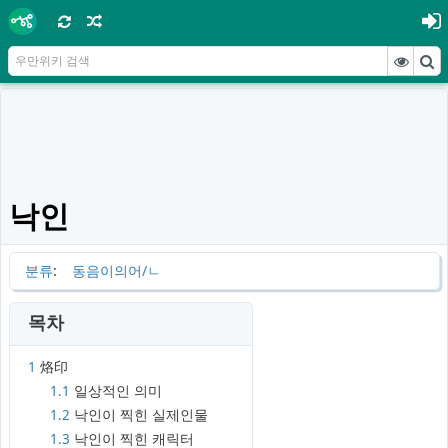
낙인
분류
:
동음이의어/ㄴ
목차
1
烙印
1.1
일상적인 의미
1.2
낙인이 찍힌 실제인물
1.3
낙인이 찍힌 캐릭터