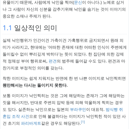
유물이기 때문에, 사람에게 낙인을 찍어(
문신
이 아니다.) 노예로 삼거
나 그 사람이 자신의 신분을 감추기위해 낙인을 숨기는 것이 이야기의
중요한 소재나 주제가 된다.
1.1
일상적인 의미
실제 낙인행위가 인간이건 가축이건 가혹행위로 금지되면서 원래 의
미가 사라지고, 현대에는 '어떠한 존재에 대한 어떠한 인식이 주변에게
돌이킬수 없이 뿌리깊게 박히다'는 뜻이 되었다. 한 집단에 의한 강제
적 정체성 부여 행위로써,
편견
의 범주에 들어갈 수도 있다. 편견과 마
찬가지로 부정적인 의미를 갖는다.
착한 이미지는 쉽게 지워지는 반면에 한 번 나쁜 이미지로 낙인찍히면
웬만해서는 다시는 돌이키지 못한다.
보통 이미지가 낙인찍히는 것은 그에 해당하는 존재가 그에 해당하는
짓을 해서지만, 반대로 주변의 압박 등에 의해 억울하게 찍히는 경우
도 있다. 실존하는 낙인으로는 일본의
부라쿠민
이 대표적.
밤식빵 쥐
혼입 조작 사건
으로 인해 불결하다는 이미지가 낙인찍힌 적이 있던 사
[1]
건 초기의
파리바게트
같은 경우도 해당된다.