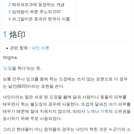
2
베르세르크에 등장하는 개념
3
임재범이 부른 추노의 OST
4
피그말리온 효과의 한국식 이름
1
烙印
관련 항목 :
낙인 이론
Stigma.
'
도장
을 찍다'라는 뜻.
보통 인주나 잉크를 묻혀 찍는 도장에는 쓰지 않는 표현으로 이 경우
는 날인(捺印)이라는 표현을 쓴다.
낙인이라는 말은 쇠로 된 도장을 불에 달궈 사람이나 동물의 피부를
태우면서 찍는 불도장의 경우에 사용한다. 뜨겁게 달궈진 쇠가 피부를
태우기 때문에 절대 지워지지 않으며, 따라서
노예
나
가축
의 소유권을
표시하기 위해 주로 사용되었다.
그리고 현대물이 아닌 창작물의 경우는 낙인이 찍힌 것은 누군가의 소