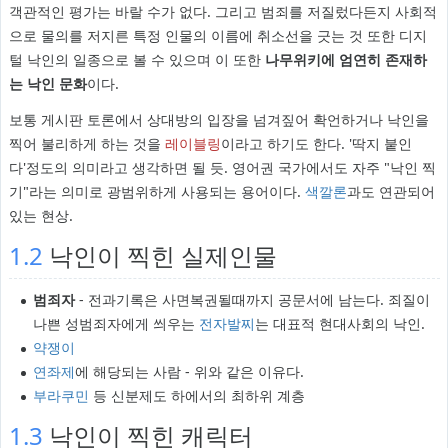
객관적인 평가는 바랄 수가 없다. 그리고 범죄를 저질렀다든지 사회적
으로 물의를 저지른 특정 인물의 이름에 취소선을 긋는 것 또한 디지
털 낙인의 일종으로 볼 수 있으며 이 또한
나무위키에 엄연히 존재하
는 낙인 문화
이다.
보통 게시판 토론에서 상대방의 입장을 넘겨짚어 확언하거나 낙인을
찍어 불리하게 하는 것을
레이블링
이라고 하기도 한다. '딱지 붙인
다'정도의 의미라고 생각하면 될 듯. 영어권 국가에서도 자주 "낙인 찍
기"라는 의미로 광범위하게 사용되는 용어이다.
색깔론
과도 연관되어
있는 현상.
1.2
낙인이 찍힌 실제인물
범죄자
- 전과기록은 사면복권될때까지 공문서에 남는다. 죄질이
나쁜 성범죄자에게 씌우는
전자발찌
는 대표적 현대사회의 낙인.
약쟁이
연좌제
에 해당되는 사람 - 위와 같은 이유다.
부라쿠민
등 신분제도 하에서의 최하위 계층
1.3
낙인이 찍힌 캐릭터