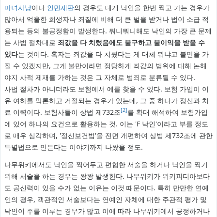
마녀사냥
이나
인민재판
의 경우도 대개 낙인을 한번 찍고 가는 경우가
많아서 억울한 희생자나 죄질에 비해 더 큰 벌을 받거나 법이 소급 적
용되는 등의 불공정함이 발생한다. 뭐니뭐니해도 낙인의 가장 큰 문제
는 사법 절차대로
죄값을 다 치렀음에도 불구하고 불이익을 받을 수
있다
는 것이다. 혹자는 죄값을 다 치뤘다는 게 대체 뭐냐고 불만을 가
질 수 있겠지만, 그게 불만이라면 정당하게 죄값의 범위에 대해 논해
야지 사적 제재를 가하는 것은 그 자체로 범죄로 분류될 수 있다.
사법 절차가 아니더라도 보험에서 예를 찾을 수 있다. 보험 가입이 이
유 여하를 막론하고 거절되는 경우가 있는데, 그 중 하나가 정신과 치
[2]
료 이력이다. 보험사들이 상법 제732조
를 확대 해석하여 보험가입
에 있어 하나의 요건으로 활용하는 것. 이는 'F 낙인'이라고 부를 정도
로 매우 심각하며, '정신보건법'을 전면 개편하여 상법 제732조에 관한
특별법으로 만든다는 이야기까지 나왔을 정도.
나무위키에서도 낙인을 찍어두고 편협한 서술을 하거나 낙인을 찍기
위해 서술을 하는 경우는 왕왕 발생한다. 나무위키가 위키피디아보다
도 공신력이 있을 수가 없는 이유는 이것 때문이다. 특히 만만한 연예
인의 경우, 객관적인 서술보다는 연예인 자체에 대한 주관적 평가 및
낙인이 주를 이루는 경우가 많고 이에 따라 나무위키에서 공정하거나