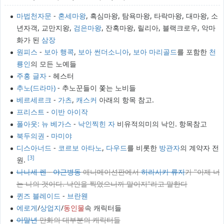
마법천자문
-
혼세마왕
, 흑심마왕, 탐욕마왕, 타락마왕, 대마왕, 소
년자객, 교만지왕,
검은마왕
, 잔혹마왕, 릴리아, 블랙크로우, 악마
화가 된
삼장
원피스
-
보아 행콕
,
보아 썬더소니아
,
보아 마리골드
를 포함한
천
룡인
의 모든 노예들
주홍 글자
- 헤스터
추노(드라마)
- 추노꾼들이 쫓는 노비들
베르세르크
-
가츠
,
캐스커
아래의 항목 참고.
프리스트
-
이반 아이작
폴아웃: 뉴 베가스
-
낙인찍힌 자
비유적의미의 낙인. 항목참고
북두의권
-
마미야
디스아너드
-
코르보 아타노
,
다우드
를 비롯한
방관자
의 계약자 전
[3]
원.
나나세 렌
-
야근병동
애니메이션판에서
히라사카 류지
가 "이제 너
는 나의 것이다. 낙인을 찍었으니까 말이지"라고 말한다
퀸즈 블레이드
-
브란웬
에로게
/
상업지
/
동인물
속 캐릭터들
이말년
만화의 대부분의 캐릭터들