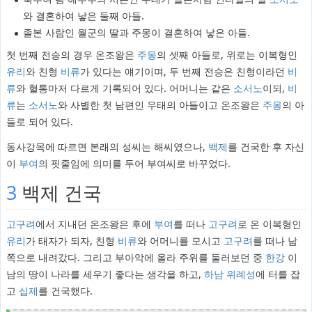
와 결혼하여 낳은 둘째 아들.
졸본 사람인 월군의 딸과 주몽이 결혼하여 낳은 아들.
첫 번째 전승의 경우 온조왕은
주몽
의 셋째 아들로, 위로는 이복형인
유리
와 친형
비류
가 있다는 얘기이며, 두 번째 전승은 친형이라던
비
류
와 혈통마저 다르게 기록되어 있다. 어머니는 같은
소서노
이되,
비
류
는
소서노
와 사별한 첫 남편인 우태의 아들이고 온조왕은
주몽
의 아
들로 되어 있다.
동사강목에 따르면 본래의 성씨는 해씨였으나,
백제
를 건국한 후 자신
이
부여
의 핏줄임에 의미를 두어 부여씨로 바꾸었다.
3
백제 건국
고구려
에서 지내던 온조왕은 후에
부여
를 떠나
고구려
로 온 이복형인
유리
가 태자가 되자, 친형
비류
와 어머니를 모시고
고구려
를 떠나 남
쪽으로 내려갔다. 그리고 부아악에 올라 주위를 둘러보던 중
한강
이
남의 땅이 나라를 세우기 좋다는 생각을 하고,
하남 위례성
에 터를 잡
고
십제
를 건국했다.