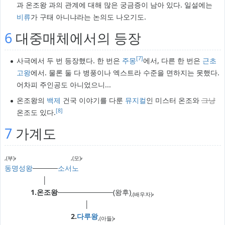
과 온조왕 과의 관계에 대해 많은 궁금증이 남아 있다. 일설에는
비류
가 구태 아니냐라는 논의도 나오기도.
6
대중매체에서의 등장
[7]
사극에서 두 번 등장했다. 한 번은
주몽
에서, 다른 한 번은
근초
고왕
에서. 물론 둘 다 병풍이나 엑스트라 수준을 면하지는 못했다.
어차피 주인공도 아니었으니...
온조왕의
백제
건국 이야기를 다룬
뮤지컬
인 미스터 온조와
그냥
[8]
온조도 있다.
7
가계도
,
...........................
,
,(부)
,(모)
동명성왕
─────
소서노
...................
│
.............
1.온조왕
───────────(왕후)
,
,(배우자)
........................................
│
.................................
2.
다루왕
,
,(아들)