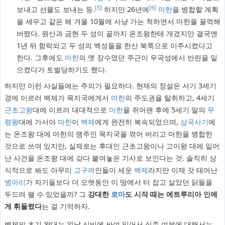
[5]
[6]
보내고 선물도 보내는 등.
하지만 26년에
마한
을 병합할 계획
을 세우고 같은 해 겨울 10월에 사냥 가는 척하면서 마한을 꿀꺽해
버렸다. 원산과 금현 두 성이 끝까지 온조왕한테 개겼지만 결국엔
1년 뒤 함락되고 두 성의 백성들을 한산 북쪽으로 이주시켰다고
한다. 그후에도
마한
의 옛 장수였던 주근이 우곡성에서 반란을 일
으켰다가 토벌당하기도 했다.
하지만 이런 사실들에는 주의가 필요하다. 현재의 정설은 서기 3세기
경에 이르러 백제가 목지국에게서
마한
의 주도권을 탈취하고, 4세기
근초고왕
대에 이르러 대대적으로
마한
을 쥐어팬 후에 5세기 말의
무
령왕
대에 가서야
마한
이
백제
에게 완전히 복속되었으며,
삼국사기
에
는 온조왕 대에 마한의 맹주인 목지국을 꺾어 버리고 마한을 병합한
것으로 쓰여 있지만, 실제로는 후대인 근초고왕이나 고이왕 대에 일어
난 사건을 온조왕 대에 갖다 붙여놓은 기사로 보인다는 것. 솔직히 상
식적으로 봐도 아무리
고구려
인들이 세운
백제
라지만 이제 갓 태어난
병아리
가 자기들보다 더 오랫동안 이 땅에서 터 잡고 살았던 닭들을
두드려 팰 수 있었을까? 그
강대한
로마
도 시작 때는 에트루리아 인에
게 휘둘렸다
는 걸 기억하자.
백제의 초기 왕대는 워낙 신비에 싸여 있어서 실존 여부에 대해서는