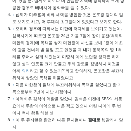
에' 였을 뿐. 실제로 이보다 더 안습한 지역에 정착하여 크게 성
공한 경우로 베네치아 공화국을 들 수 있다.
↑
십제가 미추홀의 비류 세력을 병합한 것은 온조왕 당대의 일
로 보기도 하고, 더 후대의 초고왕대에 있었다고 보기도 한다.
↑
오히려 경우에 따라서는 마한에 저자세를 보이기도 했는데,
삼국사기에 따르면 온조왕 24년 가을 7월에 왕이 웅천(백제와
마한의 경계)에 목책을 쌓자 마한왕이 사신을 보내 "왕이 애초
에 강을 건너와 발 붙일 곳도 없었을 때 내가 동북쪽의 땅 1백
리를 주어서 살게 해줬는데 마땅히 이에 보답할 생각은 하지
않고 성과 연못을 크게 만들고 우리 강토를 침범하니 이것을
어찌
의리
라고 할 수 있는가?"라고 항의하자, 온조왕은 부끄러
워하며 쌓았던 목책을 허물었다고.
↑
처음 마한왕의 질책에 부끄러워하며 목책을 헐었다고 한 기
록으로부터 2년이 지난 시점이다.
↑
아역배우 김석이 역할을 맡았다. 김석은 이전에 SBS의 서동
요에서 무왕의 아역으로 나온 적도 있으니 어린 나이에 두 번
이나 백제 왕을 해본 셈.
↑
이 두 뮤지컬은 완전히 다른 뮤지컬이니
절대로
헷갈리지 말
자