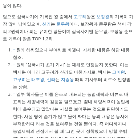
용이 많다.
덤으로 삼국사기에 기록된 왕 중에서
고구려
왕은
보장왕
의 기록이 가
장 많이 남아있으며,
신라
는
문무왕
이다. 보장왕과 문무왕은 책이 각
각 2권씩이나 되는 유이한 왕들이며 삼국사기엔 문무왕, 보장왕 순으
로 기록이 많은 TOP 1,2위.
↑
원래 해씨였으나 부여씨로 바꿨다. 자세한 내용은 하단 내용
참조.
↑
원래 '삼국사기 초기 기사' 는 대체로 인정받지 못한다. 이는
백제뿐 아니라 고구려와 신라도 마찬가지로, 백제는
고이왕
,
고구려
는
태조왕
,
신라
는
지증왕
때의 기사부터 비로소 인정받
는 상황.
↑
일부 학자들은 이를 온조로 대표되는 농업세력과 비류로 대
표되는 해양세력이 갈등을 일으켰고. 끝내 해양세력이 농업세
력에 흡수되고 말았다는 사실을 보여주는 것으로 판단하기도
한다. 사실 땅이 습기가 많고 물이 짜다는 등의 내용은 농사에
부적합하다 라는 것을 보여주는 것일 뿐이다. 즉 어디까지나
농업세력의 관점에서 볼 때 '그런 곳에 정착했으니 망할 수밖