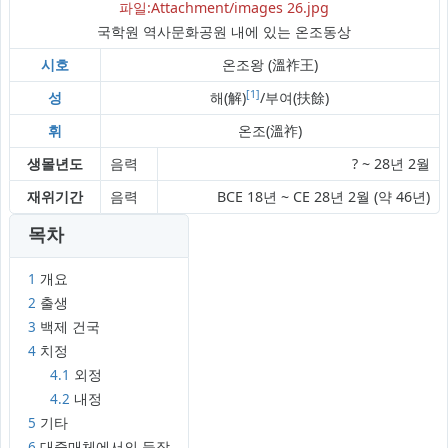
파일:Attachment/images 26.jpg
국학원 역사문화공원 내에 있는 온조동상
시호
온조왕 (溫祚王)
[1]
성
해(解)
/부여(扶餘)
휘
온조(溫祚)
생몰년도
음력
? ~ 28년 2월
재위기간
음력
BCE 18년 ~ CE 28년 2월 (약 46년)
목차
1
개요
2
출생
3
백제 건국
4
치정
4.1
외정
4.2
내정
5
기타
6
대중매체에서의 등장