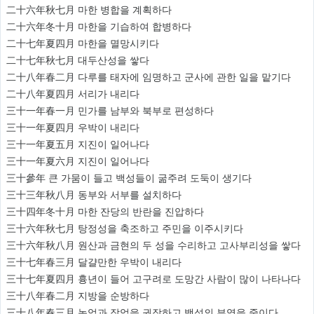
二十六年秋七月 마한 병합을 계획하다
二十六年冬十月 마한을 기습하여 합병하다
二十七年夏四月 마한을 멸망시키다
二十七年秋七月 대두산성을 쌓다
二十八年春二月 다루를 태자에 임명하고 군사에 관한 일을 맡기다
二十八年夏四月 서리가 내리다
三十一年春一月 민가를 남부와 북부로 편성하다
三十一年夏四月 우박이 내리다
三十一年夏五月 지진이 일어나다
三十一年夏六月 지진이 일어나다
三十參年 큰 가뭄이 들고 백성들이 굶주려 도둑이 생기다
三十三年秋八月 동부와 서부를 설치하다
三十四年冬十月 마한 잔당의 반란을 진압하다
三十六年秋七月 탕정성을 축조하고 주민을 이주시키다
三十六年秋八月 원산과 금현의 두 성을 수리하고 고사부리성을 쌓다
三十七年春三月 달걀만한 우박이 내리다
三十七年夏四月 흉년이 들어 고구려로 도망간 사람이 많이 나타나다
三十八年春二月 지방을 순방하다
三十八年春三月 농업과 잠업을 권장하고 백성의 부역을 줄이다