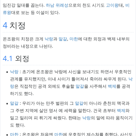
임진강 일대를 꼽는다.
하남 위례성
으로의 천도 시기도
고이왕
대,
비
류왕
대로 보는 등 이설이 있다.
4
치정
온조왕의 치정은 크게
낙랑
과
말갈
,
마한
에 대한 외정과 백제 내부의
정비라는 내정으로 나뉜다.
4.1
외정
낙랑
: 초기에 온조왕은 낙랑에 사신을 보내기도 하면서 우호적인
관계를 유지했지만, 이내 사이가 틀어져서 죽어라 싸우게 된다.
낙
랑
은 직접적인 공격 외에도 후술할
말갈
을 사주해서
백제
를 공격
하기도 했다.
말갈
: 우리가 아는 만주 벌판의 그
말갈
이 아니라 춘천의 맥국과
그 주변 지역에 살던 영서 예 세력을 말한다. 건국 초부터
백제
와
밀고 밀리며 피 튀기게 싸웠다. 한때는
낙랑
의 말에 따라 움직이기
도 했다.
마한
: 온조왕은 처음엔
마한
에 우호적인 제스쳐를 취했다. 사신도