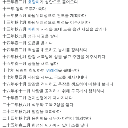
十三年春二月
호랑이
가 성안으로 들어오다
十三年 왕의 모후가 죽다
十三年夏五月 하남위례성으로 천도를 계획하다
十三年秋七月 하남위례성으로 백성을 이주시키다
十三年秋八月
마한
에 사신을 보내 도읍 옮긴 사실을 알리다
十三年秋九月 성과 대궐을 쌓다
十四年春一月 도읍을 옮기다
十四年春二月 백성을 위로하고 농사를 장려하다
十四年秋七月 한강 서북방에 성을 쌓고 주민을 이주시키다
十五年春一月 궁궐을 새로 쌓다
十七年 낙랑이 침입하여
위례성
을 불태우다
十七年夏四月 사당을 세우고 국모를 제사지내다
十八年冬十月 말갈을 격파하고 추장을 생포하여 마한에 보내다
十八年冬十一月 낙랑을 공격하기 위해 구곡까지 행차하다
二十年春二月 천지신명에게 제사지내다
二十二年秋八月 석두와 고목 2성을 쌓다
二十二年秋九月 말갈을 격파하다
二十四年秋七月 웅천책을 세우자 마한이 항의하다
二十五年春二月 한성의 민가에서 말이 소를 낳다