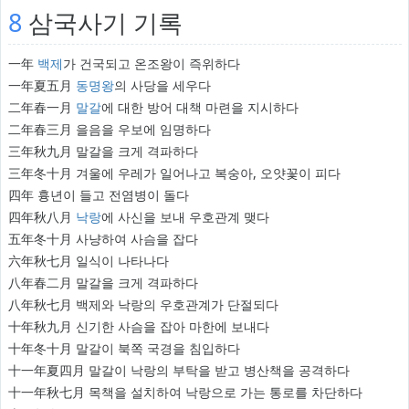
8
삼국사기 기록
一年
백제
가 건국되고 온조왕이 즉위하다
一年夏五月
동명왕
의 사당을 세우다
二年春一月
말갈
에 대한 방어 대책 마련을 지시하다
二年春三月 을음을 우보에 임명하다
三年秋九月 말갈을 크게 격파하다
三年冬十月 겨울에 우레가 일어나고 복숭아, 오얏꽃이 피다
四年 흉년이 들고 전염병이 돌다
四年秋八月
낙랑
에 사신을 보내 우호관계 맺다
五年冬十月 사냥하여 사슴을 잡다
六年秋七月 일식이 나타나다
八年春二月 말갈을 크게 격파하다
八年秋七月 백제와 낙랑의 우호관계가 단절되다
十年秋九月 신기한 사슴을 잡아 마한에 보내다
十年冬十月 말갈이 북쪽 국경을 침입하다
十一年夏四月 말갈이 낙랑의 부탁을 받고 병산책을 공격하다
十一年秋七月 목책을 설치하여 낙랑으로 가는 통로를 차단하다