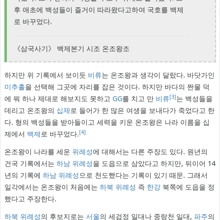
후 애초에 백성들이 즐거이 따라왔다고하여 국호를 백제
로 바꾸었다.
《삼국사기》 백제본기 시조 온조왕조
하지만 위 기록에서 보이듯
비류
는 온조왕과 생각이 달랐다. 바닷가인
미추홀
을 선택해 그곳에 자리를 잡은 것이다. 하지만 바다의 짠물 덕
[3]
에 뭐 하나 제대로 해보지도 못하고
GG
를 치고 만
비류
는 백성들을
데리고 온조왕의
십제
로 들어가 한 많은 여생을 보내다가 죽었다고 한
다. 형의 백성들을 받아들이고 세력을 키운 온조왕은 나라 이름을 십
[4]
제에서
백제
로 바꾸었다.
온조왕이 나라를 세운
위례성
에 대해서는 다른 주장도 있다. 원년의
건국 기록에서는
하남 위례성
을 도읍으로 삼았다고 하지만, 뒤이어 14
년의 기록에
하남 위례성
으로 천도했다는 기록이 있기 때문. 그래서
일각에서는 온조왕이 처음에는
하북 위례성
즉
한강
북쪽에 도읍을 정
했다고 주장한다.
하북 위례성
의 후보지로는
서울
의 세검정 일대나 중랑천 일대,
파주
의