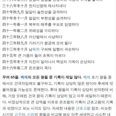
三十八年冬十月 천지신명에 제사지내다
四十年秋九月 말갈이 술천성을 공격하다
四十年冬十一月 말갈이 부현성을 습격하다
四十一年春一月 북부의 해루를 우보로 임명하다
四十一年春二月 위례성을 수리하다
四十三年秋八月 아산벌에서 사냥하다
四十三年秋九月 기러기가 왕궁에 모여 들다
四十三年冬十月 남
옥저
구파해 일행이 귀순하다
四十五年 큰 가뭄이 들어 초목이 마르다
四十五年冬十月 지진이 일어나서 백성의 가옥이 손상되다
四十六年春二月 온조왕이 죽다
무려 65줄.
백제
의 모든 왕들 중 기록이 제일 많다.
백제
초기 왕들 중
에서도 건국자임에도 불구하고, 기록이 상당히 많은 편이라 후세에 덧
붙여졌을 가능성도 존재한다. 후대 왕들의 기록이 상당히 빈약한데 비
해, 가장 오래된 건국 왕의 기록이 상당히 많고 아주 세밀하기 때문이
다. 비정상적으로 큰 강역을 이유로 온조왕의 기록이 근초고왕의 기록
과 섞였다고 보는 시각도 있다. 자세한 내용은
근초고왕
참조. 비슷한
시기의
고구려
,
신라
의 왕들과 비교해 봐도 아주 세세하고 사소한 내