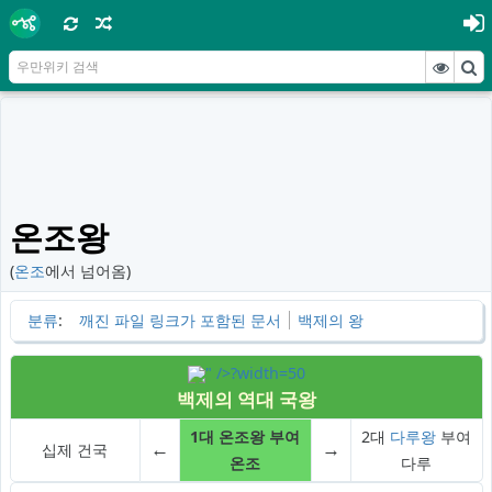
온조왕
(
온조
에서 넘어옴)
분류
:
깨진 파일 링크가 포함된 문서
백제의 왕
" />?width=50
백제의 역대 국왕
1대 온조왕 부여
2대
다루왕
부여
←
→
십제 건국
온조
다루