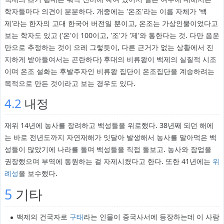
학자들마다 의견이 분분하다. 개중에는 '온조'라는 이름 자체가 '백
제'라는 한자의 고대 한국어 버전일 뿐이고, 온조는 가상인물이었다고
보는 학자도 있고 ('온'이 100이고, '조'가 '제'와 통한다는 것. 다만 음운
만으로 추정하는 것이 으레 그렇듯이, 다른 근거가 없는 상황에서 진
지하게 받아들여서는 곤란하다) 후대의 비류왕이 백제의 실질적 시조
이며 온조 설화는 후발주자인 비류왕 집단이 온조집단을 계승하려는
목적으로 만든 것이라고 보는 경우도 있다.
4.2
내정
재위 14년에 농사를 장려하고 백성들을 위로했다. 38년째 되던 해에
는 바로 전년도까지 자연재해가 잇달아 발생해서 농사를 말아먹은 백
성들이 많았기에 나라를 돌며 백성들을 직접 돌보고. 농사와 잠업을
권장했으며 부역에 동원하는 걸 자제시켰다고 한다. 또한 41년에는
위
례성
을 보수했다.
5
기타
백제의 건국자로
구태
라는 인물이 중국사서에 등장하는데 이 사람