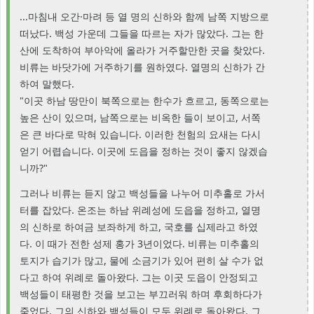
...마침내 오간·마려 등 열 명의 신하와 함께 남쪽 지방으로
떠났다. 백성 가운데 그들을 따르는 자가 많았다. 그는 한
산에 도착하여 부아악에 올라가 거주할만한 곳을 찾았다.
비류는 바닷가에 거주하기를 원하였다. 열명의 신하가 간
하여 말했다.
"이곳 하남 땅만이 북쪽으로는 한수가 흐르고, 동쪽으로는
높은 산이 있으며, 남쪽으로는 비옥한 들이 보이고, 서쪽
은 큰 바다로 막혀 있습니다. 이러한 천험의 요새는 다시
얻기 어렵습니다. 이곳에 도읍을 정하는 것이 좋지 않겠습
니까?"
그러나 비류는 듣지 않고 백성들을 나누어 미추홀로 가서
터를 잡았다. 온조는 하남 위례성에 도읍을 정하고, 열명
의 신하로 하여금 보좌하게 하고, 국호를 십제라고 하였
다. 이 때가 전한 성제 홍가 3년이었다. 비류는 미추홀의
토지가 습기가 많고, 물에 소금기가 있어 편히 살 수가 없
다고 하여 위례로 돌아왔다. 그는 이곳 도읍이 안정되고
백성들이 태평한 것을 보고는 부끄러워 하며 후회하다가
죽었다. 그의 신하와 백성들이 모두 위례로 돌아왔다. 그