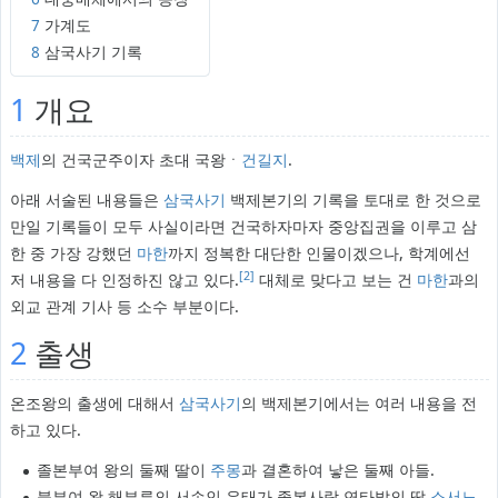
7
가계도
8
삼국사기 기록
1
개요
백제
의 건국군주이자 초대 국왕ㆍ
건길지
.
아래 서술된 내용들은
삼국사기
백제본기의 기록을 토대로 한 것으로
만일 기록들이 모두 사실이라면 건국하자마자 중앙집권을 이루고 삼
한 중 가장 강했던
마한
까지 정복한 대단한 인물이겠으나, 학계에선
[2]
저 내용을 다 인정하진 않고 있다.
대체로 맞다고 보는 건
마한
과의
외교 관계 기사 등 소수 부분이다.
2
출생
온조왕의 출생에 대해서
삼국사기
의 백제본기에서는 여러 내용을 전
하고 있다.
졸본부여 왕의 둘째 딸이
주몽
과 결혼하여 낳은 둘째 아들.
북부여 왕 해부루의 서손인 우태가 졸본사람 연타발의 딸
소서노