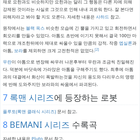
재로 요한과도 비슷하지만 요한과는 달리 그 행동은 다른 자에 의해
강제된 것이라는 사실로 그것으로 인해 내내 괴로워 한다. 잘 본다면
피해자라고 봐야 할 지도 모른다. 자세한 내용은
사하드
참고.
원작에서는
블랙 옥스
비슷한 모습에 긴 뿔을 가지고 있고 회전하면서
회오리를 만들수 있었다. 아톰도 초반에 이기지 못해서 결국 100만 마
력으로 개조한뒤에야 제대로 싸울수 있을 만큼의 강적. 작중
엡실론
과
[2]
아톰,
보라
를 제외하면 크게 고전한적은 없었다.
우란
이 아톰으로 변장해 싸우러 나온후부터 우란과 조금씩 친밀해진
다. 덕분에 바닷속에 가라앉은 아톰을 구해주기도 했다. 최후에 아톰
과의 대결에서 화산이 폭발하는것을 자신의 용도와 다리우스의 명령
에 반해 도와주지만 보라와의 싸움에서 파괴된다.
7
록맨 시리즈
에 등장하는 로봇
플루토(록맨 클래식 시리즈)
문서 참고.
8
BEMANI 시리즈
수록곡
자세한 내용은
Pluto
문서 참고.