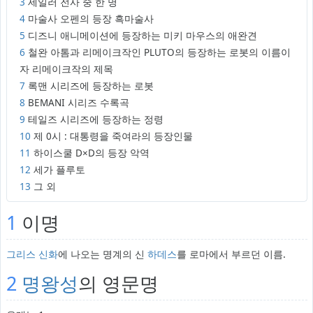
3
세일러 전사 중 한 명
4
마술사 오펜의 등장 흑마술사
5
디즈니 애니메이션에 등장하는 미키 마우스의 애완견
6
철완 아톰과 리메이크작인 PLUTO의 등장하는 로봇의 이름이
자 리메이크작의 제목
7
록맨 시리즈에 등장하는 로봇
8
BEMANI 시리즈 수록곡
9
테일즈 시리즈에 등장하는 정령
10
제 0시 : 대통령을 죽여라의 등장인물
11
하이스쿨 D×D의 등장 악역
12
세가 플루토
13
그 외
1
이명
그리스 신화
에 나오는 명계의 신
하데스
를 로마에서 부르던 이름.
2
명왕성
의 영문명