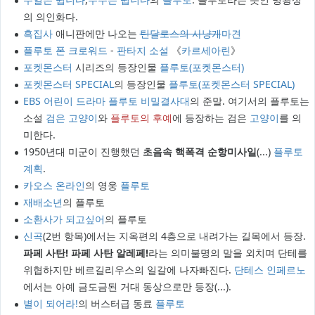
의 의인화다.
흑집사
애니판에만 나오는
틴달로스의 사냥개
마견
플루토 폰 크로워드
-
판타지 소설
《
카르세아린
》
포켓몬스터
시리즈의 등장인물
플루토(포켓몬스터)
포켓몬스터 SPECIAL
의 등장인물
플루토(포켓몬스터 SPECIAL)
EBS
어린이 드라마
플루토 비밀결사대
의 준말. 여기서의 플루토는
소설
검은 고양이
와
플루토의 후예
에 등장하는 검은
고양이
를 의
미한다.
1950년대 미군이 진행했던
초음속 핵폭격 순항미사일
(...)
플루토
계획
.
카오스 온라인
의 영웅
플루토
재배소년
의 플루토
소환사가 되고싶어
의 플루토
신곡
(2번 항목)에서는 지옥편의 4층으로 내려가는 길목에서 등장.
파페 사탄! 파페 사탄 알레페!
라는 의미불명의 말을 외치며 단테를
위협하지만 베르길리우스의 일갈에 나자빠진다.
단테스 인페르노
에서는 아예 금도금된 거대 동상으로만 등장(...).
별이 되어라!
의 버스터급 동료
플루토