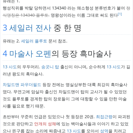
유래는 1.
행성직위를 박탈 당하면서 134340 라는 왜소형성 분류번호가 붙어
정
[1]
식명칭은 134340 플루토.
명왕성이라는 이름 그대로 써도 된다
3
세일러 전사
중 한 명
유래는 2.
세일러 플루토
문서 참조.
4
마술사 오펜
의 등장 흑마술사
13 사도
의 우두머리.
송곳니 탑
출신이 아니며, 순수하게
13 사도
가 길
러낸 왕도의 흑마술사.
차일드맨 파우더필드
등장 전에는 명실상부한 대륙 최강의 흑마술사
였다. 무연고에 암살자 출신인 차일드맨이 탑의 교사가 될 수 있었던
것도 플루토를 경계한 탑의 장로들이 그에 대항할 수 있을 만한 마술
사를 필요로 했기 때문.
초반부터 꾸준히 언급은 있었으나 첫 등장은 20권.
최접근령
이 파괴된
것으로 판단하고
안개의 성채
에 있는 백마술사들과 이야기 하고 있었
으나 뜬구름 잡는 소리에 짜증내고
13 사도
를 모아서
성역
을 치려고