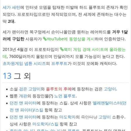
세가 새턴
에 인터넷 모뎀을 탑재한 미발매 하드 플루토의 존재가 확인
되었다. 프로토타입으로만 제작되었으며, 전 세계에 존재하는 대수는
딱
2대
.
세가 팬이라면 목구멍에서 손이나올만큼 원하는 레어하드를
겨우 1달
러에 구입한
사용자가
YouTube에 동영상을 게시
하여 인증하였다.
2013년 4월경 이 프로토타입이
북미 게임 경매 사이트에 올라왔는
데
, 7600달러까지 올랐으며 만달러까지 오를 가능성이 높다고 한다.
초차원게임 넵튠 시리즈
의
프루루트
가 이것의 모에화 캐릭터다.
13
그 외
소설
검은 고양이
와
플루토의 후예
에 등장하는 검은
고양이
.
웹툰
개판
의 등장인물(?)
노먼 플루토
.
던전 앤 파이터
에 등장하는 스킬. 상세 사항은
엘레멘탈마스터(던
전 앤 파이터)/스킬
항목 참고
던전 앤 파이터
에 등장하는
마도학자
의
죽인다냥
고양이
소환수.
상세 사항은
마도학자/스킬
항목 참고
주일은 쉽니다
,
우주는 쉽니다
의
플루토
. 플루토라는 뜻인 명왕성