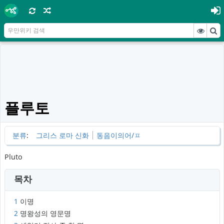
플루토
분류
:
그리스 로마 신화
동음이의어/ㅍ
Pluto
목차
1
이명
2
명왕성의 영문명