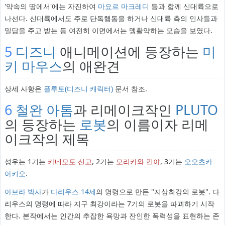
'약속의 땅에서'에는 자진하여
마요르 마크레디
등과 함께 신대륙으로
나선다. 신대륙에서도 주로 단독행동을 하거나 신대륙 측의 인사들과
밀담을 주고 받는 등 여전히 이면에서는 맹활약하는 모습을 보였다.
5
디즈니
애니메이션에 등장하는
미
키 마우스
의 애완견
상세 사항은
플루토(디즈니 캐릭터)
문서 참조.
6
철완 아톰
과 리메이크작인
PLUTO
의 등장하는
로봇
의 이름이자 리메
이크작의 제목
성우는 1기는
카네모토 신고
, 2기는
모리카와 킨야
, 3기는
오오츠카
아키오
.
아브라 박사
가
다리우스 14세
의 명령으로 만든 "지상최강의 로봇". 다
리우스의 명령에 따라 지구 최강이라는 7기의 로봇을 파괴하기 시작
한다. 본작에서는 인간의 추잡한 욕망과 잔인한 폭력성을 표현하는 존