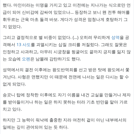
했다. 마인이라는 이명을 가지고 있고 이전에는 지나가는 식으로만 언
급이 되어 신비감에 감싸여 있었으나… 등장하고 보니 왠 전투 해머를
휘두르는 근육 마초 돌격 바보. 게다가 성격은 엄청나게 호탕하기 그
지 없었다.
그리고 결정적으로 별 비중이 없었다. (…) 오히려 무리하게
성역
을 공
격해서
13 사도
를 괴멸시키는 삽질 크리를 저질렀다. 그래도 잘못은
인정하고 사과하고, 아무리 시궁창을 뒹굴어도 끝까지 긍지를 잃지 않
는 모습에
오펜
은 남몰래 감탄하기도 했다.
성역에서의 결전 이후에는 왕도반역죄를 선고 받은 탓에 왕도에서 쫓
겨난다. 사형은 면했지만 이 때문에 전면에 나서는 일은 다시는 할 수
없게 되었다.
송곳니 탑에 정착한 이후에도 자기 이름을 내건 교실을 만들거나 제자
를 받아들이거나 하는 일은 하지 못하는 터라 기초 반만을 맡아 가르
치고 있다.
하지만 그 능력이 워낙에 출중한 지라 여전히 겉이 아닌 내부에서의
일에는 깊이 관여되어 있는 듯 하다.