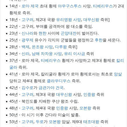
14년 -
로마 제국
초대 황제
아우구스투스
사망.
티베리우스
가 2대
황제로 즉위.
18년 -
고구려
, 제2대 국왕
유리명왕
사망
,
대무신왕
즉위]
22년 - 고구려, 부여를 공격하여 왕 대소를 죽임.
23년 -
신나라
와
현한
사이에
곤양대전
이 벌어진다.
25년 -
광무제
유수가 각지의 군벌들을 평정하고
후한
을 세운다.
28년 -
백제
,
온조왕
사망
,
다루왕
즉위]
34년 -
신라
,
남해 차차웅
사망
,
유리 이사금
즉위
37년 - 로마 제국,
티베리우스
황제가 사망하고 제3대 황제로
칼리
굴라
즉위.
41년 - 로마 제국, 칼리굴라 황제가 로마 황제로서는 최초로
암살
당하고 제4대 황제로
클라우디우스
즉위.
42년 -
김수로
가
금관가야
건국
.
44년 -
고구려
, 제3대 국왕
대무신왕
사망,
민중왕
즉위
45년 - 북인도를 지배한 쿠샨 왕조 수립.
48년 -
고구려
, 제4대 국왕
민중왕
사망,
모본왕
즉위
50년 - 이 시기 이후 간다라 미술이 발흥.
53년 -
고구려
,
두로
가
모본왕
암살. 제6대
태조대왕
즉위