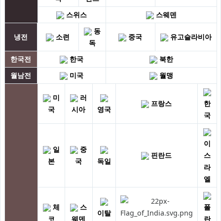
스위스
스웨덴
동
냉전
소련
중국
유고슬라비아
독
한국전
한국
북한
월남전
미국
월맹
미
러
프랑스
한
국
시아
영국
국
이
일
중
핀란드
스
본
국
독일
라
엘
체
스
폴
이탈
코
웨덴
란