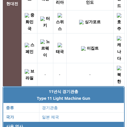
리아
인도
현대전
드
중
터
화민
스위
싱가포르
호
키
국
스
주
노
스
캐
르웨
이집트
페인
태국
나
이
다
브
-
-
-
북
라질
한
11년식 경기관총
Type 11 Light Machine Gun
종류
경기관총
국가
일본 제국
사용 역사