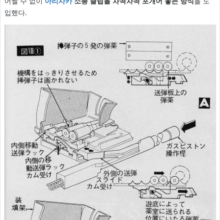
어쩔 수 없이
아리사카
소총 클립을 차곡차곡 포개어 놓는 방식
을 도
입했다.