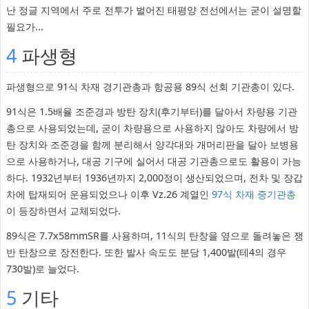
난 정글 지역에서 주로 전투가 벌어진 태평양 전선에서는 굳이 설명할
필요가...
4
파생형
파생형으로 91식 차재 경기관총과 항공용 89식 선회 기관총이 있다.
91식은 1.5배율 조준경과 방탄 장치(후기부터)를 달아서 차량용 기관
총으로 사용되었는데, 굳이 차량용으로 사용하지 않아도 차량에서 방
탄 장치와 조준경을 함께 분리해서 양각대와 개머리판을 달아 보병용
으로 사용하거나, 대공 기구에 실어서 대공 기관총으로도 활용이 가능
하다. 1932년부터 1936년까지 2,000정이 생산되었으며, 전차 및 장갑
차에 탑재되어 운용되었으나 이후 Vz.26 계열인
97식 차재 중기관총
이 등장하면서 교체되었다.
89식은 7.7x58mmSR를 사용하며, 11식의 탄창을 옆으로 돌려놓은 쟁
반 탄창으로 장전한다. 또한 발사 속도도 분당 1,400발(테4의 경우
730발)로 늘었다.
5
기타