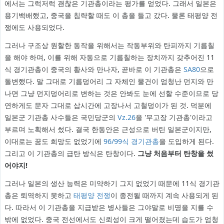
에서는 그럭저럭 괜찮은 기관총이라는 평가를 얻었다. 그래서 일본은
용기백배했고, 중국을 침략할 때도 이 총을 들고 갔다. 물론 태평양 전
쟁에도 사용되었다.
그러나 구조상 원할한 동작을 위해서는 작동부위와 탄피까지 기름칠
을 해야 하며, 이를 위해 자동으로 기름칠하는 장치까지 갖추어진 11
식 경기관총이 중국의 황사와 만나자, 곧바로 이 기관총은
SA80
으로
돌변했다. 말 그대로 기름덩어리 그 자체인 물건이 엄청난 먼지와 만
나면 그냥 먼지덩어리로 변하는 것은 안봐도 눈에 선할 수준이므로 당
연하게도 문자 그대로 삽시간에 고장나서 고철덩이가 된 것. 덕분에
일본군 기관총 사수들은 국민당군의
Vz.26
을 '무고장 기관총'이라고
부르며 노획해서 썼다. 결국 한동안은 근성으로 버틴 일본군이지만,
이대로는 꿈도 희망도 없었기에
96/99식 경기관총
을 도입하게 된다.
그리고 이 기관총의 급탄 방식은 탄창이다.
그냥 처음부터 탄창을 썼
어야지!
그러나 일본의 생산 능력은 미약하기 그지 없었기 때문에 11식 경기관
총은 퇴역하지 못하고
태평양 전쟁
이 종전될 때까지 계속 사용되게 된
다. 따라서 이 기관총을 지급받은 병사들은 그야말로 비명을 지를 수
밖에 없었다. 중국 전선에서도 신뢰성이 크게 떨어졌는데 습도가 엄청