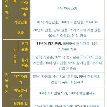
개
총
반자
인
동소
4식 자동소총
화
총
기
기관단총
베식 기관단총
,
100식 기관단총
,
MAB 38
26년식 권총
,
남부 권총
,
스기우라식 자동권총
,
권총
90식 신호권총
,
94식 권총
경기
11년식 경기관총
,
96/99식 경기관총
,
92식
관총
7.7mm 기총
기
관
3년식 기관총
,
92/1식 중기관총
,
89/97식 고정
중기
총
기관총, 98식 중기관총
,
97식 중기관총
,
98/1식
관총
선회 기관총
지
대전차화
97식 자동포
,
4식 7cm 분진포
,
99식 파갑폭뢰
,
원
기
갈고리 폭탄
,
자돌폭뢰
화
화염방사
기
93식 소화염발사기
,
100식 화염발사기
기
척탄통 및
10식 척탄통
,
89식 척탄통
,
97식 곡사보병포