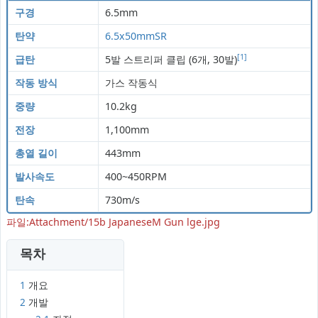
구경
6.5mm
탄약
6.5x50mmSR
[1]
급탄
5발 스트리퍼 클립 (6개, 30발)
작동 방식
가스 작동식
중량
10.2kg
전장
1,100mm
총열 길이
443mm
발사속도
400~450RPM
탄속
730m/s
파일:Attachment/15b JapaneseM Gun lge.jpg
목차
1
개요
2
개발