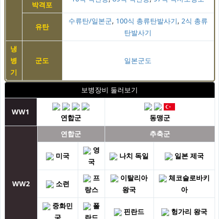
박격포
수류탄/일본군
,
100식 총류탄발사기
,
2식 총류
유탄
탄발사기
냉
병
군도
일본군도
기
보병장비 둘러보기
WW1
연합군
동맹군
연합군
추축군
영
미국
나치 독일
일본 제국
국
프
이탈리아
체코슬로바키
WW2
소련
랑스
왕국
아
중화민
폴
핀란드
헝가리 왕국
국
란드