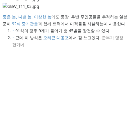
좋은 놈, 나쁜 놈, 이상한 놈
에도 등장. 후반 주인공들을 추격하는 일본
군이
92식 중기관총
과 함께 트럭에서 마적들을 사살하는데 사용한다.
↑
91식의 경우 9개가 들어가 총 45발을 장전할 수 있다.
↑
근데 이 방식은
오리콘 대공포
에서 잘 쓰고있다.
군부가 멍청
한거네