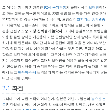
그 이유는 기존의 기관총인
92식 중기관총
의 급탄방식은
보탄판
이라
고 하는 철판을 이용한 방식으로 30발 클립 또는 이를 다수 연결(최대
150발까지)한 것을 사용하는 방식이며, 프랑스의
호치키스 중기관총
이 사용하던 급탄구조다. 어떤 의미로 이 방식은 일본군이 사용한 기
관총 급탄구조 중
가장 신뢰성이 높았다.
그러나 본질적으로 보탄판을
이용한 클립 방식은 기관총의 기본 급탄방식인 탄띠 방식의 특허를 피
하기 위해 만든터라 장시간 사격시 급탄에 애를 먹을 뿐 아니라, 보탄
판을 일정 길이 이상 이으면 급탄이 안되는 것은 물론, 무겁고 한쪽 방
향으로 보탄판이 크게 돌출하기 때문에 심하면 거치한 기관총이 넘어
지는 사고까지 일어난다. 그래서 보탄판을 이용한 클립식 급탄은 일본
의 현실을 감안해볼 때 중기관총에는 그럭저럭 괜찮을지 몰라도, 야전
에서 들고
반자이 어택
돌격을 해야 하는 경기관총에는 어울리지 않는
다고 생각한 것이다.
2.1
좌절
그러나 그가 속한 조직이 어디인가. 일본군 아닌가. 일본의
높으신 분
들
은 탄창이 비싸니 더 저렴한 걸 쓰라며 딴지를 걸었고, 난부 소장은