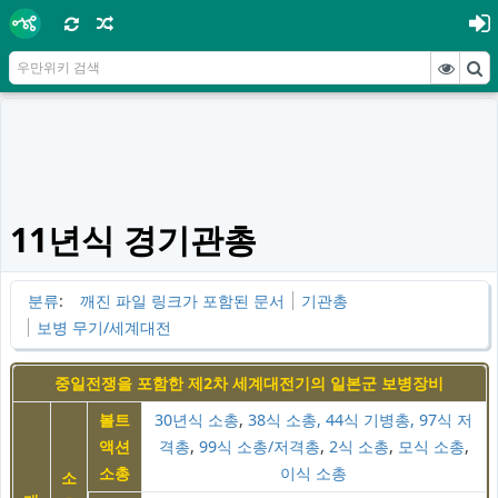
11년식 경기관총
분류
:
깨진 파일 링크가 포함된 문서
기관총
보병 무기/세계대전
중일전쟁을 포함한 제2차 세계대전기의 일본군 보병장비
볼트
30년식
소총
,
38식 소총, 44식 기병총, 97식 저
액션
격총
,
99식 소총/저격총
,
2식 소총
,
모식 소총
,
소총
이식 소총
소