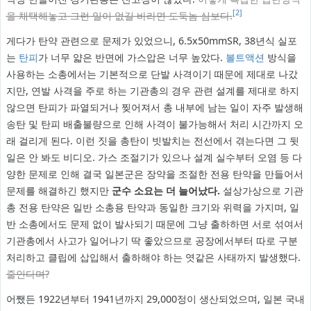
[2]
을 채택해놓고 그런 일이 없길 바라면 도둑놈 심보다.
게다가 탄약 관련으로 문제가 있었으니, 6.5x50mmSR, 38년식 실포
는
탄피
가 너무 얇은 반면에 가스압은 너무 높았다.
볼트액션
방식을
사용하는 소총에서는 기본적으로 단발 사격이기 때문에 제대로 나갔
지만, 연발 사격을 주로 하는 기관총의 경우 관련 설계를 제대로 하지
않으면 탄피가 파열되거나 찢어져서 총 내부에 남는 일이 자주 발생해
송탄 및 탄피 배출불량으로 인해 사격이 불가능해서 처리 시간까지 오
래 걸리게 된다. 이런 짓을 총탄이 빗발치는 전선에서 겪는다면 그 뒷
일은 안 봐도 비디오. 가스 조절기가 있으나 설계 실수부터 오염 등 다
양한 문제로 인해 결국 일본군은 장약을 조절한 전용 탄약을 만들어서
문제를 해결하긴 했지만
군수 소요는 더 늘어났다.
설상가상으로 기관
총 전용 탄약은 일반 소총용 탄약과 동일한 크기와 위력을 가지며, 일
반 소총에서도 문제 없이 발사되기 때문에 그냥 출하하면 서로 섞여서
기관총에서 사고가 일어나기 딱 좋았으므로 공장에서부터 따로 구분
처리하고 클립에 삽입해서 출하해야 하는 엿같은 사태까지 발생했다.
줄인다며?
어쨌든 1922년부터 1941년까지 29,000정이 생산되었으며, 일본 국내