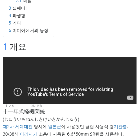
2.1
좌절
3
실패다!
4
파생형
5
기타
6
미디어에서의 등장
1
개요
11년식 경기관총
十一年式軽機関銃
(じゅういちねんしきけいきかんじゅう)
제2차 세계대전
당시에
일본군
이 사용했던 클립 사용식 경
기관총
.
30/38식
아리사카
소총에 사용된 6.6*50mm SR탄을 사용한다.