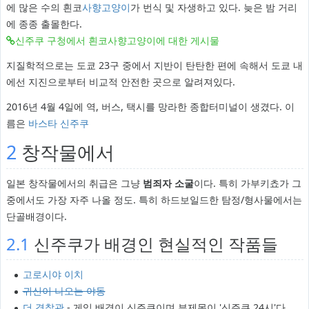
에 많은 수의 흰코
사향고양이
가 번식 및 자생하고 있다. 늦은 밤 거리
에 종종 출몰한다.
신주쿠 구청에서 흰코사향고양이에 대한 게시물
지질학적으로는 도쿄 23구 중에서 지반이 탄탄한 편에 속해서 도쿄 내
에선 지진으로부터 비교적 안전한 곳으로 알려져있다.
2016년 4월 4일에 역, 버스, 택시를 망라한 종합터미널이 생겼다. 이
름은
바스타 신주쿠
2
창작물에서
일본 창작물에서의 취급은 그냥
범죄자 소굴
이다. 특히 가부키쵸가 그
중에서도 가장 자주 나올 정도. 특히 하드보일드한 탐정/형사물에서는
단골배경이다.
2.1
신주쿠가 배경인 현실적인 작품들
고로시야 이치
귀신이 나오는 야동
더 경찰관
- 게임 배경이 신주쿠이며 부제목이 '신주쿠 24시'다.