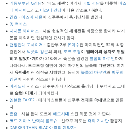
기동무투전 G건담
의 '네오 재팬' : 여기서
데빌 건담
을 비롯한
마스
터 아시아
그리고
마스터 건담
이 나온 장소로 나왔다.
간츠
-
이즈미 시온
이 신주쿠에서 총기난사를 벌인다.
겟 백커스
디지몬 테이머즈
- 사실 현실적인 세계관을 바탕으로 한지라 디지
몬을 제외하면 현실적인 묘사가 많다.
천장전대 고세이저
- 중반부 2부
유마수
편 마지막편인 32화 최종
결전에서
빅풋의 킹곤
의 의해,
도쿄 도청
이
엘레이의 상자로 뒤덮
히고 말았다
게다가 31화에서 죽은줄 알았던
블롭의 마쿠인
마저
나타나서, 도쿄도청 절반이 아예 마쿠인의 몸속에 뒤덮혔다. 여기
서
유마홀
이란 작전을 시행했고, 동시에
블롭의 마쿠인
과
빅풋의
킹곤
이 사망한 장소로 나타났다.
마계도시
시리즈 - 신주쿠가 대지진으로 홀라당 다 무너지고 그대
로
슬럼+마계
가 되어버렸다.
엠블럼 TAKE2
- 테러리스트들이 신주쿠 전체를 쑥대밭으로 만든
다.
은혼
- 사실 현대 도쿄에
에도시대
스킨 씌운 것에 가깝다.
코드 기아스 반역의 를르슈
- 신주쿠 게토는
흑의 기사단
활동지
DARKER THAN BLACK -흑의 계약자-