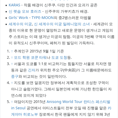
KARAS
- 작품 배경이 신주쿠. 다만 인간과 요괴가 공존
신 펫숍 오브 호러즈
- 신주쿠의 가부키쵸가 배경.
Girls' Work
-
TYPE-MOON
의 중2병스러운 마법물
세계수의 미궁
,
신 세계수의 미궁 밀레니엄의 소녀
- 세계관이 모
종의 이유로 현 문명이 멸망하고 새로운 문명이 생겨나고 게임의
주 스토리는 이 때 생겨난 미궁의 탐험. 미궁의 5번째 구역의 이름
이 유적도시 신주쿠이며, 폐허가 된 빌딩이 가득하다.
↑
추계인구 2015년 9월 1일 기준
↑
모드 학원 코쿤 타워
나
도쿄 도청
등.
↑
서울과 도쿄를 1:1로 비교하기는 힘들지만 서울로 치자면 명
동과 같은
긴자
가 위치한 주오구(中央區)가 그 이름때문에라도
중구
와 비교되는 것이 일반적이다.
↑
지도를 보면 알겠지만 정부에서 계획적으로 조성한 구역이
아니고 슬럼가였다. 그래서 일본인에 비해 가난한 한인들이 자
연스레 모이게 되었다
↑
여담이지만 2015년
Anisong World Tour 란티스 페스티벌
in Seoul
공연에서 아티스트들이 전부 모일 때 진행을 맡은
카
게야마 히로노부
장로께서 한국 팬들에게 지지 않기 위해 3년