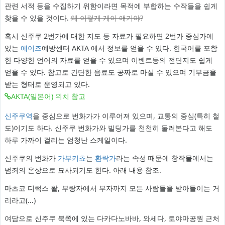
관련 서적 등을 수집하기 위함이라면 목적에 부합하는 수작들을 쉽게
찾을 수 있을 것이다.
왜 이렇게 게이 얘기야?
혹시 신주쿠 2번가에 대한 지도 등 자료가 필요하면 2번가 중심가에
있는
에이즈
예방센터 AKTA 에서 정보를 얻을 수 있다. 한국어를 포함
한 다양한 언어의 자료를 얻을 수 있으며 이벤트등의 전단지도 쉽게
얻을 수 있다. 참고로 간단한 음료도 공짜로 마실 수 있으며 기부금을
받는 형태로 운영되고 있다.
AKTA(일본어) 위치 참고
신주쿠역
을 중심으로 번화가가 이루어져 있으며, 교통의 중심(특히 철
도)이기도 하다. 신주쿠 번화가와 빌딩가를 천천히 둘러본다고 해도
하루 가까이 걸리는 엄청난 스케일이다.
신주쿠의 번화가
가부키쵸
는
환락가
라는 속성 때문에 창작물에서는
범죄의 온상으로 묘사되기도 한다. 아래 내용 참조.
마츠코 디럭스 왈, 부랑자에서 부자까지 모든 사람들을 받아들이는 거
리라고(...)
여담으로 신주쿠 북쪽에 있는 다카다노바바, 와세다, 토야마공원 근처