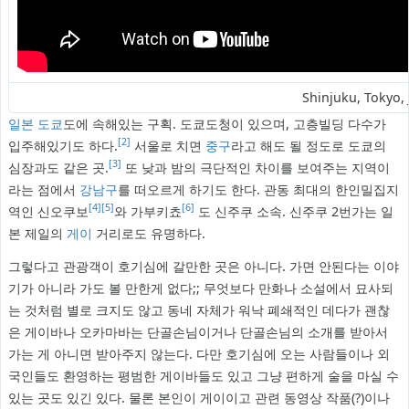
Shinjuku, Tokyo
일본
도쿄
도에 속해있는 구획. 도쿄도청이 있으며, 고층빌딩 다수가
[2]
입주해있기도 하다.
서울로 치면
중구
라고 해도 될 정도로 도쿄의
[3]
심장과도 같은 곳.
또 낮과 밤의 극단적인 차이를 보여주는 지역이
라는 점에서
강남구
를 떠오르게 하기도 한다. 관동 최대의 한인밀집지
[4]
[5]
[6]
역인 신오쿠보
와 가부키쵸
도 신주쿠 소속. 신주쿠 2번가는 일
본 제일의
게이
거리로도 유명하다.
그렇다고 관광객이 호기심에 갈만한 곳은 아니다. 가면 안된다는 이야
기가 아니라 가도 볼 만한게 없다;; 무엇보다 만화나 소설에서 묘사되
는 것처럼 별로 크지도 않고 동네 자체가 워낙 폐쇄적인 데다가 괜찮
은 게이바나 오카마바는 단골손님이거나 단골손님의 소개를 받아서
가는 게 아니면 받아주지 않는다. 다만 호기심에 오는 사람들이나 외
국인들도 환영하는 평범한 게이바들도 있고 그냥 편하게 술을 마실 수
있는 곳도 있긴 있다. 물론 본인이 게이이고 관련 동영상 작품(?)이나