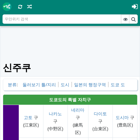
신주쿠
분류
:
둘러보기 틀/지리
도시
일본의 행정구역
도쿄 도
도쿄
도의
특별 자치구
네리마
나카노
다이토
고토
구
구
도시마
구
구
구
(江東区)
(練馬
(豊島区)
(中野区)
(台東区)
区)