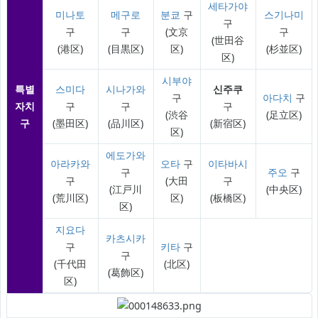
세타가야
미나토
메구로
분쿄
구
스기나미
구
구
구
(文京
구
(世田谷
(港区)
(目黒区)
区)
(杉並区)
区)
시부야
특별
스미다
시나가와
신주쿠
구
아다치
구
자치
구
구
구
(渋谷
(足立区)
구
(墨田区)
(品川区)
(新宿区)
区)
에도가와
아라카와
오타
구
이타바시
구
주오
구
구
(大田
구
(江戸川
(中央区)
(荒川区)
区)
(板橋区)
区)
지요다
카츠시카
구
키타
구
구
(千代田
(北区)
(葛飾区)
区)