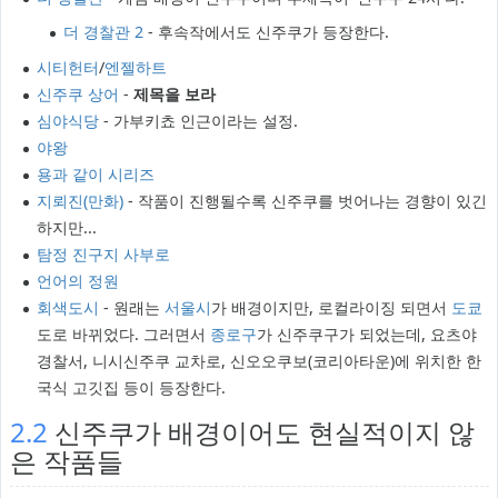
더 경찰관 2
- 후속작에서도 신주쿠가 등장한다.
시티헌터
/
엔젤하트
신주쿠 상어
-
제목을 보라
심야식당
- 가부키쵸 인근이라는 설정.
야왕
용과 같이 시리즈
지뢰진(만화)
- 작품이 진행될수록 신주쿠를 벗어나는 경향이 있긴
하지만...
탐정 진구지 사부로
언어의 정원
회색도시
- 원래는
서울시
가 배경이지만, 로컬라이징 되면서
도쿄
도로 바뀌었다. 그러면서
종로구
가 신주쿠구가 되었는데, 요츠야
경찰서, 니시신주쿠 교차로, 신오오쿠보(코리아타운)에 위치한 한
국식 고깃집 등이 등장한다.
2.2
신주쿠가 배경이어도 현실적이지 않
은 작품들