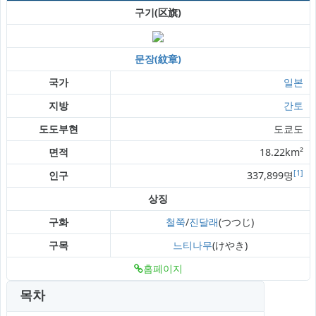
구기(区旗)
문장(紋章)
국가
일본
지방
간토
도도부현
도쿄도
면적
18.22km²
[1]
인구
337,899명
상징
구화
철쭉
/
진달래
(つつじ)
구목
느티나무
(けやき)
홈페이지
목차