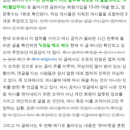
허(혈압주의)
로 들어가면 글쓴이는 회원가입을 15-05-16을 했고, 방
문횟수는 1회로 확인된다. 작성 게시물은 지워진 게시물을 포함하면 3
개로 추정되고 있다.
언제 사라졌는지 모르는 글을 귀신같이 캡처해서
여시 공지로 올리는 솜씨
현재 오유에서 이 캡처를 가지고 여시 공지가 올라온 시간 전후에 올
라온 글을 확인하면
정말 해도 해도
현재 이 글 하나만 확인되고 있
으며 추천보단 비공감이 더 많다.
혹시 검색이 빠졌을 수 있으니 아시
는 분은 확인 후
추가 바랍니다
이 글에서도 오유의 반응은 캡처 자체
가 조작된 것으로 보는 글이 주를 이루며, 작성자만 열이 받아 있는 상
황이며, 댓글을 다는 사람들은 앞서 말한 대로 캡처의 진위만 의심하
고 있다. 즉 오유에서도 게시물에 대해 여시 욕을 하는 것이 아니라 진
위를 밝힌 후 언급을 하고 있다. 여시 공지나 댓글에서 말이 나온 것처
럼 여시를 깎아내리기 위한 조작이 아닌 개인 회원이 잘못된 정보를
가지고 개인적으로 글을 쓴 것인데, 여시 측은 이를 조작이라고만 주
장하는 상황.
물론 삭제된 게시물에서 어떤 댓글이 나왔는지 확인을
할 수 없으니 여시 측 주장에도 쪼끔은 귀를 기울여야 할지도 모른다.
그리고 이 글에서는 두 번째 얘기로 올라오는 내용은 '유머/웃음 흔한