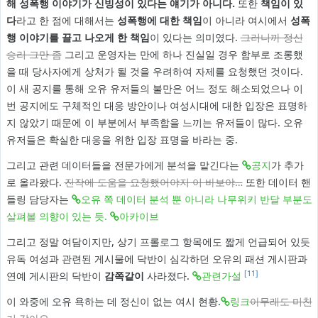
해 성폭행 이야기가 신빙성이 있다는 얘기가 아니다.
또한
책임이 있
다
라고 한 점에 대해서는
성폭행에 대한 책임
이 아니라 여시에서
성폭
행 이야기를 끌고 나오게 한 책임
이 있다는 의미였다.
그러니까 정신
승리 그만 좀
그리고 운영자는 만에 하나 진실일 경우 함부로 조롱했
을 때 당사자에게 상처가 될 것을 우려하여 자제를 요청했던 것이다.
이 새 공지를 통해 오유 유저들의 불만은 어느 정도 해소되었으나 이
번 공지에도 구체적인 대응 방안이나 여성시대에 대한 입장은 표명하
지 않았기 때문에 이 부분에서 부족함을 느끼는 유저들이 많다. 오유
유저들은 확실한 대응을 위한 입장 표명을 바라는 중.
그리고 관련 데이터들을 전문가에게 분석을 맡긴다는
공지
가 추가
로 올라왔다.
진작에 도움을 요청했어야지 이 바보야…
또한 데이터 핸
들링 담당자는
오유 쪽 데이터 분석 뿐 아니라 나무위키 반달 부분도
살펴볼 의향이 있는 듯.
아카이브
그리고 정말 여담이지만, 상기 프롤로그 항목에도 짧게 언급되어 있듯
유독 여성과 관련된 게시물에 닥반이 심각하던 오유의 패션 게시판과
[11]
연예 게시판의 닥반이
감쪽같이
사라졌다.
관련가설
이 와중에 오유 욕하는 데 정신이 없는 여시 현황.
링크
아무래도 미친