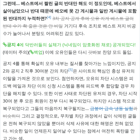
그런데… 베스트에서 짤린 글의 반대만 해도 이 정도인데, 베스트에서
살아남았으나 반대 때문에 베오베 못 간 게시물과 일반 게시물에 포함
[4]
된 반대까지 누적하면?
3차 공지 공개 후에 오유 자게 베스트 글의
반대 수가 확 줄은 것은 안 비밀
거기다 후속 조치로 베스트 저지 비공
수가 늘어나서 분탕도 어려워진 감도 있다.
공지 4
에 닥반러들의 실체가 (닉네임이 암호화된 채로) 공개되었다!
(데이터 주의)(
백업
) 이에 오유인들은 다시
갓
바보 찬양 모드 돌입.
공지 4를 통해 확실히 오유 내부는 질서를 찾아가는 느낌이지만, 공지
[5]
2와 공지 2 직후 30여분 간의 차단
은 사이트의 핵심인 충성 유저의
이탈을 가져온 것으로 보인다. 첨언하자면, 오유의 차단 시스템은 피
드백 메일과 차단 이의 신청 시스템을 통해 피드백 후 합당할 경우 차
단을 해지할 수 있다. 또한 이번 사태로 차단된 유저의 경우, 차단 시작
30여 분 후 모든 회원이 전부 다시 복구되었다. 하지만 시스템 적으로
복구되었다고 그들의 마음까지 복구될지는…
금붕어 급속 냉동 실험
과
비슷하다
그리고 결정적으로, 무차별 차단 과정에서 같이 삭제된 글들
은 전혀 복구되지 않았을 뿐더러 삭제 사유에 대한 해명은 전혀 없었
다. 비슷한 일이 언제든지 일어날 수 있다는 점에서 여전히 폭탄을 안
고 가는 셈.