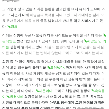
거 같아요…
그 와중에 성의 없는 사과문 논란을 일으킨 한 여시 유저가 오유에 와
서 그 사건에 대해
해명글의 목적을 지니고 있으나 기대와는 달리 오
유 유저들에게 불을 붙인
글을 남겼다가 반대를 먹고 사라지기도 했
다.
링크
이러는 상황에 누군가 오유와 다른 사이트들을 이간질 시키려 하는
움직임도
발견되었으나 지금까지 당한 것이 있다 보니
씨알도 안 먹
히는
상황이 벌어지고 있다.
사실 이쯤 왔으면 저게 이간질이든 사실
이든 여시에 대한 태도는 변하지 않는다
그리고 그래도 여시는 싸다
회원 중 한 명이 채팅방을 열어서 여시와 대화를 하려 한 정황이 파악
되어 오유 회원들이 불쾌감을
드러냈다.
과거의 여러 사건 때문에 오
유의 이름을 건 사설 채팅방 개설은 공지로 금지되어 있는 데다가, 이
미 여시와 대화로 일이 해결 될 수준이 아닌 상황이 뻔히 보이는데 이
와중에 오유의 대표자가 이런 식으로 말을 했다고 빌미를 줄 수도 있
다는 의견이 다수이기
때문이다.
그리고 채팅방의 정황이
속속들
이
밝혀지며
회원들의 분노가 더욱 가속화 되는 중. 오유 유저들의
의견을 대략적으로 축약하자면
아무도 당신에게 그런 완장을 채워준
적이 없는데 혼자 날뛰며 삽질하고 있다
는 평이다.
그 놈의 대화는 포