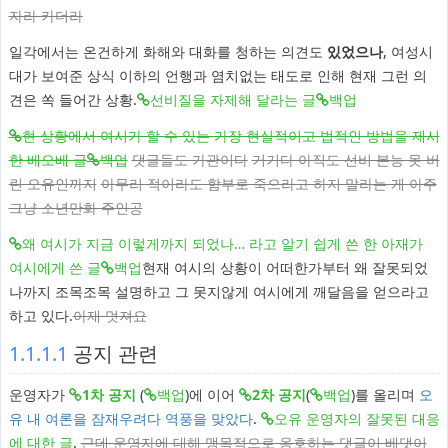
자라 카더라
일각에서는 온건하게 화해와 대화를 청하는 의견도
있었으나
, 여성시
대가 보여준 상식 이하의 언행과 염치없는 태도로 인해 현재 그런 의
견은 쏙 들어간 상황.
선비질을 자제해 달라는 글
백업
현 상황에서 여시가 할 수 있는 가장 현실적이고 법적인 방법을 제시
한 베오베 글
백업
댓글들도 가관이다
거기다 아직도 선비 본능 못 버
린 오유인까지
아무리 적이라도 함부로 죽으라고 하지 말라는 게 아주
그냥 소년만화 주인공
왜 여시가 지금 이렇게까지 되었나… 라고 알기 쉽게 쓴 한 아재가
여시에게 쓴 글
백업
현재 여시의 상황이 어떠한가부터 왜 잘못되었
나까지 조목조목 설명하고 그 못지않게 여시에게 깨달음을 얻으라고
하고 있다.
아재 멋져요
1.1.1.1
공지 관련
운영자가
1차 공지
(
백업
)에 이어
2차 공지
(
백업
)를 올리며
오
유 내 여론을 잠재우려다 역풍을 맞았다
.
오유 운영자의 잘못된 대응
에 대한 글
.
근데 운영자에 대해 맹목적으로 옹호하는 댓글이 베댓이