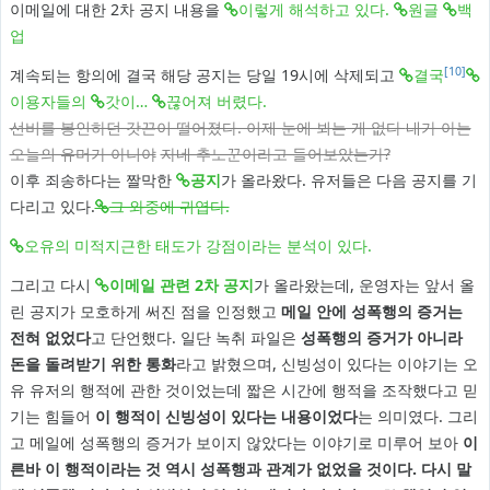
이메일에 대한 2차 공지 내용을
이렇게 해석하고 있다.
원글
백
업
[10]
계속되는 항의에 결국 해당 공지는 당일 19시에 삭제되고
결국
이용자들의
갓이…
끊어져 버렸다.
선비를 봉인하던 갓끈이 떨어졌다. 이제 눈에 뵈는 게 없다
내가 아는
오늘의 유머가 아니야
자네 추노꾼이라고 들어보았는가?
이후 죄송하다는 짤막한
공지
가 올라왔다. 유저들은 다음 공지를 기
다리고 있다.
그 와중에 귀엽다.
오유의 미적지근한 태도가 강점이라는 분석이 있다.
그리고 다시
이메일 관련 2차 공지
가 올라왔는데, 운영자는 앞서 올
린 공지가 모호하게 써진 점을 인정했고
메일 안에 성폭행의 증거는
전혀 없었다
고 단언했다. 일단 녹취 파일은
성폭행의 증거가 아니라
돈을 돌려받기 위한 통화
라고 밝혔으며, 신빙성이 있다는 이야기는 오
유 유저의 행적에 관한 것이었는데 짧은 시간에 행적을 조작했다고 믿
기는 힘들어
이 행적이 신빙성이 있다는 내용이었다
는 의미였다. 그리
고 메일에 성폭행의 증거가 보이지 않았다는 이야기로 미루어 보아
이
른바 이 행적이라는 것 역시 성폭행과 관계가 없었을 것이다.
다시 말