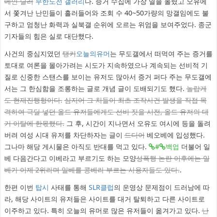
메인 딜러
무한도전 갤러리
다. 증거 수집에 가장 열을 올렸고 오유에
서 쫓겨난 난민들이 흘러들어와 조회 수 40~50가량의 망갤임에도 불
구하고 엄청난 화력과 실북갤 순위에 오르는 위엄을 보여주었다. 종군
기자들의 힘은 실로 대단했다.
사건의 중심지였던
탱커
오늘의유머
는 무도갤에서 떠먹여 주는 증거를
토대로 여론을 몰아가려는 시도가 지속하였으나 계속되는 선비적 기
질로 신중한 스탠스를 보이는 유저도 많아서 증거 퍼다 주는 무도갤에
서는 그 한심함을 조롱하는 글로 개념 글이 도배되기도 했다.
놀랍게
도 현재진행형이다.
심지어 그 치들이 최초 조작사건 발생을 직접 목
격하여 극딜 넣던 올드 유저들에게도 선비 짓을 시전, 올드 유저의 대
거 이탈에 한몫했다.
그 후, 시간이 지나면서 오유도 여시에 등을 돌려
버려 여성 시대 유저를 차단하자는 글이
드디어
베오베에 입성했다.
그나마 해당 게시물은 아직도 반대를 먹고 있다.
#
백업
더불어 일
베 다음간다고 이베라고 부르기도 하는 모양
성폭행 논란 이후에는 일
베가 이제 2위라며 일베를 콩베라 부르는 사용자들도 있다.
.
한편 이번
탑시
사태를 통해
SLR클럽
의 운영상 문제점이 드러남에 따
라, 해당 사이트의 유저들은 사이트를 대거 탈퇴하고 다른 사이트로
이주하고 있다. 특히 오늘의 유머로 많은 유저들이 옮겨가고 있다.
난