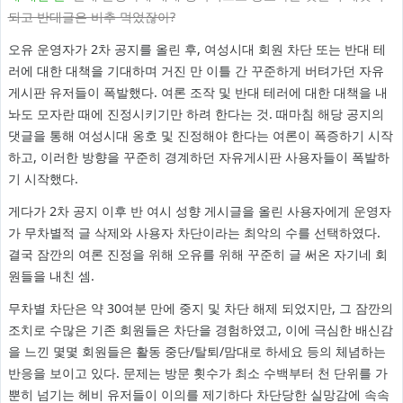
되고 반대글은 비추 먹었잖아?
오유 운영자가 2차 공지를 올린 후, 여성시대 회원 차단 또는 반대 테
러에 대한 대책을 기대하며 거진 만 이틀 간 꾸준하게 버텨가던 자유
게시판 유저들이 폭발했다. 여론 조작 및 반대 테러에 대한 대책을 내
놔도 모자란 때에 진정시키기만 하려 한다는 것. 때마침 해당 공지의
댓글을 통해 여성시대 옹호 및 진정해야 한다는 여론이 폭증하기 시작
하고, 이러한 방향을 꾸준히 경계하던 자유게시판 사용자들이 폭발하
기 시작했다.
게다가 2차 공지 이후 반 여시 성향 게시글을 올린 사용자에게 운영자
가 무차별적 글 삭제와 사용자 차단이라는 최악의 수를 선택하였다.
결국 잠깐의 여론 진정을 위해 오유를 위해 꾸준히 글 써온 자기네 회
원들을 내친 셈.
무차별 차단은 약 30여분 만에 중지 및 차단 해제 되었지만, 그 잠깐의
조치로 수많은 기존 회원들은 차단을 경험하였고, 이에 극심한 배신감
을 느낀 몇몇 회원들은 활동 중단/탈퇴/맘대로 하세요 등의 체념하는
반응을 보이고 있다. 문제는 방문 횟수가 최소 수백부터 천 단위를 가
뿐히 넘기는 헤비 유저들이 이의를 제기하다 차단당한 실망감에 속속