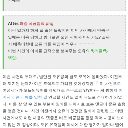
After:
파일:국공합작.png
이런 말까지 하게 될 줄은 몰랐지만 이번 사건에서 만큼은
일베는 이용 당하고 방패로만 쓰인 피해자 아닌가요? 끝까
지 베충이한테 모든 죄를 뒤집어 씌우네 ㅋㅋㅋㅋ
이번 사건의 여파를 단적으로 보여주는 오유의
리플
/
백업
.
이번 사건의 무대로, 발단된 오유공의 글도 오유에 올라왔다. 이전부
[3]
터 제기된 문제가 여론 조작으로 가려진 것이었지만,
이 사건으로
여성시대가 오늘의유머를 제멋대로 주무르고 있었다는 게 밝혀져
이
미지에 큰 피해를 입힌 걸
언급할 시간도 없이 극도로 적대하게 되었
다. 이를 잘 알 수 있는 부분이 일베를 피해자로 보는 댓글이 좋은 호응
을 얻은 것이다. 사건 이전까지 오유에 있었던 일베에 관련된 그 어떤
사건에서도 이런 내용의 댓글은 바로 비공감을 왕창 먹어 내용이 보이
지 않는 게 정상이다. 오유 유저들의 여시에 대한 평가가 얼마나 떨어