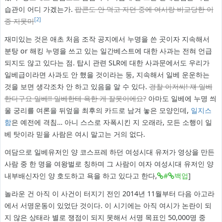
습관이 어디 가겠는가.
팝콘도 안 먹고 자던 중에 여시랑 비교당한 이
[2]
종 지못미
재미있는 것은 애초 처음 조작 공지에서 누명을 쓴 곳이자 지속해서
분탕 or 해킹 누명을 쓰고 있는 일간베스트에 대한 사과는 전혀 언급
되지도 않고 있다는 점. 탑시 관련 SLR에 대한 사과문에서도 우리가
일베급이라면 사과도 안 했을 것이라는 둥, 지속해서 일베 운운하는
것을 보면 생각조차 안 하고 있음을 알 수 있다.
경찰 아저씨! 쟤 일베
한다구요 일베!! 일베한테 욕한 게 잘못이에요?
아마도 일베에 누명 씌
울 궁리를 여론을 뒤엎을 최후의 카드로 남겨 놓은 모양인데,
일지스
함
은 예전에 격침… 아니 스스로 자폭시킨 지 오래라, 모든 소행이 일
베 탓이라 믿을 사람은 여시 말고는 거의 없다.
여담으로 일베유저인 양 코스프레 하던 여성시대 유저가 영상을 만든
사람 중 한 명을 여왕벌로 칭하며 그 사람이 여자 여성시대 유저인 양
내부배신자인 양 호도하고 욕을 하고 있다고 한다,
#
백업
]
놀라운 건 아직 이 사건이 터지기 전인 2014년 11월부터 다음 아고라
에서 서명운동이 있었단 것이다. 이 시기에는 아직 여시가 논란이 되
지 않은 상태라 별로 쟁점이 되지 못해서 서명 목표인 50,000명 중