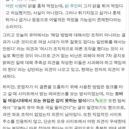
어떤 사람
이 닭을 훔쳐 먹었는데,
닭 주인
이 그가 닭을 튀겨 먹었다
고 의심했지만, 사실이 아니었다. 그러나 튀기지않고 삶거나 훈제
하거나 굽거나 등등으로 어떻게든 먹었을 가능성이 존재한다라는
소리이다.
그리고 오늘의 유머에서는 '해당 방법에 대해서만 조작이 아니라는 결
과가 나온 것이므로 여성 시대가 아무 잘못도 없다는 일반화를 해서는
안된다' 라는 의견과 '여시가 조직적으로 여론 조작을 했다는 것이 사
실로 확인된 것이 아니므로 근거 없는 비난은 피해야 하며 7차 공지로
밝혀진 일에 대해 추측성 의견을 작성한 이들은 사과해야 하고 책임져
야 한다' 라는 상반되는 의견이 나오고 있고, 현재는 전자의 의견이 우
세하다.
하지만, 운영자가 이 결론을 도출하기 위해 사용한 방법은 링크를 타
고 갈 때 사이트에서 받는 레퍼런스를 보는 방식이었는데, 이는
모바
일 여성시대에서 오는 유입은 감지 못하는 방식
이다.
원문
또한 탑씨
에서 "오늘의 유머 좌표 극딜 들어간다"는 글이 발견되기도 했으므로,
과연 좌표 조작이 없었는지 의문이 남아있다. 또한 직접적인 사이트
주소를 인용하지 않고, 단순히 오유 사이트에서 어떤 의견이 우세한데
이는 부당하니 바로 잡아야 한다는 식의 글만으로도 충분히 반대 세력