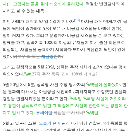
자)가 고맙다는 글을 올려 베오베에 올라갔다
. 적절한 반면교사의 예
시라고 볼 수 있는 대목
[13]
이번 사태가 터지고 약 일주일이 지나자
다시금 패게/연게/자게 글
들에 닥반이 증가하고 있어 오유 내 비공감 시스템을 바꿔야 한다는
말이 커지고 있다. 그리고 운영자가 비공감 시스템을 손 보고 있다는
발표를 하고, 접속기록 1000회 이상의 유저들이 여시 출신 회원으로
의심되는 사람들을 공격하기 시작하자 또다시 귀신같이 닥반이 없어
졌다.
버로우 막 찍은
저글링
인가?
그리고 결정적으로 5월 20일, 성폭행 주장 자체가 조작이었다는 것이
확인되었다.
#
37차 주작 등록. 진짜 108번 가려고?
5월 20일 8시 6분, 성폭행 사건 주장 당사자의
댓글이 올라왔다.
민
원 결과에 대해서는 아몰랑을 시전하며, 피해자라고 주장했던 인물과
경찰을 연결시켜줬을 뿐이라고 한다.
백업
해당 사실이 거짓이라
고 경찰이 공식적으로 밝힌 그 와중에도 사실의 판단여부는 경찰이 한
다고 말하고 있다.
유체이탈
화법을 구사하나?
백업
5월 21일 4시 22분,
오늘의 유머
관리자가 담당 경찰관과의 통화를 했
다는 공지를 올려왔다. 요약하면, 성폭행 사건 주장 당사자의 말과는