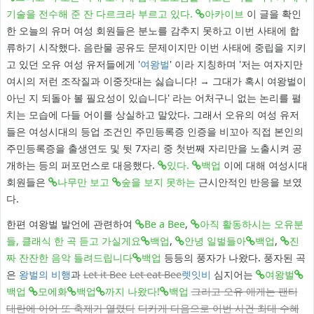
기술을 전수해 준 잔 다르크라 부르고 있다.
아카이브
이 글을 확인
한 오늘의 유머 여성 회원들은 분노를 감추지 못하고 이번 사태에 합
류하기 시작했다. 음란물 공유도 문제이지만 이번 사태에 중립을 지키
고 있던 오유 여성 유저들에게 '
여왕벌
' 이라 지칭하며 '저는 여자지만
여시의 저런 조작질과 이중잣대는 싫습니다! → 그대가 혹시 여왕벌이
아닌 지 되돌아 볼 필요성이 있습니다' 라는 어처구니 없는 논리를 펼
치는 모습에 다들 어이를 상실하고 말았다. 그래서 오유의 여성 유저
들은 여성시대의 등업 조건인 주민등록증 인증을 비꼬아 직접 본인의
주민등록증을 출생연도 및 뒷 7자리 중 첫번째 자리만을 노출시켜 공
개하는 등의 퍼포먼스로 대응했다.
있다.
백업
이에 대해 여성시대
회원들은
나무만 보고
숲을 보지 못하는
근시안적인 반응을 보였
다.
한편 여왕벌 발언에 관련하여
Be a Bee
,
아직 활동하시는 오유분
들, 클래식 한 곡 듣고 가실게요
백업
,
안녕 일벌들아
백업
,
진
짜 잔잔한 음악 들려드립니다
백업
등등의 풍자가 나왔다. 풍자된 곡
은
왕벌의 비행
과
Let it Bee
Let eat Bee
렛잇비
심지어는
여왕벌
백업
모에화
백업
까지 나왔다!
백업
그리고 오유 애게는 팬티
대란에 이어 또 축제가 열렸다
디카게 다음으로 이번 사건 최대 수혜