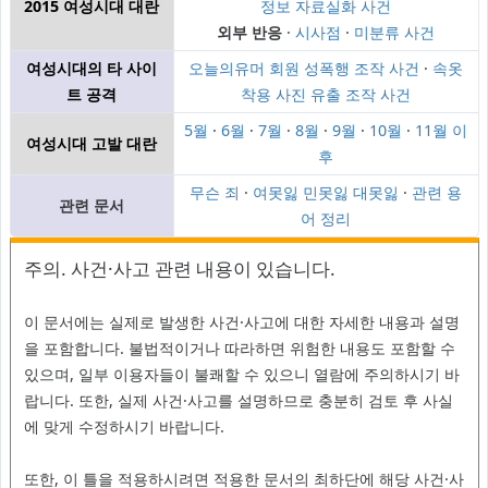
2015 여성시대 대란
정보 자료실화 사건
외부 반응
·
시사점
·
미분류 사건
여성시대의 타 사이
오늘의유머 회원 성폭행 조작 사건
·
속옷
트 공격
착용 사진 유출 조작 사건
5월
·
6월
·
7월
·
8월
·
9월
·
10월
·
11월 이
여성시대 고발 대란
후
무슨 죄
·
여못잃 민못잃 대못잃
·
관련 용
관련 문서
어 정리
주의. 사건·사고 관련 내용이 있습니다.
이 문서에는 실제로 발생한 사건·사고에 대한 자세한 내용과 설명
을 포함합니다. 불법적이거나 따라하면 위험한 내용도 포함할 수
있으며, 일부 이용자들이 불쾌할 수 있으니 열람에 주의하시기 바
랍니다. 또한, 실제 사건·사고를 설명하므로 충분히 검토 후 사실
에 맞게 수정하시기 바랍니다.
또한, 이 틀을 적용하시려면 적용한 문서의 최하단에 해당 사건·사