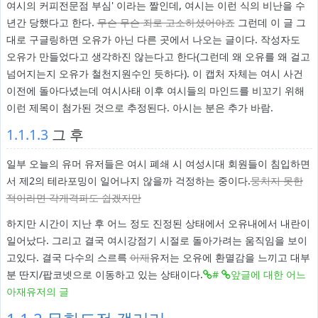
여시의 커피전문점 부심' 이라는 짤인데, 여시는 이런 식의 비난을 수
년간 당했다고 한다.
무슨 무슨 죄로 고소하셨어야죠
그런데 이 글 그
대로 구글링하면 오유가 아닌 다른 곳에서 나오는 글이다. 작성자도
오유가 만들었다고 생각하진 않는다고 한다(그런데 왜 오유를 왜 걸고
넘어지는지 오유가 철천지원수인 듯하다). 이 캡처 자체는 여시 사건
이전에 돌아다녔는데 여시사태 이후 여시들의 마인드를 비꼬기 위해
이런 제목이 첨가된 것으로 추정된다. 아시는 분은 추가 바람.
1.1.1.3
그 후
일부 오늘의 유머 유저들은 여시 폐쇄 시 여성시대 회원들이 침입하면
서 제2의 테라포밍이 일어나지 않을까 걱정하는 중이다.
뭉치지 못한
적이라면 각개격파도 쉽겠지만
하지만 시간이 지난 후 어느 정도 진정된 상태에서 오유내에서 내란이
일어났다. 그리고 결국 여시강점기 시절로 돌아가려는 움직임을 보이
고있다. 결국 다수의 스르륵
아재
유저는 오유에 환멸감을 느끼고 대부
분 딴지/팝코넷으로 이동하고 있는 상태이다.
#
앞글에 대한 어느
아재유저의 글