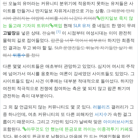
민
오늘의 유머라는 커뮤니티 분위기에 적응하지 못하는 유저들은 사
이트를 만들거나 딴지일보 자유게시판으로 가는 상황.
그 때문에 딴지
서버 관리자는 야밤에 서버를 사러 나갔다 카더라
딴지일보 죽지 않
는 돌고래 기자의 트위터
백업
현재
SLR 유저
중 네임드 한 명이 무려
[1]
고발장
을 넣은 상태.
전술핵
이 시점부터 여성시대는 이미 완전히
몰락의 길로 접어들었다.
팝콘을 너무 먹어서 배부르다
하지만 최종적
인 결과는 두고 봐야 할 일.
SLR 운영진들도 뒤늦게 자기들만 살기 위
해서
뒤통수
를 쳤다
다른 몇몇 사이트들은 애초부터 관망하고 있었다. 심지어 여시의 주작
에 넘어가서 여시를 옹호하는 여론이 강세였던 사이트들도 있었다. 그
사이트들도 탑시 사건 이후에는 대부분 적대적으로 돌아섰다. 하지만
여전히 적극적으로 전쟁에 참여하는 측은 몇 되지 않고 팝콘 튀기며
관전하는 측이 대부분이다.
그 외 잘 언급되지 않는 커뮤니티도 몇 곳 있다.
러블리즈
갤러리가 그
중 하나인데, 여초 커뮤니티의 또 다른 피해자인
서지수
가 속한 걸그
룹이기 때문이다. 그리고 가만히 있다가 날벼락 맞은
아이러브사커
도
포함된다.
아무것도 안 했는데 뜬금포로 까이는 이종격투기 카페
도
있다. 평소에도 뜬금포로 남혐이나 마음에 안 드는 연예인혐을 하던