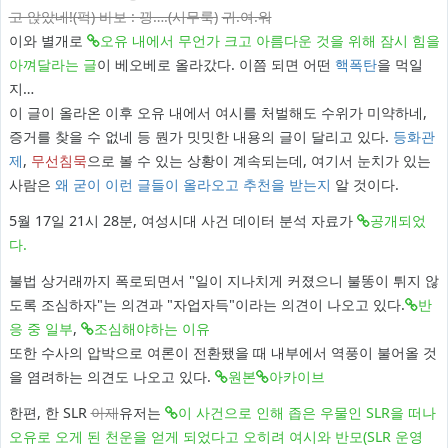
고 앉았네!(퍽) 바보 : 끵….(시무룩)
귀.여.워
이와 별개로
오유 내에서 무언가 크고 아름다운 것을 위해 잠시 힘을
아껴달라는 글
이 베오베로 올라갔다. 이쯤 되면 어떤
핵폭탄
을 먹일
지…
이 글이 올라온 이후 오유 내에서 여시를 처벌해도 수위가 미약하네,
증거를 찾을 수 없네 등 뭔가 밋밋한 내용의 글이 달리고 있다.
등화관
제
,
무선침묵
으로 볼 수 있는 상황이 계속되는데, 여기서 눈치가 있는
사람은
왜 굳이 이런 글들이 올라오고 추천을 받는지
알 것이다.
5월 17일 21시 28분, 여성시대 사건 데이터 분석 자료가
공개되었
다.
불법 상거래까지 폭로되면서 "일이 지나치게 커졌으니 불똥이 튀지 않
도록 조심하자"는 의견과 "자업자득"이라는 의견이 나오고 있다.
반
응 중 일부
,
조심해야하는 이유
또한 수사의 압박으로 여론이 전환됐을 때 내부에서 역풍이 불어올 것
을 염려하는 의견도 나오고 있다.
원본
아카이브
한편, 한 SLR
아재
유저는
이 사건으로 인해 좁은 우물인 SLR을 떠나
오유로 오게 된 천운을 얻게 되었다고 오히려 여시와 반모(SLR 운영