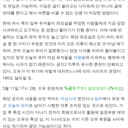
의 유입은 가능하며, 수많은 글이 올라오는 사이트에 단 하나의 글에
반대를 한다고 해서 여론을 바꿀 수 없는 만큼 더 타당한 방법이다.
현재 여시 측의 일부 유저들이 좌표설을 주장한 사람들에게 지금 당장
사과하라고 요구하는 등 엄청난 물타기가 진행 중이다. 이에 대해 반
발하는 오늘의 유머 유저도 늘고 있다. 해당 좌표설은 단지 여러 개의
설 중 한 가지가 부정된 것인데 마치 모든 의혹이 해소된 것 마냥 얘기
하며, 전부 오늘의 유머가 잘못했으니 당장 사과를 하라며 몰아붙이고
있지만 정작 오늘의 유머 여성 유저들을
여왕벌
에 비유하는 행위에 대
해서는 사과가 없기 때문이다. 공지2 직후와 유사한 혼란이 반복되고
있다. 오유가 이 위기에 어떻게 대처하느냐에 따라 사이트의 운명이
180도 달라질 듯.
5월 11일 17시 2분, 오유 운영자의
공지 7.1
이 발표되었다.
(
백업
)
해당 공지의 내용을 보면 적어도
여성시대
본진이나
탑씨
에서 좌표 찍
고
오늘의 유머
로 넘어가 시행한 여론 조작은 없는 것으로 보인다. 가
입 후 특정 시간이 지나기 전까지 회원으로서의 활동에 일정부분 제약
이 있는 오유의 특성 상, 이 시나리오는 이미 기존 오유 회원들 사이에
서도 제기되어 왔던 가능성이기도 하다.