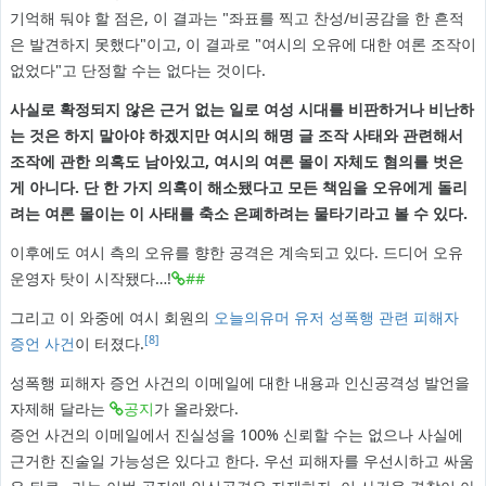
기억해 둬야 할 점은, 이 결과는 "좌표를 찍고 찬성/비공감을 한 흔적
은 발견하지 못했다"이고, 이 결과로 "여시의 오유에 대한 여론 조작이
없었다"고 단정할 수는 없다는 것이다.
사실로 확정되지 않은 근거 없는 일로 여성 시대를 비판하거나 비난하
는 것은 하지 말아야 하겠지만 여시의 해명 글 조작 사태와 관련해서
조작에 관한 의혹도 남아있고, 여시의 여론 몰이 자체도 혐의를 벗은
게 아니다. 단 한 가지 의혹이 해소됐다고 모든 책임을 오유에게 돌리
려는 여론 몰이는 이 사태를 축소 은폐하려는 물타기라고 볼 수 있다.
이후에도 여시 측의 오유를 향한 공격은 계속되고 있다. 드디어 오유
운영자 탓이 시작됐다…!
##
그리고 이 와중에 여시 회원의
오늘의유머 유저 성폭행 관련 피해자
[8]
증언 사건
이 터졌다.
성폭행 피해자 증언 사건의 이메일에 대한 내용과 인신공격성 발언을
자제해 달라는
공지
가 올라왔다.
증언 사건의 이메일에서 진실성을 100% 신뢰할 수는 없으나 사실에
근거한 진술일 가능성은 있다고 한다. 우선 피해자를 우선시하고 싸움