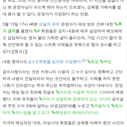
은 뒤로…라는 이번 공지에 인신공격은 자제하자, 이 사건을 경찰이 아
닌 왜 운영자님이 피드백 해야 하는지 모르겠다, 성폭행 가해자를 절
대 용서 할 수 없다, 운영자가 걱정된다 하는 반응.
5월 13일 17시 46분
오늘의 유머
운영자가 제보 받은 건에 대한
추
가 공지
를 올렸다.
#
회원들은 공지 내용에 매우 실망하여 베오베에
도 답답하다는 등의 불만 가득한 글이 올라오며, 가입 기간이 짧아 뒷
북 선언밖에 할 수 없는 스르륵 아재들은 뒷북으로 항의 표시를 하고
있다.[[병크|]]
[9]
내용 중에서도
p.s.3 부분을 임의로 수정했다.
원글
백업
공지사항이라는 것은 커뮤니티 이용자 그 누가 읽어도 명확하고 간단
하게 내용이 전달되어야 하는 것인데도 불구하고, 이해를 하지 못한
너희가 안타깝다는 투의 추신은 부적절하다는 의견이 대세이다. 운영
자는 해당 링크 첫번째 댓글로
야속한 마음에 적었던 것
이라며 해명
했다. 이에 유저들이
우리가 성범죄에 관련되어 있는 거냐며
공지글
에 추천 수의 2배에 달하는 비공감(반대)를 누르고
격렬하게
항의
하며
게시판을 덮고 있다.
해당공지 해석(아카이브)
지극히 예상되던 대로, 여성시대 회원들은 성폭행 피해자 증언 사건의