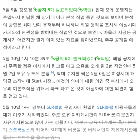
5월 9일 정오경
공지 5
가 발표되었다
(
백업
). 현재 오유 운영자는
주말까지 반납한 채 상기 데이터 분석 작업 중인 것으로 보이며 분석
의 방향은 최대 반대 유저부터 하나하나 회원 행적을 조사해 여성시대
카페와의 연관성을 밝혀내는 작업인 것으로 보인다. 아울러 지금은 공
개하기 어렵지만 뭔가 의미 있는 자료를 찾아냈으며, 추후 공개할 예
정이라고 한다.
5월 10일 1시 16분 39초
공지 6
이 발표되었다
(
백업
). 해당 공지에
서 주목할 점은 여시에서 링크를 타고 오유로 오게 된 2번 작업인데 5
[6]
월 2일 오유 무도게 분탕
, 최대 수치를 찍은 5월 6일은 여성시대 해
명글 조작사태 Start 시점… 이것의 의미에 대한 의견 중 여시에서 오
유의 여론조작을 위해서 좌표 타고 온 것이 아닐까에 대한 의견이 힘
을 얻고 있다.
5월 10일 14시 경부터
SLR클럽
운영자에 환멸한
SLR클럽
이용자들의
대거 이주가 시작되었다. 주로 오유 디카게시판과 SLR버릇 때문인지
자유게시판으로 많이 가는 상황이다.
덕분에 오유 디카게는 축제 분위
기
스르륵상스
라 카더라
SLR때의 버릇을 못 버려서인지 자유게시판에
들러서 ㄷㄷㄷ을 올리고 있다.