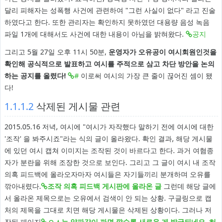
달리 피해자는 성폭행 사건에 관련하여 "그런 사실이 없다" 라고 진술
하였다고 한다. 또한 관리자는 확인하지 못하였던 대용량 음성 녹음
파일 1개에 대해서도 사건에 대한 내용이 아님을 밝혀왔다.
공지
그리고 5월 27일 오후 11시 50분,
운영자가 오유공이 여시회원인것을
확인해 공식적으로 발표하고 여시를 주적으로 삼고 차단 방안을 논의
하는 공지를 올렸다!
#
이로써 여시의 가장 큰 줄이 끊어진 셈이 됐
다!
1.1.1.2
삭제된 게시물 관련
2015.05.16 저녁, 여시에 "여시가 자작했다 말하기 전에 여시에 대한
'조작' 을 봐주시죠"라는 식의 글이 올라왔다. 확인 결과, 해당 게시물
에 있던 여시 캡쳐 이미지는 조작된 것이 바르다고 한다. 과거 여혐종
자가 분란을 위해 조장한 것으로 보인다. 그리고 그 글이 여시 내 조작
의혹 피드백에 올라오자마자 여시들은 자기들끼리 분개하며 오유를
깎아내렸다.
조작 의혹 피드백 게시판에 올라온 글
그런데 해당 글에
서 올라온 제목으로는 오유에서 검색이 안 되는 상황. 구글링으로 캡
처의 제목을 그대로 치면 해당 게시물은 삭제된 상황이다. 그러나 저
장된 페이지
ㅇㅅ는 양파같이 까면 깔수록 새로운 게 발굴되네요. 허