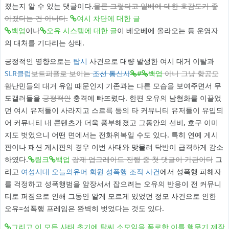
졌는지 알 수 있는 댓글이다.
물론 그렇다고 일베에 대한 호감도가 좋
아졌다는 건 아니다.
여시 차단에 대한 글
백업
이나
오유 시스템에 대한 글
이 베오베에 올라오는 등 운영자
의 대처를 기다리는 상태.
긍정적인 영향으로는
탑시
사건으로 대량 발생한 여시 대거 이탈과
SLR클럽
보트피플로 보이는
조선 통신사
#
백업
아니 그냥 항공모
함
난민들의 대거 유입 때문인지 기존과는 다른 모습을 보여주면서 무
도갤러들을
긍정적인
충격에 빠뜨렸다. 한편 오유의 남혐화를 이끌었
던 여시 유저들이 사라지고 스르륵 등의 타 커뮤니티 유저들이 유입되
어 커뮤니티 내 콘텐츠가 더욱 풍부해졌고 그동안의 선비, 호구 이미
지도 벗었으니 어떤 면에서는 전화위복일 수도 있다. 특히 연예 게시
판이나 패션 게시판의 경우 이번 사태와 맞물려 닥반이 급격하게 감소
하였다.
링크
백업
강제 업그레이드 진행 중 첫 댓글이 가관이다
그
리고
여성시대 오늘의유머 회원 성폭행 조작 사건
에서 성폭행 피해자
를 걱정하고 성폭행범을 앞장서서 잡으려는 오유의 반응이 전 커뮤니
티로 퍼짐으로 인해 그동안 알게 모르게 있었던 정모 사건으로 인한
오유=성폭행 프레임은 완벽히 벗었다는 것도 있다.
그리고 이 모든 사태 초기에 탑씨 소모임을 폭로한 이를 핵무기 제작