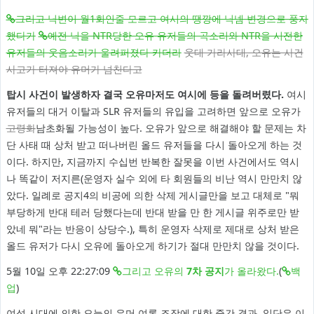
그리고 닉변이 월1회인줄 모르고 여시의 땡깡에 닉넴 변경으로 풍자
했다가
예전 닉을 NTR당한 오유 유저들의 곡소리와 NTR을 시전한
유저들의 웃음소리가 울려퍼졌다 카더라
웃대 가라사대, 오유는 사건
사고가 터져야 유머가 넘친다고
탑시 사건이 발생하자 결국 오유마저도 여시에 등을 돌려버렸다.
여시
유저들의 대거 이탈과 SLR 유저들의 유입을 고려하면 앞으로 오유가
고령화
남초화될 가능성이 높다. 오유가 앞으로 해결해야 할 문제는 차
단 사태 때 상처 받고 떠나버린 올드 유저들을 다시 돌아오게 하는 것
이다. 하지만, 지금까지 수십번 반복한 잘못을 이번 사건에서도 역시
나 똑같이 저지른(운영자 실수 외에 타 회원들의 비난 역시 만만치 않
았다. 일례로 공지4의 비공에 의한 삭제 게시글만을 보고 대체로 "뭐
부당하게 반대 테러 당했다는데 반대 받을 만 한 게시글 위주로만 받
았네 뭐"라는 반응이 상당수.), 특히 운영자 삭제로 제대로 상처 받은
올드 유저가 다시 오유에 돌아오게 하기가 절대 만만치 않을 것이다.
5월 10일 오후 22:27:09
그리고 오유의
7차 공지
가 올라왔다.
(
백
업
)
여성 시대에 의한 오늘의 유머 여론 조작에 대한 중간 결과. 일단은 이