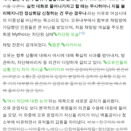
기를 모른다.
실컷 대화로 풀어나가자고 할 때는 무시하더니 지들 불
리해지니깐 정상회담 신청하는 건 무슨 경우냐.
라는 이유로 여성시대
의 이중성을 비난하는 목소리도 있다. 오유내부에서 함부로 채팅방에
가담했던 인원들은 큰 비난을 받았으며, 처음 채팅방 개설을 주도한
[12]
회원 Mythos는 차단된 상태
차단된 모습
채팅 전문이 공개되었다.
원문
아카이브
오유는 향후 상황에 대해서 여시에 대해 확실히 사과를 받아내자, 방
관하자, 차단해버리자 등 의견이 다양하게 갈리고 있다.
오유인들의
상황 인식 차이 게시글
아카이브
다만 강경파(차단만이 답)와 온건파
(사과받고 소통) 중 강경파의 입장이 분명하게 강하며 성폭행 드립 이
후 거의 대부분의 온건파가 강경파로 돌아섰고 이후 온건파는 베스트
에 올라오지 않고 있다.
'여시 차단에 대한 논의'
라는 제목으로 새로운 공지가 올라왔다.
오유 운영자도 보다 본격적으로 회원들의 의견을 수용해 대응에 들어
설 모양. 이 와중에 오유 운영자가 자신을 리더가 아닌 벽돌공이나 청
소부에 비유하면서 유저들의 감동을 자아냈다.
바보 : 친구끼리 싸우
면 안되지요… 사이좋게 노세요…. 오징어들&아재들: 정신없는 소리하