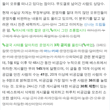
들이 오유를 떠나고 있다는 점이다. 무도갤로 넘어간 사람도 상당수.
현재 사실상 자게는 무정부상태. 운영자를 절대 까지 않던 오유인들이
운영자를 비판하는 내용의 글도 올리고 있으며, 이 분위기를 맡고 달
려온 여시 잔존 세력까지…
답이 없다
그리고 이어지는
신나는 드립들
은 덤.
여시에 대한 짧은 생각
,
여시 그만 조롱합시다
어디선가 누
구에게 무슨 일이 생겨야지 폭발하는 오유의 드립력
결국 사태를 알아차린 운영자가
3차 공지
를 올린다
(
백업
).
그래도
잘못 인정하고 사과하는 게
어느 카페
운영진들과 차원을 달리한다
저
런 카페 운영진들이랑 비교하는거 자체가 모욕
닥비공 관련 분석글인
데, 5월 6일 이후 약 48시간 동안 비공감수 누적으로 인해 베스트에서
하차한 게시물만 무려
145
개에 달했으며, 이 글들 중 10개 이상에 비
공감을 던진 사람의 수는
41
명, 20개 이상에 비공감을 던진 사람의 수
는 6명으로 밝혀졌으며, 비공감을 가장 많이 누른 사람은
36
회를 눌렀
다는 것. 오유는 24시간 기준 게시글에 대한 비공감
30회 제한
이 있는
데 베스트에서 삭제된 게시물을 제외하고 하루치 비공감을 모조리 소
모한 셈이다.
사실 공지 2로 자게인들의 속을 뒤집어 놓은 건 오유 운
영자의 치밀한 계산이었다 카더라